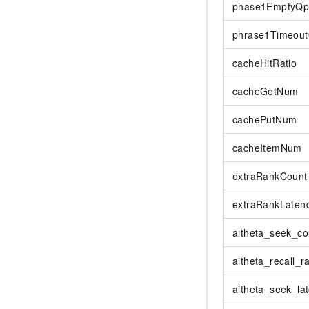
phase1EmptyQp
phrase1Timeou
cacheHitRatio
cacheGetNum
cachePutNum
cacheItemNum
extraRankCount
extraRankLaten
aitheta_seek_co
aitheta_recall_ra
aitheta_seek_la