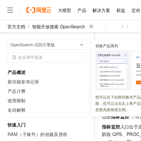
大模型
产品
解决方案
权益
定价
官方文档
智能开放搜索 OpenSearch
大模型
产品
解决方案
权益
定价
云市场
伙伴
服务
了解阿里云
精选产品
精选解决方案
普惠上云
产品定价
精选商城
成为销售伙伴
售前咨询
为什么选择阿里云
千问AI平台
智能开放搜索 Op
首页
OpenSearch-召回引擎版
了解云产品的定价详情
切换产品系列
大模型服务平台百炼
千问办公，解锁你的工作
普惠上云 官方力荐
分销伙伴
在线服务
网站建设
什么是云计算
大
大模型服务与应用平台
企业级Agent产品，直接
云服务器38元/年起，超
实例监控
咨询伙伴
多端小程序
技术领先
云上成本管理
售后服务
千问大模型
Agency Agents：拥
官方推荐返现计划
大模型
大模型
精选产品
精选解决方案
Salesforce 国际版订阅
稳定可靠
产品概述
管理和优化成本
多元化、高性能、安全可靠
推荐新用户得奖励，单订单
更新时间：
2026-05-26
销售伙伴合作计划
自助服务
新功能发布记录
友盟天域
安全合规
人工智能与机器学习
AI
文本生成
无影云电脑
HappyHorse 打造一
云工开物
无影生态合作计划
在线服务
产品计费
观测云
分析师报告
随时随地安全接入的云上超
高校专属算力普惠，学生认
计算
互联网应用开发
您可以在下拉框切换本产品
Qwen3.8-Max
HOT
使用限制
查看入口
Salesforce On Alibaba C
工单服务
能，也可以点击左上角产品
智能体时代全能旗舰模型
Tuya 物联网平台阿里云
研究报告与白皮书
云解析DNS
快速拥有专属 OpenClaw
Consulting Partner 合
大数据
容器
名词解释
您更高效阅读文档。
免费试用
短信专区
点击
指标监控
，可
蓝凌 OA
Qwen3.7-Plus
AI 大模型销售与服务生
现代化应用
存储
天池大赛
能看、能想、能动手的多模
快速入门
云原生大数据计算服务 Max
解决方案免费试用 新老
指标监控
入口位于
电子合同
面向分析的企业级SaaS模
最高领取价值200元试用
RAM（子账号）的创建及授权
安全
阶段 QPS、PROC_C
网络与CDN
AI 算法大赛
Qwen3-VL-Plus
畅捷通