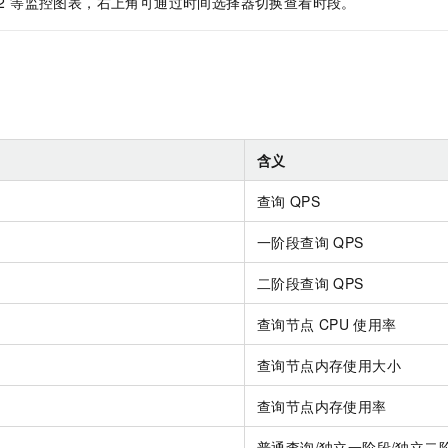
yPhase2 等监控图表，右上角可通过时间选择器切换查看时段。
服务生态伙伴
视觉 Coding、空间感知、多模态思考等全面升级
1M上下文，专为长程任务能力而生
云工开物
企业应用
Night Plan 支持 Qwen 3.8-Max
AI 办公
NEW
Red Hat
30+ 款产品免费体验
夜间 5 折，Qwen/Meoo/TokenPlan 客户专享
AI智能应用
科研合作
ERP
堂（旗舰版）
SUSE
智能客服
AI 应用构建
大模型原生
CRM
2个月
自动承接线索
建站小程序
Qoder
大模型服务平台百炼-应用模版
OA 办公系统
HOT
NEW
面向真实软件
个人版上线、团队版降价；千问3.8-Max首发发尝鲜
丰富多元化的应用模版和解决方案
含义
力提升
财税管理
模板建站
万有无界
大模型服务平台百炼-智能体
查询
QPS
400电话
定制建站
的模型效果
灵活可视化地构建企业级 Agent
方案
广告营销
模板小程序
一阶段查询
QPS
秒悟
人工智能平台 PAI
定制小程序
云端极速 AI 
新一代 AI 视频生成模型，深度适配广告营销等场景
AI Native 的算法工程平台，一站式完成建模、训练、推理服务部署
二阶段查询
QPS
APP 开发
查询节点
CPU
使用率
建站系统
查询节点内存使用大小
AI 应用
10分钟微调：让0.6B模型媲美235B模型
多模态数据信
查询节点内存使用率
依托云原生高可用架构,实现Dify私有化部署
用1%尺寸在特定领域达到大模型90%以上效果
普通查询/独立一阶段/独立二