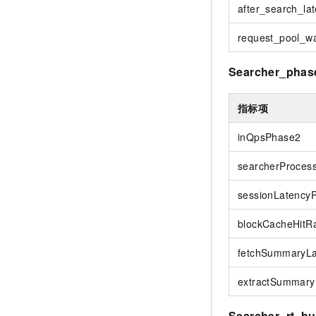
after_search_la
request_pool_wa
Searcher_phas
指标项
inQpsPhase2
searcherProces
sessionLatency
blockCacheHitRa
fetchSummaryLa
extractSummary
Searcher_rt_bu