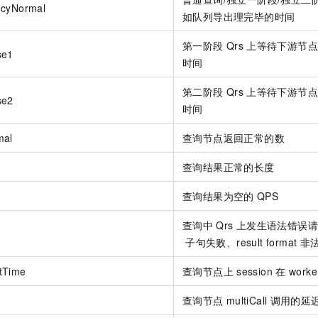
ncyNormal
一个 AI 助手
即刻拥有 DeepSeek-R1 满血版
超强辅助，Bol
如队列导出理完毕的时间
在企业官网、通讯软件中为客户提供 AI 客服
多种方案随心选，轻松解锁专属 DeepSeek
第一阶段
Qrs
上等待下游节点
se1
时间
第二阶段
Qrs
上等待下游节点
se2
时间
mal
查询节点返回正常的数
查询结果正常的长度
查询结果为空的
QPS
查询中
Qrs
上发生语法错误请
子句失败、result format 
tTime
查询节点上
session
在 wor
查询节点
multiCall
调用的延