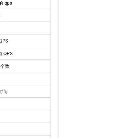
的
qps
S
QPS
的
QPS
 的个数
时间