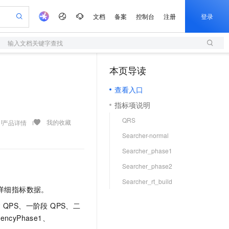
文档
备案
控制台
注册
登录
输入文档关键字查找
验
作计划
器
AI 活动
专业服务
服务伙伴合作计划
开发者社区
加入我们
服务平台百炼
阿里云 OPC 创新助力计划
本页导读
（1）
一站式生成采购清单，支持单品或批量购买
S
S产品伙伴计划（繁花）
峰会
造的大模型服务与应用开发平台
Qwen Audio：打造专属 AI 语音助手
轻量应用服务器
一句话生成原生可编辑精美 PPT 文稿
AI 生产力先锋
Al MaaS 服务伙伴赋能合作
域名
博文
Careers
NEW
至高可申请百万元
查看入口
性可伸缩的云计算服务
开启高性价比 AI 编程新体验
Qwen-Audio-3.0-Realtime 端到端实时语音角色扮演
输入一句话想法, 轻松生成专业的 PPT
先锋实践拓展 AI 生产力的边界
快速构建应用程序和网站，即刻迈出上云第一步
Token 补贴，五大权
计划
海大会
伙伴信用分合作计划
商标
问答
社会招聘
指标项说明
益加速 OPC 成功
S
eek-V4-Pro
数字证书管理服务（原SSL证书）
一键部署幻兽帕鲁游戏服务器
飞天发布时刻
HOT
划
备案
电子书
校园招聘
QRS
pSeek-V4-Pro
视频创作，一键激活电商全链路生产力
全托管，含MySQL、PostgreSQL、SQL Server、MariaDB多引擎
实现全站HTTPS，呈现可信的WEB访问
一键购买专属联机服务器，轻松开启游戏
所见，即是所愿
我的收藏
产品详情
更多支持
划
公司注册
镜像站
Searcher-normal
视频生成
语音识别与合成
专属 QwenPaw
短信服务
漫剧工坊：一站式动画创作平台
AI 实训营
HOT
合作伙伴培训与认证
Searcher_phase1
划
上云迁移
的智能体编程平台
站生成，高效打造优质广告素材
从聊天伙伴进化为能主动干活的本地数字员工
快速生产连贯的高质量长漫剧
从基础到进阶，Agent 创客手把手教你
国内短信简单易用，安全可靠，秒级触达，全球覆盖200+国家和地区。
e-1.1-T2V
Qwen3-TTS-Flash
lScope
我要反馈
查询合作伙伴
Searcher_phase2
畅细腻的高质量视频
离线语音合成大模型，多语言方言自适应，低延迟高稳定
n Alibaba Cloud ISV 合作
代维服务
olarDB
建企业门户网站
大数据开发治理平台 DataWorks
10 分钟搭建微信、支付宝小程序
Searcher_rt_build
创新加速
ope
登录合作伙伴管理后台
我要建议
站，无忧落地极速上线
以可视化方式快速构建移动和 PC 门户网站
100%兼容MySQL、PostgreSQL，兼容Oracle，支持集中和分布式
高效部署网站，快速应用到小程序
Data Agent 驱动的一站式 Data+AI 开发治理平台
详细指标数据。
e-1.1-I2V
Cosyvoice-V3-Flash
安全
畅自然，细节丰富
高表现力语音合成大模型，语音克隆听感自然
我要投诉
上云场景组合购
 QPS、一阶段 QPS、二
伴
边界网络安全防护产品
漫剧创作，剧本、分镜、视频高效生成
覆盖90%+业务场景，专享组合折扣价
encyPhase1、
2V
VPN
Fun-ASR