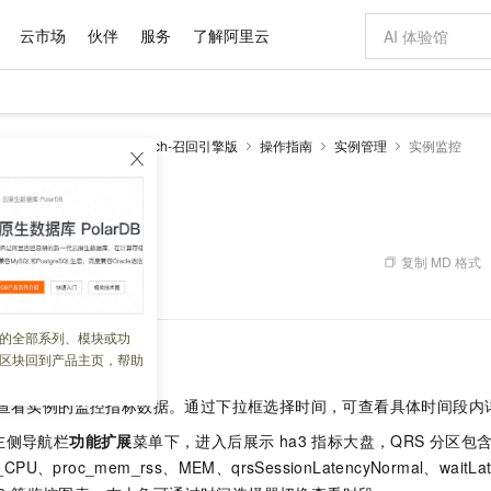
云市场
伙伴
服务
了解阿里云
AI 特惠
数据与 API
成为产品伙伴
企业增值服务
最佳实践
价格计算器
AI 场景体
基础软件
产品伙伴合
阿里云认证
市场活动
配置报价
大模型
enSearch
OpenSearch-召回引擎版
操作指南
实例管理
实例监控
自助选配和估算价格
新方式
域名与网站
睿译宝，AI翻译排版一步到位
智启 AI 普惠权益
产品生态集成认证中心
企业支持计划
云上春晚
千问官方 MaaS 平台，为开发者和 Agent 而生，新用户赠送 1 亿 + tokens 额度
云服务器 EC
AI Coding
阿里云Maa
2026 阿里云
为企业打
数据集
Windows
大模型认证
模型
NEW
交付可用成果
值低价云产品抢先购
提供智能易用的域名与建站服务
上传文档即自动完成翻译和格式还原
至高享 1亿+免费 tokens，加速 Al 应用落地
安全可靠、弹
智能编程，一键
产品生态伙伴
专家技术服务
云上奥运之旅
弹性计算合作
阿里云中企出
手机三要素
宝塔 Linux
全部认证
价格优势
有专属领域专家
对象存储 OSS
GLM-5.2：长任务时代开源旗舰模型
阿里云 OPC 创新助力计划
云数据库 RD
即刻拥有 DeepS
AI 电商营销
产品生态伙伴工作台
企业增值服务台
云栖战略参考
云存储合作计
云栖大会
身份实名认证
CentOS
训练营
推动算力普惠，释放技术红利
的大模型服务
最高返9万
多领域专家智能体,一键组建 AI 虚拟交付团队
至高百万元 Token 补贴，加速一人公司成长
稳定、安全、高性价比、高性能的云存储服务
真正可用的 1M 上下文,一次完成代码全链路开发
轻松解锁专属 Dee
从图文生成到
复制 MD 格式
 02:31:32
云上的中国
数据库合作计
活动全景
短信
Docker
图片和
站式影视创作平台
人工智能平台 PAI
Hermes Agent，打造自进化智能体
Token Plan 模型订阅计划
Qoder
5 分钟轻松部署
AI 广告创作
企业成长
大模型
NEW
信息公告
看见新力量
云网络合作计
OCR 文字识别
JAVA
级电脑
证享300元代金券
可视化编排打通从文字构思到成片全链路闭环
一站式AI开发、训练和推理服务
自主进化，持久记忆，越用越聪明
Qwen3.8-Max 首发尝鲜，限时加量 10 倍，夜间低至2折
面向真实软件
图文、视频一
的全部系列、模块或功
Kimi-K3
HappyHors
NEW
魔搭 Mode
loud
服务实践
官网公告
区块回到产品主页，帮助
Kimi 最新旗舰模型，长程编程与推理利器
让文字生成流
金融模力时刻
Salesforce O
版
发票查验
全能环境
Qoder CN
Claude Code + GStack 打造工程团队
千问办公，限时限量积分加倍
云原生数据库 P
低代码高效构
AI 建站
NEW
作计划
计划
创新中心
魔搭 ModelSc
健康状态
让AI从“聊天伙伴”进化为能干活的“数字员工”
覆盖公网/内网、递归/权威、移动APP等全场景解析服务
安装技能 GStack，拥有专属 AI 工程团队
你的AI工作搭子，覆盖日常办公高频场景
基于千问大模型等，支持代码智能生成、研发智能问答
0 代码专业建
客户案例
查看实例的监控指标数据。通过下拉框选择时间，可查看具体时间段内
天气预报查询
操作系统
Deepseek-v4-pro
HappyHors
态合作计划
态智能体模型
旗舰 MoE 大模型，百万上下文与顶尖推理能力
图生视频，流
Compute
同享
容器服务 Kubernetes 版 ACK
万小智 AI 建站低至 15元/月
云防火墙
AI 短剧/漫剧
左侧导航栏
功能扩展
菜单下，进入后展示 ha3 指标大盘，QRS 分区包含
快递物流查询
WordPress
成为服务伙
高校合作
式云数据仓库
点，立即开启云上创新
提供一站式管理容器应用的 K8s 服务
送.CN域名，送备案服务码
云原生的云上
AI助力短剧
PU、proc_mem_rss、MEM、qrsSessionLatencyNormal、waitLat
GLM-5.2
Wan2.7-T
Ubuntu