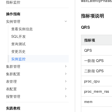
waitLatenc
指标监控
AI 产品 免费试用
网络
安全
云开发大赛
Tableau 订阅
1亿+ 大模型 tokens 和 
操作指南
可观测
入门学习赛
指标项说明
中间件
AI空中课堂在线直播课
140+云产品 免费试用
实例管理
大模型服务
上云与迁云
产品新客免费试用，最长1
数据库
QRS
查看实例信息
生态解决方案
千问AI平台-Token Plan
企业出海
大模型ACA认证体验
SQL开发
大数据计算
指标项
助力企业全员 AI 认知与能
行业生态解决方案
查询测试
政企业务
媒体服务
千问AI平台-模型体验
QPS
开发者生态解决方案
变更历史
在线体验全尺寸、多种模态
企业服务与云通信
实例监控
AI 开发和 AI 应用解决
一阶段
QPS
Happy 系列大模型
集群管理
域名与网站
二阶段
QPS
集群配置
终端用户计算
proc_cpu
表管理
Serverless
大模型解决方案
表配置
proc_mem_rss
报警管理
开发工具
快速部署 Dify，高效搭建 
mem
迁移与运维管理
实践教程