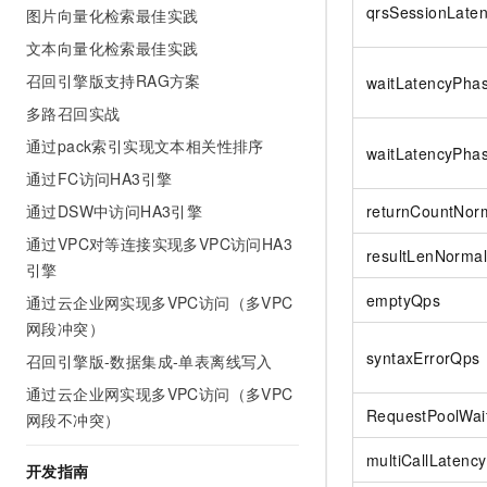
qrsSessionLate
10 分钟在聊天系统中增加
图片向量化检索最佳实践
专有云
文本向量化检索最佳实践
召回引擎版支持RAG方案
waitLatencyPha
多路召回实战
通过pack索引实现文本相关性排序
waitLatencyPha
通过FC访问HA3引擎
returnCountNor
通过DSW中访问HA3引擎
通过VPC对等连接实现多VPC访问HA3
resultLenNormal
引擎
emptyQps
通过云企业网实现多VPC访问（多VPC
网段冲突）
syntaxErrorQps
召回引擎版-数据集成-单表离线写入
通过云企业网实现多VPC访问（多VPC
RequestPoolWai
网段不冲突）
multiCallLatency
开发指南