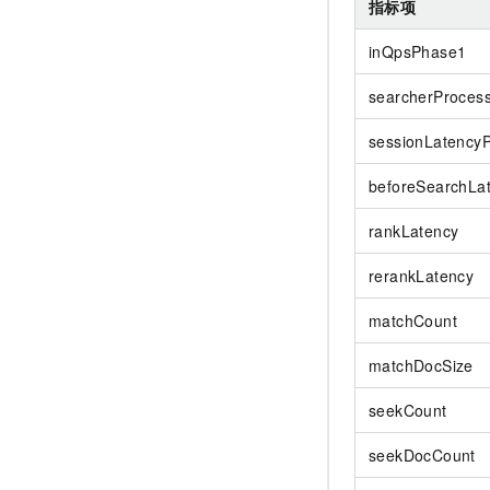
指标项
inQpsPhase1
searcherProces
sessionLatency
beforeSearchLa
rankLatency
rerankLatency
matchCount
matchDocSize
seekCount
seekDocCount