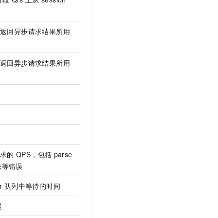
t.diy 一步搞定创意建站
构建大模型应用的安全防护体系
通过自然语言交互简化开发流程,全栈开发支持
通过阿里云安全产品对 AI 应用进行安全防护
返回异步请求结果所用
返回异步请求结果所用
求的
QPS，包括
parse
非法等错误
ker 队列中等待的时间
迟