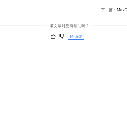
服务生态伙伴
视觉 Coding、空间感知、多模态思考等全面升级
1M上下文，专为长程任务能力而生
云工开物
企业应用
Night Plan 支持 Qwen 3.8-Max
AI 办公
NEW
Red Hat
下一篇：
MaxC
30+ 款产品免费体验
夜间 5 折，Qwen/Meoo/TokenPlan 客户专享
AI智能应用
科研合作
ERP
堂（旗舰版）
SUSE
智能客服
AI 应用构建
大模型原生
该文章对您有帮助吗？
CRM
2个月
自动承接线索
建站小程序
反馈
Qoder
大模型服务平台百炼-应用模版
OA 办公系统
HOT
NEW
面向真实软件
个人版上线、团队版降价；千问3.8-Max首发发尝鲜
丰富多元化的应用模版和解决方案
力提升
财税管理
模板建站
万有无界
大模型服务平台百炼-智能体
400电话
定制建站
的模型效果
灵活可视化地构建企业级 Agent
方案
广告营销
模板小程序
秒悟
人工智能平台 PAI
定制小程序
云端极速 AI 
新一代 AI 视频生成模型，深度适配广告营销等场景
AI Native 的算法工程平台，一站式完成建模、训练、推理服务部署
APP 开发
建站系统
AI 应用
10分钟微调：让0.6B模型媲美235B模型
多模态数据信
依托云原生高可用架构,实现Dify私有化部署
用1%尺寸在特定领域达到大模型90%以上效果