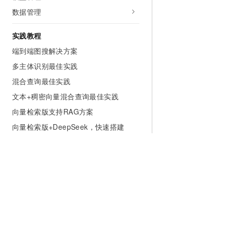
数据管理
实践教程
端到端图搜解决方案
多主体识别最佳实践
混合查询最佳实践
文本+稠密向量混合查询最佳实践
向量检索版支持RAG方案
向量检索版+DeepSeek，快速搭建
RAG方案
向量召回过滤优化
向量索引压测步骤
调用AI搜索开放平台模型服务
向量检索版-单表离线数据同步
为什么选择阿里云
大模型
产品和定
通过DSW中访问OpenSearch引擎