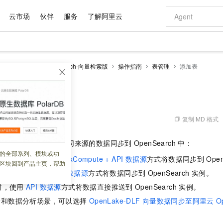
云市场
伙伴
服务
了解阿里云
AI 特惠
数据与 API
成为产品伙伴
企业增值服务
最佳实践
价格计算器
AI 场景体
基础软件
产品伙伴合
阿里云认证
市场活动
配置报价
大模型
enSearch
OpenSearch-向量检索版
操作指南
表管理
添加表
自助选配和估算价格
步到位
域名与网站
智启 AI 普惠权益
产品生态集成认证中心
企业支持计划
云上春晚
Qwen Audio：打造专属 AI 语音助手
千问官方 MaaS 平台，为开发者和 Agent 而生，新用户赠送 1 亿 + tokens 额度
云服务器 EC
一句话生成原生
AI Coding
阿里云Maa
2026 阿里云
为企业打
数据集
Windows
大模型认证
模型
NEW
NEW
格式还原
值低价云产品抢先购
提供智能易用的域名与建站服务
至高享 1亿+免费 tokens，加速 Al 应用落地
Qwen-Audio-3.0-Realtime 端到端实时语音角色扮演
安全可靠、弹
输入一句话想法,
智能编程，一键
产品生态伙伴
专家技术服务
云上奥运之旅
弹性计算合作
阿里云中企出
手机三要素
宝塔 Linux
全部认证
价格优势
开源旗舰模型
对象存储 OSS
即刻拥有 DeepSeek-V4-Pro
阿里云 OPC 创新助力计划
云数据库 RD
一键部署幻兽
AI 电商营销
产品生态伙伴工作台
企业增值服务台
云栖战略参考
云存储合作计
云栖大会
身份实名认证
CentOS
训练营
推动算力普惠，释放技术红利
的大模型服务
最高返9万
真正可用的 1M 上下文,一次完成代码全链路开发
轻松解锁专属 DeepSeek-V4-Pro
至高百万元 Token 补贴，加速一人公司成长
稳定、安全、高性价比、高性能的云存储服务
一键购买专属
从图文生成到
复制 MD 格式
 06:28:44
云上的中国
数据库合作计
活动全景
短信
Docker
图片和
自进化智能体
人工智能平台 PAI
5 分钟轻松部署专属 QwenPaw
Token Plan 模型订阅计划
Qoder
高效搭建 AI
AI 广告创作
企业成长
大模型
NEW
HOT
信息公告
，可选择以下方式将不同来源的数据同步到
OpenSearch
中：
看见新力量
云网络合作计
OCR 文字识别
JAVA
级电脑
越聪明
证享300元代金券
一站式AI开发、训练和推理服务
Qwen3.8-Max 首发尝鲜，限时加量 10 倍，夜间低至2折
从聊天伙伴进化为能主动干活的本地数字员工
面向真实软件
图文、视频一
的全部系列、模块或功
Kimi-K3
HappyHors
NEW
魔搭 Mode
ompute
时，使用
MaxCompute + API 数据源
方式将数据同步到
Ope
loud
服务实践
官网公告
区块回到产品主页，帮助
Kimi 最新旗舰模型，长程编程与推理利器
让文字生成流
金融模力时刻
Salesforce O
版
发票查验
全能环境
Qoder CN
Claude Code + GStack 打造工程团队
千问办公，限时限量积分加倍
云原生数据库 P
低代码高效构
AI 建站
NEW
作计划
时，使用
OSS + API 数据源
方式将数据同步到
OpenSearch
实例。
计划
创新中心
魔搭 ModelSc
健康状态
让AI从“聊天伙伴”进化为能干活的“数字员工”
覆盖公网/内网、递归/权威、移动APP等全场景解析服务
安装技能 GStack，拥有专属 AI 工程团队
你的AI工作搭子，覆盖日常办公高频场景
基于千问大模型等，支持代码智能生成、研发智能问答
0 代码专业建
客户案例
天气预报查询
操作系统
Deepseek-v4-pro
HappyHors
时，使用
API 数据源
方式将数据直接推送到
OpenSearch
实例。
态合作计划
态智能体模型
旗舰 MoE 大模型，百万上下文与顶尖推理能力
图生视频，流
Compute
同享
容器服务 Kubernetes 版 ACK
万小智 AI 建站低至 15元/月
云防火墙
AI 短剧/漫剧
据和数据分析场景，可以选择
OpenLake-DLF
向量数据同步至阿里云
O
快递物流查询
WordPress
成为服务伙
高校合作
式云数据仓库
点，立即开启云上创新
提供一站式管理容器应用的 K8s 服务
送.CN域名，送备案服务码
云原生的云上
AI助力短剧
GLM-5.2
Wan2.7-T
Ubuntu