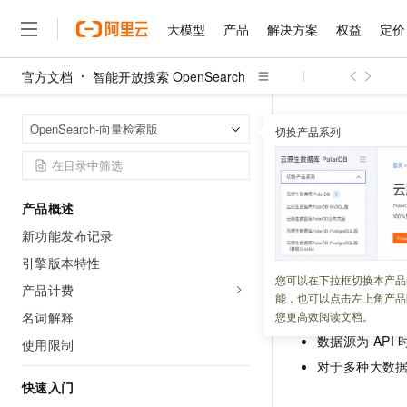
大模型
产品
解决方案
权益
定价
官方文档
智能开放搜索 OpenSearch
大模型
产品
解决方案
权益
定价
云市场
伙伴
服务
了解阿里云
精选产品
精选解决方案
普惠上云
产品定价
精选商城
成为销售伙伴
售前咨询
为什么选择阿里云
千问AI平台
智能开放搜索 Op
首页
OpenSearch-向量检索版
了解云产品的定价详情
切换产品系列
大模型服务平台百炼
睿译宝，AI翻译排版一
普惠上云 官方力荐
分销伙伴
在线服务
网站建设
什么是云计算
大
大模型服务与应用平台
上传文档即自动完成翻译和
云服务器38元/年起，超
添加表
咨询伙伴
多端小程序
技术领先
云上成本管理
售后服务
千问大模型
GLM-5.2：长任务时代
官方推荐返现计划
大模型
大模型
精选产品
精选解决方案
Salesforce 国际版订阅
稳定可靠
产品概述
管理和优化成本
多元化、高性能、安全可靠
推荐新用户得奖励，单订单
更新时间：
2026-04-08
销售伙伴合作计划
自助服务
新功能发布记录
友盟天域
安全合规
人工智能与机器学习
AI
文本生成
无影云电脑
Hermes Agent，打造
云工开物
根据数据来源不同
无影生态合作计划
在线服务
引擎版本特性
观测云
分析师报告
随时随地安全接入的云上超
自主进化，持久记忆，越用
高校专属算力普惠，学生认
计算
互联网应用开发
您可以在下拉框切换本产品
Qwen3.8-Max
HOT
产品计费
数据源为
MaxC
Salesforce On Alibaba C
工单服务
能，也可以点击左上角产品
智能体时代全能旗舰模型
Tuya 物联网平台阿里云
研究报告与白皮书
云解析DNS
快速拥有专属 OpenClaw
Consulting Partner 合
大数据
容器
数据源为
OSS
名词解释
您更高效阅读文档。
免费试用
短信专区
蓝凌 OA
Qwen3.7-Plus
数据源为
API
使用限制
AI 大模型销售与服务生
现代化应用
存储
天池大赛
能看、能想、能动手的多模
云原生大数据计算服务 Max
解决方案免费试用 新老
对于多种大数
电子合同
面向分析的企业级SaaS模
最高领取价值200元试用
快速入门
安全
网络与CDN
AI 算法大赛
Qwen3-VL-Plus
畅捷通