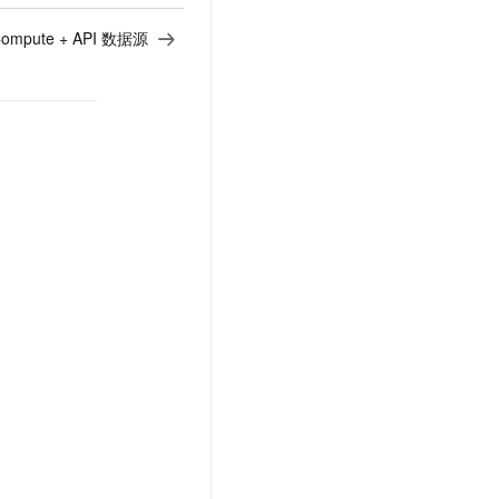
文戏情感细腻自然，动作戏激烈拳拳到肉，实现更强表演能力
支持中英文自由切换，具备更强的噪声鲁棒性
云聚AI 严选权益
SSL 证书
ompute + API 数据源
，一键激活高效办公新体验
精选AI产品，从模型到应用全链提效
堡垒机
AI 用量加速计划
应用
防火墙
、识别商机，让客服更高效、服务更出色。
新老同享，达量后返
千问办公
主机安全
NEW
的智能体编程平台
一站式AI生产力平台
AI 应用及服务市场
伶鹊
企业级人与Agent协作平台，接入和调度多个数字员工
智能客服平台，对话机器人、对话分析、智能外呼
AI 应用
大模型服务平台百炼 - 全妙
大模型
应用创作平台
多模态内容创作工具，已接入 DeepSeek
自然语言处理
数据标注
机器学习
息提取
与 AI 智能体进行实时音视频通话
从文本、图片、视频中提取结构化的属性信息
构建支持视频理解的 AI 音视频实时通话应用