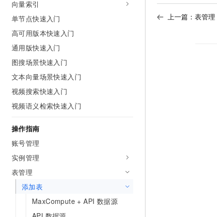
向量索引
AI 产品 免费试用
网络
安全
云开发大赛
Tableau 订阅
上一篇：
表管理
单节点快速入门
1亿+ 大模型 tokens 和 
可观测
入门学习赛
中间件
AI空中课堂在线直播课
高可用版本快速入门
140+云产品 免费试用
大模型服务
通用版快速入门
上云与迁云
产品新客免费试用，最长1
数据库
生态解决方案
图搜场景快速入门
千问AI平台-Token Plan
企业出海
大模型ACA认证体验
大数据计算
文本向量场景快速入门
助力企业全员 AI 认知与能
行业生态解决方案
政企业务
媒体服务
视频搜索快速入门
千问AI平台-模型体验
开发者生态解决方案
在线体验全尺寸、多种模态
视频语义检索快速入门
企业服务与云通信
AI 开发和 AI 应用解决
Happy 系列大模型
操作指南
域名与网站
账号管理
终端用户计算
实例管理
Serverless
大模型解决方案
表管理
添加表
开发工具
快速部署 Dify，高效搭建 
MaxCompute + API 数据源
迁移与运维管理
API 数据源