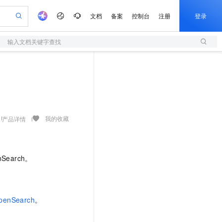
文档
备案
控制台
注册
登录
输入文档关键字查找
验
作计划
器
AI 活动
专业服务
服务伙伴合作计划
开发者社区
加入我们
服务平台百炼
阿里云 OPC 创新助力计划
一站式生成采购清单，支持单品或批量购买
S
可编辑精美 PPT 文稿
S产品伙伴计划（繁花）
峰会
造的大模型服务与应用开发平台
轻量应用服务器
Agency Agents：拥有专属领域专家
AI 生产力先锋
Al MaaS 服务伙伴赋能合作
域名
博文
Careers
至高可申请百万元
性可伸缩的云计算服务
 轻松生成专业的 PPT
开启高性价比 AI 编程新体验
先锋实践拓展 AI 生产力的边界
快速构建应用程序和网站，即刻迈出上云第一步
多领域专家智能体,一键组建 AI 虚拟交付团队
Token 补贴，五大权
计划
海大会
伙伴信用分合作计划
商标
问答
社会招聘
益加速 OPC 成功
S
帕鲁游戏服务器
数字证书管理服务（原SSL证书）
HappyHorse 打造一站式影视创作平台
飞天发布时刻
HOT
划
备案
电子书
校园招聘
联机服务器，轻松开启游戏
视频创作，一键激活电商全链路生产力
全托管，含MySQL、PostgreSQL、SQL Server、MariaDB多引擎
实现全站HTTPS，呈现可信的WEB访问
所见，即是所愿
可视化编排打通从文字构思到成片全链路闭环
我的收藏
产品详情
更多支持
划
公司注册
镜像站
视频生成
语音识别与合成
 智能体与工作流应用
短信服务
漫剧工坊：一站式动画创作平台
AI 实训营
合作伙伴培训与认证
划
上云迁移
的智能体编程平台
站生成，高效打造优质广告素材
通过阿里云百炼高效搭建AI应用,助力高效开发
快速生产连贯的高质量长漫剧
从基础到进阶，Agent 创客手把手教你
国内短信简单易用，安全可靠，秒级触达，全球覆盖200+国家和地区。
e-1.1-T2V
Qwen3-TTS-Flash
lScope
我要反馈
nSearch。
查询合作伙伴
畅细腻的高质量视频
离线语音合成大模型，多语言方言自适应，低延迟高稳定
n Alibaba Cloud ISV 合作
代维服务
olarDB
建企业门户网站
大数据开发治理平台 DataWorks
10 分钟搭建微信、支付宝小程序
创新加速
ope
登录合作伙伴管理后台
我要建议
站，无忧落地极速上线
以可视化方式快速构建移动和 PC 门户网站
100%兼容MySQL、PostgreSQL，兼容Oracle，支持集中和分布式
高效部署网站，快速应用到小程序
Data Agent 驱动的一站式 Data+AI 开发治理平台
e-1.1-I2V
Cosyvoice-V3-Flash
安全
畅自然，细节丰富
高表现力语音合成大模型，语音克隆听感自然
我要投诉
上云场景组合购
penSearch
。
伴
边界网络安全防护产品
漫剧创作，剧本、分镜、视频高效生成
覆盖90%+业务场景，专享组合折扣价
2V
VPN
Fun-ASR