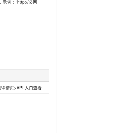
例："http://公网
详情页>API
入口查看