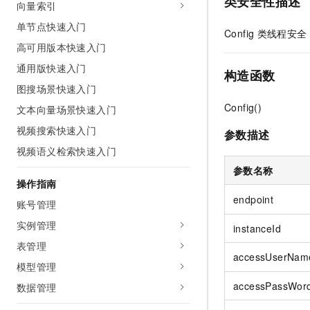
类安全性描述
向量索引
网络
安全
单节点快速入门
Config
类线程安全
可观测
中间件
高可用版本快速入门
通用版快速入门
上云与迁云
数据库
构造函数
图搜场景快速入门
企业出海
大数据计算
Config()
文本向量场景快速入门
政企业务
媒体服务
视频搜索快速入门
参数描述
视频语义检索快速入门
企业服务与云通信
参数名称
操作指南
域名与网站
endpoint
账号管理
终端用户计算
实例管理
instanceId
Serverless
表管理
accessUserNam
模型管理
开发工具
accessPassWor
数据管理
迁移与运维管理