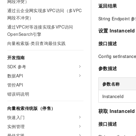
网段冲突）
返回结果
通过云企业网实现多VPC访问（多VPC
网段不冲突）
String Endpoint
通过VPC对等连接实现多VPC访问
设置 InstanceI
OpenSearch引擎
接口描述
向量检索版-类目查询最佳实践
Config setInstance
开发指南
SDK 参考
参数描述
数据API
参数名称
管控API
错误码说明
InstanceId
向量检索传统版（停售）
获取 InstanceI
快速入门
接口描述
实例管理
最佳实践