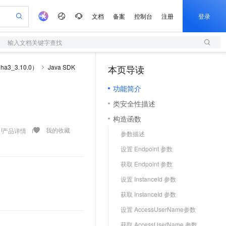
文档
备案
控制台
注册
登录
输入文档关键字查找
开发者社区
阿里云 OPC 创新助力计划
3_3.10.0）
Java SDK
本页导读
（1）
S
io：打造专属 AI 语音助手
轻量应用服务器
一句话生成原生可编辑精美 PPT 文稿
博文
至高可申请百万元
功能简介
性可伸缩的云计算服务
Qwen-Audio-3.0-Realtime 端到端实时语音角色扮演
输入一句话想法, 轻松生成专业的 PPT
快速构建应用程序和网站，即刻迈出上云第一步
Token 补贴，五大权
问答
类安全性描述
益加速 OPC 成功
S
eek-V4-Pro
数字证书管理服务（原SSL证书）
一键部署幻兽帕鲁游戏服务器
HOT
电子书
构造函数
pSeek-V4-Pro
全托管，含MySQL、PostgreSQL、SQL Server、MariaDB多引擎
实现全站HTTPS，呈现可信的WEB访问
一键购买专属联机服务器，轻松开启游戏
我的收藏
产品详情
镜像站
参数描述
专属 QwenPaw
短信服务
漫剧工坊：一站式动画创作平台
HOT
设置 Endpoint 参数
的智能体编程平台
从聊天伙伴进化为能主动干活的本地数字员工
快速生产连贯的高质量长漫剧
国内短信简单易用，安全可靠，秒级触达，全球覆盖200+国家和地区。
我要反馈
获取 Endpoint 参数
olarDB
建企业门户网站
大数据开发治理平台 DataWorks
10 分钟搭建微信、支付宝小程序
设置 InstanceId 参数
我要建议
以可视化方式快速构建移动和 PC 门户网站
100%兼容MySQL、PostgreSQL，兼容Oracle，支持集中和分布式
高效部署网站，快速应用到小程序
Data Agent 驱动的一站式 Data+AI 开发治理平台
获取 InstanceId 参数
我要投诉
设置 AccessUserName参数
边界网络安全防护产品
获取 AccessUserName 参数