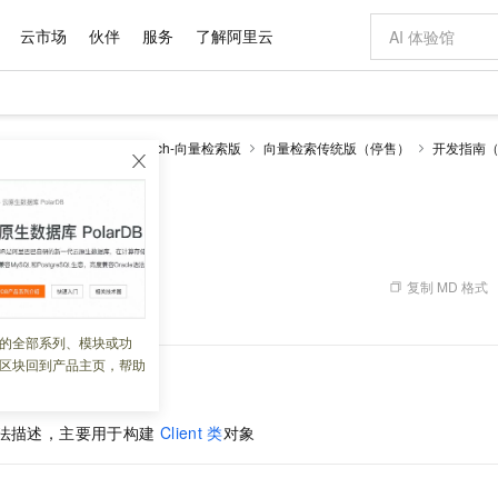
云市场
伙伴
服务
了解阿里云
企业增值服务
阿里云认证
enSearch
OpenSearch-向量检索版
向量检索传统版（停售）
开发指南（ha
fig类
新方式
域名与网站
睿译宝，AI翻译排版一步到位
企业支持计划
云服务器 EC
Qwen Aud
大模型认证
模型
NEW
NEW
交付可用成果
提供智能易用的域名与建站服务
上传文档即自动完成翻译和格式还原
安全可靠、弹
专家技术服务
全部认证
有专属领域专家
对象存储 OSS
GLM-5.2：长任务时代开源旗舰模型
云数据库 RD
即刻拥有 DeepS
企业增值服务台
训练营
的大模型服务
多领域专家智能体,一键组建 AI 虚拟交付团队
稳定、安全、高性价比、高性能的云存储服务
真正可用的 1M 上下文,一次完成代码全链路开发
轻松解锁专属 Dee
复制 MD 格式
 08:25:41
站式影视创作平台
人工智能平台 PAI
Hermes Agent，打造自进化智能体
Qoder
5 分钟轻松部署
企业成长
大模型
信息公告
级电脑
可视化编排打通从文字构思到成片全链路闭环
一站式AI开发、训练和推理服务
自主进化，持久记忆，越用越聪明
面向真实软件
的全部系列、模块或功
服务实践
官网公告
区块回到产品主页，帮助
Qoder CN
Claude Code + GStack 打造工程团队
云原生数据库 P
低代码高效构
创新中心
健康状态
让AI从“聊天伙伴”进化为能干活的“数字员工”
覆盖公网/内网、递归/权威、移动APP等全场景解析服务
安装技能 GStack，拥有专属 AI 工程团队
基于千问大模型等，支持代码智能生成、研发智能问答
法描述，主要用于构建
Client
类
对象
Compute
容器服务 Kubernetes 版 ACK
云防火墙
式云数据仓库
提供一站式管理容器应用的 K8s 服务
云原生的云上