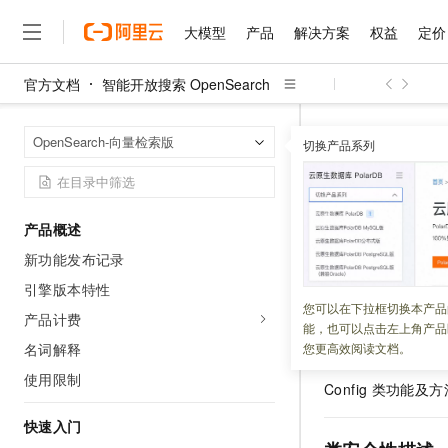
大模型
产品
解决方案
权益
定价
官方文档
智能开放搜索 OpenSearch
大模型
产品
解决方案
权益
定价
云市场
伙伴
服务
了解阿里云
精选产品
精选解决方案
售前咨询
智能开放搜索 Op
首页
OpenSearch-向量检索版
切换产品系列
SDK客户端
Con
大模型服务平台百炼
千问办公，解锁你的工作
在线服务
大
大模型服务与应用平台
企业级Agent产品，直接
Config类
售后服务
千问大模型
Agency Agents：拥
大模型
精选产品
精选解决方案
产品概述
多元化、高性能、安全可靠
自助服务
新功能发布记录
更新时间：
2025-05-22
人工智能与机器学习
AI
无影云电脑
HappyHorse 打造一
在线服务
引擎版本特性
随时随地安全接入的云上超
计算
互联网应用开发
您可以在下拉框切换本产品
产品计费
工单服务
能，也可以点击左上角产品
云解析DNS
快速拥有专属 OpenClaw
功能简介
大数据
容器
名词解释
您更高效阅读文档。
短信专区
使用限制
现代化应用
存储
Config
类功能及方
云原生大数据计算服务 Max
面向分析的企业级SaaS模
快速入门
安全
网络与CDN