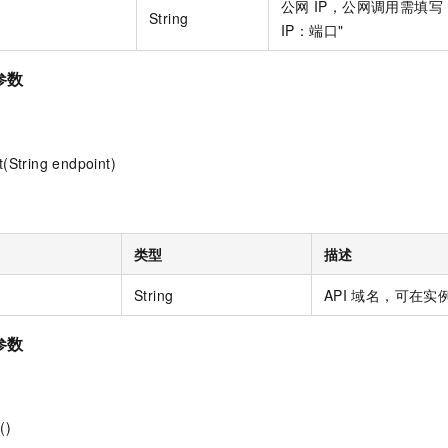
公网
IP，公网调用需填写，示
String
IP：端口"
 参数
(String endpoint)
类型
描述
String
API
域名，可在实例
 参数
()