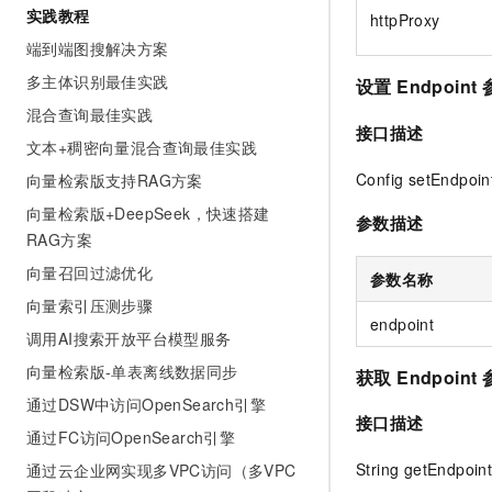
实践教程
httpProxy
专有云
端到端图搜解决方案
多主体识别最佳实践
设置 Endpoint
混合查询最佳实践
接口描述
文本+稠密向量混合查询最佳实践
Config setEndpoint
向量检索版支持RAG方案
向量检索版+DeepSeek，快速搭建
参数描述
RAG方案
向量召回过滤优化
参数名称
向量索引压测步骤
endpoint
调用AI搜索开放平台模型服务
向量检索版-单表离线数据同步
获取 Endpoint
通过DSW中访问OpenSearch引擎
接口描述
通过FC访问OpenSearch引擎
String getEndpoint
通过云企业网实现多VPC访问（多VPC