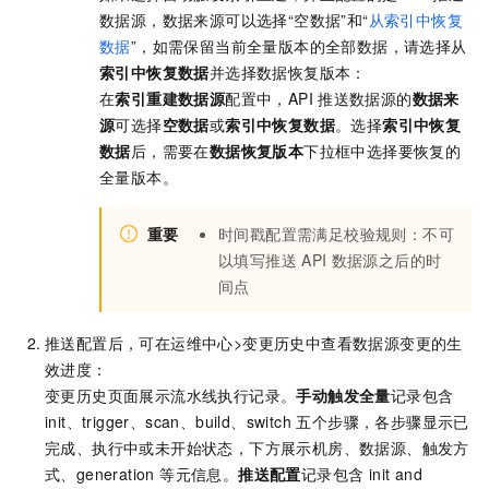
数据源，数据来源可以选择“空数据”和“
从索引中恢复
数据
”，如需保留当前全量版本的全部数据，请选择从
索引中恢复数据
并选择数据恢复版本：
在
索引重建数据源
配置中，API
推送数据源的
数据来
源
可选择
空数据
或
索引中恢复数据
。选择
索引中恢复
数据
后，需要在
数据恢复版本
下拉框中选择要恢复的
全量版本。
重要
时间戳配置需满足校验规则：不可
以填写推送
API
数据源之后的时
间点
推送配置后，可在运维中心>变更历史中查看数据源变更的生
效进度：
变更历史页面展示流水线执行记录。
手动触发全量
记录包含
init、trigger、scan、build、switch 五个步骤，各步骤显示已
完成、执行中或未开始状态，下方展示机房、数据源、触发方
式、generation 等元信息。
推送配置
记录包含 init and