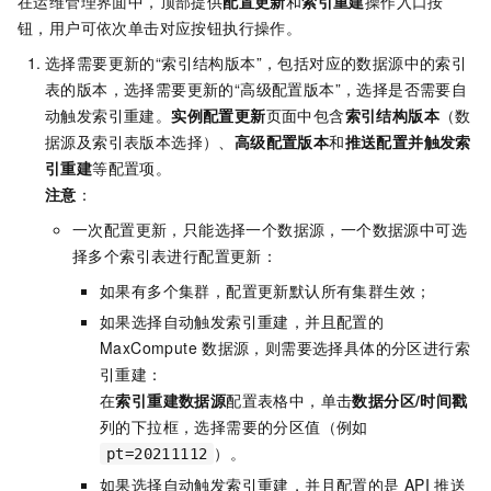
在运维管理界面中，顶部提供
配置更新
和
索引重建
操作入口按
钮，用户可依次单击对应按钮执行操作。
选择需要更新的“索引结构版本”，包括对应的数据源中的索引
表的版本，选择需要更新的“高级配置版本”，选择是否需要自
动触发索引重建。
实例配置更新
页面中包含
索引结构版本
（数
据源及索引表版本选择）、
高级配置版本
和
推送配置并触发索
引重建
等配置项。
注意
：
一次配置更新，只能选择一个数据源，一个数据源中可选
择多个索引表进行配置更新：
如果有多个集群，配置更新默认所有集群生效；
如果选择自动触发索引重建，并且配置的
MaxCompute
数据源，则需要选择具体的分区进行索
引重建：
在
索引重建数据源
配置表格中，单击
数据分区/时间戳
列的下拉框，选择需要的分区值（例如
）。
pt=20211112
如果选择自动触发索引重建，并且配置的是
API
推送