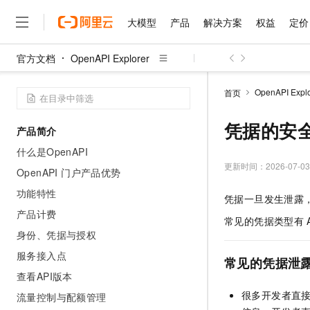
大模型
产品
解决方案
权益
定价
官方文档
OpenAPI Explorer
大模型
产品
解决方案
权益
定价
云市场
伙伴
服务
了解阿里云
精选产品
精选解决方案
普惠上云
产品定价
精选商城
成为销售伙伴
售前咨询
为什么选择阿里云
千问AI平台
OpenAPI Explo
首页
了解云产品的定价详情
大模型服务平台百炼
千问办公，解锁你的工作
普惠上云 官方力荐
分销伙伴
在线服务
网站建设
什么是云计算
大
大模型服务与应用平台
企业级Agent产品，直接
云服务器38元/年起，超
凭据的安
产品简介
咨询伙伴
多端小程序
技术领先
云上成本管理
售后服务
千问大模型
Agency Agents：拥
官方推荐返现计划
大模型
什么是OpenAPI
大模型
精选产品
精选解决方案
Salesforce 国际版订阅
稳定可靠
管理和优化成本
多元化、高性能、安全可靠
推荐新用户得奖励，单订单
更新时间：
2026-07-03
销售伙伴合作计划
OpenAPI 门户产品优势
自助服务
友盟天域
安全合规
人工智能与机器学习
AI
文本生成
无影云电脑
HappyHorse 打造一
云工开物
功能特性
凭据一旦发生泄露
无影生态合作计划
在线服务
观测云
分析师报告
随时随地安全接入的云上超
高校专属算力普惠，学生认
计算
互联网应用开发
产品计费
Qwen3.8-Max
HOT
常见的凭据类型有
Salesforce On Alibaba C
工单服务
智能体时代全能旗舰模型
Tuya 物联网平台阿里云
研究报告与白皮书
身份、凭据与授权
云解析DNS
快速拥有专属 OpenClaw
Consulting Partner 合
大数据
容器
免费试用
短信专区
服务接入点
蓝凌 OA
Qwen3.7-Plus
常见的凭据泄
AI 大模型销售与服务生
现代化应用
存储
天池大赛
能看、能想、能动手的多模
查看API版本
云原生大数据计算服务 Max
解决方案免费试用 新老
电子合同
面向分析的企业级SaaS模
最高领取价值200元试用
安全
很多开发者直
流量控制与配额管理
网络与CDN
AI 算法大赛
Qwen3-VL-Plus
畅捷通