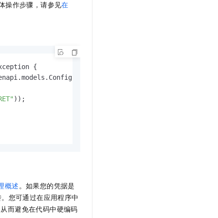
体操作步骤，请参见
在
t.diy 一步搞定创意建站
构建大模型应用的安全防护体系
通过自然语言交互简化开发流程,全栈开发支持
通过阿里云安全产品对 AI 应用进行安全防护
xception {

enapi.models.Config()

RET"
));

理概述
。如果您的凭据是
转。您可通过在应用程序中
，从而避免在代码中硬编码