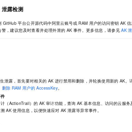
K
泄露检测
测
GitHub
平台公开源代码中阿里云账号或
RAM
用户的访问密钥
AK
信
告警，建议您及时查看并处理外泄的
AK
事件。更多信息，请参见
AK
发生泄露，首先要对相关的
AK
进行禁用和删除，并轮换使用新的
AK。
、
删除
RAM
用户的
AccessKey
。
事件
（ActionTrail）
的
AK
审计功能，查询
AK
基本信息、
访问的云服务
追溯
AK
使用信息，以便快速应对
AK
泄露等异常事件。
露