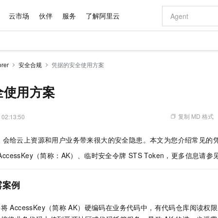
云市场
伙伴
服务
了解阿里云
AI 特惠
数据与 API
成为产品伙伴
企业增值服务
最佳实践
价格计算器
AI 场景体
基础软件
产品伙伴合
阿里云认证
市场活动
配置报价
大模型
rer
安全合规
凭据的安全使用方案
自助选配和估算价格
新方式
域名与网站
睿译宝，AI翻译排版一步到位
智启 AI 普惠权益
产品生态集成认证中心
企业支持计划
云上春晚
千问官方 MaaS 平台，为开发者和 Agent 而生，新用户赠送 1 亿 + tokens 额度
云服务器 EC
Qwen Aud
AI Coding
阿里云Maa
2026 阿里云
为企业打
数据集
Windows
大模型认证
模型
NEW
NEW
交付可用成果
值低价云产品抢先购
提供智能易用的域名与建站服务
上传文档即自动完成翻译和格式还原
至高享 1亿+免费 tokens，加速 Al 应用落地
安全可靠、弹
智能编程，一键
全使用方案
产品生态伙伴
专家技术服务
云上奥运之旅
弹性计算合作
阿里云中企出
手机三要素
宝塔 Linux
全部认证
价格优势
有专属领域专家
对象存储 OSS
GLM-5.2：长任务时代开源旗舰模型
阿里云 OPC 创新助力计划
云数据库 RD
即刻拥有 DeepS
AI 电商营销
产品生态伙伴工作台
企业增值服务台
云栖战略参考
云存储合作计
云栖大会
身份实名认证
CentOS
训练营
推动算力普惠，释放技术红利
的大模型服务
最高返9万
多领域专家智能体,一键组建 AI 虚拟交付团队
至高百万元 Token 补贴，加速一人公司成长
稳定、安全、高性价比、高性能的云存储服务
真正可用的 1M 上下文,一次完成代码全链路开发
轻松解锁专属 Dee
从图文生成到
复制 MD 格式
 02:13:50
云上的中国
数据库合作计
活动全景
短信
Docker
图片和
站式影视创作平台
人工智能平台 PAI
Hermes Agent，打造自进化智能体
Token Plan 模型订阅计划
Qoder
5 分钟轻松部署
AI 广告创作
企业成长
大模型
NEW
信息公告
，会给云上资源和用户业务带来很大的安全隐患。本文为您介绍常见的
看见新力量
云网络合作计
OCR 文字识别
JAVA
级电脑
证享300元代金券
可视化编排打通从文字构思到成片全链路闭环
一站式AI开发、训练和推理服务
自主进化，持久记忆，越用越聪明
Qwen3.8-Max 首发尝鲜，限时加量 10 倍，夜间低至2折
面向真实软件
图文、视频一
Kimi-K3
HappyHors
NEW
魔搭 Mode
AccessKey（简称：AK）、临时安全令牌
STS Token，更多信息请参
loud
服务实践
官网公告
Kimi 最新旗舰模型，长程编程与推理利器
让文字生成流
金融模力时刻
Salesforce O
版
发票查验
全能环境
Qoder CN
Claude Code + GStack 打造工程团队
千问办公，限时限量积分加倍
云原生数据库 P
低代码高效构
AI 建站
NEW
作计划
计划
创新中心
魔搭 ModelSc
健康状态
让AI从“聊天伙伴”进化为能干活的“数字员工”
覆盖公网/内网、递归/权威、移动APP等全场景解析服务
安装技能 GStack，拥有专属 AI 工程团队
你的AI工作搭子，覆盖日常办公高频场景
基于千问大模型等，支持代码智能生成、研发智能问答
0 代码专业建
客户案例
天气预报查询
操作系统
Deepseek-v4-pro
HappyHors
露案例
态合作计划
态智能体模型
旗舰 MoE 大模型，百万上下文与顶尖推理能力
图生视频，流
Compute
同享
容器服务 Kubernetes 版 ACK
万小智 AI 建站低至 15元/月
云防火墙
AI 短剧/漫剧
快递物流查询
WordPress
成为服务伙
高校合作
式云数据仓库
点，立即开启云上创新
提供一站式管理容器应用的 K8s 服务
送.CN域名，送备案服务码
云原生的云上
AI助力短剧
接将
AccessKey（简称
AK）硬编码在业务代码中，有代码仓库阅读权
GLM-5.2
Wan2.7-T
Ubuntu