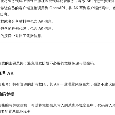
直接将业务代码上传到开源社区或代码托管服务，导致
AK
的进一步泄露
服务生态伙伴
视觉 Coding、空间感知、多模态思考等全面升级
1M上下文，专为长程任务能力而生
云工开物
企业应用
Night Plan 支持 Qwen 3.8-Max
AI 办公
NEW
能够让自己的客户端直接调用到
OpenAPI，将
AK
写到客户端代码中。
Red Hat
30+ 款产品免费体验
夜间 5 折，Qwen/Meoo/TokenPlan 客户专享
AI智能应用
科研合作
信息。
ERP
堂（旗舰版）
SUSE
智能客服
文档或者分享材料中包含
AK
信息。
AI 应用构建
大模型原生
CRM
2个月
自动承接线索
中包含的样例代码，包含
AK
信息。
建站小程序
Qoder
大模型服务平台百炼-应用模版
OA 办公系统
HOT
NEW
制的接口中返回了凭据信息。
面向真实软件
个人版上线、团队版降价；千问3.8-Max首发发尝鲜
丰富多元化的应用模版和解决方案
力提升
财税管理
模板建站
万有无界
大模型服务平台百炼-智能体
400电话
定制建站
的模型效果
灵活可视化地构建企业级 Agent
方案
广告营销
模板小程序
方案的主要思路：避免研发阶段不必要的凭据传递与硬编码。
秒悟
人工智能平台 PAI
定制小程序
云端极速 AI 
新一代 AI 视频生成模型，深度适配广告营销等场景
AI Native 的算法工程平台，一站式完成建模、训练、推理服务部署
账号
AK
APP 开发
主账号）拥有资源的所有权限，其
AK
一旦泄露风险巨大，强烈不建议
建站系统
编码凭据
AI 应用
10分钟微调：让0.6B模型媲美235B模型
多模态数据信
直接编写凭据信息，可以将凭据信息写入到系统环境变量中，代码读入
依托云原生高可用架构,实现Dify私有化部署
用1%尺寸在特定领域达到大模型90%以上效果
需要配置系统环境变