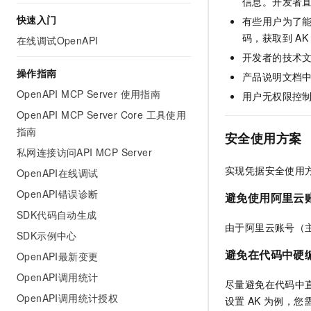
信息。开发者
AI 产品 免费试用
网络
安全
云开发大赛
快速入门
有些用户为了
Tableau 订阅
1亿+ 大模型 tokens 和 
码，获取到
AK
在线调试OpenAPI
可观测
入门学习赛
中间件
AI空中课堂在线直播课
140+云产品 免费试用
开发者的技术
大模型服务
上云与迁云
产品新客免费试用，最长1
数据库
操作指南
产品说明文档
生态解决方案
千问AI平台-Token Plan
OpenAPI MCP Server 使用指南
企业出海
用户无权限控
大模型ACA认证体验
大数据计算
助力企业全员 AI 认知与能
OpenAPI MCP Server Core 工具使用
行业生态解决方案
政企业务
媒体服务
指南
千问AI平台-模型体验
安全使用方案
开发者生态解决方案
在线体验全尺寸、多种模态
私网连接访问API MCP Server
企业服务与云通信
AI 开发和 AI 应用解决
实现凭据安全使用
OpenAPI在线调试
Happy 系列大模型
域名与网站
OpenAPI错误诊断
避免使用阿里云
终端用户计算
SDK代码自动生成
由于阿里云账号（
SDK示例中心
Serverless
大模型解决方案
避免在代码中硬
OpenAPI最新变更
开发工具
快速部署 Dify，高效搭建 
OpenAPI调用统计
尽量避免在代码中
迁移与运维管理
OpenAPI调用统计授权
设置
AK
为例，您