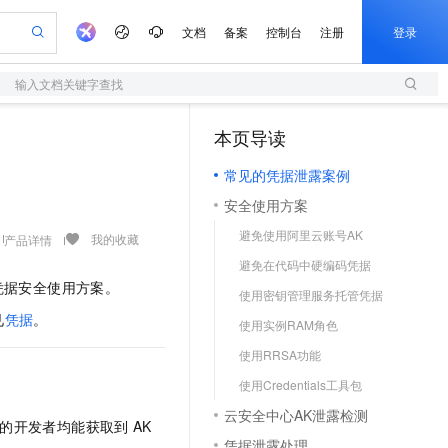
文档
备案
控制台
注册
登录
输入文档关键字查找
验
作计划
器
AI 活动
专业服务
服务伙伴合作计划
开发者社区
加入我们
服务平台百炼
阿里云 OPC 创新助力计划
本页导读
（1）
一站式生成采购清单，支持单品或批量购买
S
io：打造专属 AI 语音助手
S产品伙伴计划（繁花）
峰会
造的大模型服务与应用开发平台
轻量应用服务器
一句话生成原生可编辑精美 PPT 文稿
AI 生产力先锋
Al MaaS 服务伙伴赋能合作
域名
博文
Careers
至高可申请百万元
常见的凭据泄露案例
性可伸缩的云计算服务
开启高性价比 AI 编程新体验
Qwen-Audio-3.0-Realtime 端到端实时语音角色扮演
输入一句话想法, 轻松生成专业的 PPT
先锋实践拓展 AI 生产力的边界
快速构建应用程序和网站，即刻迈出上云第一步
Token 补贴，五大权
计划
海大会
伙伴信用分合作计划
商标
问答
社会招聘
安全使用方案
益加速 OPC 成功
S
eek-V4-Pro
数字证书管理服务（原SSL证书）
一键部署幻兽帕鲁游戏服务器
飞天发布时刻
HOT
划
备案
电子书
校园招聘
避免使用阿里云账号AK
pSeek-V4-Pro
视频创作，一键激活电商全链路生产力
全托管，含MySQL、PostgreSQL、SQL Server、MariaDB多引擎
实现全站HTTPS，呈现可信的WEB访问
一键购买专属联机服务器，轻松开启游戏
所见，即是所愿
我的收藏
产品详情
更多支持
划
公司注册
镜像站
避免在代码中硬编码凭据
视频生成
语音识别与合成
专属 QwenPaw
短信服务
漫剧工坊：一站式动画创作平台
AI 实训营
HOT
凭据安全使用方案。
合作伙伴培训与认证
使用密钥管理服务托管凭据
划
上云迁移
的智能体编程平台
站生成，高效打造优质广告素材
从聊天伙伴进化为能主动干活的本地数字员工
快速生产连贯的高质量长漫剧
从基础到进阶，Agent 创客手把手教你
国内短信简单易用，安全可靠，秒级触达，全球覆盖200+国家和地区。
e-1.1-T2V
Qwen3-TTS-Flash
lScope
我要反馈
见
凭据
。
查询合作伙伴
使用实例RAM角色
畅细腻的高质量视频
离线语音合成大模型，多语言方言自适应，低延迟高稳定
n Alibaba Cloud ISV 合作
代维服务
olarDB
建企业门户网站
大数据开发治理平台 DataWorks
10 分钟搭建微信、支付宝小程序
使用RRSA功能
创新加速
ope
登录合作伙伴管理后台
我要建议
站，无忧落地极速上线
以可视化方式快速构建移动和 PC 门户网站
100%兼容MySQL、PostgreSQL，兼容Oracle，支持集中和分布式
高效部署网站，快速应用到小程序
Data Agent 驱动的一站式 Data+AI 开发治理平台
e-1.1-I2V
Cosyvoice-V3-Flash
使用Credentials工具包
安全
畅自然，细节丰富
高表现力语音合成大模型，语音克隆听感自然
我要投诉
上云场景组合购
伴
云安全中心AK泄露检测
边界网络安全防护产品
漫剧创作，剧本、分镜、视频高效生成
覆盖90%+业务场景，专享组合折扣价
限的开发者均能获取到
AK
2V
VPN
Fun-ASR
凭据泄露处理