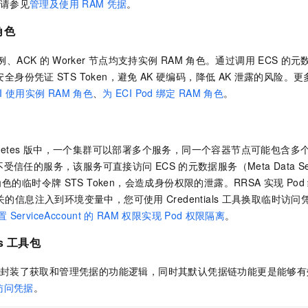
请参见
管理及使用
RAM
凭据
。
角色
例、ACK
的
Worker
节点均支持实例
RAM
角色。通过调用
ECS
的元数
时安全身份凭证
STS Token，避免
AK
硬编码，降低
AK
泄露的风险。更
I
使用实例
RAM
角色
、
为
ECI Pod
绑定
RAM
角色
。
etes 版
中，一个集群可以部署多个服务，同一个容器节点可能包含多
不受信任的服务，该服务可直接访问
ECS
的元数据服务（Meta Data S
角色的临时令牌
STS Token，会造成身份权限的泄露。RRSA
实现
Pod
关的信息注入到环境变量中，您可使用
Credentials
工具换取临时访问
置
ServiceAccount
的
RAM
权限实现
Pod
权限隔离
。
s
工具包
封装了获取和管理凭据的功能逻辑，同时其默认凭据链功能更是能够有
访问凭据
。