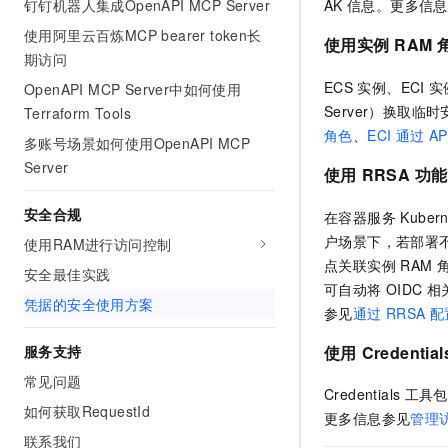
钉钉机器人集成OpenAPI MCP Server
AK
信息。更多信息
使用阿里云百炼MCP bearer token长
使用实例
RAM
期访问
ECS
实例、ECI
实
OpenAPI MCP Server中如何使用
Server）换取临
Terraform Tools
角色
、
ECI
通过
AP
多账号场景如何使用OpenAPI MCP
Server
使用
RRSA
功能
安全合规
在
容器服务 Kubern
户场景下，若部署
使用RAM进行访问控制
点关联实例
RAM
安全最佳实践
可自动将
OIDC
相
凭据的安全使用方案
参见
通过
RRSA
配
使用
Credential
服务支持
常见问题
Credentials
工具包
如何获取RequestId
更多信息参见
管理
联系我们