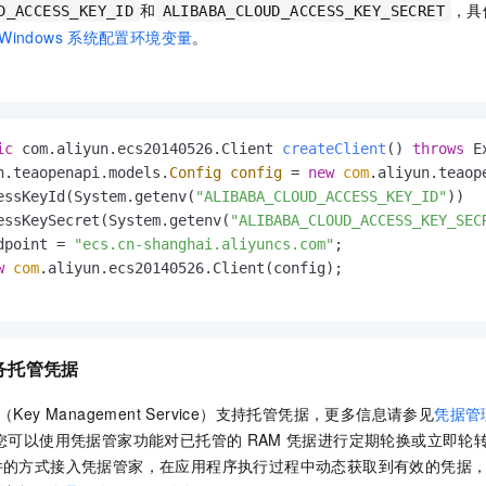
和
，具
一个 AI 助手
即刻拥有 DeepSeek-R1 满血版
超强辅助，Bol
D_ACCESS_KEY_ID
ALIBABA_CLOUD_ACCESS_KEY_SECRET
Windows
系统配置环境变量
。
在企业官网、通讯软件中为客户提供 AI 客服
多种方案随心选，轻松解锁专属 DeepSeek
ic
 com.aliyun.ecs20140526.Client 
createClient
()
throws
 E
n.teaopenapi.models.
Config
config
=
new
com
.aliyun.teaop
essKeyId(System.getenv(
"ALIBABA_CLOUD_ACCESS_KEY_ID"
))

essKeySecret(System.getenv(
"ALIBABA_CLOUD_ACCESS_KEY_SEC
dpoint = 
"ecs.cn-shanghai.aliyuncs.com"
;

w
com
.aliyun.ecs20140526.Client(config);

务
托管凭据
y Management Service）
支持托管凭据，更多信息请参见
凭据管
，您可以使用凭据管家功能对已托管的
RAM
凭据进行定期轮换或立即轮
件的方式接入凭据管家，在应用程序执行过程中动态获取到有效的凭据