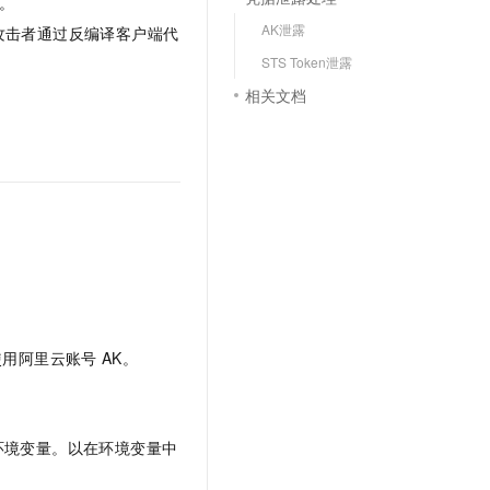
。
文戏情感细腻自然，动作戏激烈拳拳到肉，实现更强表演能力
支持中英文自由切换，具备更强的噪声鲁棒性
云聚AI 严选权益
SSL 证书
AK泄露
攻击者通过反编译客户端代
，一键激活高效办公新体验
精选AI产品，从模型到应用全链提效
堡垒机
STS Token泄露
AI 用量加速计划
应用
相关文档
防火墙
、识别商机，让客服更高效、服务更出色。
新老同享，达量后返
千问办公
主机安全
NEW
的智能体编程平台
一站式AI生产力平台
AI 应用及服务市场
伶鹊
企业级人与Agent协作平台，接入和调度多个数字员工
智能客服平台，对话机器人、对话分析、智能外呼
AI 应用
大模型服务平台百炼 - 全妙
大模型
应用创作平台
多模态内容创作工具，已接入 DeepSeek
自然语言处理
使用阿里云账号
AK。
数据标注
机器学习
息提取
与 AI 智能体进行实时音视频通话
环境变量。以在环境变量中
从文本、图片、视频中提取结构化的属性信息
构建支持视频理解的 AI 音视频实时通话应用