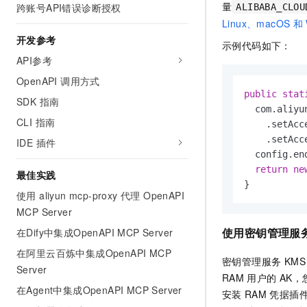
量
跨账号API错误诊断授权
10 分钟在聊天系统中增加
ALIBABA_CLOU
专有云
Linux、macOS
和
开发参考
示例代码如下：
API参考
OpenAPI 调用方式
public
stat
SDK 指南
  com.aliyu
CLI 指南
    .setAcc
    .setAcc
IDE 插件
  config.en
return
ne
最佳实践
}
使用 aliyun mcp-proxy 代理 OpenAPI
MCP Server
使用
密钥管理服
在Dify中集成OpenAPI MCP Server
在阿里云百炼中集成OpenAPI MCP
密钥管理服务 KMS（Ke
Server
RAM
用户的
AK
在Agent中集成OpenAPI MCP Server
安装
RAM
凭据插