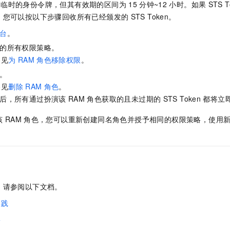
是临时的身份令牌，但其有效期的区间为
15
分钟~12
小时。如果
STS T
，您可以按以下步骤回收所有已经颁发的
STS Token。
台
。
的所有权限策略。
参见
为
RAM
角色移除权限
。
。
参见
删除
RAM
角色
。
后，所有通过扮演该
RAM
角色获取的且未过期的
STS Token
都将立
该
RAM
角色，您可以重新创建同名角色并授予相同的权限策略，使用
，请参阅以下文档。
实践
权