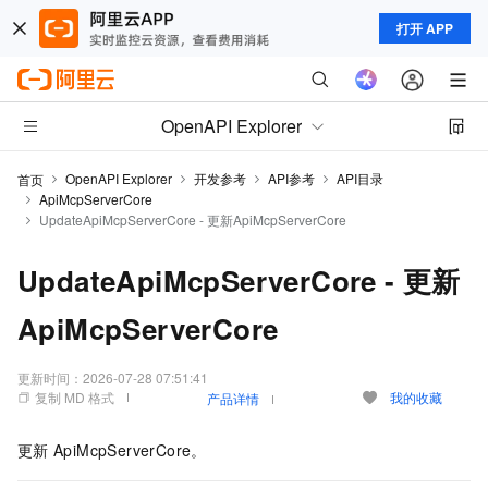
打开 APP
OpenAPI Explorer
OpenAPI Explorer
开发参考
API参考
API目录
首页
ApiMcpServerCore
UpdateApiMcpServerCore - 更新ApiMcpServerCore
UpdateApiMcpServerCore - 更新
ApiMcpServerCore
更新时间：
2026-07-28 07:51:41
复制 MD 格式
我的收藏
产品详情
更新
ApiMcpServerCore。