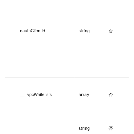
oauthClientId
string
否
vpcWhitelists
array
否
string
否