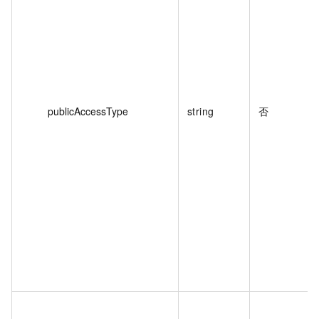
publicAccessType
string
否