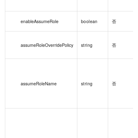
enableAssumeRole
boolean
否
assumeRoleOverridePolicy
string
否
assumeRoleName
string
否