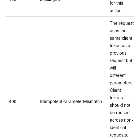
for this
action.
The request
uses the
same client
token as a
previous
request but
with
different
parameters.
Client
tokens
400
IdempotentParameterMismatch
should not
be reused
across non-
identical
requests.