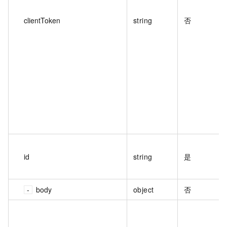
clientToken
string
否
id
string
是
body
object
否