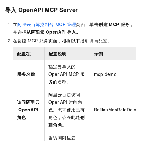
导入
OpenAPI MCP Server
在
阿里云百炼控制台-MCP
管理
页面，单击
创建
MCP
服务
，
并选择
从阿里云
OpenAPI
导入。
在创建
MCP
服务页面，根据以下指引填写配置。
配置项
配置说明
示例
指定要导入的
服务名称
OpenAPI MCP
服
mcp-demo
务的名称。
阿里云百炼访问
访问阿里云
OpenAPI
时的角
OpenAPI
色。您可使用已有
BailianMcpRoleDemo
角色
角色，或在此处
创
建角色
。
当访问阿里云