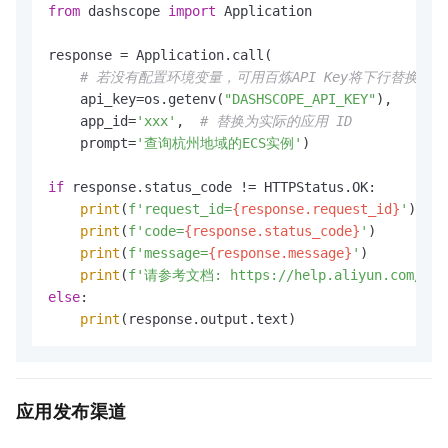
from
 dashscope 
import
 Application

response = Application.call(

# 若没有配置环境变量，可用百炼API Key将下行替换为：ap
    api_key=os.getenv(
"DASHSCOPE_API_KEY"
),

    app_id=
'xxx'
,  
# 替换为实际的应用 ID
    prompt=
'查询杭州地域的ECS实例'
)

if
 response.status_code != HTTPStatus.OK:

print
(
f'request_id=
{response.request_id}
'
)

print
(
f'code=
{response.status_code}
'
)

print
(
f'message=
{response.message}
'
)

print
(
f'请参考文档: https://help.aliyun.com/zh/mo
else
:

print
(response.output.text)
应用发布渠道