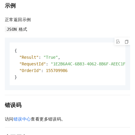
示例
正常返回示例
格式
JSON
{
"Result"
:
"True"
,
"RequestId"
:
"1E2B6A4C-6B83-4062-8B6F-AEEC1FC4**
"OrderId"
:
155709986
}
错误码
访问
错误中心
查看更多错误码。