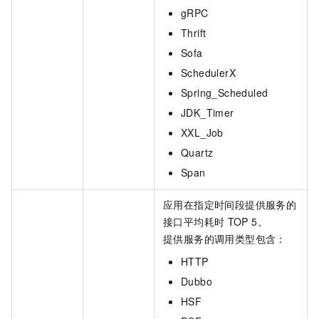
gRPC
Thrift
Sofa
SchedulerX
Spring_Scheduled
JDK_Timer
XXL_Job
Quartz
Span
应用在指定时间段提供服务的
接口平均耗时
TOP 5。
提供服务的调用类型包含：
HTTP
Dubbo
HSF