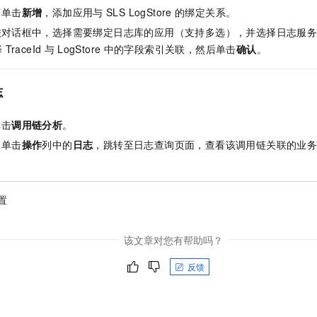
一个 AI 助手
即刻拥有 DeepSeek-R1 满血版
超强辅助，Bol
面单击
新增
，添加应用与
SLS LogStore
的绑定关系。
在企业官网、通讯软件中为客户提供 AI 客服
多种方案随心选，轻松解锁专属 DeepSeek
联
对话框中，选择需要绑定日志库的应用（支持多选），并选择日志服务的地域
择
TraceId
与
LogStore
中的字段索引关联，然后单击
确认
。
志
单击
调用链分析
。
中单击
操作
列中的
日志
，跳转至日志查询页面，查看该调用链关联的业
置
该文章对您有帮助吗？
反馈