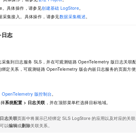
服务生态伙伴
视觉 Coding、空间感知、多模态思考等全面升级
1M上下文，专为长程任务能力而生
云工开物
企业应用
Night Plan 支持 Qwen 3.8-Max
AI 办公
NEW
tore。具体操作，请参见
创建基础
LogStore
。
Red Hat
30+ 款产品免费体验
夜间 5 折，Qwen/Meoo/TokenPlan 客户专享
AI智能应用
科研合作
据采集接入。具体操作，请参见
数据采集概述
。
ERP
堂（旗舰版）
SUSE
智能客服
AI 应用构建
大模型原生
CRM
2个月
自动承接线索
务日志
建站小程序
Qoder
大模型服务平台百炼-应用模版
OA 办公系统
HOT
NEW
面向真实软件
个人版上线、团队版降价；千问3.8-Max首发发尝鲜
丰富多元化的应用模版和解决方案
力提升
财税管理
模板建站
万有无界
大模型服务平台百炼-智能体
400电话
定制建站
志采集到日志服务
SLS，并在
可观测链路 OpenTelemetry 版
日志关联
的模型效果
灵活可视化地构建企业级 Agent
的绑定关系，
可观测链路 OpenTelemetry 版
会内嵌日志服务的页面方便
方案
广告营销
模板小程序
秒悟
人工智能平台 PAI
定制小程序
云端极速 AI 
新一代 AI 视频生成模型，深度适配广告营销等场景
AI Native 的算法工程平台，一站式完成建模、训练、推理服务部署
penTelemetry 版控制台
。
APP 开发
选择
系统配置
>
日志关联
，并在顶部菜单栏选择目标地域。
建站系统
日志关联
页面中将展示已经绑定
SLS LogStore
的应用以及对应的关联
AI 应用
10分钟微调：让0.6B模型媲美235B模型
多模态数据信
可以
编辑
或
删除
关联关系。
依托云原生高可用架构,实现Dify私有化部署
用1%尺寸在特定领域达到大模型90%以上效果