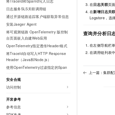
将TraceId和SpanId写入日志
10 分钟在聊天系统中增加
在
日志关联
页
专有云
日志服务SLS关联调用链
在
新增日志关
通过开源链路追踪客户端获取异常信息
Logstore，选
安装Jaeger Agent
将可观测链路 OpenTelemetry 版控制
查询并分析日
台页面嵌入自建Web应用
在左侧导航栏
OpenTelemetry指定透传Header格式
在调用链列表
将TraceId自动写入HTTP Response
Header（Java和Node.js）
使用OpenTelemetry过滤指定的Span
上一篇：
集群配
安全合规
访问控制
开发参考
参考信息
SDK参考