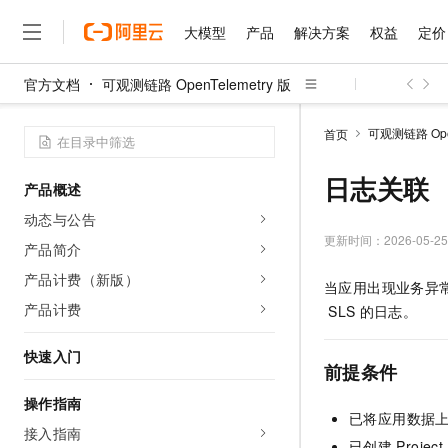
大模型
产品
解决方案
权益
定价
官方文档
可观测链路 OpenTelemetry 版
大模型
产品
解决方案
权益
定价
云市场
伙伴
服务
了解阿里云
精选产品
精选解决方案
普惠上云
产品定价
精选商城
成为销售伙伴
售前咨询
为什么选择阿里云
千问AI平台
可观测链路 Open
首页
了解云产品的定价详情
大模型服务平台百炼
千问办公，解锁你的工作
普惠上云 官方力荐
分销伙伴
在线服务
网站建设
什么是云计算
大
大模型服务与应用平台
企业级Agent产品，直接
云服务器38元/年起，超
日志关联
产品概述
咨询伙伴
多端小程序
技术领先
云上成本管理
售后服务
千问大模型
Agency Agents：拥
官方推荐返现计划
大模型
动态与公告
大模型
精选产品
精选解决方案
Salesforce 国际版订阅
稳定可靠
管理和优化成本
多元化、高性能、安全可靠
推荐新用户得奖励，单订单
更新时间：
2026-05-25
销售伙伴合作计划
产品简介
自助服务
友盟天域
安全合规
人工智能与机器学习
AI
文本生成
无影云电脑
HappyHorse 打造一
云工开物
产品计费（新版）
当应用出现业务异
无影生态合作计划
在线服务
观测云
分析师报告
随时随地安全接入的云上超
高校专属算力普惠，学生认
计算
互联网应用开发
产品计费
Qwen3.8-Max
SLS
的日志。
HOT
Salesforce On Alibaba C
工单服务
智能体时代全能旗舰模型
Tuya 物联网平台阿里云
研究报告与白皮书
云解析DNS
快速拥有专属 OpenClaw
Consulting Partner 合
大数据
容器
快速入门
免费试用
短信专区
前提条件
蓝凌 OA
Qwen3.7-Plus
AI 大模型销售与服务生
现代化应用
存储
天池大赛
能看、能想、能动手的多模
云原生大数据计算服务 Max
解决方案免费试用 新老
操作指南
电子合同
已将应用数据
面向分析的企业级SaaS模
最高领取价值200元试用
安全
网络与CDN
接入指南
AI 算法大赛
Qwen3-VL-Plus
畅捷通
已创建
Proj