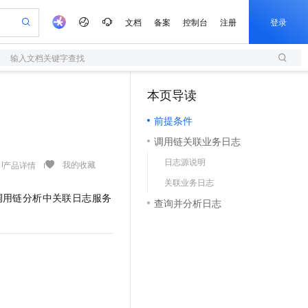
文档
备案
控制台
注册
登录
输入文档关键字查找
验
作计划
器
AI 活动
专业服务
服务伙伴合作计划
开发者社区
加入我们
服务平台百炼
阿里云 OPC 创新助力计划
本页导读
（1）
一站式生成采购清单，支持单品或批量购买
S
io：打造专属 AI 语音助手
S产品伙伴计划（繁花）
峰会
造的大模型服务与应用开发平台
轻量应用服务器
一句话生成原生可编辑精美 PPT 文稿
AI 生产力先锋
Al MaaS 服务伙伴赋能合作
域名
博文
Careers
至高可申请百万元
前提条件
性可伸缩的云计算服务
开启高性价比 AI 编程新体验
Qwen-Audio-3.0-Realtime 端到端实时语音角色扮演
输入一句话想法, 轻松生成专业的 PPT
先锋实践拓展 AI 生产力的边界
快速构建应用程序和网站，即刻迈出上云第一步
Token 补贴，五大权
计划
海大会
伙伴信用分合作计划
商标
问答
社会招聘
调用链关联业务日志
益加速 OPC 成功
S
eek-V4-Pro
数字证书管理服务（原SSL证书）
一键部署幻兽帕鲁游戏服务器
飞天发布时刻
HOT
划
备案
电子书
校园招聘
日志源说明
pSeek-V4-Pro
视频创作，一键激活电商全链路生产力
全托管，含MySQL、PostgreSQL、SQL Server、MariaDB多引擎
实现全站HTTPS，呈现可信的WEB访问
一键购买专属联机服务器，轻松开启游戏
所见，即是所愿
我的收藏
产品详情
更多支持
划
公司注册
镜像站
关联业务日志
视频生成
语音识别与合成
专属 QwenPaw
短信服务
漫剧工坊：一站式动画创作平台
AI 实训营
HOT
调用链分析中关联日志服务
合作伙伴培训与认证
查询并分析日志
划
上云迁移
的智能体编程平台
站生成，高效打造优质广告素材
从聊天伙伴进化为能主动干活的本地数字员工
快速生产连贯的高质量长漫剧
从基础到进阶，Agent 创客手把手教你
国内短信简单易用，安全可靠，秒级触达，全球覆盖200+国家和地区。
e-1.1-T2V
Qwen3-TTS-Flash
lScope
我要反馈
查询合作伙伴
畅细腻的高质量视频
离线语音合成大模型，多语言方言自适应，低延迟高稳定
n Alibaba Cloud ISV 合作
代维服务
olarDB
建企业门户网站
大数据开发治理平台 DataWorks
10 分钟搭建微信、支付宝小程序
创新加速
ope
登录合作伙伴管理后台
我要建议
站，无忧落地极速上线
以可视化方式快速构建移动和 PC 门户网站
100%兼容MySQL、PostgreSQL，兼容Oracle，支持集中和分布式
高效部署网站，快速应用到小程序
Data Agent 驱动的一站式 Data+AI 开发治理平台
e-1.1-I2V
Cosyvoice-V3-Flash
安全
畅自然，细节丰富
高表现力语音合成大模型，语音克隆听感自然
我要投诉
上云场景组合购
伴
边界网络安全防护产品
漫剧创作，剧本、分镜、视频高效生成
覆盖90%+业务场景，专享组合折扣价
2V
VPN
Fun-ASR