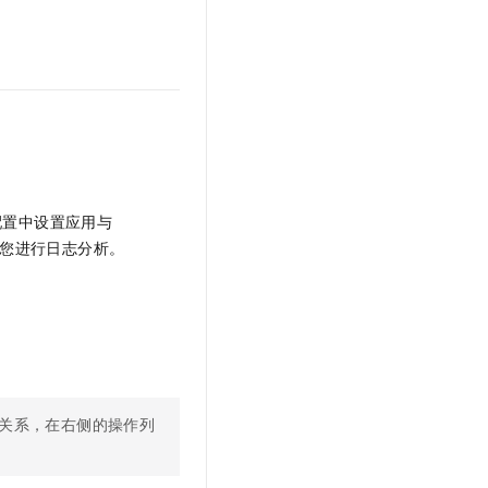
文戏情感细腻自然，动作戏激烈拳拳到肉，实现更强表演能力
支持中英文自由切换，具备更强的噪声鲁棒性
云聚AI 严选权益
SSL 证书
，一键激活高效办公新体验
精选AI产品，从模型到应用全链提效
堡垒机
AI 用量加速计划
应用
防火墙
、识别商机，让客服更高效、服务更出色。
新老同享，达量后返
千问办公
主机安全
NEW
的智能体编程平台
一站式AI生产力平台
AI 应用及服务市场
伶鹊
配置中设置应用与
企业级人与Agent协作平台，接入和调度多个数字员工
智能客服平台，对话机器人、对话分析、智能外呼
您进行日志分析。
AI 应用
大模型服务平台百炼 - 全妙
大模型
应用创作平台
多模态内容创作工具，已接入 DeepSeek
自然语言处理
数据标注
机器学习
关系，在右侧的操作列
息提取
与 AI 智能体进行实时音视频通话
从文本、图片、视频中提取结构化的属性信息
构建支持视频理解的 AI 音视频实时通话应用