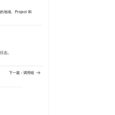
t.diy 一步搞定创意建站
构建大模型应用的安全防护体系
通过自然语言交互简化开发流程,全栈开发支持
通过阿里云安全产品对 AI 应用进行安全防护
、Project
和
务日志。
下一篇：
调用链