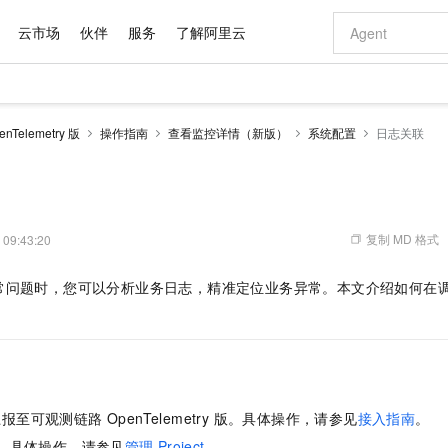
云市场
伙伴
服务
了解阿里云
AI 特惠
数据与 API
成为产品伙伴
企业增值服务
最佳实践
价格计算器
AI 场景体
基础软件
产品伙伴合
阿里云认证
市场活动
配置报价
大模型
Telemetry 版
操作指南
查看监控详情（新版）
系统配置
日志关联
自助选配和估算价格
新方式
域名与网站
睿译宝，AI翻译排版一步到位
智启 AI 普惠权益
产品生态集成认证中心
企业支持计划
云上春晚
千问官方 MaaS 平台，为开发者和 Agent 而生，新用户赠送 1 亿 + tokens 额度
云服务器 EC
Qwen Aud
AI Coding
阿里云Maa
2026 阿里云
为企业打
数据集
Windows
大模型认证
模型
NEW
NEW
交付可用成果
值低价云产品抢先购
提供智能易用的域名与建站服务
上传文档即自动完成翻译和格式还原
至高享 1亿+免费 tokens，加速 Al 应用落地
安全可靠、弹
智能编程，一键
产品生态伙伴
专家技术服务
云上奥运之旅
弹性计算合作
阿里云中企出
手机三要素
宝塔 Linux
全部认证
价格优势
有专属领域专家
对象存储 OSS
GLM-5.2：长任务时代开源旗舰模型
阿里云 OPC 创新助力计划
云数据库 RD
即刻拥有 DeepS
AI 电商营销
产品生态伙伴工作台
企业增值服务台
云栖战略参考
云存储合作计
云栖大会
身份实名认证
CentOS
训练营
推动算力普惠，释放技术红利
的大模型服务
最高返9万
多领域专家智能体,一键组建 AI 虚拟交付团队
至高百万元 Token 补贴，加速一人公司成长
稳定、安全、高性价比、高性能的云存储服务
真正可用的 1M 上下文,一次完成代码全链路开发
轻松解锁专属 Dee
从图文生成到
复制 MD 格式
 09:43:20
云上的中国
数据库合作计
活动全景
短信
Docker
图片和
站式影视创作平台
人工智能平台 PAI
Hermes Agent，打造自进化智能体
Token Plan 模型订阅计划
Qoder
5 分钟轻松部署
AI 广告创作
企业成长
大模型
NEW
信息公告
常问题时，您可以分析业务日志，精准定位业务异常。本文介绍如何在
看见新力量
云网络合作计
OCR 文字识别
JAVA
级电脑
证享300元代金券
可视化编排打通从文字构思到成片全链路闭环
一站式AI开发、训练和推理服务
自主进化，持久记忆，越用越聪明
Qwen3.8-Max 首发尝鲜，限时加量 10 倍，夜间低至2折
面向真实软件
图文、视频一
Kimi-K3
HappyHors
NEW
魔搭 Mode
loud
服务实践
官网公告
Kimi 最新旗舰模型，长程编程与推理利器
让文字生成流
金融模力时刻
Salesforce O
版
发票查验
全能环境
Qoder CN
Claude Code + GStack 打造工程团队
千问办公，限时限量积分加倍
云原生数据库 P
低代码高效构
AI 建站
NEW
作计划
计划
创新中心
魔搭 ModelSc
健康状态
让AI从“聊天伙伴”进化为能干活的“数字员工”
覆盖公网/内网、递归/权威、移动APP等全场景解析服务
安装技能 GStack，拥有专属 AI 工程团队
你的AI工作搭子，覆盖日常办公高频场景
基于千问大模型等，支持代码智能生成、研发智能问答
0 代码专业建
客户案例
天气预报查询
操作系统
Deepseek-v4-pro
HappyHors
态合作计划
态智能体模型
旗舰 MoE 大模型，百万上下文与顶尖推理能力
图生视频，流
Compute
同享
容器服务 Kubernetes 版 ACK
万小智 AI 建站低至 15元/月
云防火墙
AI 短剧/漫剧
快递物流查询
WordPress
成为服务伙
高校合作
上报至
可观测链路 OpenTelemetry 版
。具体操作，请参见
接入指南
。
式云数据仓库
点，立即开启云上创新
提供一站式管理容器应用的 K8s 服务
送.CN域名，送备案服务码
云原生的云上
AI助力短剧
GLM-5.2
Wan2.7-T
Ubuntu
ect。具体操作，请参见
管理
Project
。