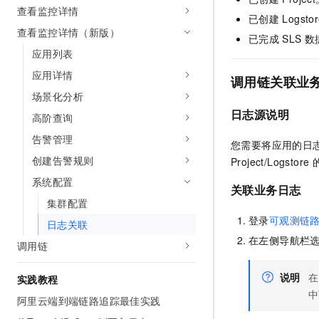
查看监控详情
AI 产品 免费试用
网络
安全
云开发大赛
已创建
Logs
Tableau 订阅
1亿+ 大模型 tokens 和 
查看监控详情（新版）
已完成
SLS
数
可观测
入门学习赛
中间件
AI空中课堂在线直播课
应用列表
140+云产品 免费试用
大模型服务
上云与迁云
产品新客免费试用，最长1
数据库
应用详情
调用链关联业
生态解决方案
千问AI平台-Token Plan
场景化分析
企业出海
大模型ACA认证体验
大数据计算
日志源说明
助力企业全员 AI 认知与能
高阶查询
行业生态解决方案
政企业务
媒体服务
千问AI平台-模型体验
告警管理
开发者生态解决方案
您需要将应用的日
在线体验全尺寸、多种模态
创建告警规则
企业服务与云通信
Project/Logstore
AI 开发和 AI 应用解决
Happy 系列大模型
系统配置
关联业务日志
域名与网站
集群配置
终端用户计算
登录
可观测链路 O
日志关联
在左侧导航栏
调用链
Serverless
大模型解决方案
开发工具
说明
在
实践教程
快速部署 Dify，高效搭建 
中
阿里云端到端链路追踪最佳实践
迁移与运维管理