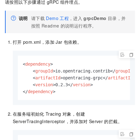
请按照以下步骤通过
gRPC
组件埋点。
说明
请下载
Demo
工程
，进入
grpcDemo
目录，并
按照
Readme
的说明运行程序。
打开
pom.xml
，添加
Jar
包依赖。
<
dependency
>
<
groupId
>
io.opentracing.contrib
</
groupId
>
<
artifactId
>
opentracing-grpc
</
artifactId
>
<
version
>
0.2.3
</
version
>
</
dependency
>
在服务端初始化
Tracing
对象，创建
ServerTracingInterceptor，并添加对
Server
的拦截。