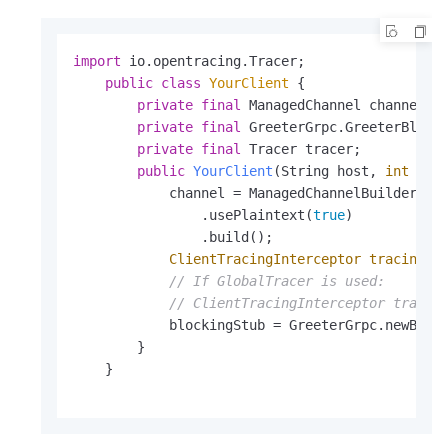
import
 io.opentracing.Tracer;

public
class
YourClient
 {

private
final
 ManagedChannel channel;

private
final
 GreeterGrpc.GreeterBlocki
private
final
 Tracer tracer;

public
YourClient
(String host, 
int
 por
            channel = ManagedChannelBuilder.for
                .usePlaintext(
true
)

                .build();

ClientTracingInterceptor
tracingIn
// If GlobalTracer is used: 
// ClientTracingInterceptor tracin
            blockingStub = GreeterGrpc.newBlock
        }

    }
