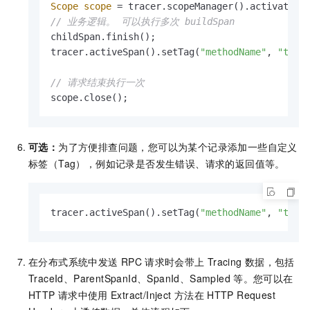
Scope
scope
=
 tracer.scopeManager().activate(c
// 业务逻辑。 可以执行多次 buildSpan
childSpan.finish();

tracer.activeSpan().setTag(
"methodName"
, 
"test
// 请求结束执行一次
scope.close();
可选：
为了方便排查问题，您可以为某个记录添加一些自定义
标签（Tag），例如记录是否发生错误、请求的返回值等。
tracer.activeSpan().setTag(
"methodName"
, 
"test
在分布式系统中发送
RPC
请求时会带上
Tracing
数据，包括
TraceId、ParentSpanId、SpanId、Sampled
等。您可以在
HTTP
请求中使用
Extract/Inject
方法在
HTTP Request