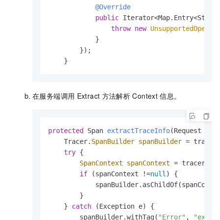
@Override
public
 Iterator<Map.Entry<String
throw
new
UnsupportedOperat
            }

        });

    }
在服务端调用
Extract
方法解析
Context
信息。
protected
 Span 
extractTraceInfo
(Request req
    Tracer.
SpanBuilder
spanBuilder
=
 tracer
try
 {

SpanContext
spanContext
=
 tracer.ex
if
 (spanContext !=
null
) {

            spanBuilder.asChildOf(spanContex
        }

    } 
catch
 (Exception e) {

        spanBuilder.withTag(
"Error"
, 
"extra