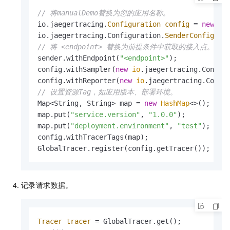
// 将manualDemo替换为您的应用名称。
io.jaegertracing.
Configuration
config
=
new
io
io.jaegertracing.Configuration.
SenderConfigura
// 将 <endpoint> 替换为前提条件中获取的接入点。
sender.withEndpoint(
"<endpoint>"
);

config.withSampler(
new
io
.jaegertracing.Config
config.withReporter(
new
io
.jaegertracing.Confi
// 设置资源Tag，如应用版本、部署环境。
Map<String, String> map = 
new
HashMap
<>();

map.put(
"service.version"
, 
"1.0.0"
);

map.put(
"deployment.environment"
, 
"test"
);

config.withTracerTags(map);

GlobalTracer.register(config.getTracer());
记录请求数据。
Tracer
tracer
=