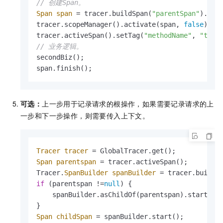
// 创建Span。
Span
span
=
 tracer.buildSpan(
"parentSpan"
).wit
tracer.scopeManager().activate(span, 
false
);

tracer.activeSpan().setTag(
"methodName"
, 
"test
// 业务逻辑。
secondBiz();

span.finish();
可选：
上一步用于记录请求的根操作，如果需要记录请求的上
一步和下一步操作，则需要传入上下文。
Tracer
tracer
=
Span
parentspan
=
 tracer.activeSpan();

Tracer.
SpanBuilder
spanBuilder
=
 tracer.buildS
if
 (parentspan !=
null
) {

    spanBuilder.asChildOf(parentspan).start();

Span
childSpan
=