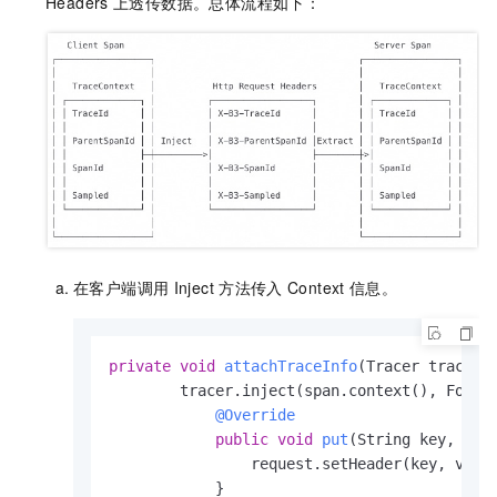
Headers
上透传数据。总体流程如下：
在客户端调用
Inject
方法传入
Context
信息。
private
void
attachTraceInfo
(Tracer tracer,
        tracer.inject(span.context(), Forma
@Override
public
void
put
(String key, Str
                request.setHeader(key, value
            }
