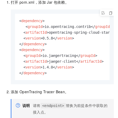
打开
pom.xml
，添加
Jar
包依赖。
<
dependency
>
<
groupId
>
io.opentracing.contrib
</
groupId
>
<
artifactId
>
opentracing-spring-cloud-starter
<
version
>
0.5.8
</
version
>
</
dependency
>
<
dependency
>
<
groupId
>
io.jaegertracing
</
groupId
>
<
artifactId
>
jaeger-client
</
artifactId
>
<
version
>
1.4.0
</
version
>
</
dependency
>
添加
OpenTracing Tracer Bean。
说明
请将
替换为前提条件中获取的
<endpoint>
接入点。