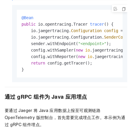
@Bean
public
 io.opentracing.Tracer 
tracer
()
 {

    io.jaegertracing.
Configuration
config
=
ne
    io.jaegertracing.Configuration.
SenderConfi
    sender.withEndpoint(
"<endpoint>"
);

    config.withSampler(
new
io
.jaegertracing.Co
    config.withReporter(
new
io
.jaegertracing.C
return
 config.getTracer();

}
通过
gRPC
组件为
Java
应用埋点
要通过
Jaeger
将
Java
应用数据上报至
可观测链路
OpenTelemetry 版
控制台，首先需要完成埋点工作。本示例为通
过
gRPC
组件埋点。