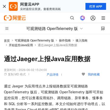
打开 APP
可观测链路 OpenTelemetry 版
可观测链路 OpenTelemetry 版
操作指南
接入指南
首页
开始监控Java应用
通过Jaeger上报Java应用数据
通过Jaeger上报Java应用数据
更新时间：
2026-06-02 15:24:00
复制 MD 格式
我的收藏
产品详情
通过
Jaeger
为应用埋点并上报链路数据至
可观测链路
OpenTelemetry 版
后，
可观测链路 OpenTelemetry 版
即可开始
监控应用，您可以查看应用拓扑、调用链路、异常事务、慢事务
和
SQL
分析等一系列监控数据。本文介绍如何进行手动埋点，以
及使用
Spring Cloud
组件和
gRPC
组件进行自动埋点。