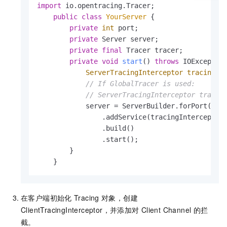
import
 io.opentracing.Tracer;

public
class
YourServer
 {

private
int
 port;

private
 Server server;

private
final
 Tracer tracer;

private
void
start
()
throws
 IOException
ServerTracingInterceptor
tracingIn
// If GlobalTracer is used: 
// ServerTracingInterceptor tracin
            server = ServerBuilder.forPort(port
                .addService(tracingInterceptor.
                .build()

                .start();

        }

    }
在客户端初始化
Tracing
对象，创建
ClientTracingInterceptor，并添加对
Client Channel
的拦
截。