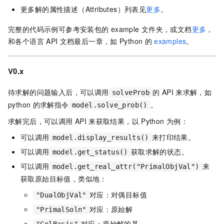
更多解的属性描述（Attributes）列表见
更多
。
完整的代码示例可参考安装包的
example
文件夹，或文档
更多
，
和各个语言
API
文档最后一章，如
Python
的
examples
。
V0.x
待求解的问题输入后，可以调用
的
API
来求解，如
solveProb
python
的求解指令
。
model.solve_prob()
求解完后，可以调用
API
来获取结果，以
Python
为例：
可以调用
来打印结果。
model.display_results()
可以调用
获取求解的状态。
model.get_status()
可以调用
来
model.get_real_attr("PrimalObjVal")
获取原始目标值，类似地：
对应：对偶目标值
"DualObjVal"
对应：原始解
"PrimalSoln"
对应：原始解的基
"ColBasis"