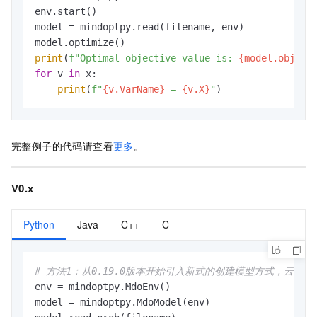
env.start()

model = mindoptpy.read(filename, env)

print
(
f"Optimal objective value is: 
{model.objval
for
 v 
in
 x:

print
(
f"
{v.VarName}
 = 
{v.X}
"
)
完整例子的代码请查看
更多
。
V0.x
Python
Java
C++
C
# 方法1：从0.19.0版本开始引入新式的创建模型方式，云鉴
env = mindoptpy.MdoEnv()

model = mindoptpy.MdoModel(env)
