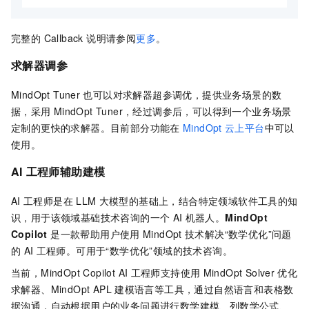
完整的 Callback 说明请参阅
更多
。
求解器调参
MindOpt Tuner
也可以对求解器超参调优，提供业务场景的数
据，采用
MindOpt Tuner，经过调参后，可以得到一个业务场景
定制的更快的求解器。目前部分功能在
MindOpt
云上平台
中可以
使用。
AI
工程师辅助建模
AI
工程师是在
LLM
大模型的基础上，结合特定领域软件工具的知
识，用于该领域基础技术咨询的一个
AI
机器人。
MindOpt
Copilot
是一款帮助用户使用
MindOpt
技术解决“数学优化”问题
的
AI
工程师。可用于“数学优化”领域的技术咨询。
当前，MindOpt Copilot AI
工程师支持使用
MindOpt Solver
优化
求解器、MindOpt APL
建模语言等工具，通过自然语言和表格数
据沟通，自动根据用户的业务问题进行数学建模、列数学公式、