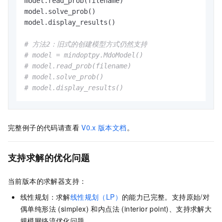
model.read_prob(filename)

model.solve_prob()

model.display_results()

# 方法2：旧式的创建模型方式仍然支持
# model = mindoptpy.MdoModel()
# model.read_prob(filename)
# model.solve_prob()
# model.display_results()
完整例子的代码请查看
V0.x
版本文档
。
支持求解的优化问题
当前版本的求解器支持：
线性规划：求解
线性规划（LP）
的能力已完整。支持原始/对
偶单纯形法 (simplex) 和内点法 (interior point)、支持求解大
规模网络流优化问题。