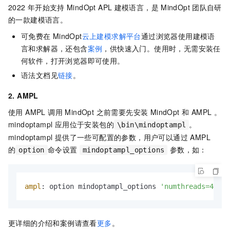
2022
年开始支持
MindOpt APL
建模语言，是
MindOpt
团队自研
的一款建模语言。
可免费在
MindOpt
云上建模求解平台
通过浏览器使用建模语
言和求解器，还包含
案例
，供快速入门。使用时，无需安装任
何软件，打开浏览器即可使用。
语法文档见
链接
。
2. AMPL
使用 AMPL 调用 MindOpt 之前需要先安装 MindOpt 和 AMPL 。
mindoptampl 应用位于安装包的
。
\bin\mindoptampl
mindoptampl 提供了一些可配置的参数，用户可以通过 AMPL
的
命令设置
参数，如：
option
mindoptampl_options
ampl
: option mindoptampl_options 
'numthreads=4 max
更详细的介绍和案例请查看
更多
。