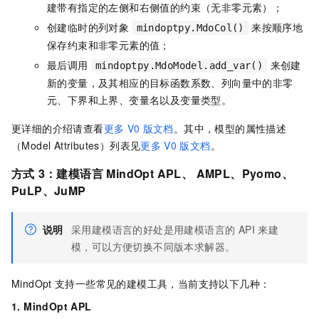
建带有指定的左侧和右侧值的约束（无非零元素）；
创建临时的列对象
来按顺序地
mindoptpy.MdoCol()
保存约束和非零元素的值；
最后调用
来创建
mindoptpy.MdoModel.add_var()
新的变量，及其相应的目标函数系数、列向量中的非零
元、下界和上界、变量名以及变量类型。
更详细的介绍请查看
更多
V0
版文档
。其中，模型的属性描述
（Model Attributes）列表见
更多
V0
版文档
。
方式
3：建模语言 MindOpt APL、 AMPL、Pyomo、
PuLP、JuMP
说明
采用建模语言的好处是用建模语言的 API 来建
模，可以方便切换不同版本求解器。
MindOpt
支持一些常见的建模工具，当前支持以下几种：
1. MindOpt APL