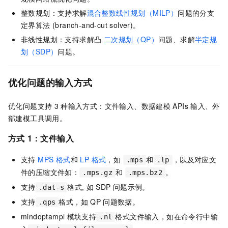
整数规划：支持求解
混合整数线性规划（MILP）
问题的分支
定界算法 (branch-and-cut solver)。
非线性规划：支持求解凸
二次规划（QP）
问题、求解
半定规
划（SDP）
问题。
优化问题的输入方式
优化问题支持
3
种输入方式：文件输入、数据建模
APIs
输入、外
部建模工具调用。
方式
1：文件输入
支持
MPS 格式
和
LP 格式
，如
和
，以及对应文
.mps
.lp
件的压缩文件如：
和
。
.mps.gz
.mps.bz2
支持
格式, 如
SDP
问题示例。
.dat-s
支持
格式，如
QP
问题数据。
.qps
mindoptampl
模块支持
格式文件输入，如在命令行中输
.nl