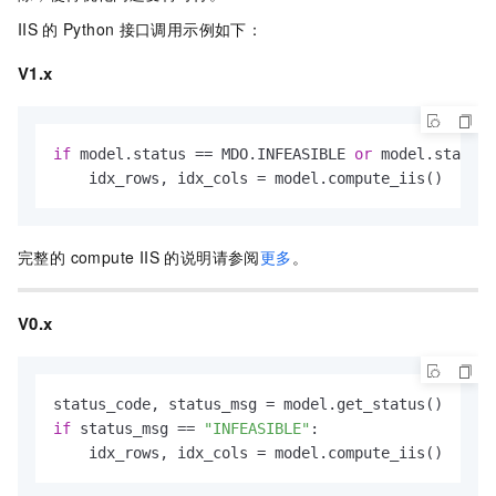
IIS
的
Python
接口调用示例如下：
V1.x
if
 model.status == MDO.INFEASIBLE 
or
 model.status 
    idx_rows, idx_cols = model.compute_iis()
完整的 compute IIS 的说明请参阅
更多
。
V0.x
if
 status_msg == 
"INFEASIBLE"
:

    idx_rows, idx_cols = model.compute_iis()