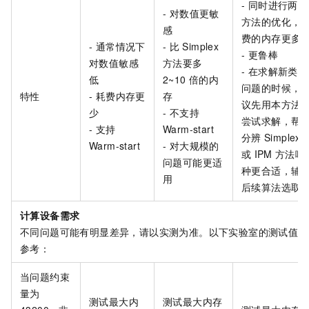
- 同时进行两个
- 对数值更敏
方法的优化，
感
费的内存更多
- 通常情况下
- 比
Simplex
- 更鲁棒
对数值敏感
方法要多
- 在求解新类别
低
2~10
倍的内
问题的时候，
特性
- 耗费内存更
存
议先用本方法
少
- 不支持
尝试求解，帮
- 支持
Warm-start
分辨
Simplex
Warm-start
- 对大规模的
或
IPM
方法哪
问题可能更适
种更合适，辅
用
后续算法选取
计算设备需求
不同问题可能有明显差异，请以实测为准。以下实验室的测试值供
参考：
当问题约束
量为
测试最大内
测试最大内存