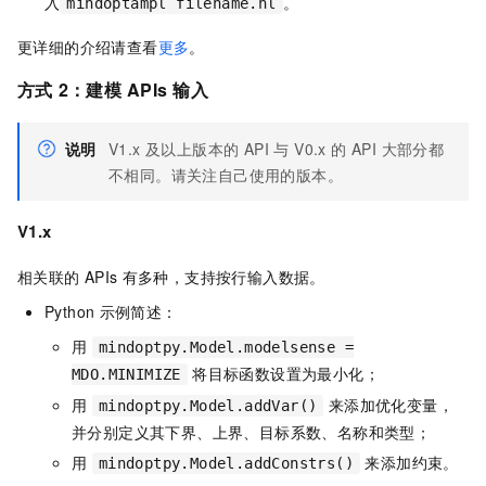
入
。
mindoptampl filename.nl
更详细的介绍请查看
更多
。
方式
2：建模
APIs
输入
说明
V1.x 及以上版本的 API 与 V0.x 的 API 大部分都
不相同。请关注自己使用的版本。
V1.x
相关联的
APIs
有多种，支持按行输入数据。
Python
示例简述：
用
mindoptpy.Model.modelsense =
将目标函数设置为最小化；
MDO.MINIMIZE
用
来添加优化变量，
mindoptpy.Model.addVar()
并分别定义其下界、上界、目标系数、名称和类型；
用
来添加约束。
mindoptpy.Model.addConstrs()