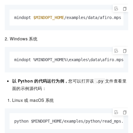
mindopt 
$MINDOPT_HOME
/examples/data/afiro.mps
2. Windows
系统
mindopt %MINDOPT_HOME%\examples\data\afiro.mps Max
以
Python
的代码运行为例，
您可以打开该
文件查看里
.py
面的示例源代码：
Linux
或
macOS
系统
python $MINDOPT_HOME/examples/python/read_mps.
py
 -