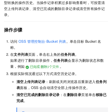
型转换的操作历史。当操作记录积累过多影响查看时，可按需清
空上传列表记录、清空已完成的删除目录记录或清空所有操作记
录。
操作步骤
访问
OSS 管理控制台-Bucket 列表
。单击目标
Bucket
名
称。
在
文件列表
页面，单击右上角的
任务列表
。
如果进行了删除目录操作，
任务列表
会显示为删除状态和数
量，例如
。
根据实际情况通过以下方式清空历史记录。
清空上传列表记录
：刷新或关闭浏览器后重新进入
任务列
表
面板，OSS
会自动清空全部上传操作历史。
清空已完成的删除目录记录
：在
删除目录
页签单击
移除已
完成
。