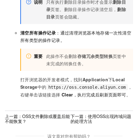
说明
只有执行删除目录操作时才会显示
删除目
录
页签。删除目录操作记录清空后，
删除
目录
页签会隐藏。
清空所有操作记录
：通过清理浏览器本地存储一次性清空
所有类型的操作记录。
重要
此操作不会删除
存储冗余类型转换
页签中
未完成的转换任务。
打开浏览器的开发者模式，找到
Application
下
Local
Storage
中的
，
https://oss.console.aliyun.com
右键单击该链接选择
Clear
，执行完成后刷新页面即可
。
上一篇：
OSS文件删除或覆盖后能
下一篇：
使用OSS出现跨域问题
不能恢复？
的处理方法
该文章对您有帮助吗？