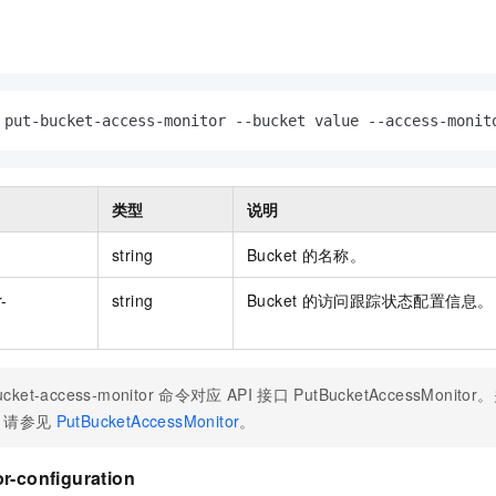
服务生态伙伴
视觉 Coding、空间感知、多模态思考等全面升级
1M上下文，专为长程任务能力而生
云工开物
企业应用
Night Plan 支持 Qwen 3.8-Max
AI 办公
NEW
Red Hat
30+ 款产品免费体验
夜间 5 折，Qwen/Meoo/TokenPlan 客户专享
AI智能应用
科研合作
ERP
堂（旗舰版）
SUSE
智能客服
AI 应用构建
大模型原生
CRM
2个月
自动承接线索
 put-bucket-access-monitor --bucket value --access-monit
建站小程序
Qoder
大模型服务平台百炼-应用模版
OA 办公系统
HOT
NEW
面向真实软件
个人版上线、团队版降价；千问3.8-Max首发发尝鲜
丰富多元化的应用模版和解决方案
力提升
财税管理
模板建站
类型
说明
万有无界
大模型服务平台百炼-智能体
400电话
定制建站
的模型效果
灵活可视化地构建企业级 Agent
string
Bucket
的名称。
方案
广告营销
模板小程序
秒悟
人工智能平台 PAI
-
string
Bucket
的访问跟踪状态配置信息。
定制小程序
云端极速 AI 
新一代 AI 视频生成模型，深度适配广告营销等场景
AI Native 的算法工程平台，一站式完成建模、训练、推理服务部署
APP 开发
建站系统
ucket-access-monitor
命令对应
API
接口
PutBucketAccessMonito
，请参见
PutBucketAccessMonitor
。
AI 应用
10分钟微调：让0.6B模型媲美235B模型
多模态数据信
依托云原生高可用架构,实现Dify私有化部署
用1%尺寸在特定领域达到大模型90%以上效果
r-configuration