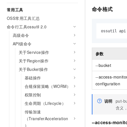
AI 产品 免费试用
网络
安全
云开发大赛
命令格式
Tableau 订阅
常用工具
1亿+ 大模型 tokens 和 
可观测
入门学习赛
中间件
OSS常用工具汇总
AI空中课堂在线直播课
140+云产品 免费试用
大模型服务
命令行工具ossutil 2.0
上云与迁云
产品新客免费试用，最长1
数据库
ossutil api
生态解决方案
高级命令
千问AI平台-Token Plan
企业出海
大模型ACA认证体验
大数据计算
API级命令
助力企业全员 AI 认知与能
行业生态解决方案
政企业务
关于Service操作
媒体服务
参数
千问AI平台-模型体验
开发者生态解决方案
关于Region操作
在线体验全尺寸、多种模态
企业服务与云通信
--bucket
AI 开发和 AI 应用解决
关于Bucket操作
Happy 系列大模型
域名与网站
--access-monitor
基础操作
configuration
合规保留策略（WORM）
终端用户计算
权限控制
Serverless
大模型解决方案
说明
put-b
生命周期（Lifecycle）
含义
开发工具
传输加速
快速部署 Dify，高效搭建 
（TransferAcceleration
迁移与运维管理
--access-monito
）