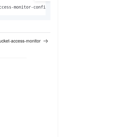
ccess-monitor-configuration 
"{\"Status\":\"Enabled\"}"
ucket-access-monitor