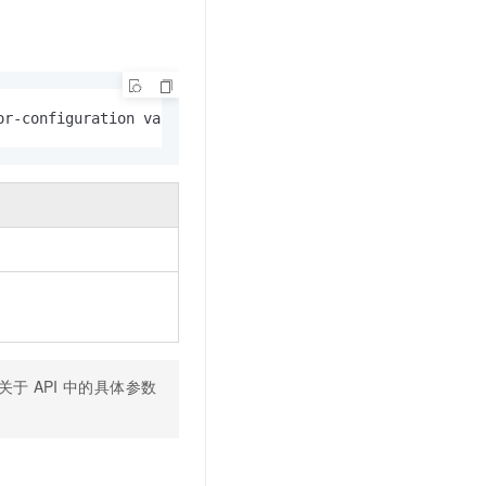
文戏情感细腻自然，动作戏激烈拳拳到肉，实现更强表演能力
支持中英文自由切换，具备更强的噪声鲁棒性
云聚AI 严选权益
SSL 证书
，一键激活高效办公新体验
精选AI产品，从模型到应用全链提效
堡垒机
AI 用量加速计划
应用
防火墙
、识别商机，让客服更高效、服务更出色。
新老同享，达量后返
or-configuration value [flags]
千问办公
主机安全
NEW
的智能体编程平台
一站式AI生产力平台
AI 应用及服务市场
伶鹊
企业级人与Agent协作平台，接入和调度多个数字员工
智能客服平台，对话机器人、对话分析、智能外呼
AI 应用
大模型服务平台百炼 - 全妙
大模型
应用创作平台
多模态内容创作工具，已接入 DeepSeek
自然语言处理
数据标注
r。关于
API
中的具体参数
机器学习
息提取
与 AI 智能体进行实时音视频通话
从文本、图片、视频中提取结构化的属性信息
构建支持视频理解的 AI 音视频实时通话应用