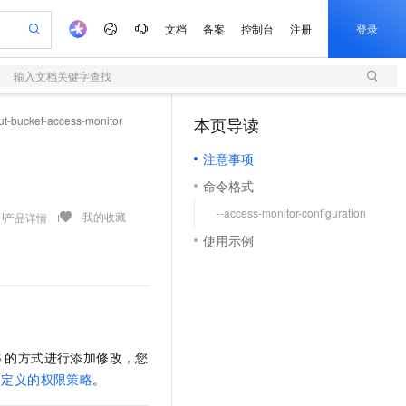
文档
备案
控制台
注册
登录
输入文档关键字查找
验
作计划
器
AI 活动
专业服务
服务伙伴合作计划
开发者社区
加入我们
服务平台百炼
阿里云 OPC 创新助力计划
ut-bucket-access-monitor
本页导读
（1）
一站式生成采购清单，支持单品或批量购买
S
io：打造专属 AI 语音助手
S产品伙伴计划（繁花）
峰会
造的大模型服务与应用开发平台
轻量应用服务器
一句话生成原生可编辑精美 PPT 文稿
AI 生产力先锋
Al MaaS 服务伙伴赋能合作
域名
博文
Careers
至高可申请百万元
注意事项
性可伸缩的云计算服务
开启高性价比 AI 编程新体验
Qwen-Audio-3.0-Realtime 端到端实时语音角色扮演
输入一句话想法, 轻松生成专业的 PPT
先锋实践拓展 AI 生产力的边界
快速构建应用程序和网站，即刻迈出上云第一步
Token 补贴，五大权
计划
海大会
伙伴信用分合作计划
商标
问答
社会招聘
命令格式
益加速 OPC 成功
S
eek-V4-Pro
数字证书管理服务（原SSL证书）
一键部署幻兽帕鲁游戏服务器
飞天发布时刻
HOT
划
备案
电子书
校园招聘
--access-monitor-configuration
pSeek-V4-Pro
视频创作，一键激活电商全链路生产力
全托管，含MySQL、PostgreSQL、SQL Server、MariaDB多引擎
实现全站HTTPS，呈现可信的WEB访问
一键购买专属联机服务器，轻松开启游戏
所见，即是所愿
我的收藏
产品详情
更多支持
划
公司注册
镜像站
使用示例
视频生成
语音识别与合成
专属 QwenPaw
短信服务
漫剧工坊：一站式动画创作平台
AI 实训营
HOT
合作伙伴培训与认证
划
上云迁移
的智能体编程平台
站生成，高效打造优质广告素材
从聊天伙伴进化为能主动干活的本地数字员工
快速生产连贯的高质量长漫剧
从基础到进阶，Agent 创客手把手教你
国内短信简单易用，安全可靠，秒级触达，全球覆盖200+国家和地区。
e-1.1-T2V
Qwen3-TTS-Flash
lScope
我要反馈
查询合作伙伴
畅细腻的高质量视频
离线语音合成大模型，多语言方言自适应，低延迟高稳定
n Alibaba Cloud ISV 合作
代维服务
olarDB
建企业门户网站
大数据开发治理平台 DataWorks
10 分钟搭建微信、支付宝小程序
创新加速
ope
登录合作伙伴管理后台
我要建议
站，无忧落地极速上线
以可视化方式快速构建移动和 PC 门户网站
100%兼容MySQL、PostgreSQL，兼容Oracle，支持集中和分布式
高效部署网站，快速应用到小程序
Data Agent 驱动的一站式 Data+AI 开发治理平台
e-1.1-I2V
Cosyvoice-V3-Flash
安全
S
的方式进行添加修改，您
畅自然，细节丰富
高表现力语音合成大模型，语音克隆听感自然
我要投诉
上云场景组合购
伴
自定义的权限策略
。
边界网络安全防护产品
漫剧创作，剧本、分镜、视频高效生成
覆盖90%+业务场景，专享组合折扣价
2V
VPN
Fun-ASR