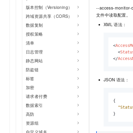
10 分钟在聊天系统中增加
专有云
版本控制（Versioning）
--access-monitor-c
文件中读取配置。
跨域资源共享（CORS）
XML
语法：
数据复制
授权策略
清单
<
AccessM
日志管理
<
Statu
</
Access
静态网站
防盗链
标签
JSON
语法：
加密
请求者付费
{
数据索引
"Statu
高防
}
资源组
自定义域名