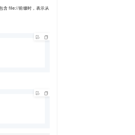
t.diy 一步搞定创意建站
构建大模型应用的安全防护体系
包含
file://前缀时，表示从
通过自然语言交互简化开发流程,全栈开发支持
通过阿里云安全产品对 AI 应用进行安全防护