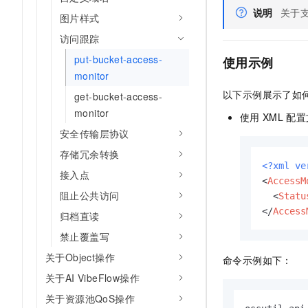
说明
关于
图片样式
访问跟踪
put-bucket-access-
使用示例
monitor
以下示例展示了如
get-bucket-access-
monitor
使用
XML
配置文
安全传输层协议
存储冗余转换
<?xml ve
接入点
<
AccessM
阻止公共访问
<
Statu
</
Access
归档直读
禁止覆盖写
关于Object操作
命令示例如下：
关于AI VibeFlow操作
关于资源池QoS操作