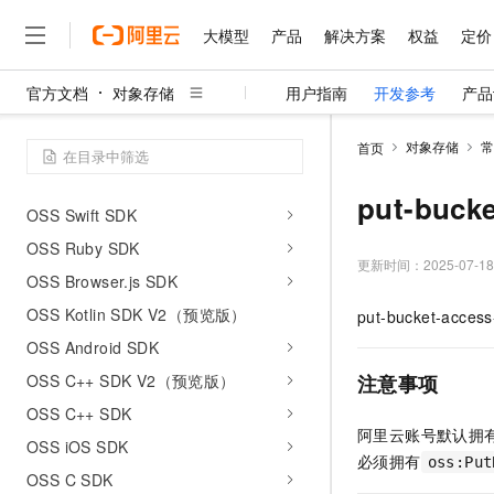
OSS PHP SDK V2
大模型
产品
解决方案
权益
定价
OSS PHP SDK V1
OSS C# SDK V2
官方文档
对象存储
用户指南
开发参考
产品
OSS C# SDK V1
大模型
产品
解决方案
权益
定价
云市场
伙伴
服务
了解阿里云
精选产品
精选解决方案
普惠上云
产品定价
精选商城
成为销售伙伴
售前咨询
为什么选择阿里云
千问AI平台
对象存储
常
首页
OSS Node.js SDK
了解云产品的定价详情
大模型服务平台百炼
千问办公，解锁你的工作
普惠上云 官方力荐
分销伙伴
在线服务
网站建设
什么是云计算
大
OSS Harmony SDK（预览版）
大模型服务与应用平台
企业级Agent产品，直接
云服务器38元/年起，超
put-bucke
咨询伙伴
多端小程序
技术领先
OSS Swift SDK
云上成本管理
售后服务
千问大模型
Agency Agents：拥
官方推荐返现计划
大模型
大模型
OSS Ruby SDK
精选产品
精选解决方案
Salesforce 国际版订阅
稳定可靠
管理和优化成本
多元化、高性能、安全可靠
推荐新用户得奖励，单订单
更新时间：
2025-07-18
销售伙伴合作计划
自助服务
OSS Browser.js SDK
友盟天域
安全合规
人工智能与机器学习
AI
文本生成
无影云电脑
HappyHorse 打造一
云工开物
OSS Kotlin SDK V2（预览版）
put-bucket-access
无影生态合作计划
在线服务
观测云
分析师报告
随时随地安全接入的云上超
高校专属算力普惠，学生认
计算
互联网应用开发
Qwen3.8-Max
HOT
OSS Android SDK
Salesforce On Alibaba C
工单服务
智能体时代全能旗舰模型
Tuya 物联网平台阿里云
研究报告与白皮书
云解析DNS
快速拥有专属 OpenClaw
Consulting Partner 合
OSS C++ SDK V2（预览版）
注意事项
大数据
容器
免费试用
短信专区
蓝凌 OA
Qwen3.7-Plus
OSS C++ SDK
AI 大模型销售与服务生
现代化应用
存储
天池大赛
阿里云账号默认拥
能看、能想、能动手的多模
云原生大数据计算服务 Max
解决方案免费试用 新老
OSS iOS SDK
电子合同
必须拥有
oss:Put
面向分析的企业级SaaS模
最高领取价值200元试用
安全
网络与CDN
AI 算法大赛
Qwen3-VL-Plus
OSS C SDK
畅捷通