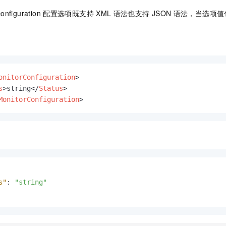
一个 AI 助手
即刻拥有 DeepSeek-R1 满血版
超强辅助，Bol
onfiguration
配置选项既支持
XML
语法也支持
JSON
语法，当选项值
在企业官网、通讯软件中为客户提供 AI 客服
多种方案随心选，轻松解锁专属 DeepSeek
onitorConfiguration
>
s
>
string
</
Status
>
MonitorConfiguration
>
s"
:
"string"