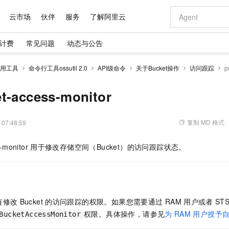
云市场
伙伴
服务
了解阿里云
计费
常见问题
动态与公告
AI 特惠
数据与 API
成为产品伙伴
企业增值服务
最佳实践
价格计算器
AI 场景体
基础软件
产品伙伴合
阿里云认证
市场活动
配置报价
大模型
用工具
命令行工具ossutil 2.0
API级命令
关于Bucket操作
访问跟踪
p
自助选配和估算价格
新方式
域名与网站
睿译宝，AI翻译排版一步到位
智启 AI 普惠权益
产品生态集成认证中心
企业支持计划
云上春晚
千问官方 MaaS 平台，为开发者和 Agent 而生，新用户赠送 1 亿 + tokens 额度
云服务器 EC
Qwen Aud
AI Coding
阿里云Maa
2026 阿里云
为企业打
数据集
Windows
大模型认证
模型
NEW
NEW
交付可用成果
值低价云产品抢先购
提供智能易用的域名与建站服务
上传文档即自动完成翻译和格式还原
至高享 1亿+免费 tokens，加速 Al 应用落地
安全可靠、弹
智能编程，一键
t-access-monitor
产品生态伙伴
专家技术服务
云上奥运之旅
弹性计算合作
阿里云中企出
手机三要素
宝塔 Linux
全部认证
价格优势
有专属领域专家
对象存储 OSS
GLM-5.2：长任务时代开源旗舰模型
阿里云 OPC 创新助力计划
云数据库 RD
即刻拥有 DeepS
AI 电商营销
产品生态伙伴工作台
企业增值服务台
云栖战略参考
云存储合作计
云栖大会
身份实名认证
CentOS
训练营
推动算力普惠，释放技术红利
的大模型服务
最高返9万
多领域专家智能体,一键组建 AI 虚拟交付团队
至高百万元 Token 补贴，加速一人公司成长
稳定、安全、高性价比、高性能的云存储服务
真正可用的 1M 上下文,一次完成代码全链路开发
轻松解锁专属 Dee
从图文生成到
复制 MD 格式
 07:48:59
云上的中国
数据库合作计
活动全景
短信
Docker
图片和
站式影视创作平台
人工智能平台 PAI
Hermes Agent，打造自进化智能体
Token Plan 模型订阅计划
Qoder
5 分钟轻松部署
AI 广告创作
企业成长
大模型
NEW
信息公告
-monitor
用于修改存储空间（Bucket）的访问跟踪状态。
看见新力量
云网络合作计
OCR 文字识别
JAVA
级电脑
证享300元代金券
可视化编排打通从文字构思到成片全链路闭环
一站式AI开发、训练和推理服务
自主进化，持久记忆，越用越聪明
Qwen3.8-Max 首发尝鲜，限时加量 10 倍，夜间低至2折
面向真实软件
图文、视频一
Kimi-K3
HappyHors
NEW
魔搭 Mode
loud
服务实践
官网公告
Kimi 最新旗舰模型，长程编程与推理利器
让文字生成流
金融模力时刻
Salesforce O
版
发票查验
全能环境
Qoder CN
Claude Code + GStack 打造工程团队
千问办公，限时限量积分加倍
云原生数据库 P
低代码高效构
AI 建站
NEW
作计划
计划
创新中心
魔搭 ModelSc
健康状态
让AI从“聊天伙伴”进化为能干活的“数字员工”
覆盖公网/内网、递归/权威、移动APP等全场景解析服务
安装技能 GStack，拥有专属 AI 工程团队
你的AI工作搭子，覆盖日常办公高频场景
基于千问大模型等，支持代码智能生成、研发智能问答
0 代码专业建
客户案例
天气预报查询
操作系统
Deepseek-v4-pro
HappyHors
态合作计划
有修改
Bucket
的访问跟踪的权限。如果您需要通过
RAM
用户或者
ST
态智能体模型
旗舰 MoE 大模型，百万上下文与顶尖推理能力
图生视频，流
Compute
同享
容器服务 Kubernetes 版 ACK
万小智 AI 建站低至 15元/月
云防火墙
AI 短剧/漫剧
快递物流查询
WordPress
成为服务伙
高校合作
权限。具体操作，请参见
为
RAM
用户授予
BucketAccessMonitor
式云数据仓库
点，立即开启云上创新
提供一站式管理容器应用的 K8s 服务
送.CN域名，送备案服务码
云原生的云上
AI助力短剧
GLM-5.2
Wan2.7-T
Ubuntu