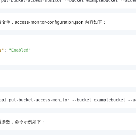
 put-bucket-access-monitor --bucket examplebucket --acce
文件，access-monitor-configuration.json
内容如下：
s"
:
"Enabled"
：
api put-bucket-access-monitor --bucket examplebucket --a
置参数，命令示例如下：