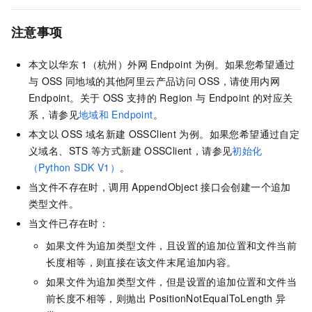
注意事项
本文以华东
1（杭州）外网
Endpoint
为例。如果您希望通过
与
OSS
同地域的其他阿里云产品访问
OSS，请使用内网
Endpoint。关于
OSS
支持的
Region
与
Endpoint
的对应关
系，请参见
地域和
Endpoint
。
本文以
OSS
域名新建
OSSClient
为例。如果您希望通过自定
义域名、STS
等方式新建
OSSClient，请参见
初始化
（Python SDK V1）
。
当文件不存在时，调用
AppendObject
接口会创建一个追加
类型文件。
当文件已存在时：
如果文件为追加类型文件，且设置的追加位置和文件当前
长度相等，则直接在该文件末尾追加内容。
如果文件为追加类型文件，但是设置的追加位置和文件当
前长度不相等，则抛出
PositionNotEqualToLength
异