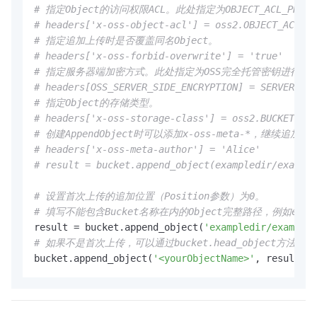
# 指定Object的访问权限ACL。此处指定为OBJECT_ACL_PR
# headers['x-oss-object-acl'] = oss2.OBJECT_ACL_PR
# 指定追加上传时是否覆盖同名Object。
# headers['x-oss-forbid-overwrite'] = 'true'
# 指定服务器端加密方式。此处指定为OSS完全托管密钥进行加密（
# headers[OSS_SERVER_SIDE_ENCRYPTION] = SERVER_SID
# 指定Object的存储类型。
# headers['x-oss-storage-class'] = oss2.BUCKET_STO
# 创建AppendObject时可以添加x-oss-meta-*，继
# headers['x-oss-meta-author'] = 'Alice'
# result = bucket.append_object(exampledir/example
# 设置首次上传的追加位置（Position参数）为0。
# 填写不能包含Bucket名称在内的Object完整路径，例如exampled
result = bucket.append_object(
'exampledir/exampleo
# 如果不是首次上传，可以通过bucket.head_object方法或
bucket.append_object(
'<yourObjectName>'
, result.ne