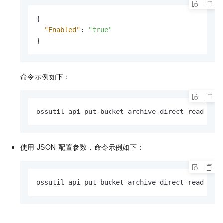
{
"Enabled"
:
"true"
}
命令示例如下：
ossutil api put-bucket-archive-direct-read --b
使用
JSON
配置参数，命令示例如下：
ossutil api put-bucket-archive-direct-read --b