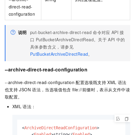
direct-read-
configuration
说明
put-bucket-archive-direct-read
命令对应
API
接
口
PutBucketArchiveDirectRead。关于
API
中的
具体参数含义，请参见
PutBucketArchiveDirectRead
。
--archive-direct-read-configuration
--archive-direct-read-configuration
配置选项既支持
XML
语法
也支持
JSON
语法，当选项值包含
file://前缀时，表示从文件中读
取配置。
XML
语法：
<
ArchiveDirectReadConfiguration
>
<
Enabled
>
string
</
Enabled
>