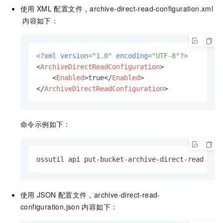
使用
XML
配置文件，archive-direct-read-configuration.xml
内容如下：
<?xml version=
"1.0"
 encoding=
"UTF-8"
?>
<
ArchiveDirectReadConfiguration
>
<
Enabled
>
true
</
Enabled
>
</
ArchiveDirectReadConfiguration
>
命令示例如下：
ossutil api put-bucket-archive-direct-read --b
使用
JSON
配置文件，archive-direct-read-
configuration.json
内容如下：