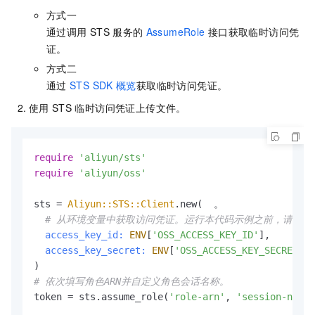
方式一
通过调用
STS
服务的
AssumeRole
接口获取临时访问凭
证。
方式二
通过
STS SDK
概览
获取临时访问凭证。
使用
STS
临时访问凭证上传文件。
require
'aliyun/sts'
require
'aliyun/oss'
sts = 
Aliyun::STS::Client
.new(  。

# 从环境变量中获取访问凭证。运行本代码示例之前，请确保已设置环境变量
access_key_id:
ENV
[
'OSS_ACCESS_KEY_ID'
],

access_key_secret:
ENV
[
'OSS_ACCESS_KEY_SECRET'
]

# 依次填写角色ARN并自定义角色会话名称。
token = sts.assume_role(
'role-arn'
, 
'session-name'