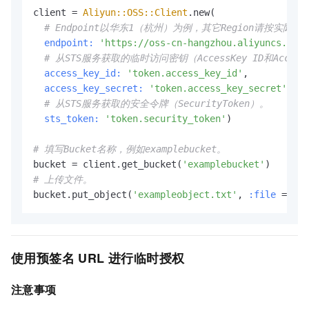
client = 
Aliyun::OSS::Client
.new(

# Endpoint以华东1（杭州）为例，其它Region请按实际
endpoint:
'https://oss-cn-hangzhou.aliyuncs.com'
# 从STS服务获取的临时访问密钥（AccessKey ID和AccessK
access_key_id:
'token.access_key_id'
,

access_key_secret:
'token.access_key_secret'
,

# 从STS服务获取的安全令牌（SecurityToken）。
sts_token:
'token.security_token'
)

# 填写Bucket名称，例如examplebucket。
bucket = client.get_bucket(
'examplebucket'
# 上传文件。
bucket.put_object(
'exampleobject.txt'
, 
:file
 => 
'D
使用预签名
URL
进行临时授权
注意事项