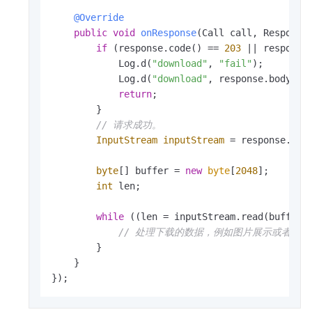
@Override
public
void
onResponse
(Call call, Response
if
 (response.code() == 
203
 || response
            Log.d(
"download"
, 
"fail"
);

            Log.d(
"download"
, response.body().s
return
;

        }

// 请求成功。
InputStream
inputStream
=
 response.body
byte
[] buffer = 
new
byte
[
2048
];

int
 len;

while
 ((len = inputStream.read(buffer)
// 处理下载的数据，例如图片展示或者写
        }

    }

});