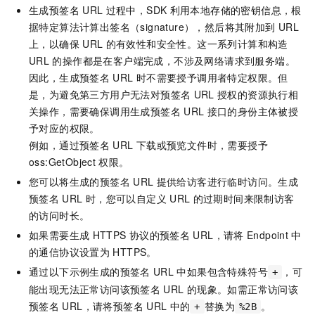
生成预签名
URL
过程中，SDK
利用本地存储的密钥信息，根
据特定算法计算出签名（signature），然后将其附加到
URL
上，以确保
URL
的有效性和安全性。这一系列计算和构造
URL
的操作都是在客户端完成，不涉及网络请求到服务端。
因此，生成预签名
URL
时不需要授予调用者特定权限。但
是，为避免第三方用户无法对预签名
URL
授权的资源执行相
关操作，需要确保调用生成预签名
URL
接口的身份主体被授
予对应的权限。
例如，通过预签名
URL
下载或预览文件时，需要授予
oss:GetObject
权限。
您可以将生成的预签名
URL
提供给访客进行临时访问。生成
预签名
URL
时，您可以自定义
URL
的过期时间来限制访客
的访问时长。
如果需要生成
HTTPS
协议的预签名
URL，请将
Endpoint
中
的通信协议设置为
HTTPS。
通过以下示例生成的预签名
URL
中如果包含特殊符号
，可
+
能出现无法正常访问该预签名
URL
的现象。如需正常访问该
预签名
URL，请将预签名
URL
中的
替换为
。
+
%2B