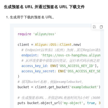
生成预签名
URL
并通过预签名
URL
下载文件
生成用于下载的预签名
URL。
require
'aliyun/oss'
client = 
Aliyun::OSS::Client
.new(

# Endpoint以华东1（杭州）为例，其它Region请按
endpoint:
'https://oss-cn-hangzhou.aliyuncs.
# 从环境变量中获取访问凭证。运行本代码示例之前，请确保已设置环境
access_key_id:
ENV
[
'OSS_ACCESS_KEY_ID'
],

access_key_secret:
ENV
[
'OSS_ACCESS_KEY_SECRE
# 填写Bucket名称，例如examplebucket。
bucket = client.get_bucket(
'examplebucket'
)

# 生成预签名URL，并指定URL有效时间为1小时（3600秒）
puts bucket.object_url(
'my-object'
, 
true
, 
3600