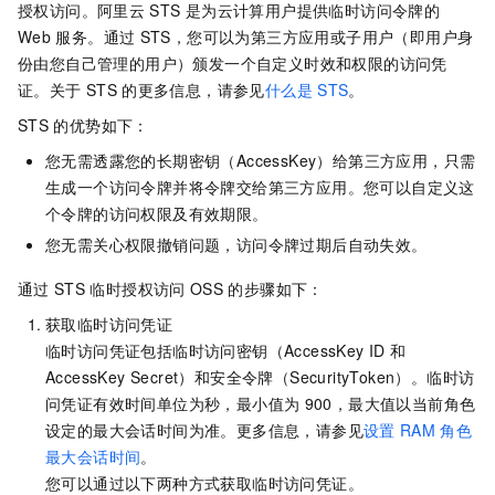
授权访问。阿里云
STS
是为云计算用户提供临时访问令牌的
Web
服务。通过
STS，您可以为第三方应用或子用户（即用户身
份由您自己管理的用户）颁发一个自定义时效和权限的访问凭
证。关于
STS
的更多信息，请参见
什么是
STS
。
STS
的优势如下：
您无需透露您的长期密钥（AccessKey）给第三方应用，只需
生成一个访问令牌并将令牌交给第三方应用。您可以自定义这
个令牌的访问权限及有效期限。
您无需关心权限撤销问题，访问令牌过期后自动失效。
通过
STS
临时授权访问
OSS
的步骤如下：
获取临时访问凭证
临时访问凭证包括临时访问密钥（AccessKey ID
和
AccessKey Secret）和安全令牌（SecurityToken）。临时访
问凭证有效时间单位为秒，最小值为
900，最大值以当前角色
设定的最大会话时间为准。更多信息，请参见
设置
RAM
角色
最大会话时间
。
您可以通过以下两种方式获取临时访问凭证。