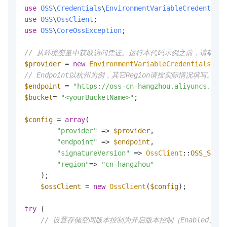
use
OSS
\
Credentials
\
EnvironmentVariableCredentials
use
OSS
\
OssClient
use
OSS
\
CoreOssException
;

// 从环境变量中获取访问凭证。运行本代码示例之前，请确保已设置环境变量O
$provider
 = 
new
EnvironmentVariableCredentialsProv
// Endpoint以杭州为例，其它Region请按实际情况填写。
$endpoint
 = 
"https://oss-cn-hangzhou.aliyuncs.com"
$bucket
= 
"<yourBucketName>"
;

$config
 = 
array
(

"provider"
 => 
$provider
,

"endpoint"
 => 
$endpoint
,

"signatureVersion"
 => 
OssClient
::
OSS_SIGNA
"region"
=> 
"cn-hangzhou"
    );

$ossClient
 = 
new
OssClient
(
$config
);

try
 {

// 设置存储空间版本控制为开启版本控制（Enabled）或暂