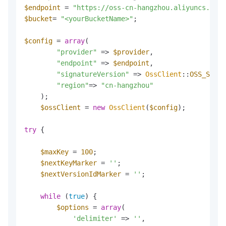
$endpoint
 = 
"https://oss-cn-hangzhou.aliyuncs.com"
$bucket
= 
"<yourBucketName>"
;

$config
 = 
array
(

"provider"
 => 
$provider
,

"endpoint"
 => 
$endpoint
,

"signatureVersion"
 => 
OssClient
::
OSS_SIGNA
"region"
=> 
"cn-hangzhou"
    );

$ossClient
 = 
new
OssClient
(
$config
);

try
 {

$maxKey
 = 
100
;

$nextKeyMarker
 = 
''
;

$nextVersionIdMarker
 = 
''
;

while
 (
true
) {

$options
 = 
array
(

'delimiter'
 => 
''
,
