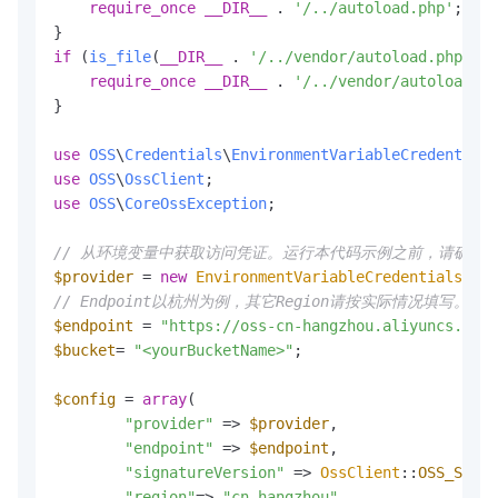
require_once
__DIR__
 . 
'/../autoload.php'
;

if
 (
is_file
(
__DIR__
 . 
'/../vendor/autoload.php'
)) 
require_once
__DIR__
 . 
'/../vendor/autoload.ph
}

use
OSS
\
Credentials
\
EnvironmentVariableCredentials
use
OSS
\
OssClient
use
OSS
\
CoreOssException
;

// 从环境变量中获取访问凭证。运行本代码示例之前，请确保已设置环境变量O
$provider
 = 
new
EnvironmentVariableCredentialsProv
// Endpoint以杭州为例，其它Region请按实际情况填写。
$endpoint
 = 
"https://oss-cn-hangzhou.aliyuncs.com"
$bucket
= 
"<yourBucketName>"
;

$config
 = 
array
(

"provider"
 => 
$provider
,

"endpoint"
 => 
$endpoint
,

"signatureVersion"
 => 
OssClient
::
OSS_SIGNA
"region"
=> 
"cn-hangzhou"