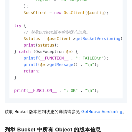
    );

$ossClient
 = 
new
OssClient
(
$config
);

try
 {

// 获取Bucket版本控制状态信息。
$status
 = 
$ossClient
->
getBucketVersioning
(
$buc
print
(
$status
);

} 
catch
 (OssException 
$e
) {

printf
(
__FUNCTION__
 . 
": FAILED\n"
);

printf
(
$e
->
getMessage
() . 
"\n"
);

return
;

}

print
(
__FUNCTION__
 . 
": OK"
 . 
"\n"
);
获取
Bucket
版本控制状态的详情请参见
GetBucketVersioning
。
列举
Bucket
中所有
Object
的版本信息