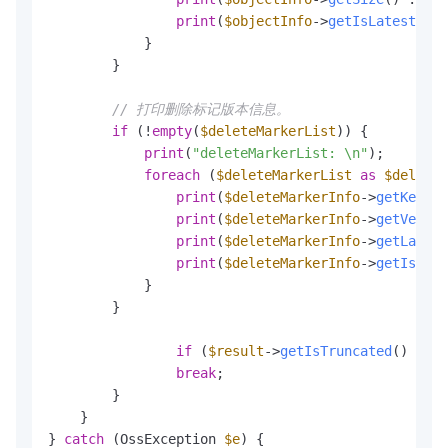
print
(
$objectInfo
->
getIsLatest
() .
            }

        }

// 打印删除标记版本信息。
if
 (!
empty
(
$deleteMarkerList
)) {

print
(
"deleteMarkerList: \n"
);

foreach
 (
$deleteMarkerList
as
$deleteM
print
(
$deleteMarkerInfo
->
getKey
() 
print
(
$deleteMarkerInfo
->
getVersio
print
(
$deleteMarkerInfo
->
getLastMo
print
(
$deleteMarkerInfo
->
getIsLate
            }

        }

if
 (
$result
->
getIsTruncated
() !== 
break
;

        }

    }

} 
catch
 (OssException 
$e
) {
