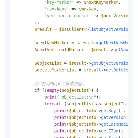
'key-marker'
 => 
$nextKeyMarker
,

'max-keys'
 => 
$maxKey
,

'version-id-marker'
 => 
$nextVersionIdM
        );

$result
 = 
$ossClient
->
listObjectVersions
(
$
$nextKeyMarker
 = 
$result
->
getNextKeyMarker
$nextVersionIdMarker
 = 
$result
->
getNextVer
$objectList
 = 
$result
->
getObjectVersionLis
$deleteMarkerList
 = 
$result
->
getDeleteMark
// 打印Object版本信息。
if
 (!
empty
(
$objectList
)) {

print
(
"objectList:\n"
);

foreach
 (
$objectList
as
$objectInfo
) {

print
(
$objectInfo
->
getKey
() . 
","
)
print
(
$objectInfo
->
getVersionId
() 
print
(
$objectInfo
->
getLastModified
print
(
$objectInfo
->
getETag
() . 
","
print
(
$objectInfo
->
getSize
() . 
","