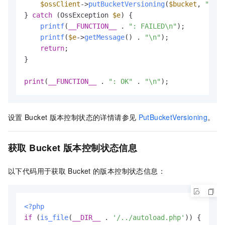
$ossClient
->
putBucketVersioning
(
$bucket
, 
"Enab
} 
catch
 (OssException 
$e
) {

printf
(
__FUNCTION__
 . 
": FAILED\n"
);

printf
(
$e
->
getMessage
() . 
"\n"
);

return
;

}

print
(
__FUNCTION__
 . 
": OK"
 . 
"\n"
);
设置
Bucket
版本控制状态的详情请参见
PutBucketVersioning
。
获取
Bucket
版本控制状态信息
以下代码用于获取
Bucket
的版本控制状态信息：
<?php
if
 (
is_file
(
__DIR__
 . 
'/../autoload.php'
)) {
