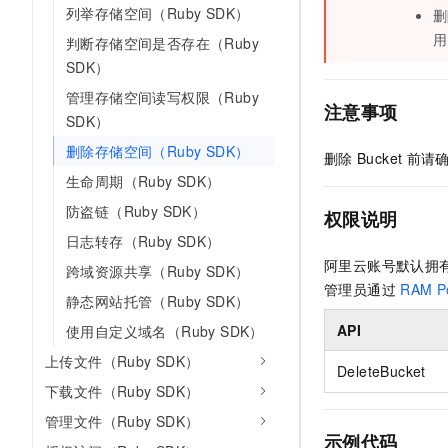
列举存储空间（Ruby SDK）
删
AI 产品 免费试用
网络
安全
云开发大赛
Tableau 订阅
1亿+ 大模型 tokens 和 
用
判断存储空间是否存在（Ruby
可观测
入门学习赛
中间件
SDK）
AI空中课堂在线直播课
140+云产品 免费试用
大模型服务
管理存储空间读写权限（Ruby
上云与迁云
产品新客免费试用，最长1
数据库
注意事项
SDK）
生态解决方案
千问AI平台-Token Plan
企业出海
大模型ACA认证体验
大数据计算
删除存储空间（Ruby SDK）
删除
Bucket
前请
助力企业全员 AI 认知与能
行业生态解决方案
政企业务
生命周期（Ruby SDK）
媒体服务
千问AI平台-模型体验
开发者生态解决方案
防盗链（Ruby SDK）
在线体验全尺寸、多种模态
权限说明
企业服务与云通信
AI 开发和 AI 应用解决
日志转存（Ruby SDK）
Happy 系列大模型
阿里云账号默认拥
域名与网站
跨域资源共享（Ruby SDK）
管理员通过
RAM Po
静态网站托管（Ruby SDK）
终端用户计算
API
使用自定义域名（Ruby SDK）
Serverless
大模型解决方案
上传文件（Ruby SDK）
DeleteBucket
开发工具
下载文件（Ruby SDK）
快速部署 Dify，高效搭建 
管理文件（Ruby SDK）
迁移与运维管理
示例代码