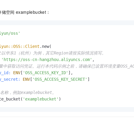
一个 AI 助手
即刻拥有 DeepSeek-R1 满血版
超强辅助，Bol
在企业官网、通讯软件中为客户提供 AI 客服
多种方案随心选，轻松解锁专属 DeepSeek
存储空间
examplebucket：
iyun/oss'
iyun::OSS::Client
.new(

oint以华东1（杭州）为例，其它Region请按实际情况填写。
'https://oss-cn-hangzhou.aliyuncs.com'
,

中获取访问凭证。运行本代码示例之前，请确保已设置环境变量OSS_ACCESS_KE
y_id:
ENV
[
'OSS_ACCESS_KEY_ID'
],

y_secret:
ENV
[
'OSS_ACCESS_KEY_SECRET'
]

t名称，例如examplebucket。
te_bucket(
'examplebucket'
)