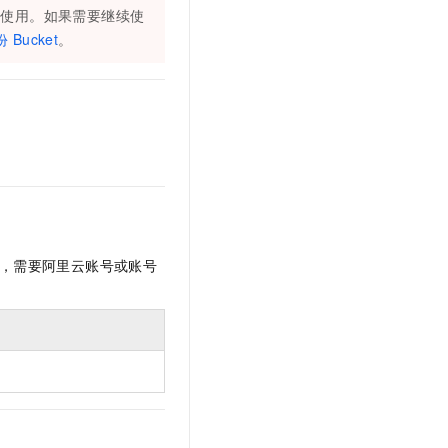
文戏情感细腻自然，动作戏激烈拳拳到肉，实现更强表演能力
支持中英文自由切换，具备更强的噪声鲁棒性
再使用。如果需要继续使
云聚AI 严选权益
SSL 证书
，一键激活高效办公新体验
 Bucket
。
精选AI产品，从模型到应用全链提效
堡垒机
AI 用量加速计划
应用
防火墙
、识别商机，让客服更高效、服务更出色。
新老同享，达量后返
千问办公
主机安全
NEW
的智能体编程平台
一站式AI生产力平台
AI 应用及服务市场
伶鹊
企业级人与Agent协作平台，接入和调度多个数字员工
智能客服平台，对话机器人、对话分析、智能外呼
AI 应用
大模型服务平台百炼 - 全妙
大模型
，需要阿里云账号或账号
应用创作平台
多模态内容创作工具，已接入 DeepSeek
自然语言处理
数据标注
机器学习
息提取
与 AI 智能体进行实时音视频通话
从文本、图片、视频中提取结构化的属性信息
构建支持视频理解的 AI 音视频实时通话应用