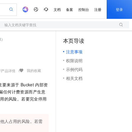
文档
备案
控制台
注册
登录
输入文档关键字查找
验
作计划
器
AI 活动
专业服务
服务伙伴合作计划
开发者社区
加入我们
服务平台百炼
阿里云 OPC 创新助力计划
K）
本页导读
（1）
一站式生成采购清单，支持单品或批量购买
S
可编辑精美 PPT 文稿
S产品伙伴计划（繁花）
峰会
造的大模型服务与应用开发平台
轻量应用服务器
Agency Agents：拥有专属领域专家
AI 生产力先锋
Al MaaS 服务伙伴赋能合作
域名
博文
Careers
至高可申请百万元
注意事项
性可伸缩的云计算服务
 轻松生成专业的 PPT
开启高性价比 AI 编程新体验
先锋实践拓展 AI 生产力的边界
快速构建应用程序和网站，即刻迈出上云第一步
多领域专家智能体,一键组建 AI 虚拟交付团队
Token 补贴，五大权
计划
海大会
伙伴信用分合作计划
商标
问答
社会招聘
权限说明
益加速 OPC 成功
S
帕鲁游戏服务器
数字证书管理服务（原SSL证书）
HappyHorse 打造一站式影视创作平台
飞天发布时刻
HOT
划
备案
电子书
校园招聘
示例代码
联机服务器，轻松开启游戏
视频创作，一键激活电商全链路生产力
全托管，含MySQL、PostgreSQL、SQL Server、MariaDB多引擎
实现全站HTTPS，呈现可信的WEB访问
所见，即是所愿
可视化编排打通从文字构思到成片全链路闭环
我的收藏
产品详情
更多支持
划
公司注册
镜像站
相关文档
视频生成
语音识别与合成
 智能体与工作流应用
短信服务
漫剧工坊：一站式动画创作平台
AI 实训营
主要来源于
Bucket
内部资
合作伙伴培训与认证
划
上云迁移
的智能体编程平台
站生成，高效打造优质广告素材
通过阿里云百炼高效搭建AI应用,助力高效开发
快速生产连贯的高质量长漫剧
从基础到进阶，Agent 创客手把手教你
国内短信简单易用，安全可靠，秒级触达，全球覆盖200+国家和地区。
e-1.1-T2V
Qwen3-TTS-Flash
漏任何计费资源而产生意
lScope
我要反馈
查询合作伙伴
畅细腻的高质量视频
离线语音合成大模型，多语言方言自适应，低延迟高稳定
n Alibaba Cloud ISV 合作
占用的风险。若要完全停用
代维服务
olarDB
建企业门户网站
大数据开发治理平台 DataWorks
10 分钟搭建微信、支付宝小程序
创新加速
ope
登录合作伙伴管理后台
我要建议
站，无忧落地极速上线
以可视化方式快速构建移动和 PC 门户网站
100%兼容MySQL、PostgreSQL，兼容Oracle，支持集中和分布式
高效部署网站，快速应用到小程序
Data Agent 驱动的一站式 Data+AI 开发治理平台
e-1.1-I2V
Cosyvoice-V3-Flash
安全
畅自然，细节丰富
高表现力语音合成大模型，语音克隆听感自然
我要投诉
上云场景组合购
伴
其他人占用的风险。若需
边界网络安全防护产品
漫剧创作，剧本、分镜、视频高效生成
覆盖90%+业务场景，专享组合折扣价
2V
VPN
Fun-ASR