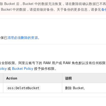
服务生态伙伴
视觉 Coding、空间感知、多模态思考等全面升级
1M上下文，专为长程任务能力而生
云工开物
企业应用
除
Bucket
后，Bucket
中的数据无法恢复，请在删除前确认数据已不
Night Plan 支持 Qwen 3.8-Max
AI 办公
NEW
Red Hat
30+ 款产品免费体验
Bucket
中的数据，请提前做好备份。关于备份的更多信息，请参见
夜间 5 折，Qwen/Meoo/TokenPlan 客户专享
AI智能应用
备份
科研合作
ERP
堂（旗舰版）
SUSE
智能客服
AI 应用构建
大模型原生
CRM
2个月
自动承接线索
建站小程序
Qoder
大模型服务平台百炼-应用模版
OA 办公系统
HOT
NEW
面向真实软件
个人版上线、团队版降价；千问3.8-Max首发发尝鲜
丰富多元化的应用模版和解决方案
确保已
清理必须删除的资源
。
力提升
财税管理
模板建站
万有无界
大模型服务平台百炼-智能体
400电话
定制建站
的模型效果
灵活可视化地构建企业级 Agent
方案
广告营销
模板小程序
秒悟
人工智能平台 PAI
有全部权限。阿里云账号下的
RAM
用户或
RAM
角色默认没有任何权限
定制小程序
云端极速 AI 
新一代 AI 视频生成模型，深度适配广告营销等场景
AI Native 的算法工程平台，一站式完成建模、训练、推理服务部署
licy
或
Bucket Policy
授予操作权限。
APP 开发
Action
说明
建站系统
删除
Bucket。
oss:DeleteBucket
AI 应用
10分钟微调：让0.6B模型媲美235B模型
多模态数据信
依托云原生高可用架构,实现Dify私有化部署
用1%尺寸在特定领域达到大模型90%以上效果