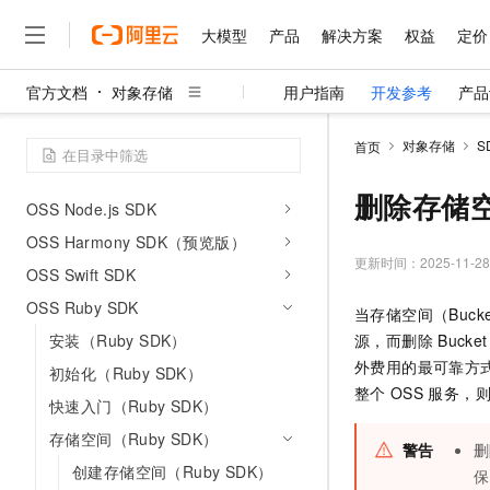
OSS Go SDK V2
大模型
产品
解决方案
权益
定价
OSS Go SDK V1
OSS PHP SDK V2
官方文档
对象存储
用户指南
开发参考
产品
OSS PHP SDK V1
大模型
产品
解决方案
权益
定价
云市场
伙伴
服务
了解阿里云
精选产品
精选解决方案
普惠上云
产品定价
精选商城
成为销售伙伴
售前咨询
为什么选择阿里云
千问AI平台
OSS C# SDK V2
对象存储
S
首页
了解云产品的定价详情
大模型服务平台百炼
睿译宝，AI翻译排版一
普惠上云 官方力荐
分销伙伴
在线服务
网站建设
什么是云计算
大
OSS C# SDK V1
大模型服务与应用平台
上传文档即自动完成翻译和
云服务器38元/年起，超
删除存储空
咨询伙伴
OSS Node.js SDK
多端小程序
技术领先
云上成本管理
售后服务
千问大模型
GLM-5.2：长任务时代
官方推荐返现计划
大模型
OSS Harmony SDK（预览版）
大模型
精选产品
精选解决方案
Salesforce 国际版订阅
稳定可靠
管理和优化成本
多元化、高性能、安全可靠
推荐新用户得奖励，单订单
更新时间：
2025-11-28
销售伙伴合作计划
OSS Swift SDK
自助服务
友盟天域
安全合规
人工智能与机器学习
AI
文本生成
无影云电脑
Hermes Agent，打造
云工开物
OSS Ruby SDK
当存储空间（Buc
无影生态合作计划
在线服务
观测云
分析师报告
随时随地安全接入的云上超
自主进化，持久记忆，越用
高校专属算力普惠，学生认
计算
互联网应用开发
Qwen3.8-Max
安装（Ruby SDK）
源，而删除
Bucket
HOT
Salesforce On Alibaba C
工单服务
智能体时代全能旗舰模型
Tuya 物联网平台阿里云
研究报告与白皮书
外费用的最可靠方
云解析DNS
快速拥有专属 OpenClaw
初始化（Ruby SDK）
Consulting Partner 合
大数据
容器
免费试用
整个
OSS
服务，
短信专区
快速入门（Ruby SDK）
蓝凌 OA
Qwen3.7-Plus
AI 大模型销售与服务生
现代化应用
存储
天池大赛
能看、能想、能动手的多模
存储空间（Ruby SDK）
云原生大数据计算服务 Max
解决方案免费试用 新老
电子合同
警告
删
面向分析的企业级SaaS模
最高领取价值200元试用
安全
网络与CDN
创建存储空间（Ruby SDK）
AI 算法大赛
Qwen3-VL-Plus
保
畅捷通