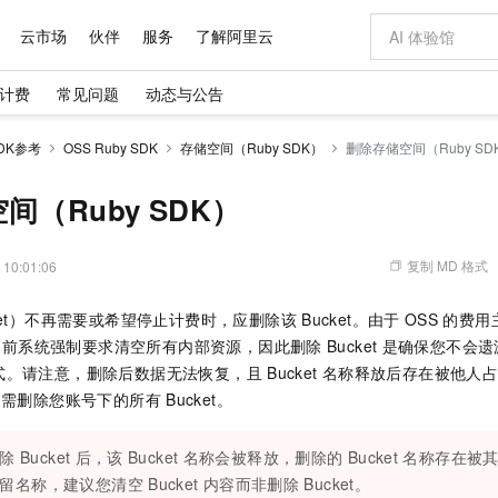
云市场
伙伴
服务
了解阿里云
计费
常见问题
动态与公告
AI 特惠
数据与 API
成为产品伙伴
企业增值服务
最佳实践
价格计算器
AI 场景体
基础软件
产品伙伴合
阿里云认证
市场活动
配置报价
大模型
DK参考
OSS Ruby SDK
存储空间（Ruby SDK）
删除存储空间（Ruby SD
自助选配和估算价格
步到位
域名与网站
智启 AI 普惠权益
产品生态集成认证中心
企业支持计划
云上春晚
Qwen Audio：打造专属 AI 语音助手
千问官方 MaaS 平台，为开发者和 Agent 而生，新用户赠送 1 亿 + tokens 额度
云服务器 EC
一句话生成原生
AI Coding
阿里云Maa
2026 阿里云
为企业打
数据集
Windows
大模型认证
模型
NEW
NEW
格式还原
值低价云产品抢先购
提供智能易用的域名与建站服务
至高享 1亿+免费 tokens，加速 Al 应用落地
Qwen-Audio-3.0-Realtime 端到端实时语音角色扮演
安全可靠、弹
输入一句话想法,
智能编程，一键
间（Ruby SDK）
产品生态伙伴
专家技术服务
云上奥运之旅
弹性计算合作
阿里云中企出
手机三要素
宝塔 Linux
全部认证
价格优势
开源旗舰模型
对象存储 OSS
即刻拥有 DeepSeek-V4-Pro
阿里云 OPC 创新助力计划
云数据库 RD
一键部署幻兽
AI 电商营销
产品生态伙伴工作台
企业增值服务台
云栖战略参考
云存储合作计
云栖大会
身份实名认证
CentOS
训练营
推动算力普惠，释放技术红利
的大模型服务
最高返9万
真正可用的 1M 上下文,一次完成代码全链路开发
轻松解锁专属 DeepSeek-V4-Pro
至高百万元 Token 补贴，加速一人公司成长
稳定、安全、高性价比、高性能的云存储服务
一键购买专属
从图文生成到
复制 MD 格式
 10:01:06
云上的中国
数据库合作计
活动全景
短信
Docker
图片和
自进化智能体
人工智能平台 PAI
5 分钟轻松部署专属 QwenPaw
Token Plan 模型订阅计划
Qoder
高效搭建 AI
AI 广告创作
企业成长
大模型
NEW
HOT
信息公告
ket）不再需要或希望停止计费时，应删除该
Bucket。由于
OSS
的费用
看见新力量
云网络合作计
OCR 文字识别
JAVA
级电脑
越聪明
证享300元代金券
一站式AI开发、训练和推理服务
Qwen3.8-Max 首发尝鲜，限时加量 10 倍，夜间低至2折
从聊天伙伴进化为能主动干活的本地数字员工
面向真实软件
图文、视频一
Kimi-K3
HappyHors
前系统强制要求清空所有内部资源，因此删除
Bucket
是确保您不会遗
NEW
魔搭 Mode
loud
服务实践
官网公告
Kimi 最新旗舰模型，长程编程与推理利器
让文字生成流
金融模力时刻
Salesforce O
版
式。请注意，删除后数据无法恢复，且
发票查验
Bucket
名称释放后存在被他人
全能环境
Qoder CN
Claude Code + GStack 打造工程团队
千问办公，限时限量积分加倍
云原生数据库 P
低代码高效构
AI 建站
NEW
作计划
计划
则需删除您账号下的所有
Bucket。
创新中心
魔搭 ModelSc
健康状态
让AI从“聊天伙伴”进化为能干活的“数字员工”
覆盖公网/内网、递归/权威、移动APP等全场景解析服务
安装技能 GStack，拥有专属 AI 工程团队
你的AI工作搭子，覆盖日常办公高频场景
基于千问大模型等，支持代码智能生成、研发智能问答
0 代码专业建
客户案例
天气预报查询
操作系统
Deepseek-v4-pro
HappyHors
态合作计划
态智能体模型
旗舰 MoE 大模型，百万上下文与顶尖推理能力
图生视频，流
Compute
同享
容器服务 Kubernetes 版 ACK
万小智 AI 建站低至 15元/月
云防火墙
AI 短剧/漫剧
快递物流查询
WordPress
成为服务伙
除
Bucket
后，该
Bucket
名称会被释放，删除的
Bucket
名称存在被
高校合作
式云数据仓库
点，立即开启云上创新
提供一站式管理容器应用的 K8s 服务
送.CN域名，送备案服务码
云原生的云上
AI助力短剧
GLM-5.2
Wan2.7-T
留名称，建议您清空
Bucket
内容而非删除
Bucket。
Ubuntu