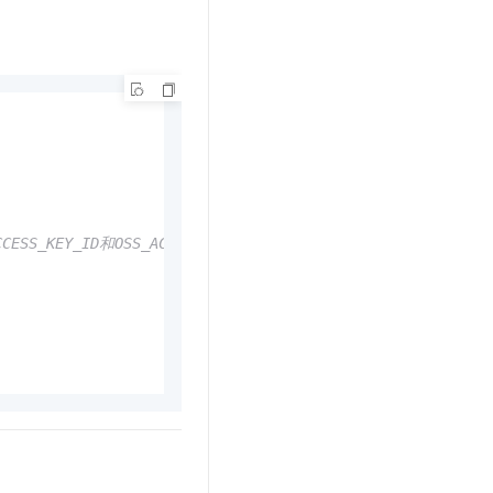
t.diy 一步搞定创意建站
构建大模型应用的安全防护体系
通过自然语言交互简化开发流程,全栈开发支持
通过阿里云安全产品对 AI 应用进行安全防护
Y_ID和OSS_ACCESS_KEY_SECRET。