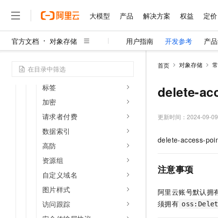
授权策略
大模型
产品
解决方案
权益
定价
清单
官方文档
对象存储
用户指南
开发参考
产品
日志管理
大模型
产品
解决方案
权益
定价
云市场
伙伴
服务
了解阿里云
精选产品
精选解决方案
普惠上云
产品定价
精选商城
成为销售伙伴
售前咨询
为什么选择阿里云
静态网站
千问AI平台
对象存储
常
首页
了解云产品的定价详情
防盗链
大模型服务平台百炼
千问办公，解锁你的工作
普惠上云 官方力荐
分销伙伴
在线服务
网站建设
什么是云计算
大
大模型服务与应用平台
企业级Agent产品，直接
云服务器38元/年起，超
标签
delete-ac
咨询伙伴
多端小程序
技术领先
云上成本管理
售后服务
加密
千问大模型
Agency Agents：拥
官方推荐返现计划
大模型
大模型
精选产品
精选解决方案
Salesforce 国际版订阅
稳定可靠
管理和优化成本
请求者付费
多元化、高性能、安全可靠
推荐新用户得奖励，单订单
更新时间：
2024-09-09
销售伙伴合作计划
自助服务
友盟天域
安全合规
人工智能与机器学习
AI
文本生成
数据索引
无影云电脑
HappyHorse 打造一
云工开物
delete-access-poi
无影生态合作计划
在线服务
高防
观测云
分析师报告
随时随地安全接入的云上超
高校专属算力普惠，学生认
计算
互联网应用开发
Qwen3.8-Max
HOT
Salesforce On Alibaba C
工单服务
资源组
智能体时代全能旗舰模型
Tuya 物联网平台阿里云
研究报告与白皮书
云解析DNS
快速拥有专属 OpenClaw
Consulting Partner 合
注意事项
大数据
容器
免费试用
自定义域名
短信专区
蓝凌 OA
Qwen3.7-Plus
AI 大模型销售与服务生
现代化应用
存储
图片样式
天池大赛
阿里云账号默认拥
能看、能想、能动手的多模
云原生大数据计算服务 Max
解决方案免费试用 新老
电子合同
须拥有
访问跟踪
oss:Dele
面向分析的企业级SaaS模
最高领取价值200元试用
安全
网络与CDN
AI 算法大赛
Qwen3-VL-Plus
畅捷通