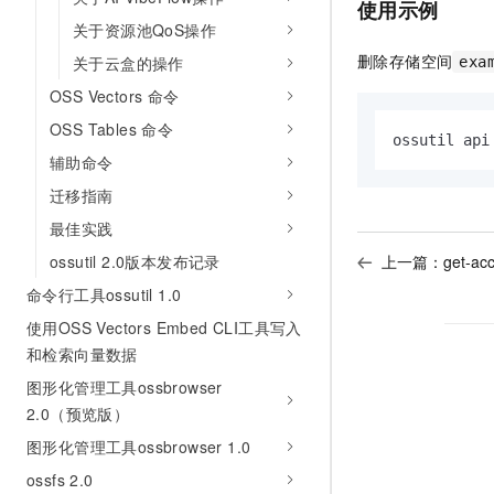
使用示例
10 分钟在聊天系统中增加
专有云
关于资源池QoS操作
删除存储空间
关于云盒的操作
exa
OSS Vectors 命令
OSS Tables 命令
ossutil api
辅助命令
迁移指南
最佳实践
上一篇：
get-acc
ossutil 2.0版本发布记录
命令行工具ossutil 1.0
使用OSS Vectors Embed CLI工具写入
和检索向量数据
图形化管理工具ossbrowser
2.0（预览版）
图形化管理工具ossbrowser 1.0
ossfs 2.0