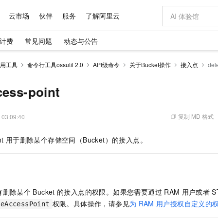
云市场
伙伴
服务
了解阿里云
计费
常见问题
动态与公告
AI 特惠
数据与 API
成为产品伙伴
企业增值服务
最佳实践
价格计算器
AI 场景体
基础软件
产品伙伴合
阿里云认证
市场活动
配置报价
大模型
用工具
命令行工具ossutil 2.0
API级命令
关于Bucket操作
接入点
del
自助选配和估算价格
新方式
域名与网站
睿译宝，AI翻译排版一步到位
智启 AI 普惠权益
产品生态集成认证中心
企业支持计划
云上春晚
千问官方 MaaS 平台，为开发者和 Agent 而生，新用户赠送 1 亿 + tokens 额度
云服务器 EC
Qwen Aud
AI Coding
阿里云Maa
2026 阿里云
为企业打
数据集
Windows
大模型认证
模型
NEW
NEW
交付可用成果
值低价云产品抢先购
提供智能易用的域名与建站服务
上传文档即自动完成翻译和格式还原
至高享 1亿+免费 tokens，加速 Al 应用落地
安全可靠、弹
智能编程，一键
cess-point
产品生态伙伴
专家技术服务
云上奥运之旅
弹性计算合作
阿里云中企出
手机三要素
宝塔 Linux
全部认证
价格优势
有专属领域专家
对象存储 OSS
GLM-5.2：长任务时代开源旗舰模型
阿里云 OPC 创新助力计划
云数据库 RD
即刻拥有 DeepS
AI 电商营销
产品生态伙伴工作台
企业增值服务台
云栖战略参考
云存储合作计
云栖大会
身份实名认证
CentOS
训练营
推动算力普惠，释放技术红利
的大模型服务
最高返9万
多领域专家智能体,一键组建 AI 虚拟交付团队
至高百万元 Token 补贴，加速一人公司成长
稳定、安全、高性价比、高性能的云存储服务
真正可用的 1M 上下文,一次完成代码全链路开发
轻松解锁专属 Dee
从图文生成到
复制 MD 格式
 03:09:40
云上的中国
数据库合作计
活动全景
短信
Docker
图片和
站式影视创作平台
人工智能平台 PAI
Hermes Agent，打造自进化智能体
Token Plan 模型订阅计划
Qoder
5 分钟轻松部署
AI 广告创作
企业成长
大模型
NEW
信息公告
nt
用于删除某个存储空间（Bucket）的接入点。
看见新力量
云网络合作计
OCR 文字识别
JAVA
级电脑
证享300元代金券
可视化编排打通从文字构思到成片全链路闭环
一站式AI开发、训练和推理服务
自主进化，持久记忆，越用越聪明
Qwen3.8-Max 首发尝鲜，限时加量 10 倍，夜间低至2折
面向真实软件
图文、视频一
Kimi-K3
HappyHors
NEW
魔搭 Mode
loud
服务实践
官网公告
Kimi 最新旗舰模型，长程编程与推理利器
让文字生成流
金融模力时刻
Salesforce O
版
发票查验
全能环境
Qoder CN
Claude Code + GStack 打造工程团队
千问办公，限时限量积分加倍
云原生数据库 P
低代码高效构
AI 建站
NEW
作计划
计划
创新中心
魔搭 ModelSc
健康状态
让AI从“聊天伙伴”进化为能干活的“数字员工”
覆盖公网/内网、递归/权威、移动APP等全场景解析服务
安装技能 GStack，拥有专属 AI 工程团队
你的AI工作搭子，覆盖日常办公高频场景
基于千问大模型等，支持代码智能生成、研发智能问答
0 代码专业建
客户案例
天气预报查询
操作系统
Deepseek-v4-pro
HappyHors
态合作计划
有删除某个
Bucket
的接入点的权限。如果您需要通过
RAM
用户或者
S
态智能体模型
旗舰 MoE 大模型，百万上下文与顶尖推理能力
图生视频，流
Compute
同享
云防火墙
万小智 AI 建站低至 15元/月
容器服务 Kuber
AI 短剧/漫剧
快递物流查询
WordPress
成为服务伙
高校合作
权限。具体操作，请参见
为
RAM
用户授权自定义的
teAccessPoint
式云数据仓库
点，立即开启云上创新
云原生的云上边界网络安全防护产品
送.CN域名，送备案服务码
提供一站式管理
AI助力短剧
GLM-5.2
Wan2.7-T
Ubuntu