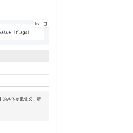
文戏情感细腻自然，动作戏激烈拳拳到肉，实现更强表演能力
支持中英文自由切换，具备更强的噪声鲁棒性
云聚AI 严选权益
SSL 证书
，一键激活高效办公新体验
精选AI产品，从模型到应用全链提效
堡垒机
AI 用量加速计划
应用
防火墙
、识别商机，让客服更高效、服务更出色。
新老同享，达量后返
value [flags]
千问办公
主机安全
NEW
的智能体编程平台
一站式AI生产力平台
AI 应用及服务市场
伶鹊
企业级人与Agent协作平台，接入和调度多个数字员工
智能客服平台，对话机器人、对话分析、智能外呼
AI 应用
大模型服务平台百炼 - 全妙
大模型
应用创作平台
多模态内容创作工具，已接入 DeepSeek
自然语言处理
中的具体参数含义，请
数据标注
机器学习
息提取
与 AI 智能体进行实时音视频通话
从文本、图片、视频中提取结构化的属性信息
构建支持视频理解的 AI 音视频实时通话应用