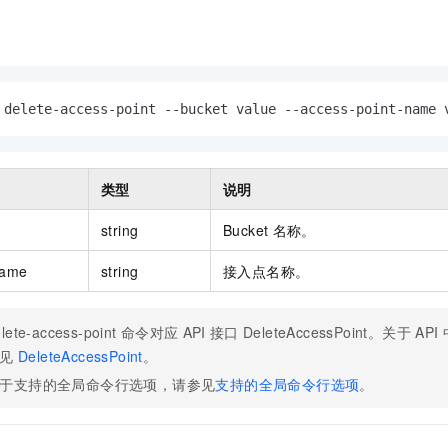
服务生态伙伴
视觉 Coding、空间感知、多模态思考等全面升级
1M上下文，专为长程任务能力而生
云工开物
企业应用
Night Plan 支持 Qwen 3.8-Max
AI 办公
NEW
Red Hat
30+ 款产品免费体验
夜间 5 折，Qwen/Meoo/TokenPlan 客户专享
AI智能应用
科研合作
ERP
堂（旗舰版）
SUSE
智能客服
AI 应用构建
大模型原生
CRM
2个月
自动承接线索
 delete-access-point --bucket value --access-point-name 
建站小程序
Qoder
大模型服务平台百炼-应用模版
OA 办公系统
HOT
NEW
面向真实软件
个人版上线、团队版降价；千问3.8-Max首发发尝鲜
丰富多元化的应用模版和解决方案
力提升
财税管理
模板建站
类型
说明
万有无界
大模型服务平台百炼-智能体
400电话
定制建站
的模型效果
灵活可视化地构建企业级 Agent
string
Bucket
名称。
方案
广告营销
模板小程序
秒悟
人工智能平台 PAI
name
string
接入点名称。
定制小程序
云端极速 AI 
新一代 AI 视频生成模型，深度适配广告营销等场景
AI Native 的算法工程平台，一站式完成建模、训练、推理服务部署
APP 开发
lete-access-point
命令对应
API
接口
DeleteAccessPoint。关于
API
建站系统
见
DeleteAccessPoint
。
于支持的全局命令行选项，请参见
支持的全局命令行选项
。
AI 应用
10分钟微调：让0.6B模型媲美235B模型
多模态数据信
依托云原生高可用架构,实现Dify私有化部署
用1%尺寸在特定领域达到大模型90%以上效果