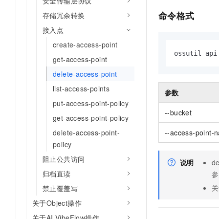
安全传输层协议
AI 产品 免费试用
网络
安全
云开发大赛
命令格式
存储冗余转换
Tableau 订阅
1亿+ 大模型 tokens 和 
可观测
入门学习赛
接入点
中间件
AI空中课堂在线直播课
140+云产品 免费试用
大模型服务
create-access-point
上云与迁云
产品新客免费试用，最长1
数据库
ossutil api
get-access-point
生态解决方案
千问AI平台-Token Plan
企业出海
大模型ACA认证体验
大数据计算
delete-access-point
助力企业全员 AI 认知与能
行业生态解决方案
政企业务
list-access-points
媒体服务
参数
千问AI平台-模型体验
开发者生态解决方案
put-access-point-policy
在线体验全尺寸、多种模态
企业服务与云通信
--bucket
AI 开发和 AI 应用解决
get-access-point-policy
Happy 系列大模型
域名与网站
delete-access-point-
--access-point-
policy
终端用户计算
阻止公共访问
说明
de
Serverless
大模型解决方案
归档直读
参
关
禁止覆盖写
开发工具
快速部署 Dify，高效搭建 
关于Object操作
迁移与运维管理
关于AI VibeFlow操作