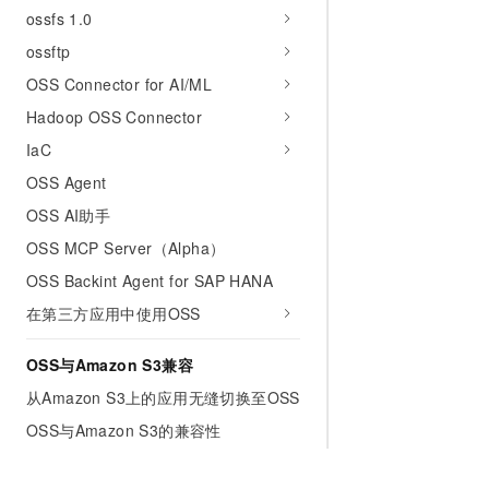
ossfs 1.0
ossftp
OSS Connector for AI/ML
Hadoop OSS Connector
IaC
OSS Agent
OSS AI助手
OSS MCP Server（Alpha）
OSS Backint Agent for SAP HANA
在第三方应用中使用OSS
OSS与Amazon S3兼容
从Amazon S3上的应用无缝切换至OSS
OSS与Amazon S3的兼容性
使用AWS SDK访问OSS