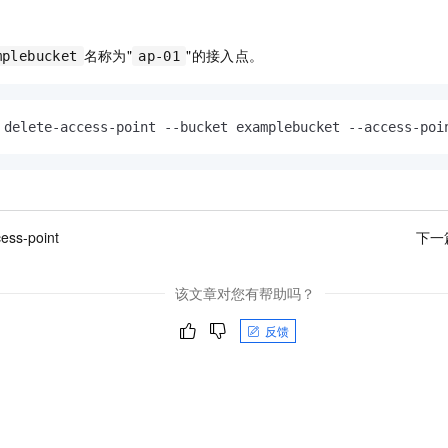
一个 AI 助手
即刻拥有 DeepSeek-R1 满血版
超强辅助，Bol
在企业官网、通讯软件中为客户提供 AI 客服
多种方案随心选，轻松解锁专属 DeepSeek
名称为"
"的接入点。
mplebucket
ap-01
 delete-access-point --bucket examplebucket --access-poi
ess-point
下一
该文章对您有帮助吗？
反馈