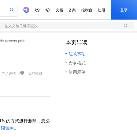
文档
备案
控制台
注册
登录
输入文档关键字查找
验
作计划
器
AI 活动
专业服务
服务伙伴合作计划
开发者社区
加入我们
服务平台百炼
阿里云 OPC 创新助力计划
ete-access-point
本页导读
（1）
一站式生成采购清单，支持单品或批量购买
S
io：打造专属 AI 语音助手
S产品伙伴计划（繁花）
峰会
造的大模型服务与应用开发平台
轻量应用服务器
一句话生成原生可编辑精美 PPT 文稿
AI 生产力先锋
Al MaaS 服务伙伴赋能合作
域名
博文
Careers
至高可申请百万元
注意事项
性可伸缩的云计算服务
开启高性价比 AI 编程新体验
Qwen-Audio-3.0-Realtime 端到端实时语音角色扮演
输入一句话想法, 轻松生成专业的 PPT
先锋实践拓展 AI 生产力的边界
快速构建应用程序和网站，即刻迈出上云第一步
Token 补贴，五大权
计划
海大会
伙伴信用分合作计划
商标
问答
社会招聘
命令格式
益加速 OPC 成功
S
eek-V4-Pro
数字证书管理服务（原SSL证书）
一键部署幻兽帕鲁游戏服务器
飞天发布时刻
HOT
划
备案
电子书
校园招聘
使用示例
pSeek-V4-Pro
视频创作，一键激活电商全链路生产力
全托管，含MySQL、PostgreSQL、SQL Server、MariaDB多引擎
实现全站HTTPS，呈现可信的WEB访问
一键购买专属联机服务器，轻松开启游戏
所见，即是所愿
我的收藏
产品详情
更多支持
划
公司注册
镜像站
视频生成
语音识别与合成
专属 QwenPaw
短信服务
漫剧工坊：一站式动画创作平台
AI 实训营
HOT
合作伙伴培训与认证
划
上云迁移
的智能体编程平台
站生成，高效打造优质广告素材
从聊天伙伴进化为能主动干活的本地数字员工
快速生产连贯的高质量长漫剧
从基础到进阶，Agent 创客手把手教你
国内短信简单易用，安全可靠，秒级触达，全球覆盖200+国家和地区。
e-1.1-T2V
Qwen3-TTS-Flash
lScope
我要反馈
查询合作伙伴
畅细腻的高质量视频
离线语音合成大模型，多语言方言自适应，低延迟高稳定
n Alibaba Cloud ISV 合作
代维服务
olarDB
建企业门户网站
大数据开发治理平台 DataWorks
10 分钟搭建微信、支付宝小程序
创新加速
ope
登录合作伙伴管理后台
我要建议
站，无忧落地极速上线
以可视化方式快速构建移动和 PC 门户网站
100%兼容MySQL、PostgreSQL，兼容Oracle，支持集中和分布式
高效部署网站，快速应用到小程序
Data Agent 驱动的一站式 Data+AI 开发治理平台
e-1.1-I2V
Cosyvoice-V3-Flash
安全
TS
的方式进行删除，您必
畅自然，细节丰富
高表现力语音合成大模型，语音克隆听感自然
我要投诉
netes 版 ACK
上云场景组合购
伴
权限策略
。
容器应用的 K8s 服务
漫剧创作，剧本、分镜、视频高效生成
覆盖90%+业务场景，专享组合折扣价
2V
VPN
Fun-ASR