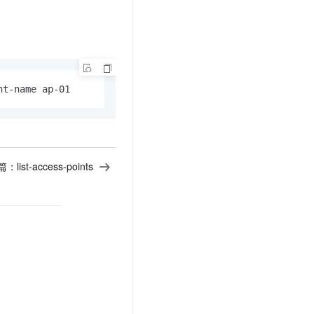
t.diy 一步搞定创意建站
构建大模型应用的安全防护体系
通过自然语言交互简化开发流程,全栈开发支持
通过阿里云安全产品对 AI 应用进行安全防护
nt-name ap-01
篇：
list-access-points