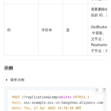
需要删除的
应的
ID。规
GetBucketRe
ID
字符串
是
中获取。
父节点：
Replication
子节点：无
示例
请求示例
POST
 /?replication&comp=
delete
HTTP
/
1.1
Host
: oss-example.
oss
-cn-hangzhou.
aliyuncs
.
com
Date
: 
Thu
, 
17
Apr
2025
15
:
39
:
18
GMT