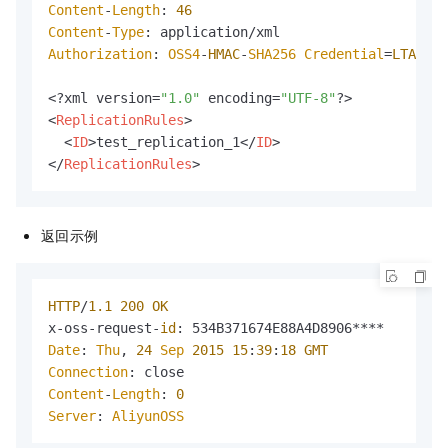
Content
-
Length
: 
46
Content
-
Type
Authorization
: 
OSS4
-
HMAC
-
SHA256
Credential
=
LTAI
***
<?xml version=
"1.0"
 encoding=
"UTF-8"
<
ReplicationRules
>
<
ID
>
test_replication_1
</
ID
>
</
ReplicationRules
>
返回示例
HTTP
/
1.1
200
OK
x-oss-request-
id
Date
: 
Thu
, 
24
Sep
2015
15
:
39
:
18
GMT
Connection
Content
-
Length
: 
0
Server
: 
AliyunOSS