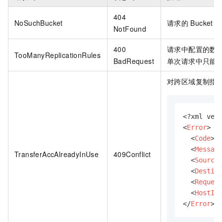
404
NoSuchBucket
请求的
Bucket
NotFound
400
请求中配置的数
TooManyReplicationRules
BadRequest
单次请求中只能
对跨区域复制指
<?xml ver
<
Error
>
<
Code
>
T
<
Messag
TransferAccAlreadyInUse
409Conflict
<
Source
<
Destin
<
Reques
<
HostId
</
Error
>