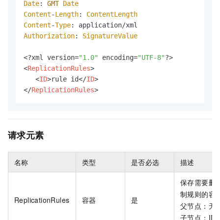
Date
: 
GMT
Date
Content
-
Length
: 
ContentLength
Content
-
Type
Authorization
: 
SignatureValue
<?xml version=
"1.0"
 encoding=
"UTF-8"
<
ReplicationRules
>
<
ID
>
rule id
</
ID
>
</
ReplicationRules
>
请求元素
名称
类型
是否必选
描述
保存需要删
制规则的容
ReplicationRules
容器
是
父节点：无
子节点：ID