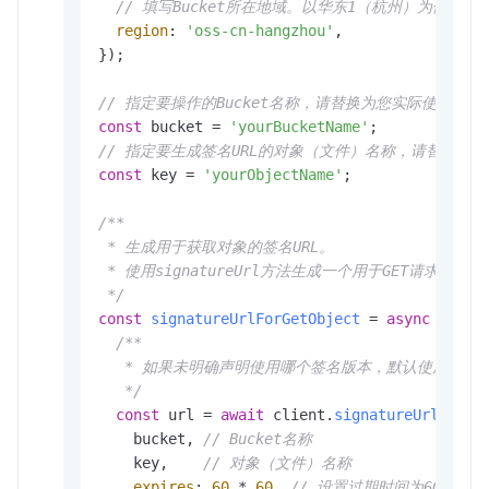
// 填写Bucket所在地域。以华东1（杭州）为例，Region
region
: 
'oss-cn-hangzhou'
,

});

// 指定要操作的Bucket名称，请替换为您实际使用的Buc
const
 bucket = 
'yourBucketName'
// 指定要生成签名URL的对象（文件）名称，请替换为
const
 key = 
'yourObjectName'
;

/**

 * 生成用于获取对象的签名URL。

 * 使用signatureUrl方法生成一个用于GET请求的签名URL
 */
const
signatureUrlForGetObject
 = 
async
 (
) => 
/**

   * 如果未明确声明使用哪个签名版本，默认使用Client.opt
   */
const
 url = 
await
 client.
signatureUrl
({

    bucket, 
// Bucket名称
    key,    
// 对象（文件）名称
expires
: 
60
 * 
60
, 
// 设置过期时间为60分钟