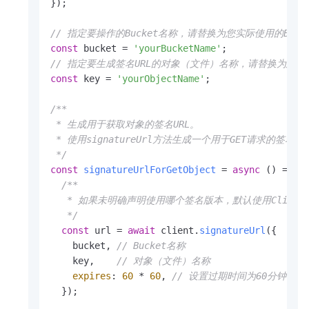
});

// 指定要操作的Bucket名称，请替换为您实际使用的Buck
const
 bucket = 
'yourBucketName'
// 指定要生成签名URL的对象（文件）名称，请替换为您
const
 key = 
'yourObjectName'
;

/**

 * 生成用于获取对象的签名URL。

 * 使用signatureUrl方法生成一个用于GET请求的签名URL，默
 */
const
signatureUrlForGetObject
 = 
async
 (
) => {

/**

   * 如果未明确声明使用哪个签名版本，默认使用Client.opti
   */
const
 url = 
await
 client.
signatureUrl
({

    bucket, 
// Bucket名称
    key,    
// 对象（文件）名称
expires
: 
60
 * 
60
, 
// 设置过期时间为60分钟（
  });
