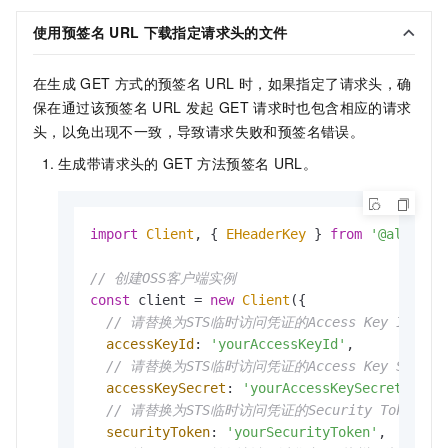
使用预签名
URL
下载指定
请求头的文件
在生成
GET
方式的预签名
URL
时，如果指定了请求头，确
保在通过该预签名
URL
发起
GET
请求时也包含相应的请求
头，以免出现不一致，导致请求失败和预签名错误。
生成带请求头的
GET
方法预签名
URL。
import
Client
, { 
EHeaderKey
 } 
from
'@aliyun/
// 创建OSS客户端实例
const
 client = 
new
Client
({

// 请替换为STS临时访问凭证的Access Key ID
accessKeyId
: 
'yourAccessKeyId'
,

// 请替换为STS临时访问凭证的Access Key Secret
accessKeySecret
: 
'yourAccessKeySecret'
,

// 请替换为STS临时访问凭证的Security Token
securityToken
: 
'yourSecurityToken'
,
