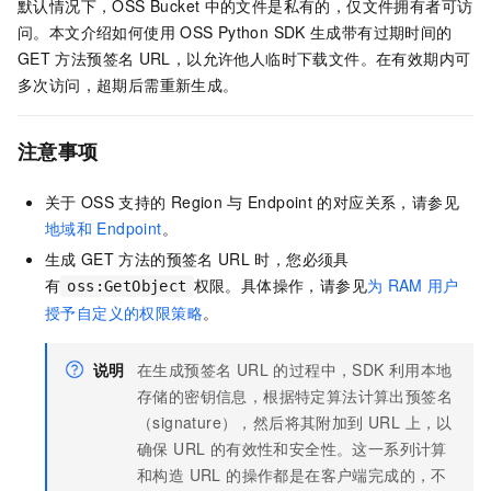
默认情况下，OSS Bucket
中的文件是私有的，仅文件拥有者可访
问。本文介绍如何使用
OSS Python SDK
生成带有过期时间的
GET
方法预签名
URL，以允许他人临时下载文件。在有效期内可
多次访问，超期后需重新生成。
注意事项
关于
OSS
支持的
Region
与
Endpoint
的对应关系，请参见
地域和
Endpoint
。
生成
GET
方法的预签名
URL
时，您必须具
有
权限。具体操作，请参见
为
RAM
用户
oss:GetObject
授予自定义的权限策略
。
说明
在生成预签名 URL 的过程中，SDK 利用本地
存储的密钥信息，根据特定算法计算出预签名
（signature），然后将其附加到 URL 上，以
确保 URL 的有效性和安全性。这一系列计算
和构造 URL 的操作都是在客户端完成的，不