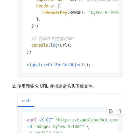
headers
: {

      [
EHeaderKey
.
RANGE
]: 
'bytes=0-1024'
, 
//
    },

  });

// 打印生成的签名URL
console
.
log
(url);

};

signatureUrlForGetObject
使用预签名
URL
并指定请求头下载文件。
curl
curl
-X 
GET
"https://examplebucket.oss-cn-ha
-H
"Range: bytes=0-1024"