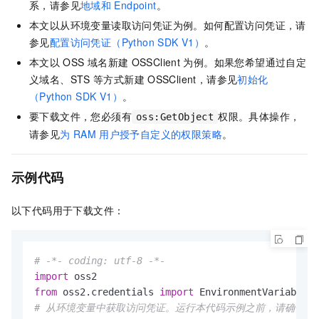
系，请参见
地域和
Endpoint
。
本文以从环境变量读取访问凭证为例。如何配置访问凭证，请
参见
配置访问凭证（Python SDK V1）
。
本文以
OSS
域名新建
OSSClient
为例。如果您希望通过自定
义域名、STS
等方式新建
OSSClient，请参见
初始化
（Python SDK V1）
。
要下载文件，您必须有
权限。具体操作，
oss:GetObject
请参见
为
RAM
用户授予自定义的权限策略
。
示例代码
以下代码用于下载文件：
# -*- coding: utf-8 -*-
import
from
 oss2.credentials 
import
# 从环境变量中获取访问凭证。运行本代码示例之前，请确保已设置环境变量OS