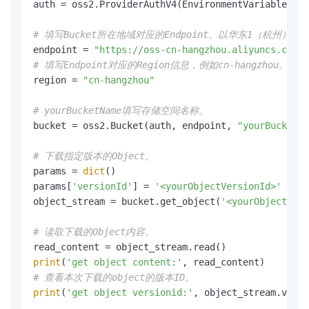
auth = oss2.ProviderAuthV4(EnvironmentVariableCred
# 填写Bucket所在地域对应的Endpoint。以华东1（杭州）为例，Endp
endpoint = 
"https://oss-cn-hangzhou.aliyuncs.com"
# 填写Endpoint对应的Region信息，例如cn-hangzhou
region = 
"cn-hangzhou"
# yourBucketName填写存储空间名称。
bucket = oss2.Bucket(auth, endpoint, 
"yourBucketNa
# 下载指定版本的Object。
params = 
dict
()

params[
'versionId'
] = 
'<yourObjectVersionId>'
object_stream = bucket.get_object(
'<yourObjectName
# 读取下载的Object内容。
print
(
'get object content:'
# 查看本次下载的object的版本ID。
print
(
'get object versionid:'
, object_stream.versi