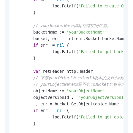
		log.Fatalf(
"Failed to create OSS c
	}

// yourBucketName填写存储空间名称。
	bucketName := 
"yourBucketName"
	bucket, err := client.Bucket(bucketName)

if
 err != 
nil
 {

		log.Fatalf(
"Failed to get bucket '
	}

var
 retHeader http.Header

// 下载yourObjectVersionId版本的文件到缓存。
// yourObjectName填写不包含Bucket名称在内的
	objectName := 
"yourObjectName"
	objectVersionId := 
"yourObjectVersionId"
	_, err = bucket.GetObject(objectName, oss.VersionId(objectVersionId), oss.GetResponseHeader(&retHeader))

if
 err != 
nil
 {

		log.Fatalf(
"Failed to get object '
	}
