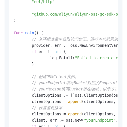
"net/http"
"github.com/aliyun/aliyun-oss-go-sdk/oss"
)

func
main
()
 {

// 从环境变量中获取访问凭证。运行本代码示例之前，请确保已设
	provider, err := oss.NewEnvironmentVariableCredentialsProvider()

if
 err != 
nil
 {

		log.Fatalf(
"Failed to create cred
	}

// 创建OSSClient实例。
// yourEndpoint填写Bucket对应的Endpoint
// yourRegion填写Bucket所在地域，以华东1（
	clientOptions := []oss.ClientOption{oss.SetCredentialsProvider(&provider)}

	clientOptions = 
append
(clientOptions, oss.
// 设置签名版本
	clientOptions = 
append
(clientOptions, oss.
	client, err := oss.New(
"yourEndpoint"
, 
""
,
if
 err != 
nil
 {
