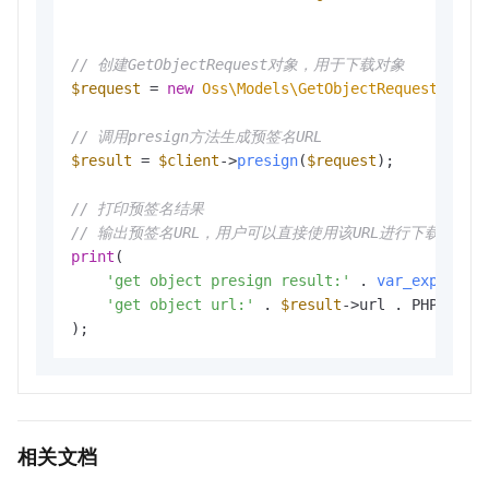
// 创建GetObjectRequest对象，用于下载对象
$request
 = 
new
Oss\Models\GetObjectRequest
(buck
// 调用presign方法生成预签名URL
$result
 = 
$client
->
presign
(
$request
);

// 打印预签名结果
// 输出预签名URL，用户可以直接使用该URL进行下载操作
print
(

'get object presign result:'
 . 
var_export
(
$
'get object url:'
 . 
$result
->url . PHP_EOL 
相关文档