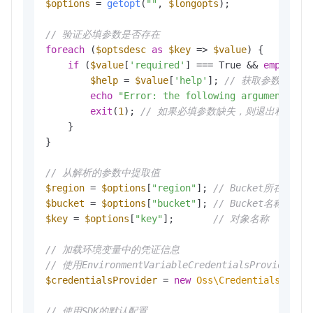
$options
 = 
getopt
(
""
, 
$longopts
);

// 验证必填参数是否存在
foreach
 (
$optsdesc
as
$key
 => 
$value
) {

if
 (
$value
[
'required'
] === True && 
empty
(
$o
$help
 = 
$value
[
'help'
]; 
// 获取参数的帮助
echo
"Error: the following arguments ar
exit
(
1
); 
// 如果必填参数缺失，则退出程序
    }

}

// 从解析的参数中提取值
$region
 = 
$options
[
"region"
]; 
// Bucket所在的地域
$bucket
 = 
$options
[
"bucket"
]; 
// Bucket名称
$key
 = 
$options
[
"key"
];       
// 对象名称
// 加载环境变量中的凭证信息
// 使用EnvironmentVariableCredentialsProvider
$credentialsProvider
 = 
new
Oss\Credentials\Envi
// 使用SDK的默认配置