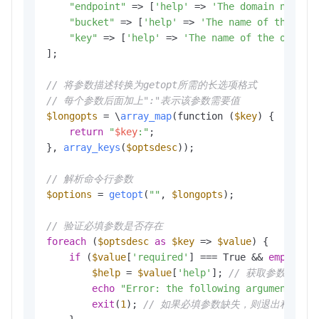
"endpoint"
 => [
'help'
 => 
'The domain names 
"bucket"
 => [
'help'
 => 
'The name of the buc
"key"
 => [
'help'
 => 
'The name of the object
];

// 将参数描述转换为getopt所需的长选项格式
// 每个参数后面加上":"表示该参数需要值
$longopts
 = \
array_map
(function (
$key
) {

return
"
$key
:"
;

}, 
array_keys
(
$optsdesc
));

// 解析命令行参数
$options
 = 
getopt
(
""
, 
$longopts
);

// 验证必填参数是否存在
foreach
 (
$optsdesc
as
$key
 => 
$value
) {

if
 (
$value
[
'required'
] === True && 
empty
(
$o
$help
 = 
$value
[
'help'
]; 
// 获取参数的帮助
echo
"Error: the following arguments ar
exit
(
1
); 
// 如果必填参数缺失，则退出程序