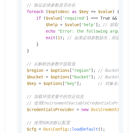
// 验证必填参数是否存在
foreach
 (
$optsdesc
as
$key
 => 
$value
) {

if
 (
$value
[
'required'
] === True && 
empty
$help
 = 
$value
[
'help'
]; 
// 获取参数的
echo
"Error: the following arguments
exit
(
1
); 
// 如果必填参数缺失，则退出程序
    }

}

// 从解析的参数中提取值
$region
 = 
$options
[
"region"
]; 
// Bucket所在
$bucket
 = 
$options
[
"bucket"
]; 
// Bucket名称
$key
 = 
$options
[
"key"
];       
// 对象名称
// 加载环境变量中的凭证信息
// 使用EnvironmentVariableCredentialsProvi
$credentialsProvider
 = 
new
Oss\Credentials\E
// 使用SDK的默认配置
$cfg
 = 
Oss\Config
::
loadDefault