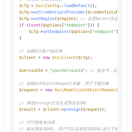
$cfg
 = 
Oss\Config
::
loadDefault
$cfg
->
setCredentialsProvider
(
$credentialsProvid
$cfg
->
setRegion
(
$region
); 
// 设置Bucket所在的地域
if
 (
isset
(
$options
[
"endpoint"
])) {

$cfg
->
setEndpoint
(
$options
[
"endpoint"
]); 
//
}

// 创建OSS客户端实例
$client
 = 
new
Oss\Client
(
$cfg
);

$versionId
 = 
"yourVersionId"
; 
// 版本号，此处仅
// 创建GetObjectRequest对象，用于下载对象
$request
 = 
new
Oss\Models\GetObjectRequest
(buck
// 调用presign方法生成预签名URL
$result
 = 
$client
->
presign
(
$request
);

// 打印预签名结果
// 输出预签名URL，用户可以直接使用该URL进行下载操作