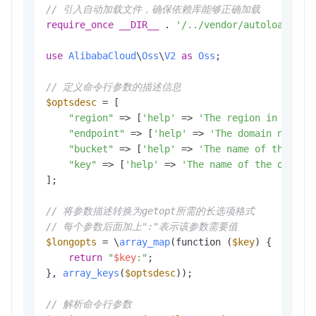
// 引入自动加载文件，确保依赖库能够正确加载
require_once
__DIR__
 . 
'/../vendor/autoload.php
use
AlibabaCloud
\
Oss
\
V2
as
Oss
;

// 定义命令行参数的描述信息
$optsdesc
 = [

"region"
 => [
'help'
 => 
'The region in which
"endpoint"
 => [
'help'
 => 
'The domain names 
"bucket"
 => [
'help'
 => 
'The name of the buc
"key"
 => [
'help'
 => 
'The name of the object
];

// 将参数描述转换为getopt所需的长选项格式
// 每个参数后面加上":"表示该参数需要值
$longopts
 = \
array_map
(function (
$key
) {

return
"
$key
:"
;

}, 
array_keys
(
$optsdesc
));

// 解析命令行参数