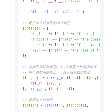
require_once
__DIR__
 . 
'/../vendor/autoload.
use
AlibabaCloud
\
Oss
\
V2
as
Oss
;

// 定义命令行参数的描述信息
$optsdesc
 = [

"region"
 => [
'help'
 => 
'The region in wh
"endpoint"
 => [
'help'
 => 
'The domain nam
"bucket"
 => [
'help'
 => 
'The name of the 
"key"
 => [
'help'
 => 
'The name of the obj
];

// 将参数描述转换为getopt所需的长选项格式
// 每个参数后面加上":"表示该参数需要值
$longopts
 = \
array_map
(function (
$key
) {

return
"
$key
:"
;

}, 
array_keys
(
$optsdesc
));

// 解析命令行参数
$options
 = 
getopt
(
""
, 
$longopts
);
