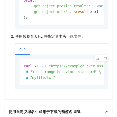
print
(

'get object presign result:'
 . 
var_expor
'get object url:'
 . 
$result
->url . PHP_E
使用预签名
URL
并指定请求头下载文件。
curl
curl
-X 
GET
"https://examplebucket.oss-cn-ha
-H
"x-oss-range-behavior: standard"
-o
"myfile.txt"
使用自定义域名生成用于下载的预签名
URL