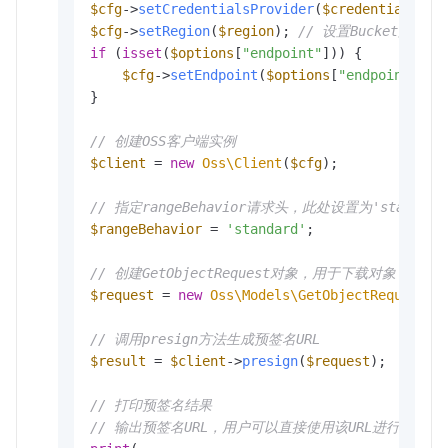
$cfg
->
setCredentialsProvider
(
$credentialsPro
$cfg
->
setRegion
(
$region
); 
// 设置Bucket所在的
if
 (
isset
(
$options
[
"endpoint"
])) {

$cfg
->
setEndpoint
(
$options
[
"endpoint"
]);
}

// 创建OSS客户端实例
$client
 = 
new
Oss\Client
(
$cfg
);

// 指定rangeBehavior请求头，此处设置为'standard
$rangeBehavior
 = 
'standard'
;

// 创建GetObjectRequest对象，用于下载对象
$request
 = 
new
Oss\Models\GetObjectRequest
(b
// 调用presign方法生成预签名URL
$result
 = 
$client
->
presign
(
$request
);

// 打印预签名结果
// 输出预签名URL，用户可以直接使用该URL进行下载操