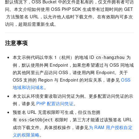
默认情况下，OSS Bucket
中的文件是私有的，仅文件拥有者可访
问。本文介绍如何使用
OSS PHP SDK
生成带有过期时间的
GET
方法预签名
URL，以允许他人临时下载文件。在有效期内可多次
访问，超期后需重新生成。
注意事项
本文示例代码以华东
1（杭州）的地域
ID
为
cn-hangzhou
例，默认使用外网
Endpoint，如果您希望通过与
OSS
同地域
的其他阿里云产品访问
OSS，请使用内网
Endpoint。关于
OSS
支持的
Region
与
Endpoint
的对应关系，请参见
OSS
地域和访问域名
。
本文以从环境变量读取访问凭证为例。更多配置访问凭证的示
例，请参见
PHP
配置访问凭证
。
预签名
URL
无需权限即可生成，但仅当您拥
有
权限时，第三方才能通过该预签名
URL
oss:GetObject
成功下载文件。具体授权操作，请参见
为
RAM
用户授权自定
义的权限策略
。