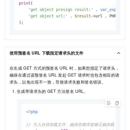
print
(

'get object presign result:'
 . 
var_export
(
$
'get object url:'
 . 
$result
->url . PHP_EOL 
使用预签名
URL
下载指定
请求头的文件
在生成
GET
方式的预签名
URL
时，如果您指定了请求头，
确保在通过该预签名
URL
发起
GET
请求时也包含相应的请
求头，以免出现不一致，导致请求失败和签名错误。
生成带请求头的
GET
方法签名
URL。
<?php
// 引入自动加载文件，确保依赖库能够正确加载