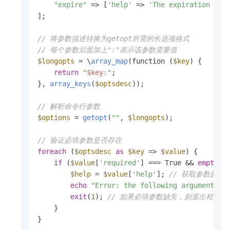
"expire"
 => [
'help'
 => 
'The expiration tim
];

// 将参数描述转换为getopt所需的长选项格式
// 每个参数后面加上":"表示该参数需要值
$longopts
 = \
array_map
(function (
$key
) {

return
"
$key
:"
;

}, 
array_keys
(
$optsdesc
));

// 解析命令行参数
$options
 = 
getopt
(
""
, 
$longopts
);

// 验证必填参数是否存在
foreach
 (
$optsdesc
as
$key
 => 
$value
) {

if
 (
$value
[
'required'
] === True && 
empty
(
$
$help
 = 
$value
[
'help'
]; 
// 获取参数的帮
echo
"Error: the following arguments a
exit
(
1
); 
// 如果必填参数缺失，则退出程序
    }

}
