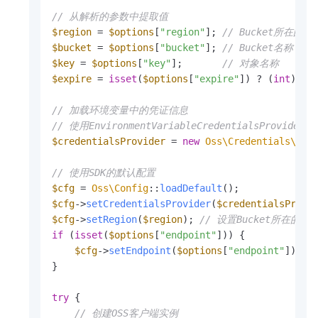
// 从解析的参数中提取值
$region
 = 
$options
[
"region"
]; 
// Bucket所在的地
$bucket
 = 
$options
[
"bucket"
]; 
// Bucket名称
$key
 = 
$options
[
"key"
];       
// 对象名称
$expire
 = 
isset
(
$options
[
"expire"
]) ? (
int
)
$op
// 加载环境变量中的凭证信息
// 使用EnvironmentVariableCredentialsProvide
$credentialsProvider
 = 
new
Oss\Credentials\Env
// 使用SDK的默认配置
$cfg
 = 
Oss\Config
::
loadDefault
$cfg
->
setCredentialsProvider
(
$credentialsProvi
$cfg
->
setRegion
(
$region
); 
// 设置Bucket所在的地
if
 (
isset
(
$options
[
"endpoint"
])) {

$cfg
->
setEndpoint
(
$options
[
"endpoint"
]); 
/
}

try
 {

// 创建OSS客户端实例