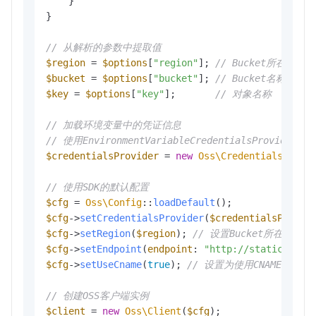
    }

}

// 从解析的参数中提取值
$region
 = 
$options
[
"region"
]; 
// Bucket所在的地域
$bucket
 = 
$options
[
"bucket"
]; 
// Bucket名称
$key
 = 
$options
[
"key"
];       
// 对象名称
// 加载环境变量中的凭证信息
// 使用EnvironmentVariableCredentialsProvider
$credentialsProvider
 = 
new
Oss\Credentials\Envi
// 使用SDK的默认配置
$cfg
 = 
Oss\Config
::
loadDefault
$cfg
->
setCredentialsProvider
(
$credentialsProvid
$cfg
->
setRegion
(
$region
); 
// 设置Bucket所在的地域
$cfg
->
setEndpoint
(
endpoint
: 
"http://static.exam
$cfg
->
setUseCname
(
true
); 
// 设置为使用CNAME
// 创建OSS客户端实例
$client
 = 
new
Oss\Client
(
$cfg
);
