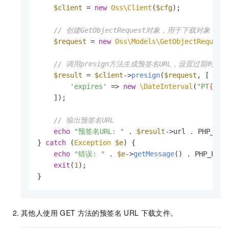
$client
 = 
new
Oss\Client
(
$cfg
);

// 创建GetObjectRequest对象，用于下载对象
$request
 = 
new
Oss\Models\GetObjectRequest
// 调用presign方法生成预签名URL，设置过期时间
$result
 = 
$client
->
presign
(
$request
, [

'expires'
 => 
new
\DateInterval
(
"PT
{$ex
    ]);

// 输出预签名URL
echo
"预签名URL: "
 . 
$result
->url . PHP_EOL;
} 
catch
 (
Exception
$e
) {

echo
"错误: "
 . 
$e
->
getMessage
() . PHP_EOL;

exit
(
1
);

}
其他人使用
GET
方法的预签名
URL
下载文件。