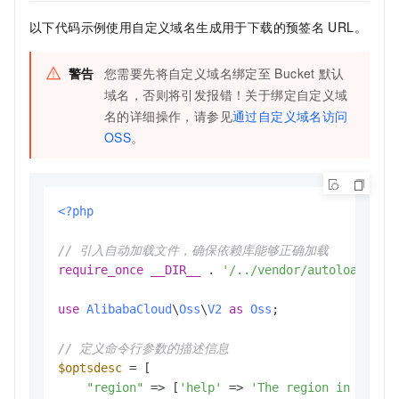
以下代码示例使用自定义域名生成用于下载的预签名
URL。
警告
您需要先将自定义域名绑定至
Bucket
默认
域名，否则将引发报错！关于绑定自定义域
名的详细操作，请参见
通过自定义域名访问
OSS
。
<?php
// 引入自动加载文件，确保依赖库能够正确加载
require_once
__DIR__
 . 
'/../vendor/autoload.php
use
AlibabaCloud
\
Oss
\
V2
as
Oss
;

// 定义命令行参数的描述信息
$optsdesc
 = [

"region"
 => [
'help'
 => 
'The region in which