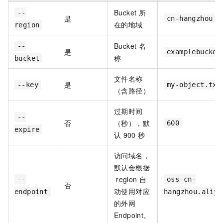
Bucket
所
--
是
cn-hangzhou
在的地域
region
Bucket
名
--
是
examplebucket
称
bucket
文件名称
是
--key
my-object.txt
（含路径）
过期时间
--
否
（秒），默
600
expire
认
900
秒
访问域名，
默认会根据
region
自
--
oss-cn-
否
动使用对应
endpoint
hangzhou.aliyu
的外网
Endpoint。