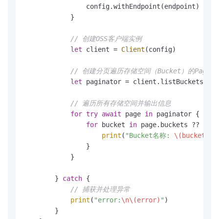
                config.withEndpoint(endpoint)

            }

// 创建OSS客户端实例
let
 client 
=
Client
(config)

// 创建分页遍历存储空间（Bucket）的Pagina
let
 paginator 
=
 client.listBucketsPagi
// 遍历所有存储空间并输出信息
for
try
await
 page 
in
 paginator {

for
 bucket 
in
 page.buckets 
??
 [] {

print
(
"Bucket名称: 
\(bucket.na
                }

            }

        } 
catch
 {

// 捕获并处理异常
print
(
"error:
\n
\(error)
"
)

        }
