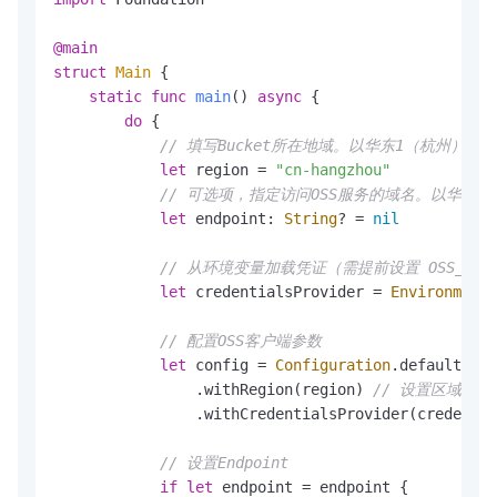
@main
struct
Main
 {

static
func
main
() 
async
 {

do
 {

// 填写Bucket所在地域。以华东1（杭州）为例，R
let
 region 
=
"cn-hangzhou"
// 可选项，指定访问OSS服务的域名。以华东1（杭州）为例
let
 endpoint: 
String
? 
=
nil
// 从环境变量加载凭证（需提前设置 OSS_ACCESS_K
let
 credentialsProvider 
=
EnvironmentC
// 配置OSS客户端参数
let
 config 
=
Configuration
.default()

                .withRegion(region) 
// 设置区域
                .withCredentialsProvider(credentia
// 设置Endpoint
if
let
 endpoint 
=
 endpoint {
