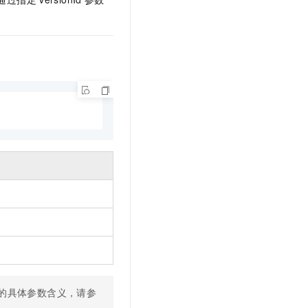
文戏情感细腻自然，动作戏激烈拳拳到肉，实现更强表演能力
支持中英文自由切换，具备更强的噪声鲁棒性
云聚AI 严选权益
SSL 证书
，一键激活高效办公新体验
精选AI产品，从模型到应用全链提效
堡垒机
AI 用量加速计划
应用
防火墙
、识别商机，让客服更高效、服务更出色。
新老同享，达量后返
千问办公
主机安全
NEW
的智能体编程平台
一站式AI生产力平台
AI 应用及服务市场
伶鹊
企业级人与Agent协作平台，接入和调度多个数字员工
智能客服平台，对话机器人、对话分析、智能外呼
AI 应用
大模型服务平台百炼 - 全妙
大模型
应用创作平台
多模态内容创作工具，已接入 DeepSeek
自然语言处理
数据标注
机器学习
息提取
与 AI 智能体进行实时音视频通话
从文本、图片、视频中提取结构化的属性信息
构建支持视频理解的 AI 音视频实时通话应用
的具体参数含义，请参