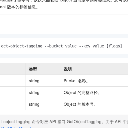
服务生态伙伴
视觉 Coding、空间感知、多模态思考等全面升级
1M上下文，专为长程任务能力而生
云工开物
企业应用
Night Plan 支持 Qwen 3.8-Max
AI 办公
NEW
ect
版本的标签信息。
Red Hat
30+ 款产品免费体验
夜间 5 折，Qwen/Meoo/TokenPlan 客户专享
AI智能应用
科研合作
ERP
堂（旗舰版）
SUSE
智能客服
AI 应用构建
大模型原生
CRM
2个月
自动承接线索
建站小程序
Qoder
大模型服务平台百炼-应用模版
OA 办公系统
HOT
NEW
面向真实软件
个人版上线、团队版降价；千问3.8-Max首发发尝鲜
丰富多元化的应用模版和解决方案
力提升
 get-object-tagging --bucket value --key value [flags]
财税管理
模板建站
万有无界
大模型服务平台百炼-智能体
400电话
定制建站
的模型效果
灵活可视化地构建企业级 Agent
方案
广告营销
模板小程序
类型
说明
秒悟
人工智能平台 PAI
定制小程序
云端极速 AI 
新一代 AI 视频生成模型，深度适配广告营销等场景
AI Native 的算法工程平台，一站式完成建模、训练、推理服务部署
string
Bucket
名称。
APP 开发
string
Object
的完整路径。
建站系统
string
Object
的版本号。
AI 应用
10分钟微调：让0.6B模型媲美235B模型
多模态数据信
依托云原生高可用架构,实现Dify私有化部署
用1%尺寸在特定领域达到大模型90%以上效果
t-object-tagging
命令对应
API
接口
GetObjectTagging。关于
API
中