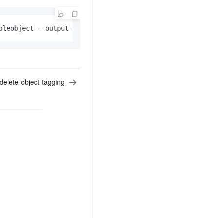
pleobject --output-format yaml
delete-object-tagging