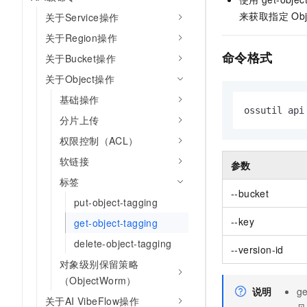
AI 产品 免费试用
网络
安全
云开发大赛
来获取指定
Obj
关于Service操作
Tableau 订阅
1亿+ 大模型 tokens 和 
关于Region操作
可观测
入门学习赛
中间件
AI空中课堂在线直播课
140+云产品 免费试用
命令格式
关于Bucket操作
大模型服务
上云与迁云
产品新客免费试用，最长1
数据库
关于Object操作
生态解决方案
千问AI平台-Token Plan
企业出海
大模型ACA认证体验
大数据计算
基础操作
助力企业全员 AI 认知与能
ossutil api
行业生态解决方案
分片上传
政企业务
媒体服务
千问AI平台-模型体验
开发者生态解决方案
权限控制（ACL）
在线体验全尺寸、多种模态
企业服务与云通信
软链接
AI 开发和 AI 应用解决
参数
Happy 系列大模型
标签
域名与网站
--bucket
put-object-tagging
终端用户计算
--key
get-object-tagging
Serverless
大模型解决方案
delete-object-tagging
--version-id
对象级别保留策略
开发工具
快速部署 Dify，高效搭建 
（ObjectWorm）
说明
ge
迁移与运维管理
关于AI VibeFlow操作