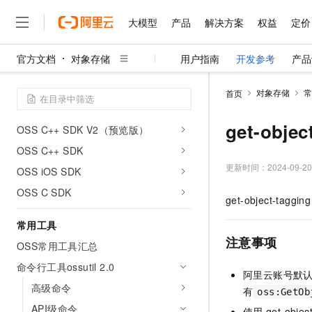
OSS Harmony SDK（预览版）
大模型
产品
解决方案
权益
定价
OSS Swift SDK
OSS Ruby SDK
官方文档
对象存储
用户指南
开发参考
产品
OSS Browser.js SDK
大模型
产品
解决方案
权益
定价
云市场
伙伴
服务
了解阿里云
精选产品
精选解决方案
普惠上云
产品定价
精选商城
成为销售伙伴
售前咨询
为什么选择阿里云
OSS Kotlin SDK V2（预览版）
千问AI平台
对象存储
常
首页
了解云产品的定价详情
大模型服务平台百炼
千问办公，解锁你的工作
普惠上云 官方力荐
分销伙伴
在线服务
网站建设
什么是云计算
OSS Android SDK
大
大模型服务与应用平台
企业级Agent产品，直接
云服务器38元/年起，超
get-objec
OSS C++ SDK V2（预览版）
咨询伙伴
多端小程序
技术领先
云上成本管理
售后服务
OSS C++ SDK
千问大模型
Agency Agents：拥
官方推荐返现计划
大模型
大模型
精选产品
精选解决方案
Salesforce 国际版订阅
稳定可靠
管理和优化成本
多元化、高性能、安全可靠
推荐新用户得奖励，单订单
更新时间：
2024-09-20
销售伙伴合作计划
OSS iOS SDK
自助服务
友盟天域
安全合规
人工智能与机器学习
AI
文本生成
OSS C SDK
无影云电脑
HappyHorse 打造一
云工开物
get-object-tagging
无影生态合作计划
在线服务
观测云
分析师报告
随时随地安全接入的云上超
高校专属算力普惠，学生认
计算
互联网应用开发
Qwen3.8-Max
HOT
常用工具
Salesforce On Alibaba C
工单服务
智能体时代全能旗舰模型
Tuya 物联网平台阿里云
研究报告与白皮书
云解析DNS
快速拥有专属 OpenClaw
Consulting Partner 合
注意事项
大数据
容器
OSS常用工具汇总
免费试用
短信专区
蓝凌 OA
Qwen3.7-Plus
AI 大模型销售与服务生
命令行工具ossutil 2.0
现代化应用
存储
天池大赛
阿里云账号默
能看、能想、能动手的多模
云原生大数据计算服务 Max
解决方案免费试用 新老
电子合同
高级命令
有
oss:GetOb
面向分析的企业级SaaS模
最高领取价值200元试用
安全
网络与CDN
AI 算法大赛
Qwen3-VL-Plus
API级命令
畅捷通
使用
get-objec