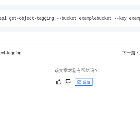
api get-object-tagging --bucket examplebucket --key exam
ect-tagging
下一篇：
该文章对您有帮助吗？
反馈