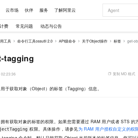
云市场
伙伴
服务
了解阿里云
计费
常见问题
动态与公告
AI 特惠
数据与 API
成为产品伙伴
企业增值服务
最佳实践
价格计算器
AI 场景体
基础软件
产品伙伴合
阿里云认证
市场活动
配置报价
大模型
用工具
命令行工具ossutil 2.0
API级命令
关于Object操作
标签
get-ob
自助选配和估算价格
新方式
域名与网站
睿译宝，AI翻译排版一步到位
智启 AI 普惠权益
产品生态集成认证中心
企业支持计划
云上春晚
千问官方 MaaS 平台，为开发者和 Agent 而生，新用户赠送 1 亿 + tokens 额度
云服务器 EC
Qwen Aud
AI Coding
阿里云Maa
2026 阿里云
为企业打
数据集
Windows
大模型认证
模型
NEW
NEW
交付可用成果
值低价云产品抢先购
提供智能易用的域名与建站服务
上传文档即自动完成翻译和格式还原
至高享 1亿+免费 tokens，加速 Al 应用落地
安全可靠、弹
智能编程，一键
t-tagging
产品生态伙伴
专家技术服务
云上奥运之旅
弹性计算合作
阿里云中企出
手机三要素
宝塔 Linux
全部认证
价格优势
有专属领域专家
对象存储 OSS
GLM-5.2：长任务时代开源旗舰模型
阿里云 OPC 创新助力计划
云数据库 RD
即刻拥有 DeepS
AI 电商营销
产品生态伙伴工作台
企业增值服务台
云栖战略参考
云存储合作计
云栖大会
身份实名认证
CentOS
训练营
推动算力普惠，释放技术红利
的大模型服务
最高返9万
多领域专家智能体,一键组建 AI 虚拟交付团队
至高百万元 Token 补贴，加速一人公司成长
稳定、安全、高性价比、高性能的云存储服务
真正可用的 1M 上下文,一次完成代码全链路开发
轻松解锁专属 Dee
从图文生成到
复制 MD 格式
 02:23:36
云上的中国
数据库合作计
活动全景
短信
Docker
图片和
站式影视创作平台
人工智能平台 PAI
Hermes Agent，打造自进化智能体
Token Plan 模型订阅计划
Qoder
5 分钟轻松部署
AI 广告创作
企业成长
大模型
NEW
信息公告
用于获取对象（Object）的标签（Tagging）信息。
看见新力量
云网络合作计
OCR 文字识别
JAVA
级电脑
证享300元代金券
可视化编排打通从文字构思到成片全链路闭环
一站式AI开发、训练和推理服务
自主进化，持久记忆，越用越聪明
Qwen3.8-Max 首发尝鲜，限时加量 10 倍，夜间低至2折
面向真实软件
图文、视频一
Kimi-K3
HappyHors
NEW
魔搭 Mode
loud
服务实践
官网公告
Kimi 最新旗舰模型，长程编程与推理利器
让文字生成流
金融模力时刻
Salesforce O
版
发票查验
全能环境
Qoder CN
Claude Code + GStack 打造工程团队
千问办公，限时限量积分加倍
云原生数据库 P
低代码高效构
AI 建站
NEW
作计划
计划
创新中心
魔搭 ModelSc
健康状态
让AI从“聊天伙伴”进化为能干活的“数字员工”
覆盖公网/内网、递归/权威、移动APP等全场景解析服务
安装技能 GStack，拥有专属 AI 工程团队
你的AI工作搭子，覆盖日常办公高频场景
基于千问大模型等，支持代码智能生成、研发智能问答
0 代码专业建
客户案例
天气预报查询
操作系统
Deepseek-v4-pro
HappyHors
态合作计划
认拥有获取对象的标签的权限。如果您需要通过
RAM
用户或者
STS
的
态智能体模型
旗舰 MoE 大模型，百万上下文与顶尖推理能力
图生视频，流
Compute
同享
容器服务 Kubernetes 版 ACK
万小智 AI 建站低至 15元/月
云防火墙
AI 短剧/漫剧
快递物流查询
WordPress
成为服务伙
高校合作
权限。具体操作，请参见
为
RAM
用户授权自定义的权
jectTagging
式云数据仓库
点，立即开启云上创新
提供一站式管理容器应用的 K8s 服务
送.CN域名，送备案服务码
云原生的云上
AI助力短剧
GLM-5.2
Wan2.7-T
Ubuntu
t-tagging
命令时，默认只能获取
Object
当前版本的标签信息。您可以