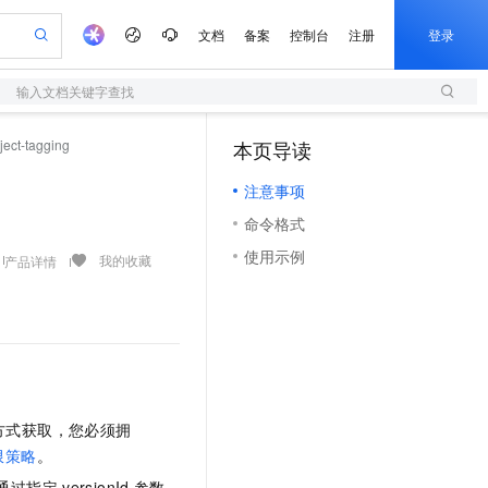
文档
备案
控制台
注册
登录
输入文档关键字查找
验
作计划
器
AI 活动
专业服务
服务伙伴合作计划
开发者社区
加入我们
服务平台百炼
阿里云 OPC 创新助力计划
ject-tagging
本页导读
（1）
一站式生成采购清单，支持单品或批量购买
S
io：打造专属 AI 语音助手
S产品伙伴计划（繁花）
峰会
造的大模型服务与应用开发平台
轻量应用服务器
一句话生成原生可编辑精美 PPT 文稿
AI 生产力先锋
Al MaaS 服务伙伴赋能合作
域名
博文
Careers
至高可申请百万元
注意事项
性可伸缩的云计算服务
开启高性价比 AI 编程新体验
Qwen-Audio-3.0-Realtime 端到端实时语音角色扮演
输入一句话想法, 轻松生成专业的 PPT
先锋实践拓展 AI 生产力的边界
快速构建应用程序和网站，即刻迈出上云第一步
Token 补贴，五大权
计划
海大会
伙伴信用分合作计划
商标
问答
社会招聘
命令格式
益加速 OPC 成功
S
eek-V4-Pro
数字证书管理服务（原SSL证书）
一键部署幻兽帕鲁游戏服务器
飞天发布时刻
HOT
划
备案
电子书
校园招聘
使用示例
pSeek-V4-Pro
视频创作，一键激活电商全链路生产力
全托管，含MySQL、PostgreSQL、SQL Server、MariaDB多引擎
实现全站HTTPS，呈现可信的WEB访问
一键购买专属联机服务器，轻松开启游戏
所见，即是所愿
我的收藏
产品详情
更多支持
划
公司注册
镜像站
视频生成
语音识别与合成
专属 QwenPaw
短信服务
漫剧工坊：一站式动画创作平台
AI 实训营
HOT
合作伙伴培训与认证
划
上云迁移
的智能体编程平台
站生成，高效打造优质广告素材
从聊天伙伴进化为能主动干活的本地数字员工
快速生产连贯的高质量长漫剧
从基础到进阶，Agent 创客手把手教你
国内短信简单易用，安全可靠，秒级触达，全球覆盖200+国家和地区。
e-1.1-T2V
Qwen3-TTS-Flash
lScope
我要反馈
查询合作伙伴
畅细腻的高质量视频
离线语音合成大模型，多语言方言自适应，低延迟高稳定
n Alibaba Cloud ISV 合作
代维服务
olarDB
建企业门户网站
大数据开发治理平台 DataWorks
10 分钟搭建微信、支付宝小程序
创新加速
ope
登录合作伙伴管理后台
我要建议
站，无忧落地极速上线
以可视化方式快速构建移动和 PC 门户网站
100%兼容MySQL、PostgreSQL，兼容Oracle，支持集中和分布式
高效部署网站，快速应用到小程序
Data Agent 驱动的一站式 Data+AI 开发治理平台
e-1.1-I2V
Cosyvoice-V3-Flash
安全
方式获取，您必须拥
畅自然，细节丰富
高表现力语音合成大模型，语音克隆听感自然
我要投诉
上云场景组合购
伴
限策略
。
边界网络安全防护产品
漫剧创作，剧本、分镜、视频高效生成
覆盖90%+业务场景，专享组合折扣价
2V
VPN
Fun-ASR
通过指定
versionId
参数