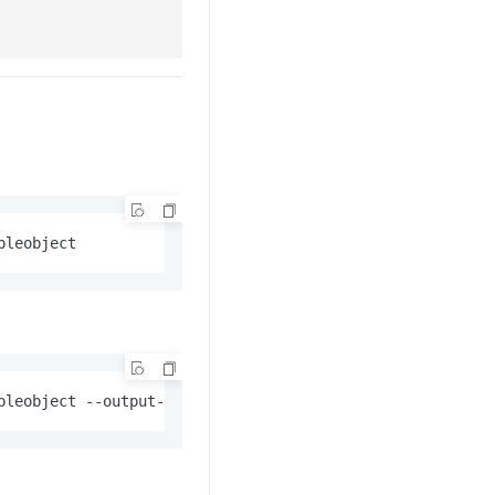
t.diy 一步搞定创意建站
构建大模型应用的安全防护体系
通过自然语言交互简化开发流程,全栈开发支持
通过阿里云安全产品对 AI 应用进行安全防护
pleobject
pleobject --output-format json