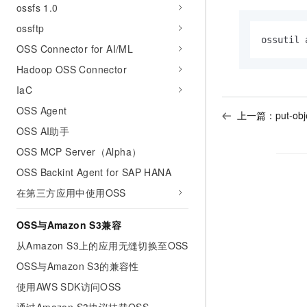
ossfs 1.0
ossftp
ossutil 
OSS Connector for AI/ML
Hadoop OSS Connector
IaC
OSS Agent
上一篇：
put-obj
OSS AI助手
OSS MCP Server（Alpha）
OSS Backint Agent for SAP HANA
在第三方应用中使用OSS
OSS与Amazon S3兼容
从Amazon S3上的应用无缝切换至OSS
OSS与Amazon S3的兼容性
使用AWS SDK访问OSS