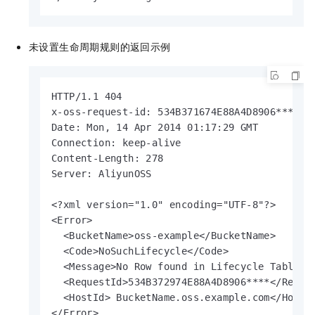
未设置生命周期规则的返回示例
HTTP/1.1 404

x-oss-request-id: 534B371674E88A4D8906****

Date: Mon, 14 Apr 2014 01:17:29 GMT

Connection: keep-alive

Content-Length: 278

Server: AliyunOSS

<?xml version="1.0" encoding="UTF-8"?>

<Error>

  <BucketName>oss-example</BucketName>

  <Code>NoSuchLifecycle</Code>

  <Message>No Row found in Lifecycle Table.</
  <RequestId>534B372974E88A4D8906****</Reques
  <HostId> BucketName.oss.example.com</HostId
</Error>