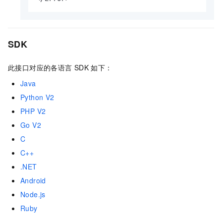
SDK
此接口对应的各语言
SDK
如下：
Java
Python V2
PHP V2
Go V2
C
C++
.NET
Android
Node.js
Ruby