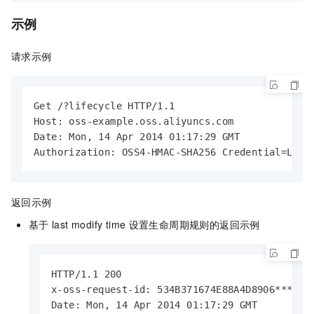
示例
请求示例
Get /?lifecycle HTTP/1.1

Host: oss-example.oss.aliyuncs.com  

Date: Mon, 14 Apr 2014 01:17:29 GMT  

Authorization: OSS4-HMAC-SHA256 Credential=LTAI
返回示例
基于
last modify time
设置生命周期规则的返回示例
HTTP/1.1 200

x-oss-request-id: 534B371674E88A4D8906****

Date: Mon, 14 Apr 2014 01:17:29 GMT
