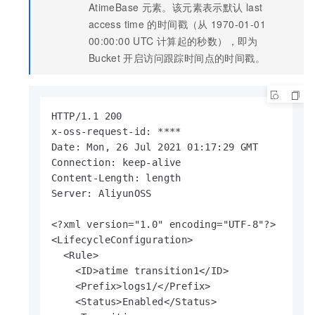
AtimeBase
元素。该元素表示默认
last
access time
的时间戳（从
1970-01-01
00:00:00 UTC
计算起的秒数），即为
Bucket
开启访问跟踪时间点的时间戳。
HTTP/1.1 200

x-oss-request-id: ****

Date: Mon, 26 Jul 2021 01:17:29 GMT

Connection: keep-alive

Content-Length: length

Server: AliyunOSS

<?xml version="1.0" encoding="UTF-8"?>

<LifecycleConfiguration>

  <Rule>

    <ID>atime transition1</ID>

    <Prefix>logs1/</Prefix>

    <Status>Enabled</Status>
