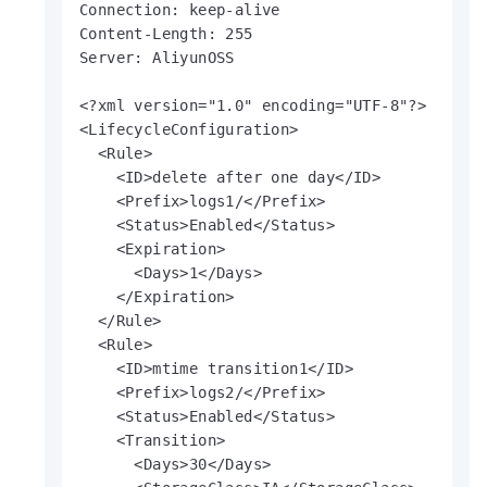
Connection: keep-alive

Content-Length: 255

Server: AliyunOSS

<?xml version="1.0" encoding="UTF-8"?>

<LifecycleConfiguration>

  <Rule>

    <ID>delete after one day</ID>

    <Prefix>logs1/</Prefix>

    <Status>Enabled</Status>

    <Expiration>

      <Days>1</Days>

    </Expiration>

  </Rule>

  <Rule>

    <ID>mtime transition1</ID>

    <Prefix>logs2/</Prefix>

    <Status>Enabled</Status>

    <Transition>

      <Days>30</Days>
