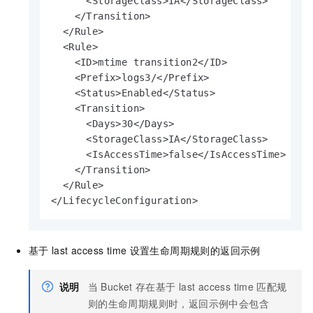
      <StorageClass>IA</StorageClass>

    </Transition>

  </Rule>

  <Rule>

    <ID>mtime transition2</ID>

    <Prefix>logs3/</Prefix>

    <Status>Enabled</Status>

    <Transition>

      <Days>30</Days>

      <StorageClass>IA</StorageClass>

      <IsAccessTime>false</IsAccessTime>

    </Transition>

  </Rule>

</LifecycleConfiguration>                   
基于
last access time
设置生命周期规则的返回示例
说明
当
Bucket
存在基于
last access time
匹配规
则的生命周期规则时，返回示例中会包含