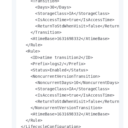
    <Transition>

      <Days>30</Days>

      <StorageClass>IA</StorageClass>

      <IsAccessTime>true</IsAccessTime>

      <ReturnToStdWhenVisit>false</ReturnToSt
    </Transition>

    <AtimeBase>1631698332</AtimeBase>

  </Rule>

  <Rule>

    <ID>atime transition2</ID>

    <Prefix>logs2/</Prefix>

    <Status>Enabled</Status>

    <NoncurrentVersionTransition>

      <NoncurrentDays>10</NoncurrentDays>

      <StorageClass>IA</StorageClass>

      <IsAccessTime>true</IsAccessTime>

      <ReturnToStdWhenVisit>false</ReturnToSt
    </NoncurrentVersionTransition>

    <AtimeBase>1631698332</AtimeBase>

  </Rule>

</LifecycleConfiguration>