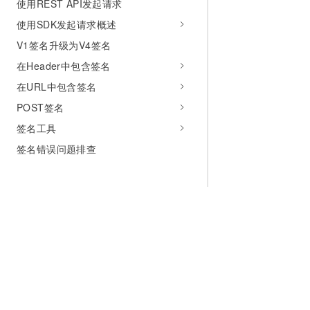
使用REST API发起请求
使用SDK发起请求概述
V1签名升级为V4签名
在Header中包含签名
在URL中包含签名
POST签名
签名工具
签名错误问题排查
为什么选择阿里云
大模型
产品和定