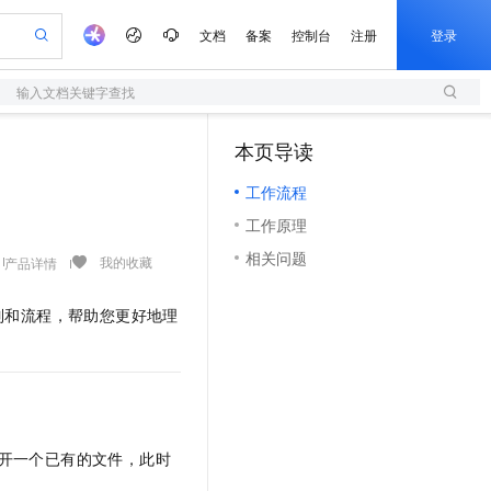
文档
备案
控制台
注册
登录
输入文档关键字查找
验
作计划
器
AI 活动
专业服务
服务伙伴合作计划
开发者社区
加入我们
服务平台百炼
阿里云 OPC 创新助力计划
本页导读
（1）
一站式生成采购清单，支持单品或批量购买
S
io：打造专属 AI 语音助手
S产品伙伴计划（繁花）
峰会
造的大模型服务与应用开发平台
轻量应用服务器
一句话生成原生可编辑精美 PPT 文稿
AI 生产力先锋
Al MaaS 服务伙伴赋能合作
域名
博文
Careers
至高可申请百万元
工作流程
性可伸缩的云计算服务
开启高性价比 AI 编程新体验
Qwen-Audio-3.0-Realtime 端到端实时语音角色扮演
输入一句话想法, 轻松生成专业的 PPT
先锋实践拓展 AI 生产力的边界
快速构建应用程序和网站，即刻迈出上云第一步
Token 补贴，五大权
计划
海大会
伙伴信用分合作计划
商标
问答
社会招聘
工作原理
益加速 OPC 成功
S
eek-V4-Pro
数字证书管理服务（原SSL证书）
一键部署幻兽帕鲁游戏服务器
飞天发布时刻
HOT
划
备案
电子书
校园招聘
相关问题
pSeek-V4-Pro
视频创作，一键激活电商全链路生产力
全托管，含MySQL、PostgreSQL、SQL Server、MariaDB多引擎
实现全站HTTPS，呈现可信的WEB访问
一键购买专属联机服务器，轻松开启游戏
所见，即是所愿
我的收藏
产品详情
更多支持
划
公司注册
镜像站
视频生成
语音识别与合成
专属 QwenPaw
短信服务
漫剧工坊：一站式动画创作平台
AI 实训营
HOT
制和流程，帮助您更好地理
合作伙伴培训与认证
划
上云迁移
的智能体编程平台
站生成，高效打造优质广告素材
从聊天伙伴进化为能主动干活的本地数字员工
快速生产连贯的高质量长漫剧
从基础到进阶，Agent 创客手把手教你
国内短信简单易用，安全可靠，秒级触达，全球覆盖200+国家和地区。
e-1.1-T2V
Qwen3-TTS-Flash
lScope
我要反馈
查询合作伙伴
畅细腻的高质量视频
离线语音合成大模型，多语言方言自适应，低延迟高稳定
n Alibaba Cloud ISV 合作
代维服务
olarDB
建企业门户网站
大数据开发治理平台 DataWorks
10 分钟搭建微信、支付宝小程序
创新加速
ope
登录合作伙伴管理后台
我要建议
站，无忧落地极速上线
以可视化方式快速构建移动和 PC 门户网站
100%兼容MySQL、PostgreSQL，兼容Oracle，支持集中和分布式
高效部署网站，快速应用到小程序
Data Agent 驱动的一站式 Data+AI 开发治理平台
e-1.1-I2V
Cosyvoice-V3-Flash
安全
畅自然，细节丰富
高表现力语音合成大模型，语音克隆听感自然
我要投诉
上云场景组合购
伴
开一个已有的文件，此时
边界网络安全防护产品
漫剧创作，剧本、分镜、视频高效生成
覆盖90%+业务场景，专享组合折扣价
2V
VPN
Fun-ASR