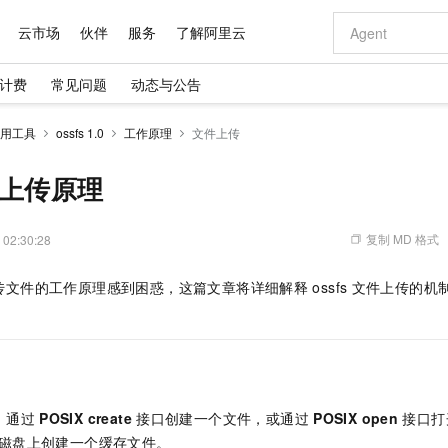
云市场
伙伴
服务
了解阿里云
计费
常见问题
动态与公告
AI 特惠
数据与 API
成为产品伙伴
企业增值服务
最佳实践
价格计算器
AI 场景体
基础软件
产品伙伴合
阿里云认证
市场活动
配置报价
大模型
用工具
ossfs 1.0
工作原理
文件上传
自助选配和估算价格
新方式
域名与网站
睿译宝，AI翻译排版一步到位
智启 AI 普惠权益
产品生态集成认证中心
企业支持计划
云上春晚
千问官方 MaaS 平台，为开发者和 Agent 而生，新用户赠送 1 亿 + tokens 额度
云服务器 EC
Qwen Aud
AI Coding
阿里云Maa
2026 阿里云
为企业打
数据集
Windows
大模型认证
模型
NEW
NEW
交付可用成果
值低价云产品抢先购
提供智能易用的域名与建站服务
上传文档即自动完成翻译和格式还原
至高享 1亿+免费 tokens，加速 Al 应用落地
安全可靠、弹
智能编程，一键
文件上传原理
产品生态伙伴
专家技术服务
云上奥运之旅
弹性计算合作
阿里云中企出
手机三要素
宝塔 Linux
全部认证
价格优势
有专属领域专家
对象存储 OSS
GLM-5.2：长任务时代开源旗舰模型
阿里云 OPC 创新助力计划
云数据库 RD
即刻拥有 DeepS
AI 电商营销
产品生态伙伴工作台
企业增值服务台
云栖战略参考
云存储合作计
云栖大会
身份实名认证
CentOS
训练营
推动算力普惠，释放技术红利
的大模型服务
最高返9万
多领域专家智能体,一键组建 AI 虚拟交付团队
至高百万元 Token 补贴，加速一人公司成长
稳定、安全、高性价比、高性能的云存储服务
真正可用的 1M 上下文,一次完成代码全链路开发
轻松解锁专属 Dee
从图文生成到
复制 MD 格式
 02:30:28
云上的中国
数据库合作计
活动全景
短信
Docker
图片和
站式影视创作平台
人工智能平台 PAI
Hermes Agent，打造自进化智能体
Token Plan 模型订阅计划
Qoder
5 分钟轻松部署
AI 广告创作
企业成长
大模型
NEW
信息公告
传文件的工作原理感到困惑，这篇文章将详细解释
ossfs
文件上传的机
看见新力量
云网络合作计
OCR 文字识别
JAVA
级电脑
证享300元代金券
可视化编排打通从文字构思到成片全链路闭环
一站式AI开发、训练和推理服务
自主进化，持久记忆，越用越聪明
Qwen3.8-Max 首发尝鲜，限时加量 10 倍，夜间低至2折
面向真实软件
图文、视频一
Kimi-K3
HappyHors
NEW
魔搭 Mode
loud
服务实践
官网公告
Kimi 最新旗舰模型，长程编程与推理利器
让文字生成流
金融模力时刻
Salesforce O
版
发票查验
全能环境
Qoder CN
Claude Code + GStack 打造工程团队
千问办公，限时限量积分加倍
云原生数据库 P
低代码高效构
AI 建站
NEW
作计划
计划
创新中心
魔搭 ModelSc
健康状态
让AI从“聊天伙伴”进化为能干活的“数字员工”
覆盖公网/内网、递归/权威、移动APP等全场景解析服务
安装技能 GStack，拥有专属 AI 工程团队
你的AI工作搭子，覆盖日常办公高频场景
基于千问大模型等，支持代码智能生成、研发智能问答
0 代码专业建
客户案例
天气预报查询
操作系统
Deepseek-v4-pro
HappyHors
态合作计划
态智能体模型
旗舰 MoE 大模型，百万上下文与顶尖推理能力
图生视频，流
Compute
同享
容器服务 Kubernetes 版 ACK
万小智 AI 建站低至 15元/月
云防火墙
AI 短剧/漫剧
快递物流查询
WordPress
成为服务伙
高校合作
：通过
POSIX create
接口创建一个文件，或通过
POSIX open
接口打
式云数据仓库
点，立即开启云上创新
提供一站式管理容器应用的 K8s 服务
送.CN域名，送备案服务码
云原生的云上
AI助力短剧
GLM-5.2
Wan2.7-T
磁盘上创建一个缓存文件。
Ubuntu