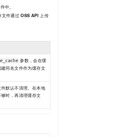
文戏情感细腻自然，动作戏激烈拳拳到肉，实现更强表演能力
支持中英文自由切换，具备更强的噪声鲁棒性
云聚AI 严选权益
SSL 证书
文件中。
，一键激活高效办公新体验
精选AI产品，从模型到应用全链提效
存文件通过
OSS API
上传
堡垒机
AI 用量加速计划
应用
防火墙
、识别商机，让客服更高效、服务更出色。
新老同享，达量后返
千问办公
主机安全
NEW
的智能体编程平台
一站式AI生产力平台
AI 应用及服务市场
伶鹊
参数，会在缓
se_cache
企业级人与Agent协作平台，接入和调度多个数字员工
智能客服平台，对话机器人、对话分析、智能外呼
创建同名文件作为缓存文
AI 应用
大模型服务平台百炼 - 全妙
大模型
应用创作平台
多模态内容创作工具，已接入 DeepSeek
文件默认不清理。在本地
自然语言处理
不够时，再清理缓存文
数据标注
机器学习
息提取
与 AI 智能体进行实时音视频通话
从文本、图片、视频中提取结构化的属性信息
构建支持视频理解的 AI 音视频实时通话应用