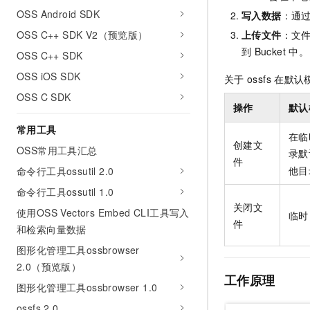
AI 产品 免费试用
网络
OSS Android SDK
安全
云开发大赛
写入数据
：通
Tableau 订阅
1亿+ 大模型 tokens 和 
OSS C++ SDK V2（预览版）
上传文件
：文
可观测
入门学习赛
中间件
AI空中课堂在线直播课
到
Bucket
中。
140+云产品 免费试用
OSS C++ SDK
大模型服务
上云与迁云
产品新客免费试用，最长1
数据库
OSS iOS SDK
关于
ossfs
在默认
生态解决方案
千问AI平台-Token Plan
企业出海
OSS C SDK
大模型ACA认证体验
大数据计算
操作
默认
助力企业全员 AI 认知与能
行业生态解决方案
政企业务
媒体服务
常用工具
千问AI平台-模型体验
在临
开发者生态解决方案
创建文
在线体验全尺寸、多种模态
OSS常用工具汇总
录默
企业服务与云通信
件
AI 开发和 AI 应用解决
他目
命令行工具ossutil 2.0
Happy 系列大模型
域名与网站
命令行工具ossutil 1.0
关闭文
使用OSS Vectors Embed CLI工具写入
终端用户计算
临时
件
和检索向量数据
Serverless
大模型解决方案
图形化管理工具ossbrowser
2.0（预览版）
开发工具
快速部署 Dify，高效搭建 
工作原理
图形化管理工具ossbrowser 1.0
迁移与运维管理
ossfs 2.0