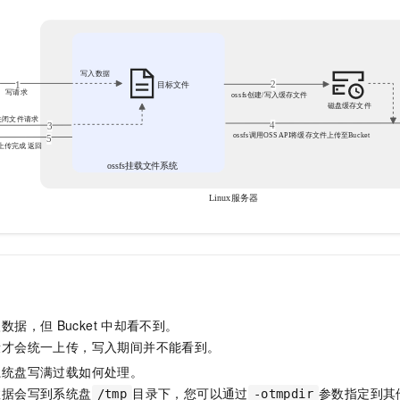
一个 AI 助手
即刻拥有 DeepSeek-R1 满血版
超强辅助，Bol
在企业官网、通讯软件中为客户提供 AI 客服
多种方案随心选，轻松解锁专属 DeepSeek
入数据，但
Bucket
中却看不到。
段才会统一上传，写入期间并不能看到。
系统盘写满过载如何处理。
数据会写到系统盘
目录下，您可以通过
参数指定到其
/tmp
-otmpdir