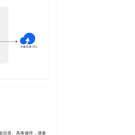
t.diy 一步搞定创意建站
构建大模型应用的安全防护体系
通过自然语言交互简化开发流程,全栈开发支持
通过阿里云安全产品对 AI 应用进行安全防护
他目录。具体操作，请参