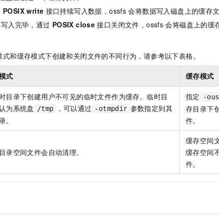
服务生态伙伴
视觉 Coding、空间感知、多模态思考等全面升级
1M上下文，专为长程任务能力而生
云工开物
企业应用
Night Plan 支持 Qwen 3.8-Max
AI 办公
NEW
过
POSIX write
接口持续写入数据，ossfs
会将数据写入磁盘上的缓存
Red Hat
30+ 款产品免费体验
夜间 5 折，Qwen/Meoo/TokenPlan 客户专享
AI智能应用
科研合作
件写入完毕，通过
POSIX close
接口关闭文件，ossfs
会将磁盘上的缓
ERP
堂（旗舰版）
SUSE
智能客服
AI 应用构建
大模型原生
CRM
2个月
自动承接线索
模式和缓存模式下创建和关闭文件的不同行为，请参考以下表格。
建站小程序
Qoder
大模型服务平台百炼-应用模版
OA 办公系统
HOT
NEW
面向真实软件
个人版上线、团队版降价；千问3.8-Max首发发尝鲜
丰富多元化的应用模版和解决方案
模式
缓存模式
力提升
财税管理
模板建站
万有无界
大模型服务平台百炼-智能体
时目录下创建用户不可见的临时文件作为缓存。临时目
指定
-ou
400电话
定制建站
的模型效果
灵活可视化地构建企业级 Agent
认为系统盘
，可以通过
参数指定到其
存目录下
/tmp
-otmpdir
方案
广告营销
模板小程序
录。
件。
秒悟
人工智能平台 PAI
定制小程序
云端极速 AI 
新一代 AI 视频生成模型，深度适配广告营销等场景
AI Native 的算法工程平台，一站式完成建模、训练、推理服务部署
缓存空间
APP 开发
目录空间文件会自动清理。
缓存空间
件。
建站系统
AI 应用
10分钟微调：让0.6B模型媲美235B模型
多模态数据信
依托云原生高可用架构,实现Dify私有化部署
用1%尺寸在特定领域达到大模型90%以上效果