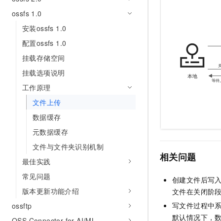
10 分钟在聊天系统中增加
专有云
ossfs 1.0
安装ossfs 1.0
配置ossfs 1.0
挂载存储空间
挂载选项说明
工作原理
文件上传
数据缓存
元数据缓存
文件与文件夹识别机制
相关问题
最佳实践
常见问题
创建文件后写
版本更新功能介绍
文件在关闭阶
写文件过程中
ossftp
默认情况下，
OSS Connector for AI/ML