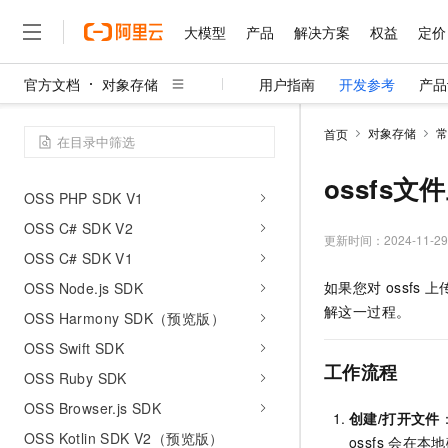
OSS Java SDK V1
大模型
产品
解决方案
权益
定价
OSS Python SDK V2
OSS Python SDK V1
官方文档
对象存储
用户指南
开发参考
产品
大模型
产品
解决方案
权益
定价
云市场
伙伴
服务
了解阿里云
OSS Go SDK V2
精选产品
精选解决方案
普惠上云
产品定价
精选商城
成为销售伙伴
售前咨询
为什么选择阿里云
千问AI平台
对象存储
常
首页
OSS Go SDK V1
了解云产品的定价详情
大模型服务平台百炼
千问办公，解锁你的工作
普惠上云 官方力荐
分销伙伴
在线服务
网站建设
什么是云计算
大
OSS PHP SDK V2
大模型服务与应用平台
企业级Agent产品，直接
云服务器38元/年起，超
ossfs
咨询伙伴
多端小程序
技术领先
OSS PHP SDK V1
云上成本管理
售后服务
千问大模型
Agency Agents：拥
官方推荐返现计划
大模型
大模型
精选产品
精选解决方案
Salesforce 国际版订阅
稳定可靠
OSS C# SDK V2
管理和优化成本
多元化、高性能、安全可靠
推荐新用户得奖励，单订单
更新时间：
2024-11-29
销售伙伴合作计划
自助服务
OSS C# SDK V1
友盟天域
安全合规
人工智能与机器学习
AI
文本生成
无影云电脑
HappyHorse 打造一
云工开物
如果您对
ossfs
上
OSS Node.js SDK
无影生态合作计划
在线服务
观测云
分析师报告
随时随地安全接入的云上超
高校专属算力普惠，学生认
计算
互联网应用开发
Qwen3.8-Max
解这一过程。
HOT
OSS Harmony SDK（预览版）
Salesforce On Alibaba C
工单服务
智能体时代全能旗舰模型
Tuya 物联网平台阿里云
研究报告与白皮书
云解析DNS
快速拥有专属 OpenClaw
Consulting Partner 合
大数据
容器
OSS Swift SDK
免费试用
短信专区
工作流程
蓝凌 OA
Qwen3.7-Plus
OSS Ruby SDK
AI 大模型销售与服务生
现代化应用
存储
天池大赛
能看、能想、能动手的多模
云原生大数据计算服务 Max
解决方案免费试用 新老
电子合同
OSS Browser.js SDK
创建/打开文件
面向分析的企业级SaaS模
最高领取价值200元试用
安全
网络与CDN
AI 算法大赛
Qwen3-VL-Plus
OSS Kotlin SDK V2（预览版）
ossfs
会在本地
畅捷通