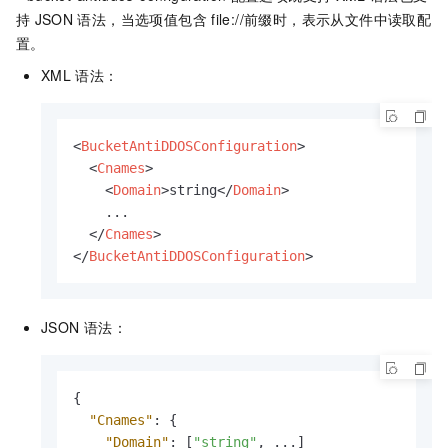
持
JSON
语法，当选项值包含
file://前缀时，表示从文件中读取配
置。
XML
语法：
<
BucketAntiDDOSConfiguration
>
<
Cnames
>
<
Domain
>
string
</
Domain
>
    ...

</
Cnames
>
</
BucketAntiDDOSConfiguration
>
JSON
语法：
{
"Cnames"
:
{
"Domain"
:
[
"string"
,
 ...
]