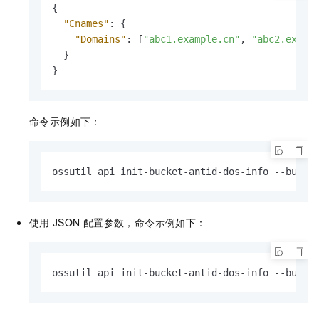
{
"Cnames"
:
{
"Domains"
:
[
"abc1.example.cn"
,
"abc2.examp
}
}
命令示例如下：
ossutil api init-bucket-antid-dos-info --bucke
使用
JSON
配置参数，命令示例如下：
ossutil api init-bucket-antid-dos-info --bucke