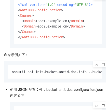
<?xml version=
"1.0"
 encoding=
"UTF-8"
?>
<
AntiDDOSConfiguration
>
<
Cnames
>
<
Domain
>
abc1.example.cn
</
Domain
>
<
Domain
>
abc2.example.cn
</
Domain
>
</
Cnames
>
</
AntiDDOSConfiguration
>
命令示例如下：
ossutil api init-bucket-antid-dos-info --bucket ex
使用
JSON
配置文件，bucket-antiddos-configuration.json
内容如下：