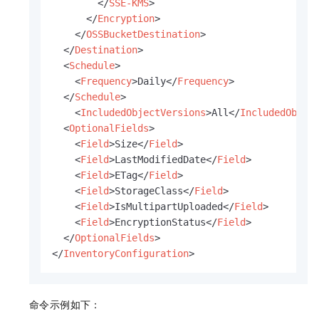
</
SSE-KMS
>
</
Encryption
>
</
OSSBucketDestination
>
</
Destination
>
<
Schedule
>
<
Frequency
>
Daily
</
Frequency
>
</
Schedule
>
<
IncludedObjectVersions
>
All
</
IncludedObjec
<
OptionalFields
>
<
Field
>
Size
</
Field
>
<
Field
>
LastModifiedDate
</
Field
>
<
Field
>
ETag
</
Field
>
<
Field
>
StorageClass
</
Field
>
<
Field
>
IsMultipartUploaded
</
Field
>
<
Field
>
EncryptionStatus
</
Field
>
</
OptionalFields
>
</
InventoryConfiguration
>
命令示例如下：