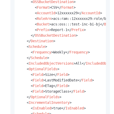
<
OSSBucketDestination
>
<
Format
>
CSV
</
Format
>
<
AccountId
>
12xxxxxx29
</
AccountId
>
<
RoleArn
>
acs:ram::12xxxxxx29:role/buck
<
Bucket
>
acs:oss:::test-inc-bi-bj
</
Buck
<
Prefix
>
Report-1
</
Prefix
>
</
OSSBucketDestination
>
</
Destination
>
<
Schedule
>
<
Frequency
>
Weekly
</
Frequency
>
</
Schedule
>
<
IncludedObjectVersions
>
All
</
IncludedObjec
<
OptionalFields
>
<
Field
>
Size
</
Field
>
<
Field
>
LastModifiedDate
</
Field
>
<
Field
>
ETag
</
Field
>
<
Field
>
StorageClass
</
Field
>
</
OptionalFields
>
<
IncrementalInventory
>
<
IsEnabled
>
true
</
IsEnabled
>
<
Schedule
>