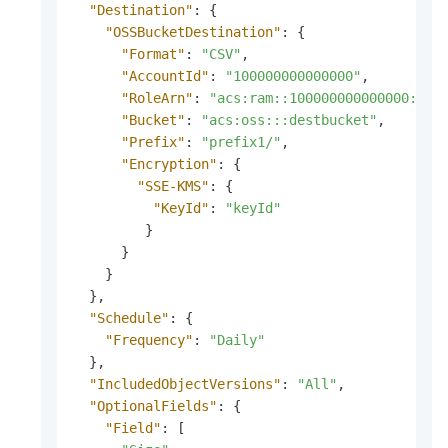
"Destination"
:
{
"OSSBucketDestination"
:
{
"Format"
:
"CSV"
,
"AccountId"
:
"100000000000000"
,
"RoleArn"
:
"acs:ram::100000000000000:rol
"Bucket"
:
"acs:oss:::destbucket"
,
"Prefix"
:
"prefix1/"
,
"Encryption"
:
{
"SSE-KMS"
:
{
"KeyId"
:
"keyId"
}
}
}
}
,
"Schedule"
:
{
"Frequency"
:
"Daily"
}
,
"IncludedObjectVersions"
:
"All"
,
"OptionalFields"
:
{
"Field"
:
[