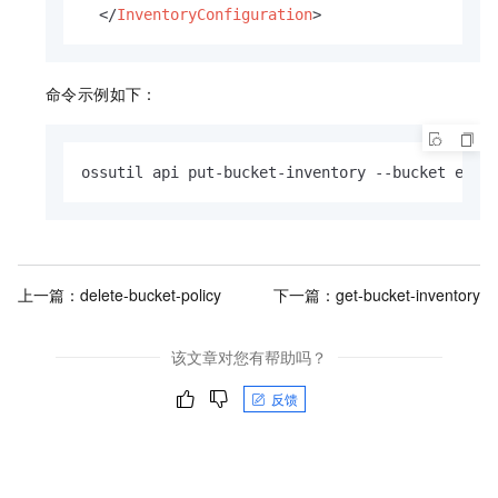
</
InventoryConfiguration
>
命令示例如下：
ossutil api put-bucket-inventory --bucket exam
上一篇：
delete-bucket-policy
下一篇：
get-bucket-inventory
该文章对您有帮助吗？
反馈