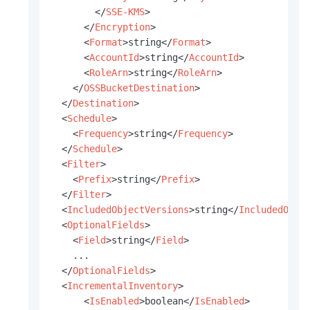
</
SSE-KMS
>
</
Encryption
>
<
Format
>
string
</
Format
>
<
AccountId
>
string
</
AccountId
>
<
RoleArn
>
string
</
RoleArn
>
</
OSSBucketDestination
>
</
Destination
>
<
Schedule
>
<
Frequency
>
string
</
Frequency
>
</
Schedule
>
<
Filter
>
<
Prefix
>
string
</
Prefix
>
</
Filter
>
<
IncludedObjectVersions
>
string
</
IncludedObje
<
OptionalFields
>
<
Field
>
string
</
Field
>
    ...

</
OptionalFields
>
<
IncrementalInventory
>
<
IsEnabled
>
boolean
</
IsEnabled
>