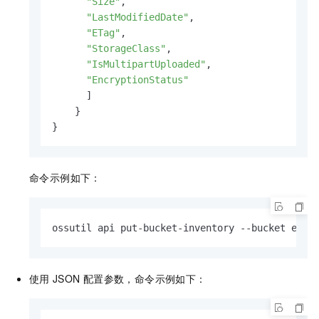
"Size"
,
"LastModifiedDate"
,
"ETag"
,
"StorageClass"
,
"IsMultipartUploaded"
,
"EncryptionStatus"
]
}
}
命令示例如下：
ossutil api put-bucket-inventory --bucket exam
使用
JSON
配置参数，命令示例如下：