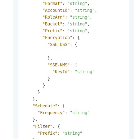
"Format"
:
"string"
,
"AccountId"
:
"string"
,
"RoleArn"
:
"string"
,
"Bucket"
:
"string"
,
"Prefix"
:
"string"
,
"Encryption"
:
{
"SSE-OSS"
:
{
}
,
"SSE-KMS"
:
{
"KeyId"
:
"string"
}
}
}
}
,
"Schedule"
:
{
"Frequency"
:
"string"
}
,
"Filter"
:
{
"Prefix"
:
"string"