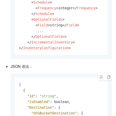
<
Schedule
>
<
Frequency
>
integer
</
Frequency
>
</
Schedule
>
<
OptionalFields
>
<
Field
>
string
</
Field
>
         ...

</
OptionalFields
>
</
IncrementalInventory
>
</
InventoryConfiguration
>
JSON
语法：
[
{
"Id"
:
"string"
,
"IsEnabled"
:
 boolean
,
"Destination"
:
{
"OSSBucketDestination"
:
{