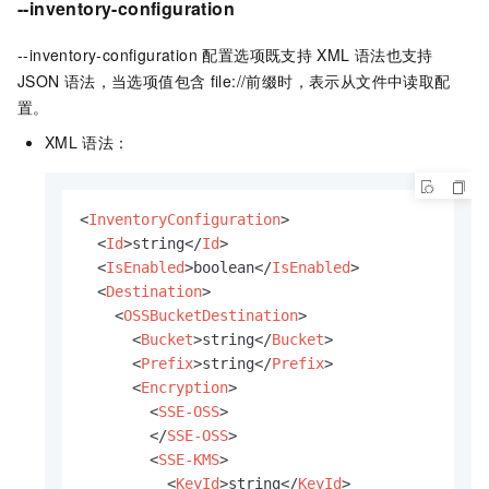
--inventory-configuration
--inventory-configuration 配置选项既支持
XML
语法也支持
JSON
语法，当选项值包含
file://前缀时，表示从文件中读取配
置。
XML
语法：
<
InventoryConfiguration
>
<
Id
>
string
</
Id
>
<
IsEnabled
>
boolean
</
IsEnabled
>
<
Destination
>
<
OSSBucketDestination
>
<
Bucket
>
string
</
Bucket
>
<
Prefix
>
string
</
Prefix
>
<
Encryption
>
<
SSE-OSS
>
</
SSE-OSS
>
<
SSE-KMS
>
<
KeyId
>
string
</
KeyId
>