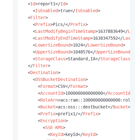
<
Id
>
report1
</
Id
>
<
IsEnabled
>
true
</
IsEnabled
>
<
Filter
>
<
Prefix
>
Pics/
</
Prefix
>
<
LastModifyBeginTimeStamp
>
1637883649
</
Last
<
LastModifyEndTimeStamp
>
1638347592
</
LastMo
<
LowerSizeBound
>
1024
</
LowerSizeBound
>
<
UpperSizeBound
>
1048576
</
UpperSizeBound
>
<
StorageClass
>
Standard,IA
</
StorageClass
>
</
Filter
>
<
Destination
>
<
OSSBucketDestination
>
<
Format
>
CSV
</
Format
>
<
AccountId
>
100000000000000
</
AccountId
>
<
RoleArn
>
acs:ram::100000000000000:role/A
<
Bucket
>
acs:oss:::destbucket
</
Bucket
>
<
Prefix
>
prefix1/
</
Prefix
>
<
Encryption
>
<
SSE-KMS
>
<
KeyId
>
keyId
</
KeyId
>