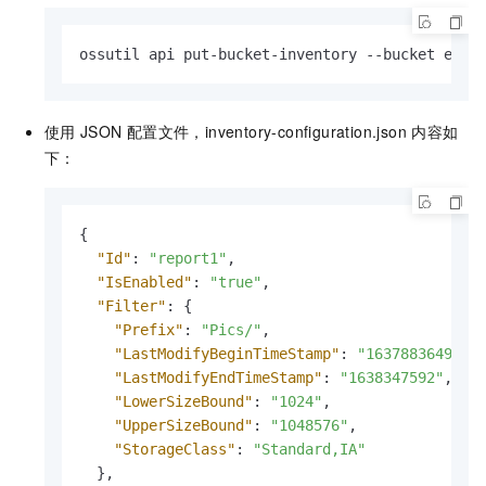
ossutil api put-bucket-inventory --bucket exam
使用
JSON
配置文件，inventory-configuration.json 内容如
下：
{
"Id"
:
"report1"
,
"IsEnabled"
:
"true"
,
"Filter"
:
{
"Prefix"
:
"Pics/"
,
"LastModifyBeginTimeStamp"
:
"1637883649"
,
"LastModifyEndTimeStamp"
:
"1638347592"
,
"LowerSizeBound"
:
"1024"
,
"UpperSizeBound"
:
"1048576"
,
"StorageClass"
:
"Standard,IA"
}
,