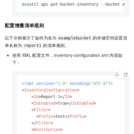
ossutil api put-bucket-inventory --bucket exam
配置增量清单规则
以下示例展示了如何为名为
的存储空间设置清
examplebucket
单名称为
的清单规则。
report1
使用
XML
配置文件，inventory-configuration.xml
内容如
下：
<?xml version=
"1.0"
 encoding=
"UTF-8"
?>
<
InventoryConfiguration
>
<
Id
>
Report-1
</
Id
>
<
IsEnabled
>
true
</
IsEnabled
>
<
Filter
>
<
Prefix
>
test
</
Prefix
>
</
Filter
>
<
Destination
>