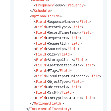
<
Frequency
>
600
</
Frequency
>
</
Schedule
>
<
OptionalFields
>
<
Field
>
SequenceNumber
</
Field
>
<
Field
>
RecordType
</
Field
>
<
Field
>
RecordTimestamp
</
Field
>
<
Field
>
Requester
</
Field
>
<
Field
>
RequestId
</
Field
>
<
Field
>
SourceIp
</
Field
>
<
Field
>
Size
</
Field
>
<
Field
>
StorageClass
</
Field
>
<
Field
>
LastModifiedDate
</
Field
>
<
Field
>
ETag
</
Field
>
<
Field
>
IsMultipartUploaded
</
Field
>
<
Field
>
ObjectType
</
Field
>
<
Field
>
ObjectAcl
</
Field
>
<
Field
>
Crc64
</
Field
>
<
Field
>
EncryptionStatus
</
Field
>
</
OptionalFields
>
</
IncrementalInventory
>