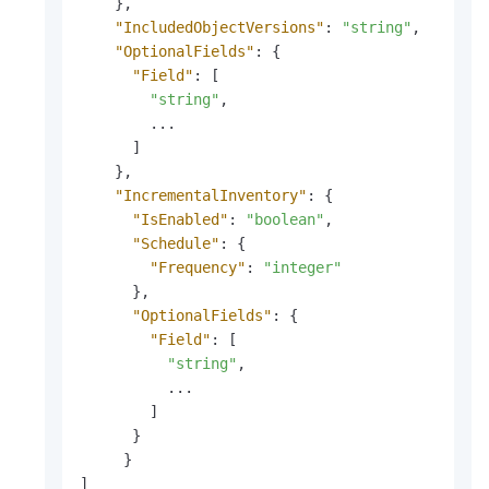
}
,
"IncludedObjectVersions"
:
"string"
,
"OptionalFields"
:
{
"Field"
:
[
"string"
,
        ...

]
}
,
"IncrementalInventory"
:
{
"IsEnabled"
:
"boolean"
,
"Schedule"
:
{
"Frequency"
:
"integer"
}
,
"OptionalFields"
:
{
"Field"
:
[
"string"
,
          ...

]
}
}
]