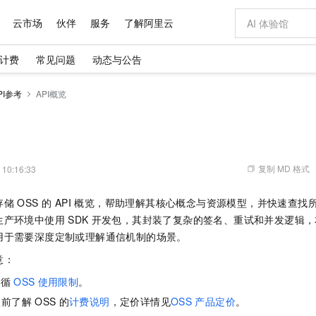
云市场
伙伴
服务
了解阿里云
计费
常见问题
动态与公告
AI 特惠
数据与 API
成为产品伙伴
企业增值服务
最佳实践
价格计算器
AI 场景体
基础软件
产品伙伴合
阿里云认证
市场活动
配置报价
大模型
PI参考
API概览
自助选配和估算价格
步到位
域名与网站
智启 AI 普惠权益
产品生态集成认证中心
企业支持计划
云上春晚
Qwen Audio：打造专属 AI 语音助手
千问官方 MaaS 平台，为开发者和 Agent 而生，新用户赠送 1 亿 + tokens 额度
云服务器 EC
一句话生成原生
AI Coding
阿里云Maa
2026 阿里云
为企业打
数据集
Windows
大模型认证
模型
NEW
NEW
格式还原
值低价云产品抢先购
提供智能易用的域名与建站服务
至高享 1亿+免费 tokens，加速 Al 应用落地
Qwen-Audio-3.0-Realtime 端到端实时语音角色扮演
安全可靠、弹
输入一句话想法,
智能编程，一键
产品生态伙伴
专家技术服务
云上奥运之旅
弹性计算合作
阿里云中企出
手机三要素
宝塔 Linux
全部认证
价格优势
开源旗舰模型
对象存储 OSS
即刻拥有 DeepSeek-V4-Pro
阿里云 OPC 创新助力计划
云数据库 RD
一键部署幻兽
AI 电商营销
产品生态伙伴工作台
企业增值服务台
云栖战略参考
云存储合作计
云栖大会
身份实名认证
CentOS
训练营
推动算力普惠，释放技术红利
的大模型服务
最高返9万
真正可用的 1M 上下文,一次完成代码全链路开发
轻松解锁专属 DeepSeek-V4-Pro
至高百万元 Token 补贴，加速一人公司成长
稳定、安全、高性价比、高性能的云存储服务
一键购买专属
从图文生成到
复制 MD 格式
 10:16:33
云上的中国
数据库合作计
活动全景
短信
Docker
图片和
自进化智能体
人工智能平台 PAI
5 分钟轻松部署专属 QwenPaw
Token Plan 模型订阅计划
Qoder
高效搭建 AI
AI 广告创作
企业成长
大模型
NEW
HOT
信息公告
储 OSS 的 API 概览，帮助理解其核心概念与资源模型，并快速查
看见新力量
云网络合作计
OCR 文字识别
JAVA
级电脑
越聪明
证享300元代金券
一站式AI开发、训练和推理服务
Qwen3.8-Max 首发尝鲜，限时加量 10 倍，夜间低至2折
从聊天伙伴进化为能主动干活的本地数字员工
面向真实软件
图文、视频一
Kimi-K3
HappyHors
生产环境中使用
SDK
开发包，其封装了复杂的签名、重试和并发逻辑，本
NEW
魔搭 Mode
loud
服务实践
官网公告
Kimi 最新旗舰模型，长程编程与推理利器
让文字生成流
金融模力时刻
Salesforce O
版
用于需要深度定制或理解通信机制的场景。
发票查验
全能环境
Qoder CN
Claude Code + GStack 打造工程团队
千问办公，限时限量积分加倍
云原生数据库 P
低代码高效构
AI 建站
NEW
作计划
计划
创新中心
魔搭 ModelSc
健康状态
让AI从“聊天伙伴”进化为能干活的“数字员工”
覆盖公网/内网、递归/权威、移动APP等全场景解析服务
安装技能 GStack，拥有专属 AI 工程团队
你的AI工作搭子，覆盖日常办公高频场景
基于千问大模型等，支持代码智能生成、研发智能问答
0 代码专业建
意：
客户案例
天气预报查询
操作系统
Deepseek-v4-pro
HappyHors
态合作计划
态智能体模型
旗舰 MoE 大模型，百万上下文与顶尖推理能力
图生视频，流
遵循
OSS
使用限制
。
Compute
同享
容器服务 Kubernetes 版 ACK
万小智 AI 建站低至 15元/月
云防火墙
AI 短剧/漫剧
快递物流查询
WordPress
成为服务伙
高校合作
式云数据仓库
点，立即开启云上创新
提供一站式管理容器应用的 K8s 服务
送.CN域名，送备案服务码
云原生的云上
AI助力短剧
入前了解
OSS
的
计费说明
，定价详情见
OSS
产品定价
。
GLM-5.2
Wan2.7-T
Ubuntu