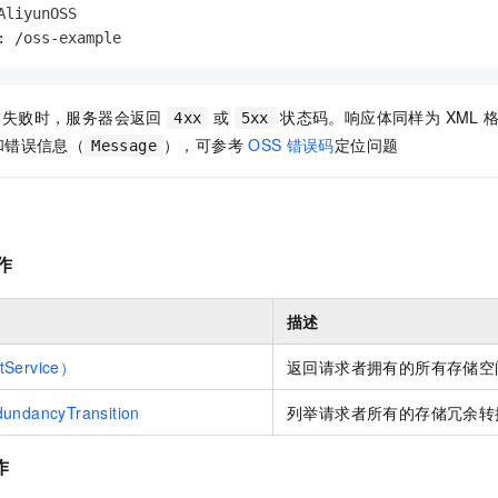
AliyunOSS

: /oss-example
求失败时，服务器会返回
或
状态码。响应体同样为 XML 
4xx
5xx
和错误信息（
），可参考
OSS
错误码
定位问题
Message
作
描述
tService）
返回请求者拥有的所有存储空间（
dundancyTransition
列举请求者所有的存储冗余转
作