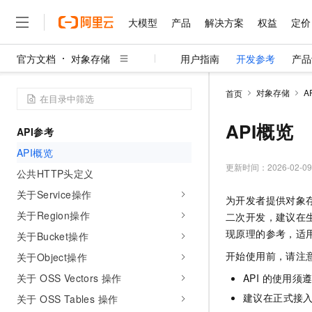
大模型
产品
解决方案
权益
定价
官方文档
对象存储
用户指南
开发参考
产品
大模型
产品
解决方案
权益
定价
云市场
伙伴
服务
了解阿里云
精选产品
精选解决方案
普惠上云
产品定价
精选商城
成为销售伙伴
售前咨询
为什么选择阿里云
千问AI平台
对象存储
A
首页
了解云产品的定价详情
大模型服务平台百炼
睿译宝，AI翻译排版一
普惠上云 官方力荐
分销伙伴
在线服务
网站建设
什么是云计算
大
大模型服务与应用平台
上传文档即自动完成翻译和
云服务器38元/年起，超
API概览
API参考
咨询伙伴
多端小程序
技术领先
云上成本管理
售后服务
千问大模型
GLM-5.2：长任务时代
官方推荐返现计划
大模型
API概览
大模型
精选产品
精选解决方案
Salesforce 国际版订阅
稳定可靠
管理和优化成本
多元化、高性能、安全可靠
推荐新用户得奖励，单订单
更新时间：
2026-02-09
销售伙伴合作计划
公共HTTP头定义
自助服务
友盟天域
安全合规
人工智能与机器学习
AI
文本生成
无影云电脑
Hermes Agent，打造
云工开物
关于Service操作
为开发者提供对象存
无影生态合作计划
在线服务
观测云
分析师报告
随时随地安全接入的云上超
自主进化，持久记忆，越用
高校专属算力普惠，学生认
计算
互联网应用开发
关于Region操作
Qwen3.8-Max
二次开发，建议在
HOT
Salesforce On Alibaba C
工单服务
智能体时代全能旗舰模型
Tuya 物联网平台阿里云
研究报告与白皮书
现原理的参考，适
关于Bucket操作
云解析DNS
快速拥有专属 OpenClaw
Consulting Partner 合
大数据
容器
免费试用
短信专区
开始使用前，请注
关于Object操作
蓝凌 OA
Qwen3.7-Plus
AI 大模型销售与服务生
现代化应用
存储
天池大赛
能看、能想、能动手的多模
关于 OSS Vectors 操作
API 的使用须
云原生大数据计算服务 Max
解决方案免费试用 新老
电子合同
面向分析的企业级SaaS模
最高领取价值200元试用
安全
建议在正式接
关于 OSS Tables 操作
网络与CDN
AI 算法大赛
Qwen3-VL-Plus
畅捷通