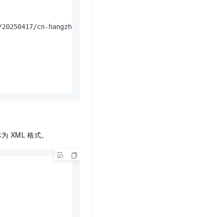
t.diy 一步搞定创意建站
构建大模型应用的安全防护体系
通过自然语言交互简化开发流程,全栈开发支持
通过阿里云安全产品对 AI 应用进行安全防护
/20250417/cn-hangzhou/oss/aliyun_v4_request,Signature=a7c
 XML 格式。