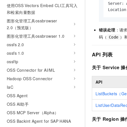
Server: 
使用OSS Vectors Embed CLI工具写入
Location
和检索向量数据
图形化管理工具ossbrowser
2.0（预览版）
错误处理
：请
图形化管理工具ossbrowser 1.0
码（
）
Code
ossfs 2.0
ossfs 1.0
API 列表
ossftp
关于
Service
操
OSS Connector for AI/ML
Hadoop OSS Connector
API
IaC
ListBuckets（Ge
OSS Agent
OSS AI助手
ListUserDataRe
OSS MCP Server（Alpha）
关于
Region
操
OSS Backint Agent for SAP HANA