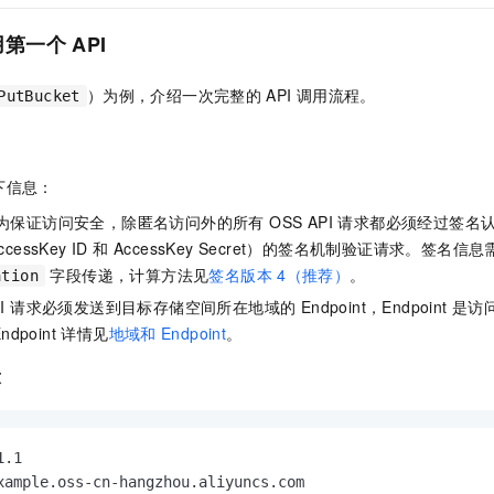
服务生态伙伴
视觉 Coding、空间感知、多模态思考等全面升级
1M上下文，专为长程任务能力而生
云工开物
企业应用
Night Plan 支持 Qwen 3.8-Max
AI 办公
NEW
Red Hat
用第一个
API
30+ 款产品免费体验
夜间 5 折，Qwen/Meoo/TokenPlan 客户专享
AI智能应用
科研合作
ERP
堂（旗舰版）
SUSE
智能客服
AI 应用构建
大模型原生
）为例，介绍一次完整的
API
调用流程。
PutBucket
CRM
2个月
自动承接线索
建站小程序
Qoder
大模型服务平台百炼-应用模版
OA 办公系统
HOT
NEW
面向真实软件
个人版上线、团队版降价；千问3.8-Max首发发尝鲜
丰富多元化的应用模版和解决方案
力提升
财税管理
模板建站
下信息：
万有无界
大模型服务平台百炼-智能体
为保证访问安全，除匿名访问外的所有 OSS API 请求都必须经过签名认
400电话
定制建站
的模型效果
灵活可视化地构建企业级 Agent
（AccessKey ID 和 AccessKey Secret）的签名机制验证请求。签名
方案
广告营销
模板小程序
字段传递，计算方法见
签名版本
4（推荐）
。
ation
秒悟
人工智能平台 PAI
定制小程序
云端极速 AI 
新一代 AI 视频生成模型，深度适配广告营销等场景
AI Native 的算法工程平台，一站式完成建模、训练、推理服务部署
I 请求必须发送到目标存储空间所在地域的 Endpoint，Endpoint
是访
dpoint 详情见
地域和
Endpoint
。
APP 开发
求
建站系统
AI 应用
10分钟微调：让0.6B模型媲美235B模型
多模态数据信
.1

依托云原生高可用架构,实现Dify私有化部署
用1%尺寸在特定领域达到大模型90%以上效果
xample.oss-cn-hangzhou.aliyuncs.com
