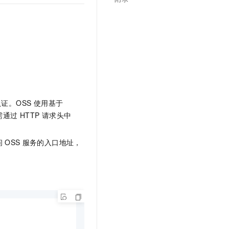
文戏情感细腻自然，动作戏激烈拳拳到肉，实现更强表演能力
支持中英文自由切换，具备更强的噪声鲁棒性
云聚AI 严选权益
SSL 证书
，一键激活高效办公新体验
精选AI产品，从模型到应用全链提效
堡垒机
AI 用量加速计划
应用
防火墙
、识别商机，让客服更高效、服务更出色。
新老同享，达量后返
千问办公
主机安全
NEW
的智能体编程平台
一站式AI生产力平台
AI 应用及服务市场
伶鹊
证。OSS 使用基于
企业级人与Agent协作平台，接入和调度多个数字员工
智能客服平台，对话机器人、对话分析、智能外呼
信息需通过 HTTP 请求头中
AI 应用
大模型服务平台百炼 - 全妙
大模型
应用创作平台
多模态内容创作工具，已接入 DeepSeek
问
OSS
服务的入口地址，
自然语言处理
数据标注
机器学习
息提取
与 AI 智能体进行实时音视频通话
从文本、图片、视频中提取结构化的属性信息
构建支持视频理解的 AI 音视频实时通话应用