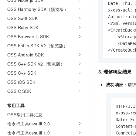
OSS Node.js SDK
10 分钟在聊天系统中增加
Date: Thu, 
专有云
OSS Harmony SDK（预览版）
x-oss-acl: p
Authorizati
OSS Swift SDK
<?xml versi
OSS Ruby SDK
<CreateBuck
OSS Browser.js SDK
    <Storag
    <DataRe
OSS Kotlin SDK V2（预览版）
</CreateBuc
OSS Android SDK
OSS C++ SDK V2（预览版）
3. 理解响应结果
OSS C++ SDK
OSS iOS SDK
成功响应
：请
OSS C SDK
常用工具
HTTP/1.1
x-oss-re
OSS常用工具汇总
Date: Fr
命令行工具ossutil 2.0
Content-
命令行工具ossutil 1.0
Connecti