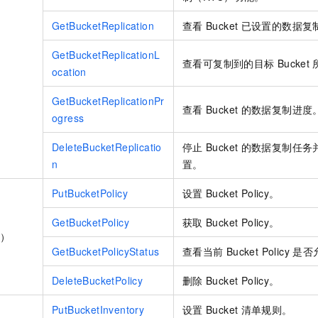
GetBucketReplication
查看
Bucket
已设置的数据复
GetBucketReplicationL
查看可复制到的目标
Bucket
ocation
GetBucketReplicationPr
查看
Bucket
的数据复制进度
ogress
DeleteBucketReplicatio
停止
Bucket
的数据复制任务
n
置。
PutBucketPolicy
设置
Bucket Policy。
GetBucketPolicy
获取
Bucket Policy。
y）
GetBucketPolicyStatus
查看当前
Bucket Policy
是否
DeleteBucketPolicy
删除
Bucket Policy。
PutBucketInventory
设置
Bucket
清单规则。