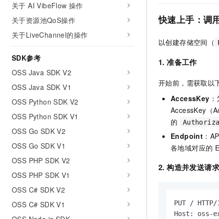
关于 AI VibeFlow 操作
AI 产品 免费试用
网络
安全
云开发大赛
Tableau 订阅
快速上手：调
1亿+ 大模型 tokens 和 
关于资源池QoS操作
可观测
入门学习赛
中间件
AI空中课堂在线直播课
关于LiveChannel的操作
140+云产品 免费试用
大模型服务
以创建存储空间（
上云与迁云
产品新客免费试用，最长1
数据库
SDK参考
生态解决方案
1. 准备工作
千问AI平台-Token Plan
企业出海
大模型ACA认证体验
大数据计算
OSS Java SDK V2
助力企业全员 AI 认知与能
行业生态解决方案
开始前，需获取以
OSS Java SDK V1
政企业务
媒体服务
千问AI平台-模型体验
AccessKey
：
开发者生态解决方案
OSS Python SDK V2
在线体验全尺寸、多种模态
AccessKey
企业服务与云通信
OSS Python SDK V1
AI 开发和 AI 应用解决
的
Authoriz
Happy 系列大模型
域名与网站
OSS Go SDK V2
Endpoint
：AP
OSS Go SDK V1
各地域对应的 En
终端用户计算
OSS PHP SDK V2
2. 构造并发送请
Serverless
大模型解决方案
OSS PHP SDK V1
开发工具
OSS C# SDK V2
快速部署 Dify，高效搭建 
PUT / HTTP/1
OSS C# SDK V1
迁移与运维管理
Host: oss-e