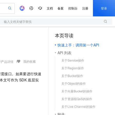
文档
备案
控制台
注册
登录
输入文档关键字查找
验
作计划
器
AI 活动
专业服务
服务伙伴合作计划
开发者社区
加入我们
服务平台百炼
阿里云 OPC 创新助力计划
本页导读
（1）
一站式生成采购清单，支持单品或批量购买
S
可编辑精美 PPT 文稿
S产品伙伴计划（繁花）
峰会
造的大模型服务与应用开发平台
轻量应用服务器
Agency Agents：拥有专属领域专家
AI 生产力先锋
Al MaaS 服务伙伴赋能合作
域名
博文
Careers
至高可申请百万元
快速上手：调用第一个API
性可伸缩的云计算服务
 轻松生成专业的 PPT
开启高性价比 AI 编程新体验
先锋实践拓展 AI 生产力的边界
快速构建应用程序和网站，即刻迈出上云第一步
多领域专家智能体,一键组建 AI 虚拟交付团队
Token 补贴，五大权
计划
海大会
伙伴信用分合作计划
商标
问答
社会招聘
API 列表
益加速 OPC 成功
S
帕鲁游戏服务器
数字证书管理服务（原SSL证书）
HappyHorse 打造一站式影视创作平台
飞天发布时刻
HOT
划
备案
电子书
校园招聘
关于Service操作
联机服务器，轻松开启游戏
视频创作，一键激活电商全链路生产力
全托管，含MySQL、PostgreSQL、SQL Server、MariaDB多引擎
实现全站HTTPS，呈现可信的WEB访问
所见，即是所愿
可视化编排打通从文字构思到成片全链路闭环
我的收藏
产品详情
更多支持
划
公司注册
镜像站
关于Region操作
视频生成
语音识别与合成
 智能体与工作流应用
短信服务
漫剧工坊：一站式动画创作平台
AI 实训营
找所需接口。如果要进行快速
合作伙伴培训与认证
关于Bucket操作
划
上云迁移
的智能体编程平台
站生成，高效打造优质广告素材
通过阿里云百炼高效搭建AI应用,助力高效开发
快速生产连贯的高质量长漫剧
从基础到进阶，Agent 创客手把手教你
国内短信简单易用，安全可靠，秒级触达，全球覆盖200+国家和地区。
e-1.1-T2V
Qwen3-TTS-Flash
文可作为 SDK 底层实
lScope
我要反馈
查询合作伙伴
关于Object的操作
畅细腻的高质量视频
离线语音合成大模型，多语言方言自适应，低延迟高稳定
n Alibaba Cloud ISV 合作
代维服务
olarDB
建企业门户网站
大数据开发治理平台 DataWorks
10 分钟搭建微信、支付宝小程序
关于向量Bucket的操作
创新加速
ope
登录合作伙伴管理后台
我要建议
站，无忧落地极速上线
以可视化方式快速构建移动和 PC 门户网站
100%兼容MySQL、PostgreSQL，兼容Oracle，支持集中和分布式
高效部署网站，快速应用到小程序
Data Agent 驱动的一站式 Data+AI 开发治理平台
e-1.1-I2V
Cosyvoice-V3-Flash
关于资源组QoS的操作
安全
畅自然，细节丰富
高表现力语音合成大模型，语音克隆听感自然
我要投诉
上云场景组合购
伴
关于Live Channel的操作
边界网络安全防护产品
漫剧创作，剧本、分镜、视频高效生成
覆盖90%+业务场景，专享组合折扣价
2V
VPN
Fun-ASR
附录