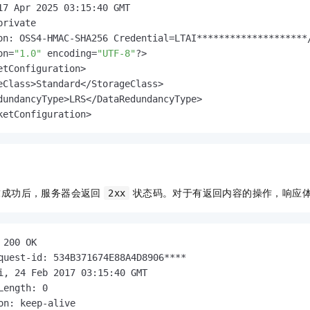
一个 AI 助手
即刻拥有 DeepSeek-R1 满血版
超强辅助，Bol
17 Apr 2025 03:15:40 GMT

在企业官网、通讯软件中为客户提供 AI 客服
多种方案随心选，轻松解锁专属 DeepSeek
rivate

on: OSS4-HMAC-SHA256 Credential=LTAI********************
on=
"1.0"
 encoding=
"UTF-8"
?>

etConfiguration>

eClass>Standard</StorageClass>

dundancyType>LRS</DataRedundancyType>    

ketConfiguration>
求成功后，服务器会返回
状态码。对于有返回内容的操作，响应体为
2xx
 200 OK

quest-id: 534B371674E88A4D8906****

i, 24 Feb 2017 03:15:40 GMT

Length: 0

on: keep-alive
