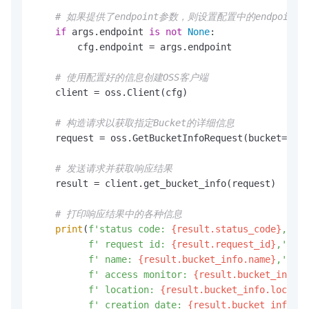
# 如果提供了endpoint参数，则设置配置中的endpoint
if
 args.endpoint 
is
not
None
:

        cfg.endpoint = args.endpoint

# 使用配置好的信息创建OSS客户端
    client = oss.Client(cfg)

# 构造请求以获取指定Bucket的详细信息
    request = oss.GetBucketInfoRequest(bucket=args
# 发送请求并获取响应结果
    result = client.get_bucket_info(request)

# 打印响应结果中的各种信息
print
(
f'status code: 
{result.status_code}
,'
f' request id: 
{result.request_id}
,'
f' name: 
{result.bucket_info.name}
,'
f' access monitor: 
{result.bucket_info.a
f' location: 
{result.bucket_info.locatio
f' creation date: 
{result.bucket_info.cr