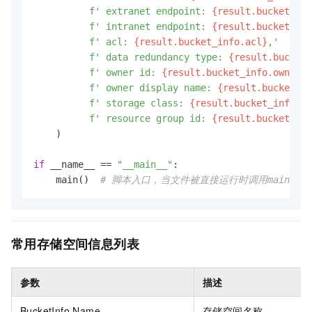
f' extranet endpoint: 
{result.bucket_inf
f' intranet endpoint: 
{result.bucket_inf
f' acl: 
{result.bucket_info.acl}
,'
f' data redundancy type: 
{result.bucket_
f' owner id: 
{result.bucket_info.owner.
i
f' owner display name: 
{result.bucket_in
f' storage class: 
{result.bucket_info.st
f' resource group id: 
{result.bucket_inf
    )

if
 __name__ == 
"__main__"
:

    main()  
# 脚本入口，当文件被直接运行时调用main函数
常用存储空间信息列表
参数
描述
BucketInfo.Name
存储空间名称