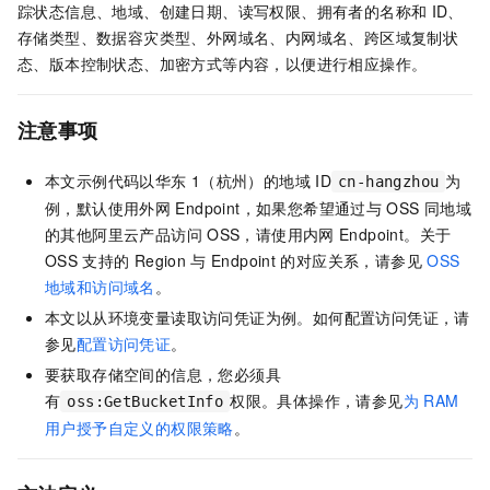
踪状态信息、地域、创建日期、读写权限、拥有者的名称和
ID、
存储类型、数据容灾类型、外网域名、内网域名、跨区域复制状
态、版本控制状态、加密方式等内容，以便进行相应操作。
注意事项
本文示例代码以华东
1（杭州）的地域
ID
为
cn-hangzhou
例，默认使用外网
Endpoint，如果您希望通过与
OSS
同地域
的其他阿里云产品访问
OSS，请使用内网
Endpoint。关于
OSS
支持的
Region
与
Endpoint
的对应关系，请参见
OSS
地域和访问域名
。
本文以从环境变量读取访问凭证为例。如何配置访问凭证，请
参见
配置访问凭证
。
要获取存储空间的信息，您必须具
有
权限。具体操作，请参见
为
RAM
oss:GetBucketInfo
用户授予自定义的权限策略
。