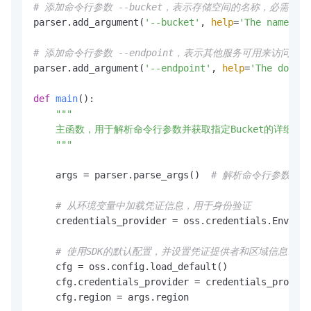
# 添加命令行参数 --bucket，表示存储空间的名称，必需参数
parser.add_argument(
'--bucket'
, 
help
=
'The name of 
# 添加命令行参数 --endpoint，表示其他服务可用来访问O
parser.add_argument(
'--endpoint'
, 
help
=
'The domain
def
main
():

"""

    主函数，用于解析命令行参数并获取指定Bucket的详细信息
    """
    args = parser.parse_args()  
# 解析命令行参数
# 从环境变量中加载凭证信息，用于身份验证
    credentials_provider = oss.credentials.Environ
# 使用SDK的默认配置，并设置凭证提供者和区域信息
    cfg = oss.config.load_default()

    cfg.credentials_provider = credentials_provide
    cfg.region = args.region
