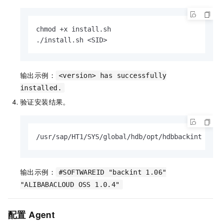
chmod +x install.sh

./install.sh <SID>
输出示例：
<version> has successfully
installed.
验证安装结果。
/usr/sap/HT1/SYS/global/hdb/opt/hdbbackint -v
输出示例：
#SOFTWAREID "backint 1.06"
"ALIBABACLOUD OSS 1.0.4"
配置 Agent