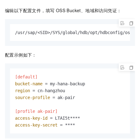
编辑以下配置文件，填写 OSS Bucket、地域和访问凭证：
/usr/sap/<SID>/SYS/global/hdb/opt/hdbconfig/oss-ba
配置示例如下：
[default]
bucket-name
region
source-profile
 = ak-pair

[profile ak-pair]
access-key-id
access-key-secret
 = ****