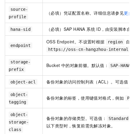
source-
（必填）凭证配置名称。详细信息请参见
更多
profile
（必填）SAP HANA 系统 ID，由安装脚本
hana-sid
OSS Endpoint。不设置时根据
自动
region
endpoint
https://oss-cn-hangzhou-internal.a
storage-
Bucket 中的对象前缀。默认值：
SAP-HANA-
prefix
备份对象的访问控制列表（ACL）。可选值：
object-acl
object-
备份对象的标签，使用键值对格式，例如
Pr
tagging
object-
备份对象的存储类型。可选值：
Standard
storage-
以下类型时，恢复前需先解冻对象。
class