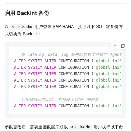
启用 Backint 备份
以
用户登录 SAP HANA，执行以下 SQL 将备份方
<sid>adm
式切换为 Backint：
-- 将 catalog、data、log 备份的参数文件指向 Agent 
ALTER
SYSTEM
ALTER
 CONFIGURATION (
'global.ini'
, 
'S
ALTER
SYSTEM
ALTER
 CONFIGURATION (
'global.ini'
, 
'S
ALTER
SYSTEM
ALTER
 CONFIGURATION (
'global.ini'
, 
'S
ALTER
SYSTEM
ALTER
 CONFIGURATION (
'global.ini'
, 
'S
ALTER
SYSTEM
ALTER
 CONFIGURATION (
'global.ini'
, 
'S
-- 启用持续日志记录，支持基于时间点的恢复
ALTER
SYSTEM
ALTER
 CONFIGURATION (
'global.ini'
, 
'S
参数更改后，需要重启数据库或以
用户执行以下命
<sid>adm