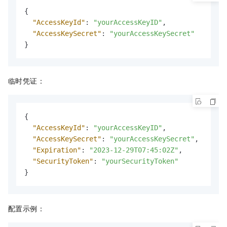
{
"AccessKeyId"
:
"yourAccessKeyID"
,
"AccessKeySecret"
:
"yourAccessKeySecret"
}
临时凭证：
{
"AccessKeyId"
:
"yourAccessKeyID"
,
"AccessKeySecret"
:
"yourAccessKeySecret"
,
"Expiration"
:
"2023-12-29T07:45:02Z"
,
"SecurityToken"
:
"yourSecurityToken"
}
配置示例：