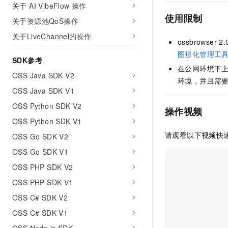
关于 AI VibeFlow 操作
AI 产品 免费试用
网络
安全
云开发大赛
Tableau 订阅
使用限制
1亿+ 大模型 tokens 和 
关于资源池QoS操作
可观测
入门学习赛
中间件
AI空中课堂在线直播课
关于LiveChannel的操作
140+云产品 免费试用
ossbrowser 2.
大模型服务
上云与迁云
产品新客免费试用，最长1
数据库
图形化管理工
SDK参考
生态解决方案
千问AI平台-Token Plan
在公网环境下
企业出海
大模型ACA认证体验
大数据计算
OSS Java SDK V2
环境，并且需
助力企业全员 AI 认知与能
行业生态解决方案
OSS Java SDK V1
政企业务
媒体服务
千问AI平台-模型体验
开发者生态解决方案
OSS Python SDK V2
在线体验全尺寸、多种模态
操作视频
企业服务与云通信
OSS Python SDK V1
AI 开发和 AI 应用解决
Happy 系列大模型
请观看以下视频快
域名与网站
OSS Go SDK V2
OSS Go SDK V1
终端用户计算
OSS PHP SDK V2
Serverless
大模型解决方案
OSS PHP SDK V1
开发工具
OSS C# SDK V2
快速部署 Dify，高效搭建 
OSS C# SDK V1
迁移与运维管理