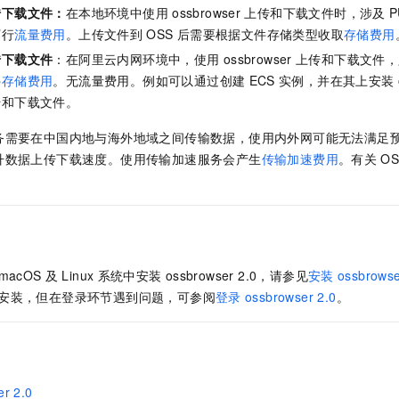
传下载文件：
在本地环境中使用
ossbrowser
上传和下载文件时，涉及
P
下行
流量费用
。上传文件到
OSS
后需要根据文件存储类型收取
存储费用
传下载文件
：在阿里云内网环境中，使用
ossbrowser
上传和下载文件，
件
存储费用
。无流量费用。例如可以通过创建
ECS
实例，并在其上安装
传和下载文件。
务需要在中国内地与海外地域之间传输数据，使用内外网可能无法满足
升数据上传下载速度。使用传输加速服务会产生
传输加速费用
。有关
OS
macOS
及
Linux
系统中安装
ossbrowser 2.0，请参见
安装
ossbrowse
安装，但在登录环节遇到问题，可参阅
登录
ossbrowser 2.0
。
r 2.0