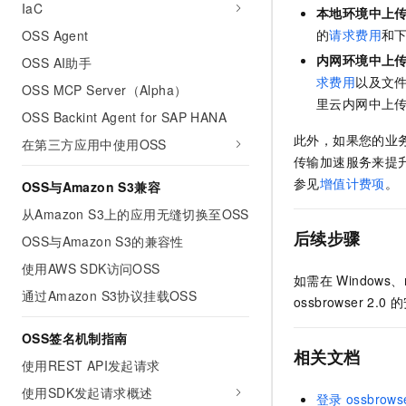
IaC
本地环境中上
的
请求费用
和
OSS Agent
内网环境中上
OSS AI助手
求费用
以及文
OSS MCP Server（Alpha）
里云内网中上
OSS Backint Agent for SAP HANA
此外，如果您的业
在第三方应用中使用OSS
传输加速服务来提
参见
增值计费项
。
OSS与Amazon S3兼容
从Amazon S3上的应用无缝切换至OSS
后续步骤
OSS与Amazon S3的兼容性
使用AWS SDK访问OSS
如需在
Windows、
通过Amazon S3协议挂载OSS
ossbrowser 2.0
的
OSS签名机制指南
相关文档
使用REST API发起请求
使用SDK发起请求概述
登录
ossbrowse