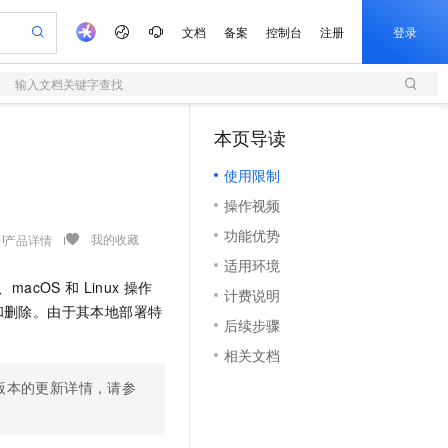
文档
备案
控制台
注册
登录
输入文档关键字查找
验
作计划
器
AI 活动
专业服务
服务伙伴合作计划
开发者社区
加入我们
服务平台百炼
阿里云 OPC 创新助力计划
本页导读
（1）
一站式生成采购清单，支持单品或批量购买
S
可编辑精美 PPT 文稿
S产品伙伴计划（繁花）
峰会
造的大模型服务与应用开发平台
轻量应用服务器
Agency Agents：拥有专属领域专家
AI 生产力先锋
Al MaaS 服务伙伴赋能合作
域名
博文
Careers
至高可申请百万元
使用限制
性可伸缩的云计算服务
 轻松生成专业的 PPT
开启高性价比 AI 编程新体验
先锋实践拓展 AI 生产力的边界
快速构建应用程序和网站，即刻迈出上云第一步
多领域专家智能体,一键组建 AI 虚拟交付团队
Token 补贴，五大权
计划
海大会
伙伴信用分合作计划
商标
问答
社会招聘
操作视频
益加速 OPC 成功
S
帕鲁游戏服务器
数字证书管理服务（原SSL证书）
HappyHorse 打造一站式影视创作平台
飞天发布时刻
HOT
划
备案
电子书
校园招聘
功能优势
联机服务器，轻松开启游戏
视频创作，一键激活电商全链路生产力
全托管，含MySQL、PostgreSQL、SQL Server、MariaDB多引擎
实现全站HTTPS，呈现可信的WEB访问
所见，即是所愿
可视化编排打通从文字构思到成片全链路闭环
我的收藏
产品详情
更多支持
划
公司注册
镜像站
适用环境
视频生成
语音识别与合成
 智能体与工作流应用
短信服务
漫剧工坊：一站式动画创作平台
AI 实训营
s、macOS
和
Linux
操作
合作伙伴培训与认证
计费说明
划
上云迁移
的智能体编程平台
站生成，高效打造优质广告素材
通过阿里云百炼高效搭建AI应用,助力高效开发
快速生产连贯的高质量长漫剧
从基础到进阶，Agent 创客手把手教你
国内短信简单易用，安全可靠，秒级触达，全球覆盖200+国家和地区。
e-1.1-T2V
Qwen3-TTS-Flash
和删除。由于其本地部署特
lScope
我要反馈
查询合作伙伴
后续步骤
畅细腻的高质量视频
离线语音合成大模型，多语言方言自适应，低延迟高稳定
n Alibaba Cloud ISV 合作
代维服务
olarDB
建企业门户网站
大数据开发治理平台 DataWorks
10 分钟搭建微信、支付宝小程序
相关文档
创新加速
ope
登录合作伙伴管理后台
我要建议
站，无忧落地极速上线
以可视化方式快速构建移动和 PC 门户网站
100%兼容MySQL、PostgreSQL，兼容Oracle，支持集中和分布式
高效部署网站，快速应用到小程序
Data Agent 驱动的一站式 Data+AI 开发治理平台
e-1.1-I2V
Cosyvoice-V3-Flash
版本的更新详情，请参
安全
畅自然，细节丰富
高表现力语音合成大模型，语音克隆听感自然
我要投诉
上云场景组合购
伴
边界网络安全防护产品
漫剧创作，剧本、分镜、视频高效生成
覆盖90%+业务场景，专享组合折扣价
2V
VPN
Fun-ASR