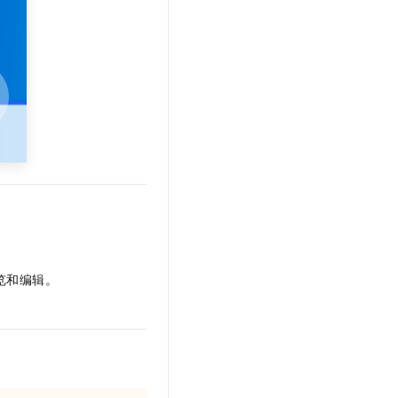
t.diy 一步搞定创意建站
构建大模型应用的安全防护体系
通过自然语言交互简化开发流程,全栈开发支持
通过阿里云安全产品对 AI 应用进行安全防护
览和编辑。