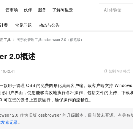
云市场
伙伴
服务
了解阿里云
计费
常见问题
动态与公告
AI 特惠
数据与 API
成为产品伙伴
企业增值服务
最佳实践
价格计算器
AI 场景体
基础软件
产品伙伴合
阿里云认证
市场活动
配置报价
大模型
用工具
图形化管理工具ossbrowser 2.0（预览版）
自助选配和估算价格
步到位
域名与网站
智启 AI 普惠权益
产品生态集成认证中心
企业支持计划
云上春晚
Qwen Audio：打造专属 AI 语音助手
千问官方 MaaS 平台，为开发者和 Agent 而生，新用户赠送 1 亿 + tokens 额度
云服务器 EC
一句话生成原生
AI Coding
阿里云Maa
2026 阿里云
为企业打
数据集
Windows
大模型认证
模型
NEW
NEW
格式还原
值低价云产品抢先购
提供智能易用的域名与建站服务
至高享 1亿+免费 tokens，加速 Al 应用落地
Qwen-Audio-3.0-Realtime 端到端实时语音角色扮演
安全可靠、弹
输入一句话想法,
智能编程，一键
er 2.0概述
产品生态伙伴
专家技术服务
云上奥运之旅
弹性计算合作
阿里云中企出
手机三要素
宝塔 Linux
全部认证
价格优势
开源旗舰模型
对象存储 OSS
即刻拥有 DeepSeek-V4-Pro
阿里云 OPC 创新助力计划
云数据库 RD
一键部署幻兽
AI 电商营销
产品生态伙伴工作台
企业增值服务台
云栖战略参考
云存储合作计
云栖大会
身份实名认证
CentOS
训练营
推动算力普惠，释放技术红利
的大模型服务
最高返9万
真正可用的 1M 上下文,一次完成代码全链路开发
轻松解锁专属 DeepSeek-V4-Pro
至高百万元 Token 补贴，加速一人公司成长
稳定、安全、高性价比、高性能的云存储服务
一键购买专属
从图文生成到
复制 MD 格式
 10:42:41
云上的中国
数据库合作计
活动全景
短信
Docker
图片和
自进化智能体
人工智能平台 PAI
5 分钟轻松部署专属 QwenPaw
Token Plan 模型订阅计划
Qoder
高效搭建 AI
AI 广告创作
企业成长
大模型
NEW
HOT
信息公告
一款用于管理
OSS
的免费图形化桌面客户端。该客户端支持
Window
看见新力量
云网络合作计
OCR 文字识别
JAVA
级电脑
越聪明
证享300元代金券
一站式AI开发、训练和推理服务
Qwen3.8-Max 首发尝鲜，限时加量 10 倍，夜间低至2折
从聊天伙伴进化为能主动干活的本地数字员工
面向真实软件
图文、视频一
Kimi-K3
HappyHors
图形用户界面，使您能够高效地执行各种操作，包括文件的上传、下载
NEW
魔搭 Mode
loud
服务实践
官网公告
Kimi 最新旗舰模型，长程编程与推理利器
让文字生成流
金融模力时刻
Salesforce O
版
0
可在您的设备上直接运行，确保操作的流畅性。
发票查验
全能环境
Qoder CN
Claude Code + GStack 打造工程团队
千问办公，限时限量积分加倍
云原生数据库 P
低代码高效构
AI 建站
NEW
作计划
计划
创新中心
魔搭 ModelSc
健康状态
让AI从“聊天伙伴”进化为能干活的“数字员工”
覆盖公网/内网、递归/权威、移动APP等全场景解析服务
安装技能 GStack，拥有专属 AI 工程团队
你的AI工作搭子，覆盖日常办公高频场景
基于千问大模型等，支持代码智能生成、研发智能问答
0 代码专业建
客户案例
天气预报查询
操作系统
Deepseek-v4-pro
HappyHors
态合作计划
owser 2.0
作为旧版
ossbrowser
的升级版本，目前暂未开源。有关各
态智能体模型
旗舰 MoE 大模型，百万上下文与顶尖推理能力
图生视频，流
Compute
同享
容器服务 Kubernetes 版 ACK
万小智 AI 建站低至 15元/月
云防火墙
AI 短剧/漫剧
快递物流查询
WordPress
成为服务伙
本发布记录
。
高校合作
式云数据仓库
点，立即开启云上创新
提供一站式管理容器应用的 K8s 服务
送.CN域名，送备案服务码
云原生的云上
AI助力短剧
GLM-5.2
Wan2.7-T
Ubuntu