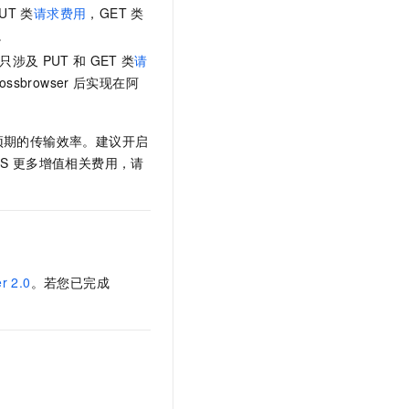
UT
类
请求费用
，GET
类
。
只涉及
PUT
和
GET
类
请
ossbrowser
后实现在阿
预期的传输效率。建议开启
S
更多增值相关费用，请
r 2.0
。若您已完成