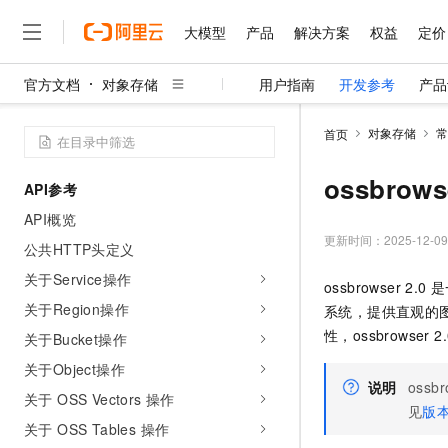
大模型
产品
解决方案
权益
定价
官方文档
对象存储
用户指南
开发参考
产品
大模型
产品
解决方案
权益
定价
云市场
伙伴
服务
了解阿里云
精选产品
精选解决方案
普惠上云
产品定价
精选商城
成为销售伙伴
售前咨询
为什么选择阿里云
千问AI平台
对象存储
常
首页
了解云产品的定价详情
大模型服务平台百炼
睿译宝，AI翻译排版一
普惠上云 官方力荐
分销伙伴
在线服务
网站建设
什么是云计算
大
大模型服务与应用平台
上传文档即自动完成翻译和
云服务器38元/年起，超
ossbrows
API参考
咨询伙伴
多端小程序
技术领先
云上成本管理
售后服务
千问大模型
GLM-5.2：长任务时代
官方推荐返现计划
大模型
API概览
大模型
精选产品
精选解决方案
Salesforce 国际版订阅
稳定可靠
管理和优化成本
多元化、高性能、安全可靠
推荐新用户得奖励，单订单
更新时间：
2025-12-09
销售伙伴合作计划
公共HTTP头定义
自助服务
友盟天域
安全合规
人工智能与机器学习
AI
文本生成
无影云电脑
Hermes Agent，打造
云工开物
关于Service操作
ossbrowser 2.0
是
无影生态合作计划
在线服务
观测云
分析师报告
随时随地安全接入的云上超
自主进化，持久记忆，越用
高校专属算力普惠，学生认
计算
互联网应用开发
关于Region操作
Qwen3.8-Max
系统，提供直观的
HOT
Salesforce On Alibaba C
工单服务
智能体时代全能旗舰模型
Tuya 物联网平台阿里云
研究报告与白皮书
性，ossbrowser 2.
关于Bucket操作
云解析DNS
快速拥有专属 OpenClaw
Consulting Partner 合
大数据
容器
免费试用
短信专区
关于Object操作
蓝凌 OA
Qwen3.7-Plus
AI 大模型销售与服务生
现代化应用
说明
ossbr
存储
天池大赛
能看、能想、能动手的多模
关于 OSS Vectors 操作
云原生大数据计算服务 Max
解决方案免费试用 新老
电子合同
见
版
面向分析的企业级SaaS模
最高领取价值200元试用
安全
关于 OSS Tables 操作
网络与CDN
AI 算法大赛
Qwen3-VL-Plus
畅捷通