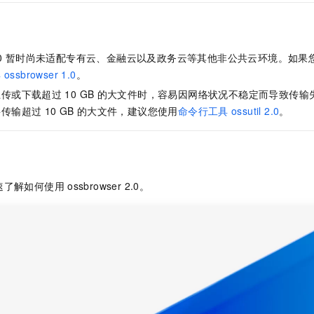
服务生态伙伴
视觉 Coding、空间感知、多模态思考等全面升级
1M上下文，专为长程任务能力而生
云工开物
企业应用
Night Plan 支持 Qwen 3.8-Max
AI 办公
NEW
Red Hat
30+ 款产品免费体验
夜间 5 折，Qwen/Meoo/TokenPlan 客户专享
AI智能应用
科研合作
ERP
堂（旗舰版）
SUSE
智能客服
0
暂时尚未适配专有云
、金融云
以及政务云等其他非公共云环境。如果
AI 应用构建
大模型原生
CRM
2个月
自动承接线索
具
ossbrowser 1.0
。
建站小程序
Qoder
大模型服务平台百炼-应用模版
OA 办公系统
HOT
NEW
上传或下载超过
10 GB
的大文件时，容易因网络状况不稳定而导致传输
面向真实软件
个人版上线、团队版降价；千问3.8-Max首发发尝鲜
丰富多元化的应用模版和解决方案
要传输超过
10 GB
的大文件，建议您使用
命令行工具
ossutil 2.0
。
力提升
财税管理
模板建站
万有无界
大模型服务平台百炼-智能体
400电话
定制建站
的模型效果
灵活可视化地构建企业级 Agent
方案
广告营销
模板小程序
秒悟
人工智能平台 PAI
速了解如何使用
ossbrowser 2.0。
定制小程序
云端极速 AI 
新一代 AI 视频生成模型，深度适配广告营销等场景
AI Native 的算法工程平台，一站式完成建模、训练、推理服务部署
APP 开发
建站系统
AI 应用
10分钟微调：让0.6B模型媲美235B模型
多模态数据信
依托云原生高可用架构,实现Dify私有化部署
用1%尺寸在特定领域达到大模型90%以上效果