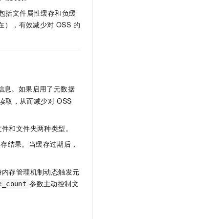
文戏情感细腻自然，动作戏激烈拳拳到肉，实现更强表演能力
支持中英文自由切换，具备更强的噪声鲁棒性
云聚AI 严选权益
SSL 证书
，包括文件属性缓存和负缓
，一键激活高效办公新体验
精选AI产品，从模型到应用全链提效
在），有效减少对 OSS 的
堡垒机
AI 用量加速计划
应用
防火墙
、识别商机，让客服更高效、服务更出色。
新老同享，达量后返
千问办公
主机安全
NEW
的智能体编程平台
一站式AI生产力平台
信息。如果启用了元数据
AI 应用及服务市场
伶鹊
取，从而减少对 OSS
企业级人与Agent协作平台，接入和调度多个数字员工
智能客服平台，对话机器人、对话分析、智能外呼
AI 应用
大模型服务平台百炼 - 全妙
文件和文件夹两种类型。
大模型
应用创作平台
多模态内容创作工具，已接入 DeepSeek
缓存结果。当缓存过期后，
自然语言处理
数据标注
身内存管理机制动态触发元
机器学习
参数主动控制文
e_count
息提取
与 AI 智能体进行实时音视频通话
从文本、图片、视频中提取结构化的属性信息
构建支持视频理解的 AI 音视频实时通话应用