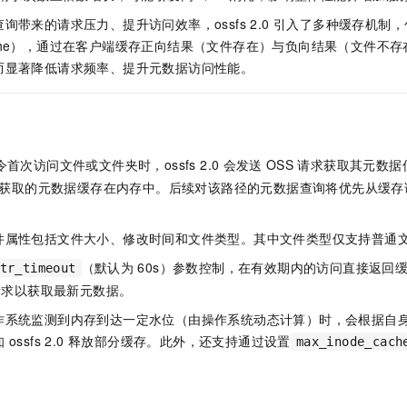
服务生态伙伴
视觉 Coding、空间感知、多模态思考等全面升级
1M上下文，专为长程任务能力而生
云工开物
企业应用
Night Plan 支持 Qwen 3.8-Max
AI 办公
NEW
询带来的请求压力、提升访问效率，ossfs 2.0 引入了多种缓存机制
Red Hat
30+ 款产品免费体验
夜间 5 折，Qwen/Meoo/TokenPlan 客户专享
AI智能应用
科研合作
 Cache），通过在客户端缓存正向结果（文件存在）与负向结果（文件不存
ERP
堂（旗舰版）
SUSE
而显著降低请求频率、提升元数据访问性能。
智能客服
AI 应用构建
大模型原生
CRM
2个月
自动承接线索
建站小程序
Qoder
大模型服务平台百炼-应用模版
OA 办公系统
HOT
NEW
面向真实软件
个人版上线、团队版降价；千问3.8-Max首发发尝鲜
丰富多元化的应用模版和解决方案
力提升
财税管理
模板建站
首次访问文件或文件夹时，ossfs 2.0
会发送
OSS
请求获取其元数据
万有无界
大模型服务平台百炼-智能体
400电话
定制建站
获取的元数据缓存在内存中。后续对该路径的元数据查询将优先从缓存读
的模型效果
灵活可视化地构建企业级 Agent
方案
广告营销
模板小程序
秒悟
人工智能平台 PAI
件属性包括文件大小、修改时间和文件类型。其中文件类型仅支持普通
定制小程序
云端极速 AI 
新一代 AI 视频生成模型，深度适配广告营销等场景
AI Native 的算法工程平台，一站式完成建模、训练、推理服务部署
（默认为
60s）参数控制，在有效期内的访问直接返回
tr_timeout
APP 开发
 请求以获取最新元数据。
建站系统
作系统监测到内存到达一定水位（由操作系统动态计算）时，会根据自
ossfs 2.0 释放部分缓存。此外，还支持通过设置
max_inode_cach
AI 应用
10分钟微调：让0.6B模型媲美235B模型
多模态数据信
。
依托云原生高可用架构,实现Dify私有化部署
用1%尺寸在特定领域达到大模型90%以上效果