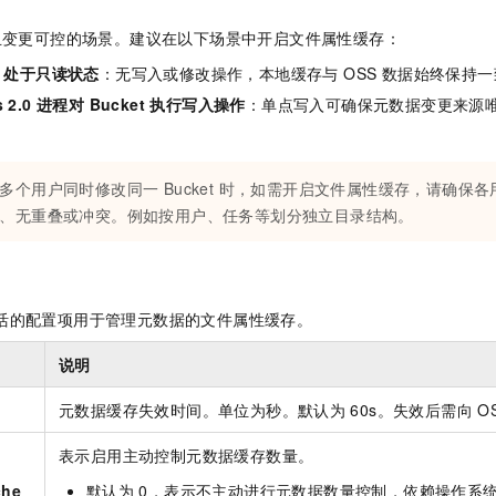
一个 AI 助手
即刻拥有 DeepSeek-R1 满血版
超强辅助，Bol
”且变更可控的场景。建议在以下场景中开启文件属性缓存：
在企业官网、通讯软件中为客户提供 AI 客服
多种方案随心选，轻松解锁专属 DeepSeek
et 处于只读状态
：无写入或修改操作，本地缓存与 OSS 数据始终保持一
s 2.0 进程对 Bucket 执行写入操作
：单点写入可确保元数据变更来源
多个用户同时修改同一 Bucket 时，如需开启文件属性缓存，请确保
、无重叠或冲突。例如按用户、任务等划分独立目录结构。
供了灵活的配置项用于管理元数据的文件属性缓存。
说明
元数据缓存失效时间。单位为秒。默认为
60s。失效后需向
O
表示启用主动控制元数据缓存数量。
che_
默认为
0，表示不主动进行元数据数量控制，依赖操作系