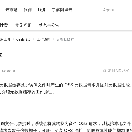
云市场
伙伴
服务
了解阿里云
计费
常见问题
动态与公告
AI 特惠
数据与 API
成为产品伙伴
企业增值服务
最佳实践
价格计算器
AI 场景体
基础软件
产品伙伴合
阿里云认证
市场活动
配置报价
大模型
用工具
ossfs 2.0
工作原理
元数据缓存
自助选配和估算价格
步到位
域名与网站
智启 AI 普惠权益
产品生态集成认证中心
企业支持计划
云上春晚
Qwen Audio：打造专属 AI 语音助手
千问官方 MaaS 平台，为开发者和 Agent 而生，新用户赠送 1 亿 + tokens 额度
云服务器 EC
一句话生成原生
AI Coding
阿里云Maa
2026 阿里云
为企业打
数据集
Windows
大模型认证
模型
NEW
NEW
格式还原
值低价云产品抢先购
提供智能易用的域名与建站服务
至高享 1亿+免费 tokens，加速 Al 应用落地
Qwen-Audio-3.0-Realtime 端到端实时语音角色扮演
安全可靠、弹
输入一句话想法,
智能编程，一键
存
产品生态伙伴
专家技术服务
云上奥运之旅
弹性计算合作
阿里云中企出
手机三要素
宝塔 Linux
全部认证
价格优势
开源旗舰模型
对象存储 OSS
即刻拥有 DeepSeek-V4-Pro
阿里云 OPC 创新助力计划
云数据库 RD
一键部署幻兽
AI 电商营销
产品生态伙伴工作台
企业增值服务台
云栖战略参考
云存储合作计
云栖大会
身份实名认证
CentOS
训练营
推动算力普惠，释放技术红利
的大模型服务
最高返9万
真正可用的 1M 上下文,一次完成代码全链路开发
轻松解锁专属 DeepSeek-V4-Pro
至高百万元 Token 补贴，加速一人公司成长
稳定、安全、高性价比、高性能的云存储服务
一键购买专属
从图文生成到
复制 MD 格式
 03:38:10
云上的中国
数据库合作计
活动全景
短信
Docker
图片和
自进化智能体
人工智能平台 PAI
5 分钟轻松部署专属 QwenPaw
Token Plan 模型订阅计划
Qoder
高效搭建 AI
AI 广告创作
企业成长
大模型
NEW
HOT
信息公告
元数据缓存减少访问文件时产生的
OSS
元数据请求并提升元数据性能
看见新力量
云网络合作计
OCR 文字识别
JAVA
级电脑
越聪明
证享300元代金券
一站式AI开发、训练和推理服务
Qwen3.8-Max 首发尝鲜，限时加量 10 倍，夜间低至2折
从聊天伙伴进化为能主动干活的本地数字员工
面向真实软件
图文、视频一
Kimi-K3
HappyHors
文介绍元数据缓存的工作原理。
NEW
魔搭 Mode
loud
服务实践
官网公告
Kimi 最新旗舰模型，长程编程与推理利器
让文字生成流
金融模力时刻
Salesforce O
版
发票查验
全能环境
Qoder CN
Claude Code + GStack 打造工程团队
千问办公，限时限量积分加倍
云原生数据库 P
低代码高效构
AI 建站
NEW
作计划
计划
创新中心
魔搭 ModelSc
健康状态
让AI从“聊天伙伴”进化为能干活的“数字员工”
覆盖公网/内网、递归/权威、移动APP等全场景解析服务
安装技能 GStack，拥有专属 AI 工程团队
你的AI工作搭子，覆盖日常办公高频场景
基于千问大模型等，支持代码智能生成、研发智能问答
0 代码专业建
客户案例
天气预报查询
操作系统
Deepseek-v4-pro
HappyHors
态合作计划
态智能体模型
旗舰 MoE 大模型，百万上下文与顶尖推理能力
图生视频，流
Compute
同享
容器服务 Kubernetes 版 ACK
万小智 AI 建站低至 15元/月
云防火墙
AI 短剧/漫剧
快递物流查询
WordPress
成为服务伙
高校合作
2.0 查询文件元数据时，系统会将其转换为多个 OSS 请求，以模拟本地
式云数据仓库
点，立即开启云上创新
提供一站式管理容器应用的 K8s 服务
送.CN域名，送备案服务码
云原生的云上
AI助力短剧
GLM-5.2
Wan2.7-T
 请求次数呈倍数增长，可能引发高 QPS 消耗，影响整体性能并增加服
Ubuntu