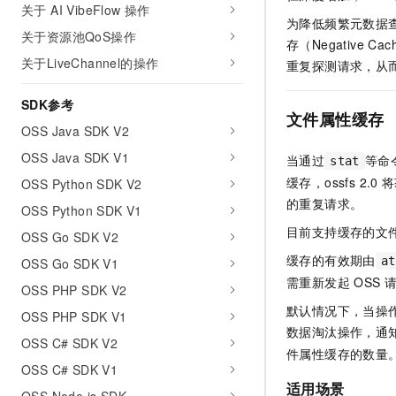
关于 AI VibeFlow 操作
AI 产品 免费试用
网络
安全
云开发大赛
为降低频繁元数据查
Tableau 订阅
1亿+ 大模型 tokens 和 
关于资源池QoS操作
存（Negative
可观测
入门学习赛
中间件
AI空中课堂在线直播课
关于LiveChannel的操作
重复探测请求，从
140+云产品 免费试用
大模型服务
上云与迁云
产品新客免费试用，最长1
数据库
SDK参考
生态解决方案
千问AI平台-Token Plan
文件属性缓存
企业出海
大模型ACA认证体验
大数据计算
OSS Java SDK V2
助力企业全员 AI 认知与能
行业生态解决方案
OSS Java SDK V1
政企业务
当通过
等命令
stat
媒体服务
千问AI平台-模型体验
开发者生态解决方案
缓存，ossfs 2.0
将
OSS Python SDK V2
在线体验全尺寸、多种模态
企业服务与云通信
的重复请求。
OSS Python SDK V1
AI 开发和 AI 应用解决
Happy 系列大模型
目前支持缓存的文
域名与网站
OSS Go SDK V2
缓存的有效期由
at
OSS Go SDK V1
终端用户计算
需重新发起 OSS
OSS PHP SDK V2
Serverless
默认情况下，当操
大模型解决方案
OSS PHP SDK V1
数据淘汰操作，通知 
开发工具
OSS C# SDK V2
快速部署 Dify，高效搭建 
件属性缓存的数量
OSS C# SDK V1
迁移与运维管理
适用场景