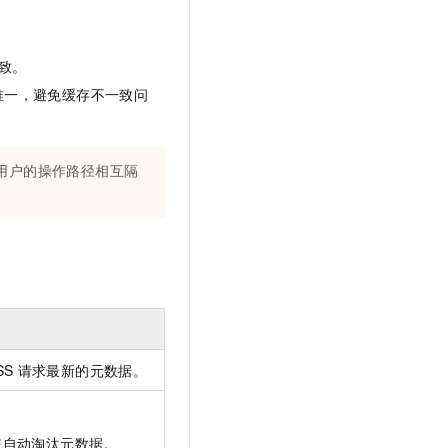
t.diy 一步搞定创意建站
构建大模型应用的安全防护体系
通过自然语言交互简化开发流程,全栈开发支持
通过阿里云安全产品对 AI 应用进行安全防护
致。
唯一，避免缓存不一致问
各用户的操作路径相互隔
SS
请求最新的元数据。
统自动淘汰元数据。