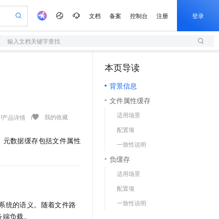
文档
备案
控制台
注册
登录
输入文档关键字查找
验
作计划
器
AI 活动
专业服务
服务伙伴合作计划
开发者社区
加入我们
服务平台百炼
阿里云 OPC 创新助力计划
本页导读
（1）
一站式生成采购清单，支持单品或批量购买
S
可编辑精美 PPT 文稿
S产品伙伴计划（繁花）
峰会
造的大模型服务与应用开发平台
轻量应用服务器
Agency Agents：拥有专属领域专家
AI 生产力先锋
Al MaaS 服务伙伴赋能合作
域名
博文
Careers
至高可申请百万元
背景信息
性可伸缩的云计算服务
 轻松生成专业的 PPT
开启高性价比 AI 编程新体验
先锋实践拓展 AI 生产力的边界
快速构建应用程序和网站，即刻迈出上云第一步
多领域专家智能体,一键组建 AI 虚拟交付团队
Token 补贴，五大权
计划
海大会
伙伴信用分合作计划
商标
问答
社会招聘
文件属性缓存
益加速 OPC 成功
S
帕鲁游戏服务器
数字证书管理服务（原SSL证书）
HappyHorse 打造一站式影视创作平台
飞天发布时刻
HOT
划
备案
电子书
校园招聘
适用场景
联机服务器，轻松开启游戏
视频创作，一键激活电商全链路生产力
全托管，含MySQL、PostgreSQL、SQL Server、MariaDB多引擎
实现全站HTTPS，呈现可信的WEB访问
所见，即是所愿
可视化编排打通从文字构思到成片全链路闭环
我的收藏
产品详情
更多支持
划
公司注册
镜像站
配置项
视频生成
语音识别与合成
 智能体与工作流应用
短信服务
漫剧工坊：一站式动画创作平台
AI 实训营
。元数据缓存包括文件属性
合作伙伴培训与认证
一致性说明
划
上云迁移
的智能体编程平台
站生成，高效打造优质广告素材
通过阿里云百炼高效搭建AI应用,助力高效开发
快速生产连贯的高质量长漫剧
从基础到进阶，Agent 创客手把手教你
国内短信简单易用，安全可靠，秒级触达，全球覆盖200+国家和地区。
e-1.1-T2V
Qwen3-TTS-Flash
lScope
我要反馈
查询合作伙伴
负缓存
畅细腻的高质量视频
离线语音合成大模型，多语言方言自适应，低延迟高稳定
n Alibaba Cloud ISV 合作
代维服务
olarDB
建企业门户网站
大数据开发治理平台 DataWorks
10 分钟搭建微信、支付宝小程序
适用场景
创新加速
ope
登录合作伙伴管理后台
我要建议
站，无忧落地极速上线
以可视化方式快速构建移动和 PC 门户网站
100%兼容MySQL、PostgreSQL，兼容Oracle，支持集中和分布式
高效部署网站，快速应用到小程序
Data Agent 驱动的一站式 Data+AI 开发治理平台
e-1.1-I2V
Cosyvoice-V3-Flash
配置项
安全
畅自然，细节丰富
高表现力语音合成大模型，语音克隆听感自然
我要投诉
上云场景组合购
伴
一致性说明
文件系统的语义。随着文件路
边界网络安全防护产品
漫剧创作，剧本、分镜、视频高效生成
覆盖90%+业务场景，专享组合折扣价
2V
VPN
Fun-ASR
务端负载。