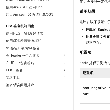
值，会按照一定优
使用AWS SDK访问OSS
适用场景
通过Amazon S3协议挂载OSS
建议在以下场景中
OSS签名机制指南
挂载的 Buck
使用REST API发起请求
批量创建文件
使用SDK发起请求概述
能不存在。
V1签名升级为V4签名
配置项
在Header中包含签名
ossfs
提供了灵活
在URL中包含签名
POST签名
配置项
签名工具
签名错误问题排查
oss_negative_
out