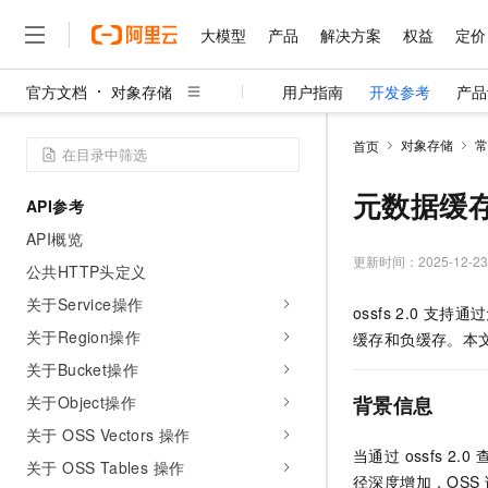
大模型
产品
解决方案
权益
定价
官方文档
对象存储
用户指南
开发参考
产品
大模型
产品
解决方案
权益
定价
云市场
伙伴
服务
了解阿里云
精选产品
精选解决方案
普惠上云
产品定价
精选商城
成为销售伙伴
售前咨询
为什么选择阿里云
千问AI平台
对象存储
常
首页
了解云产品的定价详情
大模型服务平台百炼
睿译宝，AI翻译排版一
普惠上云 官方力荐
分销伙伴
在线服务
网站建设
什么是云计算
大
大模型服务与应用平台
上传文档即自动完成翻译和
云服务器38元/年起，超
元数据缓
API参考
咨询伙伴
多端小程序
技术领先
云上成本管理
售后服务
千问大模型
GLM-5.2：长任务时代
官方推荐返现计划
大模型
API概览
大模型
精选产品
精选解决方案
Salesforce 国际版订阅
稳定可靠
管理和优化成本
多元化、高性能、安全可靠
推荐新用户得奖励，单订单
更新时间：
2025-12-23
销售伙伴合作计划
公共HTTP头定义
自助服务
友盟天域
安全合规
人工智能与机器学习
AI
文本生成
无影云电脑
Hermes Agent，打造
云工开物
关于Service操作
ossfs 2.0
支持通过
无影生态合作计划
在线服务
观测云
分析师报告
随时随地安全接入的云上超
自主进化，持久记忆，越用
高校专属算力普惠，学生认
计算
互联网应用开发
关于Region操作
Qwen3.8-Max
缓存和负缓存。本
HOT
Salesforce On Alibaba C
工单服务
智能体时代全能旗舰模型
Tuya 物联网平台阿里云
研究报告与白皮书
关于Bucket操作
云解析DNS
快速拥有专属 OpenClaw
Consulting Partner 合
大数据
容器
免费试用
短信专区
关于Object操作
背景信息
蓝凌 OA
Qwen3.7-Plus
AI 大模型销售与服务生
现代化应用
存储
天池大赛
能看、能想、能动手的多模
关于 OSS Vectors 操作
云原生大数据计算服务 Max
解决方案免费试用 新老
电子合同
当通过 ossfs 
面向分析的企业级SaaS模
最高领取价值200元试用
安全
关于 OSS Tables 操作
网络与CDN
AI 算法大赛
Qwen3-VL-Plus
径深度增加，OSS
畅捷通