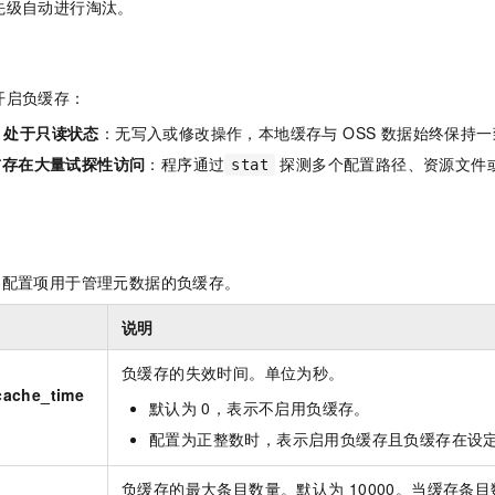
先级自动进行淘汰。
开启负缓存：
et 处于只读状态
：无写入或修改操作，本地缓存与 OSS 数据始终保持一
前存在大量试探性访问
：程序通过
探测多个配置路径、资源文件
stat
的配置项用于管理元数据的负缓存。
说明
负缓存的失效时间。单位为秒。
cache_time
默认为
0，表示不启用负缓存。
配置为正整数时，表示启用负缓存且负缓存在设
负缓存的最大条目数量。默认为
10000。当缓存条