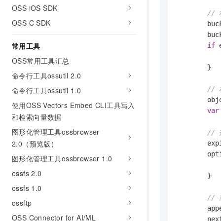
OSS iOS SDK
//
OSS C SDK
	bu
	bucket, err := client.Bucket(bucketName)

常用工具
if
 
OSS常用工具汇总
	}

命令行工具ossutil 2.0
//
命令行工具ossutil 1.0
	ob
使用OSS Vectors Embed CLI工具写入
var
和检索向量数据
图形化管理工具ossbrowser
//
2.0（预览版）
	ex
	options := []oss.Option{

图形化管理工具ossbrowser 1.0
		oss.Expires(exp
ossfs 2.0
	}

ossfs 1.0
//
ossftp
	ap
OSS Connector for AI/ML
	nextPos, err = bucket.AppendObject(objectName, strings.NewReader(appendValue1), nextPos, options...)
