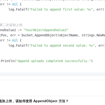
err != 
nil
 {

		log.Fatalf(
"Failed to append first value: %v"
, err)

 第二次追加上传。
pendValue2 := 
"YourObjectAppendValue2"
err != 
nil
 {

		log.Fatalf(
"Failed to append second value: %v"
, err)
g.Println(
"Append uploads completed successfully."
)

追加上传，该如何使用
AppendObject
方法？