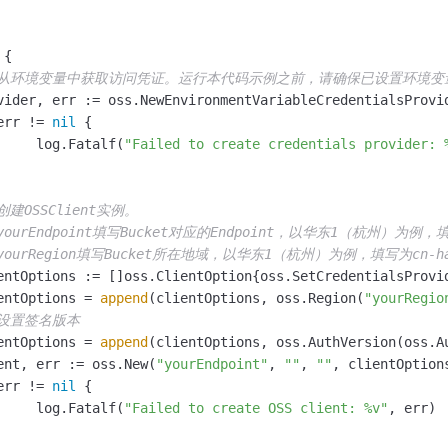
 {

 从环境变量中获取访问凭证。运行本代码示例之前，请确保已设置环境变量OSS_ACCE
err != 
nil
 {

		log.Fatalf(
"Failed to create credentials provider: 
 创建OSSClient实例。
 yourEndpoint填写Bucket对应的Endpoint，以华东1（杭州）为例，填写
 yourRegion填写Bucket所在地域，以华东1（杭州）为例，填写为cn-h
ientOptions = 
append
(clientOptions, oss.Region(
"yourRegio
 设置签名版本
ientOptions = 
append
(clientOptions, oss.AuthVersion(oss.Au
ient, err := oss.New(
"yourEndpoint"
, 
""
, 
""
, clientOptions
err != 
nil
 {

		log.Fatalf(
"Failed to create OSS client: %v"
, err)
