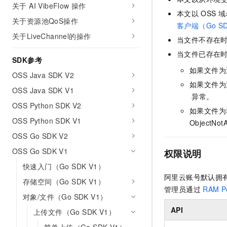
关于 AI VibeFlow 操作
AI 产品 免费试用
网络
安全
云开发大赛
本文以
OSS
域
Tableau 订阅
1亿+ 大模型 tokens 和 
关于资源池QoS操作
客户端（Go SD
可观测
入门学习赛
中间件
AI空中课堂在线直播课
关于LiveChannel的操作
140+云产品 免费试用
当文件不存在
大模型服务
上云与迁云
产品新客免费试用，最长1
数据库
当文件已存在
SDK参考
生态解决方案
千问AI平台-Token Plan
企业出海
如果文件为
大模型ACA认证体验
大数据计算
OSS Java SDK V2
助力企业全员 AI 认知与能
行业生态解决方案
如果文件为
OSS Java SDK V1
政企业务
媒体服务
异常。
千问AI平台-模型体验
开发者生态解决方案
OSS Python SDK V2
在线体验全尺寸、多种模态
如果文件为
企业服务与云通信
OSS Python SDK V1
AI 开发和 AI 应用解决
ObjectNot
Happy 系列大模型
域名与网站
OSS Go SDK V2
OSS Go SDK V1
权限说明
终端用户计算
快速入门（Go SDK V1）
Serverless
阿里云账号默认拥
大模型解决方案
存储空间（Go SDK V1）
管理员通过
RAM Po
开发工具
对象/文件（Go SDK V1）
快速部署 Dify，高效搭建 
API
上传文件（Go SDK V1）
迁移与运维管理