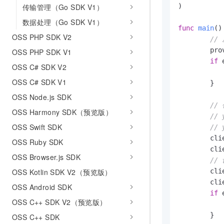
传输管理（Go SDK V1）
)

数据处理（Go SDK V1）
func
main
()
OSS PHP SDK V2
//
	provider, err := oss.NewEnvironmentVariableCredentialsProvider()

OSS PHP SDK V1
if
 
OSS C# SDK V2
OSS C# SDK V1
	}

OSS Node.js SDK
//
OSS Harmony SDK（预览版）
//
OSS Swift SDK
//
	clientOptions := []oss.ClientOption{oss.SetCredentialsProvider(&provider)}

OSS Ruby SDK
	cl
OSS Browser.js SDK
//
OSS Kotlin SDK V2（预览版）
	cl
	cl
OSS Android SDK
if
 
OSS C++ SDK V2（预览版）
	}

OSS C++ SDK