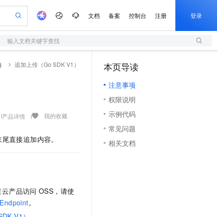
文档
备案
控制台
注册
登录
输入文档关键字查找
验
作计划
器
AI 活动
专业服务
服务伙伴合作计划
开发者社区
加入我们
服务平台百炼
阿里云 OPC 创新助力计划
1）
追加上传（Go SDK V1）
本页导读
（1）
一站式生成采购清单，支持单品或批量购买
S
可编辑精美 PPT 文稿
S产品伙伴计划（繁花）
峰会
造的大模型服务与应用开发平台
轻量应用服务器
Agency Agents：拥有专属领域专家
AI 生产力先锋
Al MaaS 服务伙伴赋能合作
域名
博文
Careers
至高可申请百万元
注意事项
性可伸缩的云计算服务
 轻松生成专业的 PPT
开启高性价比 AI 编程新体验
先锋实践拓展 AI 生产力的边界
快速构建应用程序和网站，即刻迈出上云第一步
多领域专家智能体,一键组建 AI 虚拟交付团队
Token 补贴，五大权
计划
海大会
伙伴信用分合作计划
商标
问答
社会招聘
权限说明
益加速 OPC 成功
S
帕鲁游戏服务器
数字证书管理服务（原SSL证书）
HappyHorse 打造一站式影视创作平台
飞天发布时刻
HOT
划
备案
电子书
校园招聘
示例代码
联机服务器，轻松开启游戏
视频创作，一键激活电商全链路生产力
全托管，含MySQL、PostgreSQL、SQL Server、MariaDB多引擎
实现全站 HTTPS，呈现可信的 Web 访问
所见，即是所愿
可视化编排打通从文字构思到成片全链路闭环
我的收藏
产品详情
更多支持
划
公司注册
镜像站
常见问题
视频生成
语音识别与合成
 智能体与工作流应用
短信服务
漫剧工坊：一站式动画创作平台
AI 实训营
t）末尾直接追加内容。
合作伙伴培训与认证
相关文档
划
上云迁移
的智能体编程平台
站生成，高效打造优质广告素材
通过阿里云百炼高效搭建AI应用,助力高效开发
快速生产连贯的高质量长漫剧
从基础到进阶，Agent 创客手把手教你
国内短信简单易用，安全可靠，秒级触达，全球覆盖200+国家和地区。
e-1.1-T2V
Qwen3-TTS-Flash
lScope
我要反馈
查询合作伙伴
畅细腻的高质量视频
离线语音合成大模型，多语言方言自适应，低延迟高稳定
n Alibaba Cloud ISV 合作
代维服务
olarDB
建企业门户网站
大数据开发治理平台 DataWorks
10 分钟搭建微信、支付宝小程序
创新加速
ope
登录合作伙伴管理后台
我要建议
站，无忧落地极速上线
以可视化方式快速构建移动和 PC 门户网站
100%兼容MySQL、PostgreSQL，兼容Oracle，支持集中和分布式
高效部署网站，快速应用到小程序
Data Agent 驱动的一站式 Data+AI 开发治理平台
e-1.1-I2V
Cosyvoice-V3-Flash
安全
里云产品访问
OSS，请使
畅自然，细节丰富
高表现力语音合成大模型，语音克隆听感自然
我要投诉
上云场景组合购
伴
Endpoint
。
边界网络安全防护产品
漫剧创作，剧本、分镜、视频高效生成
覆盖90%+业务场景，专享组合折扣价
2V
VPN
Fun-ASR
DK V1）
。