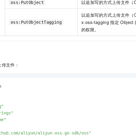
以追加写的方式上传文件（Ob
oss:PutObject
一个 AI 助手
即刻拥有 DeepSeek-R1 满血版
超强辅助，Bol
在企业官网、通讯软件中为客户提供 AI 客服
多种方案随心选，轻松解锁专属 DeepSeek
以追加写的方式上传文件（Ob
x-oss-tagging
指定
Object
oss:PutObjectTagging
的权限。
上传文件：


g"
rings"
me"
thub.com/aliyun/aliyun-oss-go-sdk/oss"