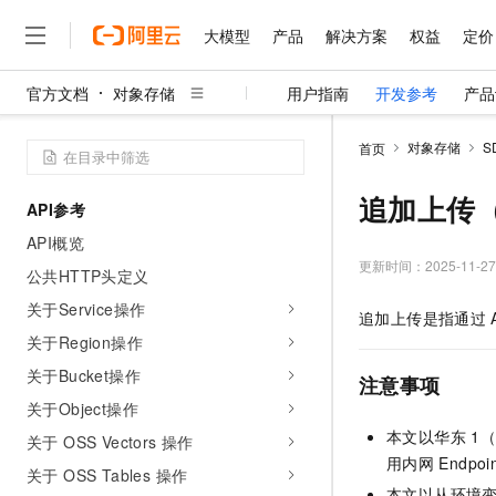
大模型
产品
解决方案
权益
定价
官方文档
对象存储
用户指南
开发参考
产品
大模型
产品
解决方案
权益
定价
云市场
伙伴
服务
了解阿里云
精选产品
精选解决方案
普惠上云
产品定价
精选商城
成为销售伙伴
售前咨询
为什么选择阿里云
千问AI平台
对象存储
S
首页
了解云产品的定价详情
大模型服务平台百炼
睿译宝，AI翻译排版一
普惠上云 官方力荐
分销伙伴
在线服务
网站建设
什么是云计算
大
大模型服务与应用平台
上传文档即自动完成翻译和
云服务器38元/年起，超
追加上传（G
API参考
咨询伙伴
多端小程序
技术领先
云上成本管理
售后服务
千问大模型
GLM-5.2：长任务时代
官方推荐返现计划
大模型
API概览
大模型
精选产品
精选解决方案
Salesforce 国际版订阅
稳定可靠
管理和优化成本
多元化、高性能、安全可靠
推荐新用户得奖励，单订单
更新时间：
2025-11-27
销售伙伴合作计划
公共HTTP头定义
自助服务
友盟天域
安全合规
人工智能与机器学习
AI
文本生成
无影云电脑
Hermes Agent，打造
云工开物
关于Service操作
追加上传是指通过
无影生态合作计划
在线服务
观测云
分析师报告
随时随地安全接入的云上超
自主进化，持久记忆，越用
高校专属算力普惠，学生认
计算
互联网应用开发
关于Region操作
Qwen3.8-Max
HOT
Salesforce On Alibaba C
工单服务
智能体时代全能旗舰模型
Tuya 物联网平台阿里云
研究报告与白皮书
关于Bucket操作
云解析DNS
快速拥有专属 OpenClaw
Consulting Partner 合
注意事项
大数据
容器
免费试用
短信专区
关于Object操作
蓝凌 OA
Qwen3.7-Plus
AI 大模型销售与服务生
现代化应用
存储
天池大赛
本文以华东
1
能看、能想、能动手的多模
关于 OSS Vectors 操作
云原生大数据计算服务 Max
解决方案免费试用 新老
电子合同
用内网
Endpo
面向分析的企业级SaaS模
最高领取价值200元试用
安全
关于 OSS Tables 操作
网络与CDN
AI 算法大赛
Qwen3-VL-Plus
畅捷通
本文以从环境