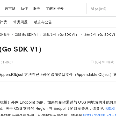
云市场
伙伴
服务
了解阿里云
计费
常见问题
动态与公告
AI 特惠
数据与 API
成为产品伙伴
企业增值服务
最佳实践
价格计算器
AI 场景体
基础软件
产品伙伴合
阿里云认证
市场活动
配置报价
大模型
DK参考
OSS Go SDK V1
对象/文件（Go SDK V1）
上传文件（Go SDK V
自助选配和估算价格
步到位
域名与网站
智启 AI 普惠权益
产品生态集成认证中心
企业支持计划
云上春晚
Qwen Audio：打造专属 AI 语音助手
千问官方 MaaS 平台，为开发者和 Agent 而生，新用户赠送 1 亿 + tokens 额度
云服务器 EC
一句话生成原生
AI Coding
阿里云Maa
2026 阿里云
为企业打
数据集
Windows
大模型认证
模型
NEW
NEW
格式还原
值低价云产品抢先购
提供智能易用的域名与建站服务
至高享 1亿+免费 tokens，加速 Al 应用落地
Qwen-Audio-3.0-Realtime 端到端实时语音角色扮演
安全可靠、弹
输入一句话想法,
智能编程，一键
o SDK V1）
产品生态伙伴
专家技术服务
云上奥运之旅
弹性计算合作
阿里云中企出
手机三要素
宝塔 Linux
全部认证
价格优势
开源旗舰模型
对象存储 OSS
即刻拥有 DeepSeek-V4-Pro
阿里云 OPC 创新助力计划
云数据库 RD
一键部署幻兽
AI 电商营销
产品生态伙伴工作台
企业增值服务台
云栖战略参考
云存储合作计
云栖大会
身份实名认证
CentOS
训练营
推动算力普惠，释放技术红利
的大模型服务
最高返9万
真正可用的 1M 上下文,一次完成代码全链路开发
轻松解锁专属 DeepSeek-V4-Pro
至高百万元 Token 补贴，加速一人公司成长
稳定、安全、高性价比、高性能的云存储服务
一键购买专属
从图文生成到
复制 MD 格式
 01:40:07
云上的中国
数据库合作计
活动全景
短信
Docker
图片和
自进化智能体
人工智能平台 PAI
5 分钟轻松部署专属 QwenPaw
Token Plan 模型订阅计划
Qoder
高效搭建 AI
AI 广告创作
企业成长
大模型
NEW
HOT
信息公告
AppendObject
方法在已上传的追加类型文件（Appendable Objec
看见新力量
云网络合作计
OCR 文字识别
JAVA
级电脑
越聪明
证享300元代金券
一站式AI开发、训练和推理服务
Qwen3.8-Max 首发尝鲜，限时加量 10 倍，夜间低至2折
从聊天伙伴进化为能主动干活的本地数字员工
面向真实软件
图文、视频一
Kimi-K3
HappyHors
NEW
魔搭 Mode
loud
服务实践
官网公告
Kimi 最新旗舰模型，长程编程与推理利器
让文字生成流
金融模力时刻
Salesforce O
版
发票查验
全能环境
Qoder CN
Claude Code + GStack 打造工程团队
千问办公，限时限量积分加倍
云原生数据库 P
低代码高效构
AI 建站
NEW
作计划
计划
创新中心
魔搭 ModelSc
健康状态
让AI从“聊天伙伴”进化为能干活的“数字员工”
覆盖公网/内网、递归/权威、移动APP等全场景解析服务
安装技能 GStack，拥有专属 AI 工程团队
你的AI工作搭子，覆盖日常办公高频场景
基于千问大模型等，支持代码智能生成、研发智能问答
0 代码专业建
客户案例
天气预报查询
操作系统
Deepseek-v4-pro
HappyHors
态合作计划
（杭州）外网
Endpoint
为例。如果您希望通过与
OSS
同地域的其他阿
态智能体模型
旗舰 MoE 大模型，百万上下文与顶尖推理能力
图生视频，流
Compute
同享
容器服务 Kubernetes 版 ACK
万小智 AI 建站低至 15元/月
云防火墙
AI 短剧/漫剧
快递物流查询
WordPress
成为服务伙
高校合作
int。关于
OSS
支持的
Region
与
Endpoint
的对应关系，请参见
地域和
式云数据仓库
点，立即开启云上创新
提供一站式管理容器应用的 K8s 服务
送.CN域名，送备案服务码
云原生的云上
AI助力短剧
GLM-5.2
Wan2.7-T
Ubuntu
变量读取访问凭证为例。如何配置访问凭证，请参见
配置访问凭证（Go S