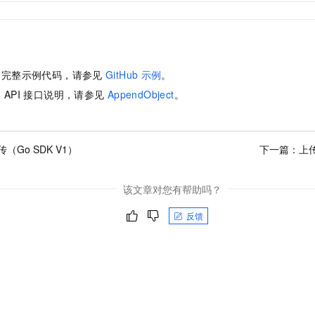
的完整示例代码，请参见
GitHub
示例
。
的
API
接口说明，请参见
AppendObject
。
（Go SDK V1）
下一篇：
上传
该文章对您有帮助吗？
反馈