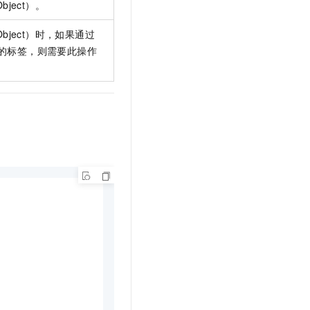
ject）。
t.diy 一步搞定创意建站
构建大模型应用的安全防护体系
通过自然语言交互简化开发流程,全栈开发支持
通过阿里云安全产品对 AI 应用进行安全防护
ject）时，如果通过
的标签，则需要此操作