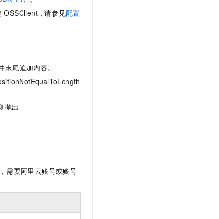
文戏情感细腻自然，动作戏激烈拳拳到肉，实现更强表演能力
支持中英文自由切换，具备更强的噪声鲁棒性
云聚AI 严选权益
SSL 证书
建
OSSClient，请参见
配置
，一键激活高效办公新体验
精选AI产品，从模型到应用全链提效
堡垒机
AI 用量加速计划
应用
防火墙
、识别商机，让客服更高效、服务更出色。
新老同享，达量后返
千问办公
主机安全
NEW
件末尾追加内容。
的智能体编程平台
一站式AI生产力平台
ositionNotEqualToLength
AI 应用及服务市场
伶鹊
企业级人与Agent协作平台，接入和调度多个数字员工
智能客服平台，对话机器人、对话分析、智能外呼
则抛出
AI 应用
大模型服务平台百炼 - 全妙
大模型
应用创作平台
多模态内容创作工具，已接入 DeepSeek
自然语言处理
数据标注
，需要阿里云账号或账号
机器学习
息提取
与 AI 智能体进行实时音视频通话
从文本、图片、视频中提取结构化的属性信息
构建支持视频理解的 AI 音视频实时通话应用