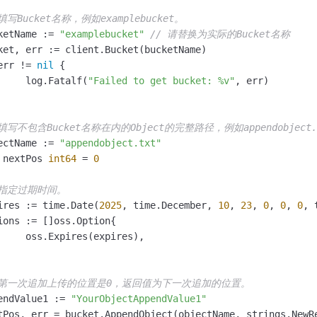
 填写Bucket名称，例如examplebucket。
cketName := 
"examplebucket"
// 请替换为实际的Bucket名称
err != 
nil
 {

		log.Fatalf(
"Failed to get bucket: %v"
, err)

 填写不包含Bucket名称在内的Object的完整路径，例如appendobject.
jectName := 
"appendobject.txt"
 nextPos 
int64
 = 
0
 指定过期时间。
pires := time.Date(
2025
, time.December, 
10
, 
23
, 
0
, 
0
, 
0
, 
ires),

 第一次追加上传的位置是0，返回值为下一次追加的位置。
pendValue1 := 
"YourObjectAppendValue1"