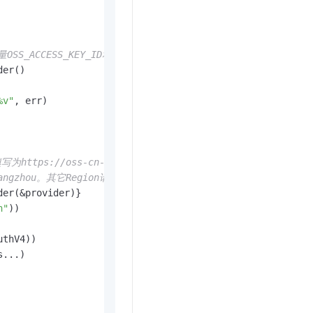
SS_KEY_ID和OSS_ACCESS_KEY_SECRET。
%v"
, err)

为https://oss-cn-hangzhou.aliyuncs.com。其它Region
angzhou。其它Region请按实际情况填写。
n"
))

thV4))

...)
