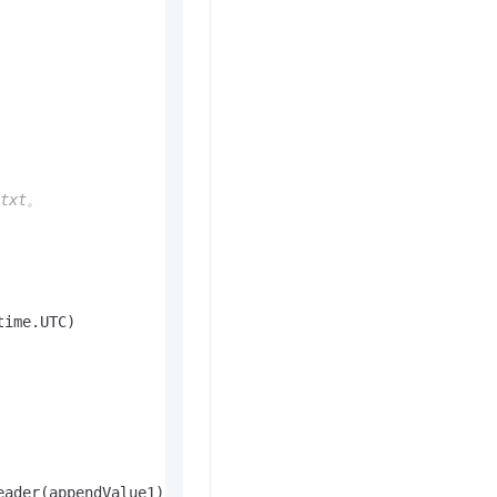
txt。
time.UTC)
