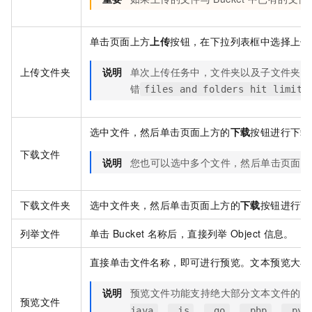
单击页面上方
上传
按钮，在下拉列表框中选择上传
上传文件夹
说明
单次上传任务中，文件夹以及子文件夹内
错
files and folders hit limit=
选中文件，然后单击页面上方的
下载
按钮进行下载
下载文件
说明
您也可以选中多个文件，然后单击页面上
下载文件夹
选中文件夹，然后单击页面上方的
下载
按钮进行下
列举文件
单击
Bucket
名称后，直接列举
Object
信息。
直接单击文件名称，即可进行预览。文本预览大小
说明
预览文件功能支持绝大部分文本文件的在
预览文件
、
、
、
、
java
.js
.go
.php
.py