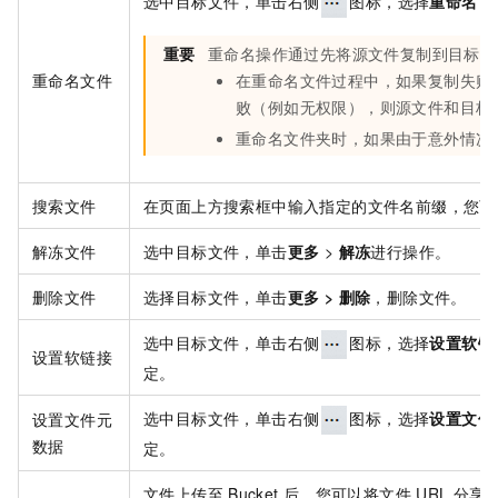
选中目标文件，单击右侧
图标，选择
重命名
，
重要
重命名操作通过先将源文件复制到目标地
重命名文件
在重命名文件过程中，如果复制失败
败（例如无权限），则源文件和目标
重命名文件夹时，如果由于意外情况
搜索文件
在页面上方搜索框中输入指定的文件名前缀，您可
解冻文件
选中目标文件，单击
更多
>
解冻
进行操作。
删除文件
选择目标文件，单击
更多
>
删除
，删除文件。
选中目标文件，单击右侧
图标，选择
设置软链
设置软链接
定。
选中目标文件，单击右侧
图标，选择
设置文件
设置文件元
数据
定。
文件上传至
Bucket
后，您可以将文件
URL
分享