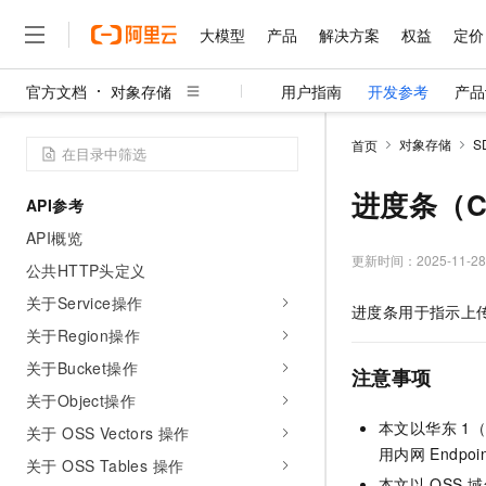
大模型
产品
解决方案
权益
定价
官方文档
对象存储
用户指南
开发参考
产品
大模型
产品
解决方案
权益
定价
云市场
伙伴
服务
了解阿里云
精选产品
精选解决方案
普惠上云
产品定价
精选商城
成为销售伙伴
售前咨询
为什么选择阿里云
千问AI平台
对象存储
S
首页
了解云产品的定价详情
大模型服务平台百炼
千问办公，解锁你的工作
普惠上云 官方力荐
分销伙伴
在线服务
网站建设
什么是云计算
大
大模型服务与应用平台
企业级Agent产品，直接
云服务器38元/年起，超
进度条（C#
API参考
咨询伙伴
多端小程序
技术领先
云上成本管理
售后服务
千问大模型
Agency Agents：拥
官方推荐返现计划
大模型
API概览
大模型
精选产品
精选解决方案
Salesforce 国际版订阅
稳定可靠
管理和优化成本
多元化、高性能、安全可靠
推荐新用户得奖励，单订单
更新时间：
2025-11-28
销售伙伴合作计划
公共HTTP头定义
自助服务
友盟天域
安全合规
人工智能与机器学习
AI
文本生成
无影云电脑
HappyHorse 打造一
云工开物
关于Service操作
进度条用于指示上
无影生态合作计划
在线服务
观测云
分析师报告
随时随地安全接入的云上超
高校专属算力普惠，学生认
计算
互联网应用开发
关于Region操作
Qwen3.8-Max
HOT
Salesforce On Alibaba C
工单服务
智能体时代全能旗舰模型
Tuya 物联网平台阿里云
研究报告与白皮书
关于Bucket操作
云解析DNS
快速拥有专属 OpenClaw
Consulting Partner 合
注意事项
大数据
容器
免费试用
短信专区
关于Object操作
蓝凌 OA
Qwen3.7-Plus
AI 大模型销售与服务生
现代化应用
存储
天池大赛
本文以华东
1
能看、能想、能动手的多模
关于 OSS Vectors 操作
云原生大数据计算服务 Max
解决方案免费试用 新老
电子合同
用内网
Endpo
面向分析的企业级SaaS模
最高领取价值200元试用
安全
关于 OSS Tables 操作
网络与CDN
AI 算法大赛
Qwen3-VL-Plus
畅捷通
本文以
OSS
域