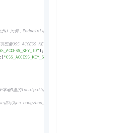
t.diy 一步搞定创意建站
构建大模型应用的安全防护体系
通过自然语言交互简化开发流程,全栈开发支持
通过阿里云安全产品对 AI 应用进行安全防护
）为例，Endpoint填写为https://oss-cn-hangzhou.aliyuncs.
CCESS_KEY_ID和OSS_ACCESS_KEY_SECRET。
SS_ACCESS_KEY_ID"
);

e(
"OSS_ACCESS_KEY_SECRET"
);

D盘的localpath路径下，则此处填写为D:\\localpath\\example
填写为cn-hangzhou。