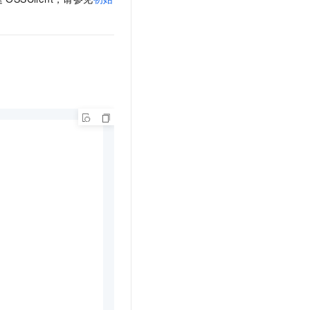
文戏情感细腻自然，动作戏激烈拳拳到肉，实现更强表演能力
支持中英文自由切换，具备更强的噪声鲁棒性
云聚AI 严选权益
SSL 证书
，一键激活高效办公新体验
精选AI产品，从模型到应用全链提效
堡垒机
AI 用量加速计划
应用
防火墙
、识别商机，让客服更高效、服务更出色。
新老同享，达量后返
千问办公
主机安全
NEW
的智能体编程平台
一站式AI生产力平台
AI 应用及服务市场
伶鹊
企业级人与Agent协作平台，接入和调度多个数字员工
智能客服平台，对话机器人、对话分析、智能外呼
AI 应用
大模型服务平台百炼 - 全妙
大模型
应用创作平台
多模态内容创作工具，已接入 DeepSeek
自然语言处理
数据标注
机器学习
息提取
与 AI 智能体进行实时音视频通话
从文本、图片、视频中提取结构化的属性信息
构建支持视频理解的 AI 音视频实时通话应用