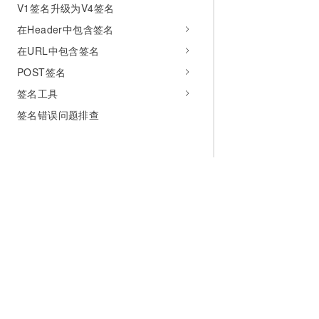
V1签名升级为V4签名
在Header中包含签名
在URL中包含签名
POST签名
签名工具
签名错误问题排查
为什么选择阿里云
大模型
产品和定
什么是云计算
千问大模型
全部产品