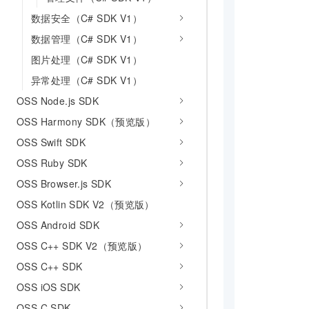
           
数据安全（C# SDK V1）
数据管理（C# SDK V1）
图片处理（C# SDK V1）
           
异常处理（C# SDK V1）
OSS Node.js SDK
            
OSS Harmony SDK（预览版）
OSS Swift SDK
            
OSS Ruby SDK
           
OSS Browser.js SDK
           
OSS Kotlin SDK V2（预览版）
            
           
OSS Android SDK
            
OSS C++ SDK V2（预览版）
            
OSS C++ SDK
           
OSS iOS SDK
           
OSS C SDK