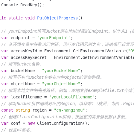
一个 AI 助手
即刻拥有 DeepSeek-R1 满血版
超强辅助，Bol
 Console.ReadKey();

在企业官网、通讯软件中为客户提供 AI 客服
多种方案随心选，轻松解锁专属 DeepSeek
lic
static
void
PutObjectProgress
()
// yourEndpoint填写Bucket所在地域对应的Endpoint。以华东1（杭州
var
 endpoint = 
"yourEndpoint"
;

// 从环境变量中获取访问凭证。运行本代码示例之前，请确保已设置环境变量OSS_A
var
 accessKeyId = Environment.GetEnvironmentVariable(
"O
var
 accessKeySecret = Environment.GetEnvironmentVariabl
// 填写Bucket名称。
var
 bucketName = 
"yourBucketName"
;

// 填写不包含Bucket名称在内的Object的完整路径。
var
 objectName = 
"yourObjectName"
;

// 填写本地文件的完整路径。例如，本地文件examplefile.txt存储于本地
var
 localFilename = 
"yourLocalFilename"
;

// 填写Bucket所在地域对应的Region。以华东1（杭州）为例，Region
const
string
 region = 
"cn-hangzhou"
;

// 创建ClientConfiguration实例，按照您的需要修改默认参数。
var
 conf = 
new
 ClientConfiguration();

// 设置v4签名。