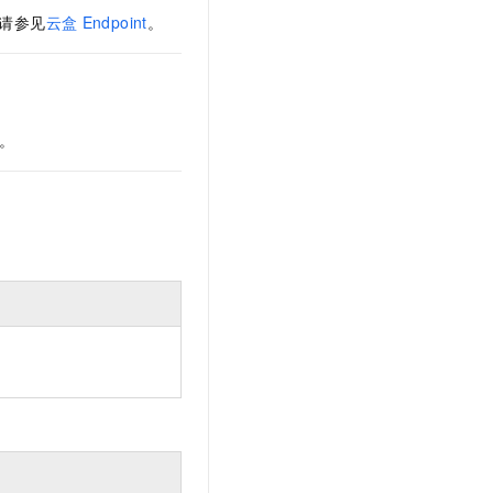
，请参见
云盒
Endpoint
。
。