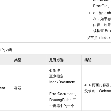
ErrorFile
2
：检查
ab
在，如果存
内容；如
续检查
Err
父节点：IndexD
t
的内容
类型
是否必选
描述
有条件
至少指定
IndexDocument
404
页面的容器
ent
容器
、
父节点：WebsiteC
ErrorDocument、
RoutingRules
三
个容器中的一个。