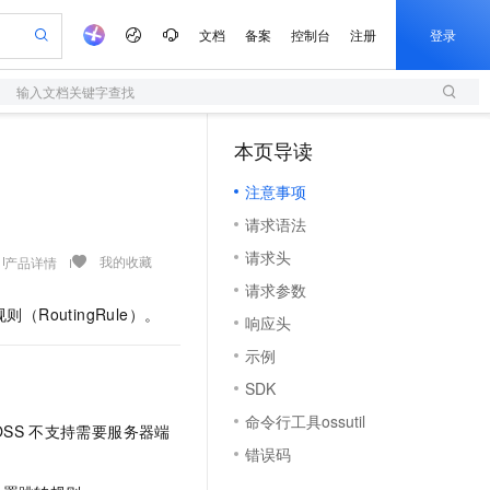
文档
备案
控制台
注册
登录
输入文档关键字查找
验
作计划
器
AI 活动
专业服务
服务伙伴合作计划
开发者社区
加入我们
服务平台百炼
阿里云 OPC 创新助力计划
本页导读
（1）
一站式生成采购清单，支持单品或批量购买
S
S产品伙伴计划（繁花）
峰会
造的大模型服务与应用开发平台
Qwen Audio：打造专属 AI 语音助手
轻量应用服务器
一句话生成原生可编辑精美 PPT 文稿
AI 生产力先锋
Al MaaS 服务伙伴赋能合作
域名
博文
Careers
NEW
至高可申请百万元
注意事项
性可伸缩的云计算服务
开启高性价比 AI 编程新体验
Qwen-Audio-3.0-Realtime 端到端实时语音角色扮演
输入一句话想法, 轻松生成专业的 PPT
先锋实践拓展 AI 生产力的边界
快速构建应用程序和网站，即刻迈出上云第一步
Token 补贴，五大权
计划
海大会
伙伴信用分合作计划
商标
问答
社会招聘
请求语法
益加速 OPC 成功
S
eek-V4-Pro
数字证书管理服务（原SSL证书）
一键部署幻兽帕鲁游戏服务器
飞天发布时刻
HOT
划
备案
电子书
校园招聘
请求头
pSeek-V4-Pro
视频创作，一键激活电商全链路生产力
全托管，含MySQL、PostgreSQL、SQL Server、MariaDB多引擎
实现全站HTTPS，呈现可信的WEB访问
一键购买专属联机服务器，轻松开启游戏
所见，即是所愿
我的收藏
产品详情
更多支持
划
公司注册
镜像站
请求参数
视频生成
语音识别与合成
专属 QwenPaw
短信服务
漫剧工坊：一站式动画创作平台
AI 实训营
HOT
RoutingRule）。
合作伙伴培训与认证
响应头
划
上云迁移
的智能体编程平台
站生成，高效打造优质广告素材
从聊天伙伴进化为能主动干活的本地数字员工
快速生产连贯的高质量长漫剧
从基础到进阶，Agent 创客手把手教你
国内短信简单易用，安全可靠，秒级触达，全球覆盖200+国家和地区。
e-1.1-T2V
Qwen3-TTS-Flash
lScope
我要反馈
查询合作伙伴
示例
畅细腻的高质量视频
离线语音合成大模型，多语言方言自适应，低延迟高稳定
n Alibaba Cloud ISV 合作
代维服务
olarDB
建企业门户网站
大数据开发治理平台 DataWorks
10 分钟搭建微信、支付宝小程序
SDK
创新加速
ope
登录合作伙伴管理后台
我要建议
站，无忧落地极速上线
以可视化方式快速构建移动和 PC 门户网站
100%兼容MySQL、PostgreSQL，兼容Oracle，支持集中和分布式
高效部署网站，快速应用到小程序
Data Agent 驱动的一站式 Data+AI 开发治理平台
e-1.1-I2V
Cosyvoice-V3-Flash
命令行工具ossutil
安全
OSS
不支持需要服务器端
畅自然，细节丰富
高表现力语音合成大模型，语音克隆听感自然
我要投诉
上云场景组合购
伴
错误码
边界网络安全防护产品
漫剧创作，剧本、分镜、视频高效生成
覆盖90%+业务场景，专享组合折扣价
2V
VPN
Fun-ASR