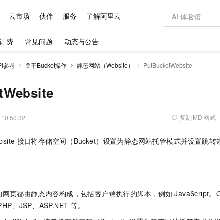
云市场
伙伴
服务
了解阿里云
计费
常见问题
动态与公告
AI 特惠
数据与 API
成为产品伙伴
企业增值服务
最佳实践
价格计算器
AI 场景体
基础软件
产品伙伴合
阿里云认证
市场活动
配置报价
大模型
PI参考
关于Bucket操作
静态网站（Website）
PutBucketWebsite
自助选配和估算价格
新方式
域名与网站
睿译宝，AI翻译排版一步到位
智启 AI 普惠权益
产品生态集成认证中心
企业支持计划
云上春晚
千问官方 MaaS 平台，为开发者和 Agent 而生，新用户赠送 1 亿 + tokens 额度
云服务器 EC
AI Coding
阿里云Maa
2026 阿里云
为企业打
数据集
Windows
大模型认证
模型
NEW
交付可用成果
值低价云产品抢先购
提供智能易用的域名与建站服务
上传文档即自动完成翻译和格式还原
至高享 1亿+免费 tokens，加速 Al 应用落地
安全可靠、弹
智能编程，一键
tWebsite
产品生态伙伴
专家技术服务
云上奥运之旅
弹性计算合作
阿里云中企出
手机三要素
宝塔 Linux
全部认证
价格优势
有专属领域专家
对象存储 OSS
GLM-5.2：长任务时代开源旗舰模型
阿里云 OPC 创新助力计划
云数据库 RD
即刻拥有 DeepS
AI 电商营销
产品生态伙伴工作台
企业增值服务台
云栖战略参考
云存储合作计
云栖大会
身份实名认证
CentOS
训练营
推动算力普惠，释放技术红利
的大模型服务
最高返9万
多领域专家智能体,一键组建 AI 虚拟交付团队
至高百万元 Token 补贴，加速一人公司成长
稳定、安全、高性价比、高性能的云存储服务
真正可用的 1M 上下文,一次完成代码全链路开发
轻松解锁专属 Dee
从图文生成到
复制 MD 格式
 10:50:32
云上的中国
数据库合作计
活动全景
短信
Docker
图片和
站式影视创作平台
人工智能平台 PAI
Hermes Agent，打造自进化智能体
Token Plan 模型订阅计划
Qoder
5 分钟轻松部署
AI 广告创作
企业成长
大模型
NEW
信息公告
bsite
接口将存储空间（Bucket）设置为静态网站托管模式并设置跳转规则（
看见新力量
云网络合作计
OCR 文字识别
JAVA
级电脑
证享300元代金券
可视化编排打通从文字构思到成片全链路闭环
一站式AI开发、训练和推理服务
自主进化，持久记忆，越用越聪明
Qwen3.8-Max 首发尝鲜，限时加量 10 倍，夜间低至2折
面向真实软件
图文、视频一
Kimi-K3
HappyHors
NEW
魔搭 Mode
loud
服务实践
官网公告
Kimi 最新旗舰模型，长程编程与推理利器
让文字生成流
金融模力时刻
Salesforce O
版
发票查验
全能环境
Qoder CN
Claude Code + GStack 打造工程团队
千问办公，限时限量积分加倍
云原生数据库 P
低代码高效构
AI 建站
NEW
作计划
计划
创新中心
魔搭 ModelSc
健康状态
让AI从“聊天伙伴”进化为能干活的“数字员工”
覆盖公网/内网、递归/权威、移动APP等全场景解析服务
安装技能 GStack，拥有专属 AI 工程团队
你的AI工作搭子，覆盖日常办公高频场景
基于千问大模型等，支持代码智能生成、研发智能问答
0 代码专业建
客户案例
天气预报查询
操作系统
Deepseek-v4-pro
HappyHors
态合作计划
的网页都由静态内容构成，包括客户端执行的脚本，例如
JavaScript。
态智能体模型
旗舰 MoE 大模型，百万上下文与顶尖推理能力
图生视频，流
Compute
同享
容器服务 Kubernetes 版 ACK
万小智 AI 建站低至 15元/月
云防火墙
AI 短剧/漫剧
快递物流查询
WordPress
成为服务伙
高校合作
PHP、JSP、ASP.NET
等。
式云数据仓库
点，立即开启云上创新
提供一站式管理容器应用的 K8s 服务
送.CN域名，送备案服务码
云原生的云上
AI助力短剧
GLM-5.2
Wan2.7-T
Ubuntu