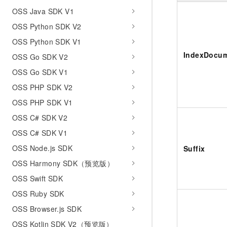
OSS Java SDK V1
OSS Python SDK V2
OSS Python SDK V1
IndexDocu
OSS Go SDK V2
OSS Go SDK V1
OSS PHP SDK V2
OSS PHP SDK V1
OSS C# SDK V2
OSS C# SDK V1
OSS Node.js SDK
Suffix
OSS Harmony SDK（预览版）
OSS Swift SDK
OSS Ruby SDK
OSS Browser.js SDK
OSS Kotlin SDK V2（预览版）