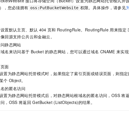
ucketWebsite
接口将存储空间（Bucket）设置为静态网站托管模式并
服务生态伙伴
视觉 Coding、空间感知、多模态思考等全面升级
1M上下文，专为长程任务能力而生
云工开物
企业应用
Night Plan 支持 Qwen 3.8-Max
AI 办公
NEW
ule），您必须拥有
权限。具体操作，请参见
oss:PutBucketWebsite
Red Hat
30+ 款产品免费体验
夜间 5 折，Qwen/Meoo/TokenPlan 客户专享
AI智能应用
科研合作
ERP
堂（旗舰版）
SUSE
智能客服
AI 应用构建
大模型原生
CRM
2个月
自动承接线索
于设置默认主页、默认
404
页和
RoutingRule。RoutingRule
用来指定
建站小程序
镜像回源支持公共云和金融云。
Qoder
大模型服务平台百炼-应用模版
OA 办公系统
HOT
NEW
面向真实软件
个人版上线、团队版降价；千问3.8-Max首发发尝鲜
丰富多元化的应用模版和解决方案
访问静态网站
力提升
财税管理
模板建站
有域名来访问基于
Bucket
的静态网站，您可以通过域名
CNAME
来实现
万有无界
大模型服务平台百炼-智能体
400电话
定制建站
的模型效果
灵活可视化地构建企业级 Agent
误页面
方案
广告营销
模板小程序
秒悟
人工智能平台 PAI
设置为静态网站托管模式时，如果指定了索引页面或错误页面，则指定
定制小程序
云端极速 AI 
新一代 AI 视频生成模型，深度适配广告营销等场景
AI Native 的算法工程平台，一站式完成建模、训练、推理服务部署
某个
Object。
域名的匿名访问
APP 开发
设置为静态网站托管模式后，对静态网站根域名的匿名访问，OSS
将
建站系统
问，OSS
将返回
GetBucket (ListObjects)的结果。
AI 应用
10分钟微调：让0.6B模型媲美235B模型
多模态数据信
依托云原生高可用架构,实现Dify私有化部署
用1%尺寸在特定领域达到大模型90%以上效果