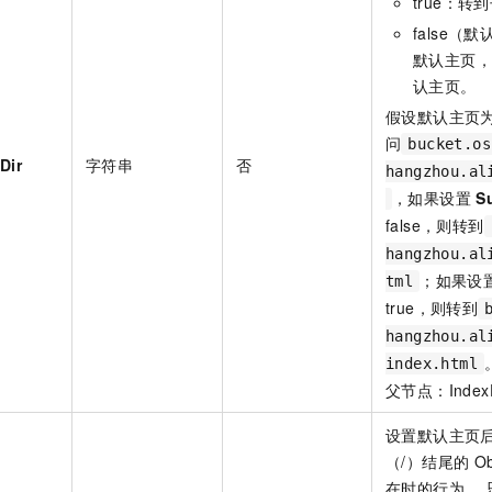
true
：转到
false
（默
默认主页，
认主页。
假设默认主页
问
bucket.os
Dir
字符串
否
hangzhou.al
，如果设置
S
false，则转到
hangzhou.al
；如果设
tml
true，则转到
hangzhou.al
index.html
父节点：IndexD
设置默认主页
（/）结尾的
O
在时的行为。 