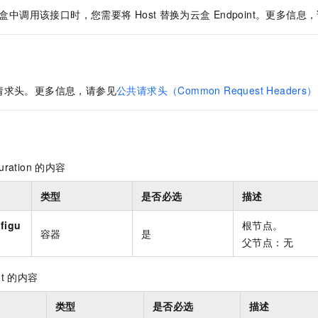
盒中调用该接口时，您需要将
Host
替换为云盒
Endpoint。更多信息
请求头。更多信息，请参见
公共请求头（Common Request Headers）
uration
的内容
类型
是否必选
描述
figu
根节点。
容器
是
父节点：无
t
的内容
类型
是否必选
描述