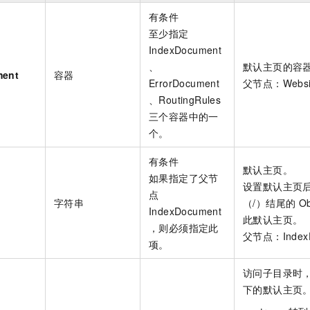
有条件
至少指定
IndexDocument
、
默认主页的容
ment
容器
ErrorDocument
父节点：Website
、RoutingRules
三个容器中的一
个。
有条件
默认主页。
如果指定了父节
设置默认主页
点
字符串
（/）结尾的
O
IndexDocument
此默认主页。
，则必须指定此
父节点：IndexD
项。
访问子目录时
下的默认主页