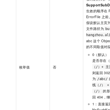
SupportSubD
生效的顺序在
ErrorFile
之前
假设默认主页
文件路径为
bu
hangzhou.al
abc
这个
Obje
的不同取值对
0
（默认）
是否存在
枚举值
否
（/）+ 主
则返回
302
为
/abc/
线（/） +
的
（/）
回
404，
1
：直接返
NoSuch