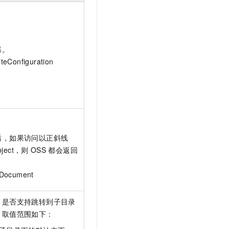
器。
Configuration
后，如果访问以正斜线
bject，则
OSS
都会返回
ocument
，是否支持跳转到子目录
。取值范围如下：