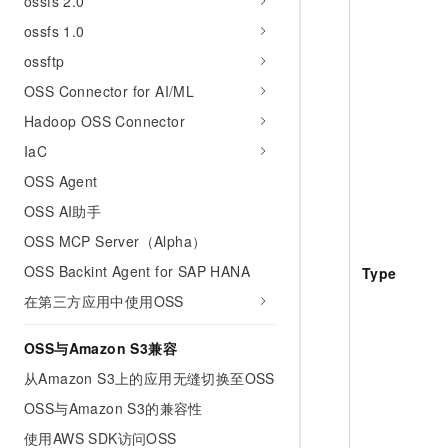
ossfs 2.0
ossfs 1.0
ossftp
OSS Connector for AI/ML
Hadoop OSS Connector
IaC
OSS Agent
OSS AI助手
OSS MCP Server（Alpha）
OSS Backint Agent for SAP HANA
Type
在第三方应用中使用OSS
OSS与Amazon S3兼容
从Amazon S3上的应用无缝切换至OSS
OSS与Amazon S3的兼容性
使用AWS SDK访问OSS