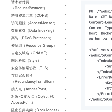
请求者付费
10 分钟在聊天系统中增加
专有云
（RequestPayment）
PUT /?websit
跨域资源共享（CORS）
Date: GMT Da
访问跟踪（AccessMonitor）
Content-Len
Content-Typ
数据索引（Data Indexing）
Host: Bucke
高防（DDoS Protection）
Authorizati
资源组（Resource Group）
<?xml versi
自定义域名（CNAME）
<WebsiteConf
图片样式（Style）
    <IndexDo
        <Su
安全传输层协议（TLS）
    </IndexD
存储冗余转换
    <ErrorDo
（RedundancyTransition）
        <Ke
接入点（AccessPoint）
        <Ht
    </ErrorD
对象FC接入点（Object FC
</WebsiteCo
AccessPoint）
阻止公共访问（BlockAccess）