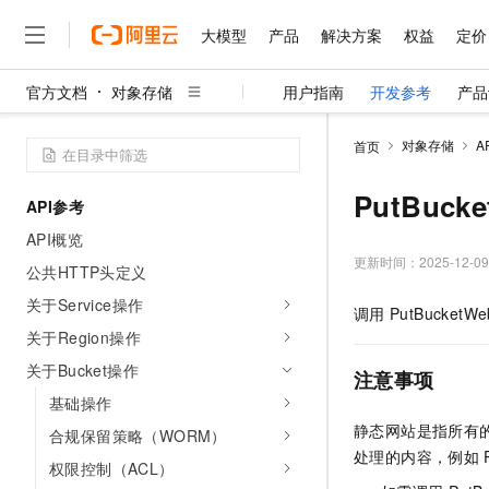
大模型
产品
解决方案
权益
定价
官方文档
对象存储
用户指南
开发参考
产品
大模型
产品
解决方案
权益
定价
云市场
伙伴
服务
了解阿里云
精选产品
精选解决方案
普惠上云
产品定价
精选商城
成为销售伙伴
售前咨询
为什么选择阿里云
千问AI平台
对象存储
A
首页
了解云产品的定价详情
大模型服务平台百炼
千问办公，解锁你的工作
普惠上云 官方力荐
分销伙伴
在线服务
网站建设
什么是云计算
大
大模型服务与应用平台
企业级Agent产品，直接
云服务器38元/年起，超
PutBucke
API参考
咨询伙伴
多端小程序
技术领先
云上成本管理
售后服务
千问大模型
Agency Agents：拥
官方推荐返现计划
大模型
API概览
大模型
精选产品
精选解决方案
Salesforce 国际版订阅
稳定可靠
管理和优化成本
多元化、高性能、安全可靠
推荐新用户得奖励，单订单
更新时间：
2025-12-09
销售伙伴合作计划
公共HTTP头定义
自助服务
友盟天域
安全合规
人工智能与机器学习
AI
文本生成
无影云电脑
HappyHorse 打造一
云工开物
关于Service操作
调用
PutBucketWe
无影生态合作计划
在线服务
观测云
分析师报告
随时随地安全接入的云上超
高校专属算力普惠，学生认
计算
互联网应用开发
关于Region操作
Qwen3.8-Max
HOT
Salesforce On Alibaba C
工单服务
智能体时代全能旗舰模型
Tuya 物联网平台阿里云
研究报告与白皮书
关于Bucket操作
云解析DNS
快速拥有专属 OpenClaw
Consulting Partner 合
注意事项
大数据
容器
免费试用
短信专区
基础操作
蓝凌 OA
Qwen3.7-Plus
AI 大模型销售与服务生
现代化应用
存储
天池大赛
静态网站是指所有
能看、能想、能动手的多模
合规保留策略（WORM）
云原生大数据计算服务 Max
解决方案免费试用 新老
电子合同
处理的内容，例如
面向分析的企业级SaaS模
最高领取价值200元试用
安全
权限控制（ACL）
网络与CDN
AI 算法大赛
Qwen3-VL-Plus
畅捷通