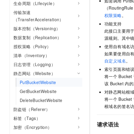
如需调用
PutB
生命周期（Lifecycle）
AI 产品 免费试用
网络
安全
云开发大赛
（RoutingR
Tableau 订阅
1亿+ 大模型 tokens 和 
传输加速
权限策略
。
可观测
入门学习赛
中间件
（TransferAcceleration）
AI空中课堂在线直播课
140+云产品 免费试用
功能支持
大模型服务
版本控制（Versioning）
上云与迁云
产品新客免费试用，最长1
此接口主要用
数据库
生态解决方案
数据复制（Replication）
源规则。
其中
千问AI平台-Token Plan
企业出海
大模型ACA认证体验
大数据计算
授权策略（Policy）
使用自有域名
助力企业全员 AI 认知与能
行业生态解决方案
政企业务
如果要使用自
清单（Inventory）
媒体服务
千问AI平台-模型体验
开发者生态解决方案
自定义域名
。
日志管理（Logging）
在线体验全尺寸、多种模态
企业服务与云通信
索引页面和错
AI 开发和 AI 应用解决
静态网站（Website）
Happy 系列大模型
将一个
Bucket
域名与网站
PutBucketWebsite
该
Bucket
内的
GetBucketWebsite
终端用户计算
对静态网站根
将一个
Bucket
DeleteBucketWebsite
Serverless
大模型解决方案
根域名的签名访
防盗链（Referer）
开发工具
标签（Tags）
快速部署 Dify，高效搭建 
请求语法
加密（Encryption）
迁移与运维管理