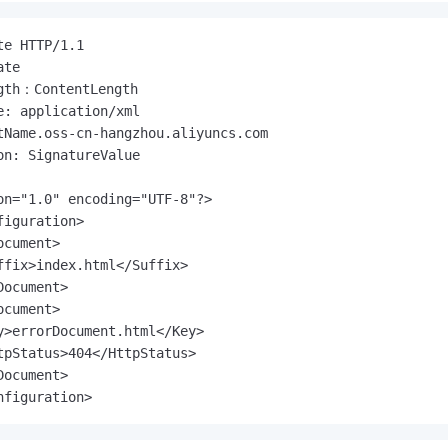
一个 AI 助手
即刻拥有 DeepSeek-R1 满血版
超强辅助，Bol
在企业官网、通讯软件中为客户提供 AI 客服
多种方案随心选，轻松解锁专属 DeepSeek
e HTTP/1.1

te

gth：ContentLength

e: application/xml

tName.oss-cn-hangzhou.aliyuncs.com

on: SignatureValue

on="1.0" encoding="UTF-8"?>

iguration>

cument>

ffix>index.html</Suffix>

ocument>

cument>

y>errorDocument.html</Key>

tpStatus>404</HttpStatus>

ocument>

nfiguration>