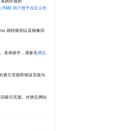
设置跳转规则
文戏情感细腻自然，动作戏激烈拳拳到肉，实现更强表演能力
支持中英文自由切换，具备更强的噪声鲁棒性
云聚AI 严选权益
SSL 证书
为
RAM
用户授予自定义的
，一键激活高效办公新体验
精选AI产品，从模型到应用全链提效
堡垒机
AI 用量加速计划
应用
防火墙
、识别商机，让客服更高效、服务更出色。
新老同享，达量后返
3xx
跳转规则以及镜像回
千问办公
主机安全
NEW
的智能体编程平台
一站式AI生产力平台
。具体操作，请参见
绑定
AI 应用及服务市场
伶鹊
企业级人与Agent协作平台，接入和调度多个数字员工
智能客服平台，对话机器人、对话分析、智能外呼
AI 应用
大模型服务平台百炼 - 全妙
的索引页面和错误页面为
大模型
应用创作平台
多模态内容创作工具，已接入 DeepSeek
自然语言处理
返回索引页面。对静态网站
数据标注
机器学习
息提取
与 AI 智能体进行实时音视频通话
从文本、图片、视频中提取结构化的属性信息
构建支持视频理解的 AI 音视频实时通话应用