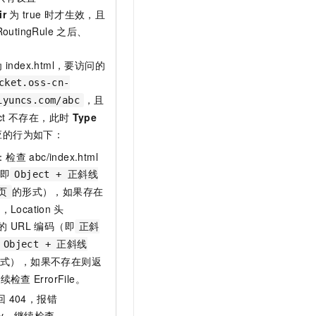
ir
为
true
时才生效，且
RoutingRule
之后、
。
为
index.html，要访问的
cket.oss-cn-
，且
iyuncs.com/abc
ct
不存在，此时
Type
应的行为如下：
：检查
abc/index.html
（即
Object + 正斜线
的形式），如果存在
页
，Location
头
的
URL
编码（即
正斜
 Object + 正斜线
形式），如果不存在则返
继续检查
ErrorFile。
回
404，报错
Key，继续检查