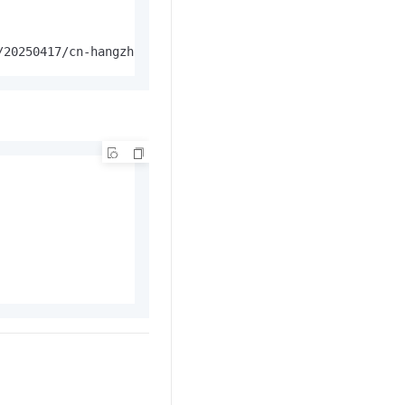
/20250417/cn-hangzhou/oss/aliyun_v4_request,Signature=a7