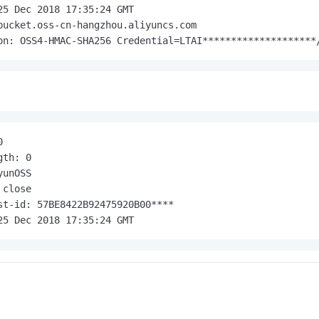
25 Dec 2018 17:35:24 GMT

bucket.oss-cn-hangzhou.aliyuncs.com

on: OSS4-HMAC-SHA256 Credential=LTAI********************


th: 0

unOSS

close

st-id: 57BE8422B92475920B00****

25 Dec 2018 17:35:24 GMT