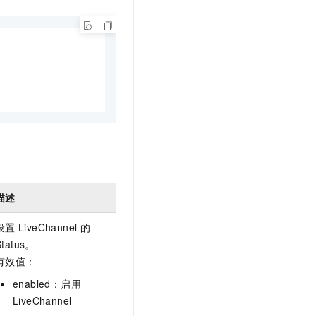
t.diy 一步搞定创意建站
构建大模型应用的安全防护体系
通过自然语言交互简化开发流程,全栈开发支持
通过阿里云安全产品对 AI 应用进行安全防护
描述
设置
LiveChannel
的
Status。
有效值：
enabled：启用
LiveChannel