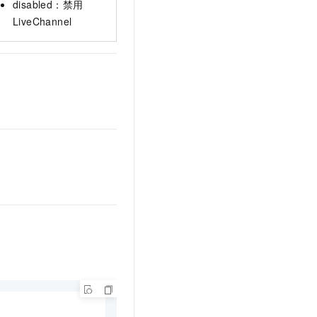
disabled：禁用
LiveChannel