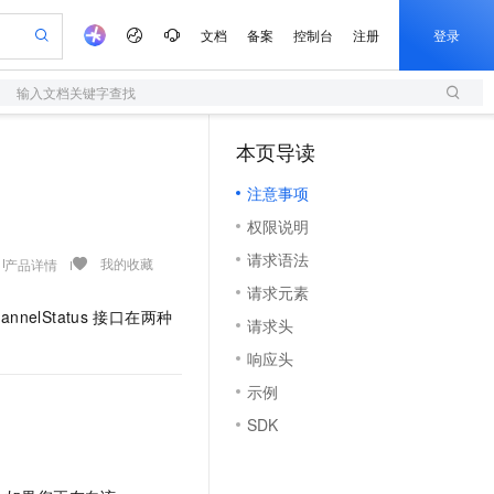
文档
备案
控制台
注册
登录
输入文档关键字查找
验
作计划
器
AI 活动
专业服务
服务伙伴合作计划
开发者社区
加入我们
服务平台百炼
阿里云 OPC 创新助力计划
本页导读
（1）
一站式生成采购清单，支持单品或批量购买
S
可编辑精美 PPT 文稿
S产品伙伴计划（繁花）
峰会
造的大模型服务与应用开发平台
轻量应用服务器
Agency Agents：拥有专属领域专家
AI 生产力先锋
Al MaaS 服务伙伴赋能合作
域名
博文
Careers
至高可申请百万元
注意事项
性可伸缩的云计算服务
 轻松生成专业的 PPT
开启高性价比 AI 编程新体验
先锋实践拓展 AI 生产力的边界
快速构建应用程序和网站，即刻迈出上云第一步
多领域专家智能体,一键组建 AI 虚拟交付团队
Token 补贴，五大权
计划
海大会
伙伴信用分合作计划
商标
问答
社会招聘
权限说明
益加速 OPC 成功
S
帕鲁游戏服务器
数字证书管理服务（原SSL证书）
HappyHorse 打造一站式影视创作平台
飞天发布时刻
HOT
划
备案
电子书
校园招聘
请求语法
联机服务器，轻松开启游戏
视频创作，一键激活电商全链路生产力
全托管，含MySQL、PostgreSQL、SQL Server、MariaDB多引擎
实现全站 HTTPS，呈现可信的 Web 访问
所见，即是所愿
可视化编排打通从文字构思到成片全链路闭环
我的收藏
产品详情
更多支持
划
公司注册
镜像站
请求元素
视频生成
语音识别与合成
 智能体与工作流应用
短信服务
漫剧工坊：一站式动画创作平台
AI 实训营
annelStatus
接口在两种
合作伙伴培训与认证
请求头
划
上云迁移
的智能体编程平台
站生成，高效打造优质广告素材
通过阿里云百炼高效搭建AI应用,助力高效开发
快速生产连贯的高质量长漫剧
从基础到进阶，Agent 创客手把手教你
国内短信简单易用，安全可靠，秒级触达，全球覆盖200+国家和地区。
e-1.1-T2V
Qwen3-TTS-Flash
lScope
我要反馈
查询合作伙伴
响应头
畅细腻的高质量视频
离线语音合成大模型，多语言方言自适应，低延迟高稳定
n Alibaba Cloud ISV 合作
代维服务
olarDB
建企业门户网站
大数据开发治理平台 DataWorks
10 分钟搭建微信、支付宝小程序
示例
创新加速
ope
登录合作伙伴管理后台
我要建议
站，无忧落地极速上线
以可视化方式快速构建移动和 PC 门户网站
100%兼容MySQL、PostgreSQL，兼容Oracle，支持集中和分布式
高效部署网站，快速应用到小程序
Data Agent 驱动的一站式 Data+AI 开发治理平台
e-1.1-I2V
Cosyvoice-V3-Flash
SDK
安全
畅自然，细节丰富
高表现力语音合成大模型，语音克隆听感自然
我要投诉
上云场景组合购
伴
边界网络安全防护产品
漫剧创作，剧本、分镜、视频高效生成
覆盖90%+业务场景，专享组合折扣价
2V
VPN
Fun-ASR