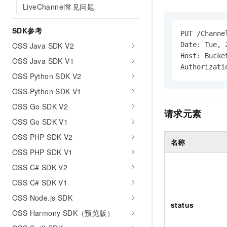
10 分钟在聊天系统中增加
LiveChannel常见问题
专有云
SDK参考
PUT /Channe
OSS Java SDK V2
Date: Tue, 
Host: Bucke
OSS Java SDK V1
Authorizati
OSS Python SDK V2
OSS Python SDK V1
OSS Go SDK V2
请求元素
OSS Go SDK V1
OSS PHP SDK V2
名称
OSS PHP SDK V1
OSS C# SDK V2
OSS C# SDK V1
OSS Node.js SDK
status
OSS Harmony SDK（预览版）