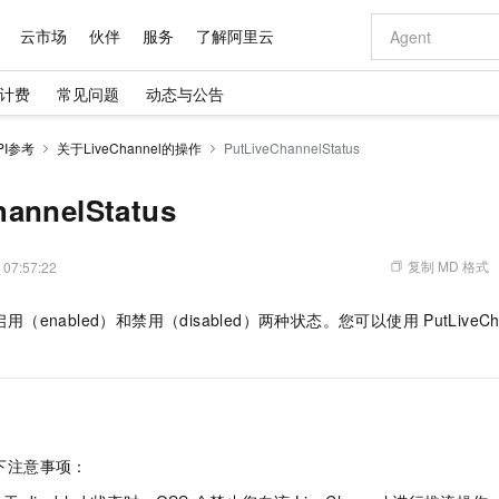
云市场
伙伴
服务
了解阿里云
计费
常见问题
动态与公告
AI 特惠
数据与 API
成为产品伙伴
企业增值服务
最佳实践
价格计算器
AI 场景体
基础软件
产品伙伴合
阿里云认证
市场活动
配置报价
大模型
PI参考
关于LiveChannel的操作
PutLiveChannelStatus
自助选配和估算价格
步到位
域名与网站
智启 AI 普惠权益
产品生态集成认证中心
企业支持计划
云上春晚
Qwen Audio：打造专属 AI 语音助手
千问官方 MaaS 平台，为开发者和 Agent 而生，新用户赠送 1 亿 + tokens 额度
云服务器 EC
一句话生成原生
AI Coding
阿里云Maa
2026 阿里云
为企业打
数据集
Windows
大模型认证
模型
NEW
NEW
格式还原
值低价云产品抢先购
提供智能易用的域名与建站服务
至高享 1亿+免费 tokens，加速 Al 应用落地
Qwen-Audio-3.0-Realtime 端到端实时语音角色扮演
安全可靠、弹
输入一句话想法,
智能编程，一键
hannelStatus
产品生态伙伴
专家技术服务
云上奥运之旅
弹性计算合作
阿里云中企出
手机三要素
宝塔 Linux
全部认证
价格优势
开源旗舰模型
对象存储 OSS
即刻拥有 DeepSeek-V4-Pro
阿里云 OPC 创新助力计划
云数据库 RD
一键部署幻兽
AI 电商营销
产品生态伙伴工作台
企业增值服务台
云栖战略参考
云存储合作计
云栖大会
身份实名认证
CentOS
训练营
推动算力普惠，释放技术红利
的大模型服务
最高返9万
真正可用的 1M 上下文,一次完成代码全链路开发
轻松解锁专属 DeepSeek-V4-Pro
至高百万元 Token 补贴，加速一人公司成长
稳定、安全、高性价比、高性能的云存储服务
一键购买专属
从图文生成到
复制 MD 格式
 07:57:22
云上的中国
数据库合作计
活动全景
短信
Docker
图片和
自进化智能体
人工智能平台 PAI
5 分钟轻松部署专属 QwenPaw
Token Plan 模型订阅计划
Qoder
高效搭建 AI
AI 广告创作
企业成长
大模型
NEW
HOT
信息公告
用（enabled）和禁用（disabled）两种状态。您可以使用
PutLiveCh
看见新力量
云网络合作计
OCR 文字识别
JAVA
级电脑
越聪明
证享300元代金券
一站式AI开发、训练和推理服务
Qwen3.8-Max 首发尝鲜，限时加量 10 倍，夜间低至2折
从聊天伙伴进化为能主动干活的本地数字员工
面向真实软件
图文、视频一
Kimi-K3
HappyHors
。
NEW
魔搭 Mode
loud
服务实践
官网公告
Kimi 最新旗舰模型，长程编程与推理利器
让文字生成流
金融模力时刻
Salesforce O
版
发票查验
全能环境
Qoder CN
Claude Code + GStack 打造工程团队
千问办公，限时限量积分加倍
云原生数据库 P
低代码高效构
AI 建站
NEW
作计划
计划
创新中心
魔搭 ModelSc
健康状态
让AI从“聊天伙伴”进化为能干活的“数字员工”
覆盖公网/内网、递归/权威、移动APP等全场景解析服务
安装技能 GStack，拥有专属 AI 工程团队
你的AI工作搭子，覆盖日常办公高频场景
基于千问大模型等，支持代码智能生成、研发智能问答
0 代码专业建
客户案例
天气预报查询
操作系统
Deepseek-v4-pro
HappyHors
态合作计划
态智能体模型
旗舰 MoE 大模型，百万上下文与顶尖推理能力
图生视频，流
Compute
同享
容器服务 Kubernetes 版 ACK
万小智 AI 建站低至 15元/月
云防火墙
AI 短剧/漫剧
快递物流查询
WordPress
成为服务伙
高校合作
下注意事项：
式云数据仓库
点，立即开启云上创新
提供一站式管理容器应用的 K8s 服务
送.CN域名，送备案服务码
云原生的云上
AI助力短剧
GLM-5.2
Wan2.7-T
Ubuntu