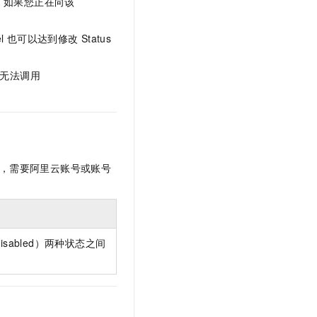
。如果您正在向该
文戏情感细腻自然，动作戏激烈拳拳到肉，实现更强表演能力
支持中英文自由切换，具备更强的噪声鲁棒性
云聚AI 严选权益
SSL 证书
，一键激活高效办公新体验
精选AI产品，从模型到应用全链提效
l
也可以达到修改
Status
堡垒机
AI 用量加速计划
应用
防火墙
、识别商机，让客服更高效、服务更出色。
新老同享，达量后返
d，无法调用
千问办公
主机安全
NEW
的智能体编程平台
一站式AI生产力平台
AI 应用及服务市场
伶鹊
企业级人与Agent协作平台，接入和调度多个数字员工
智能客服平台，对话机器人、对话分析、智能外呼
AI 应用
，需要阿里云账号或账号
大模型服务平台百炼 - 全妙
大模型
应用创作平台
多模态内容创作工具，已接入 DeepSeek
自然语言处理
数据标注
isabled）两种状态之间
机器学习
息提取
与 AI 智能体进行实时音视频通话
从文本、图片、视频中提取结构化的属性信息
构建支持视频理解的 AI 音视频实时通话应用