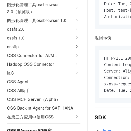
Date: Tue, 
图形化管理工具ossbrowser
Host: test-
2.0（预览版）
Authorizati
图形化管理工具ossbrowser 1.0
ossfs 2.0
返回示例
ossfs 1.0
ossftp
OSS Connector for AI/ML
HTTP/1.1 200
Hadoop OSS Connector
Content-Leng
Server: Aliy
IaC
Connection: 
OSS Agent
x-oss-reque
OSS AI助手
Date: Tue, 
OSS MCP Server（Alpha）
OSS Backint Agent for SAP HANA
SDK
在第三方应用中使用OSS
OSS与Amazon S3兼容
Java