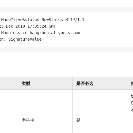
一个 AI 助手
即刻拥有 DeepSeek-R1 满血版
超强辅助，Bol
在企业官网、通讯软件中为客户提供 AI 客服
多种方案随心选，轻松解锁专属 DeepSeek
lName?live&status=NewStatus HTTP/1.1

25 Dec 2018 17:35:24 GMT

tName.oss-cn-hangzhou.aliyuncs.com

on: SignatureValue
类型
是否必选
字符串
是