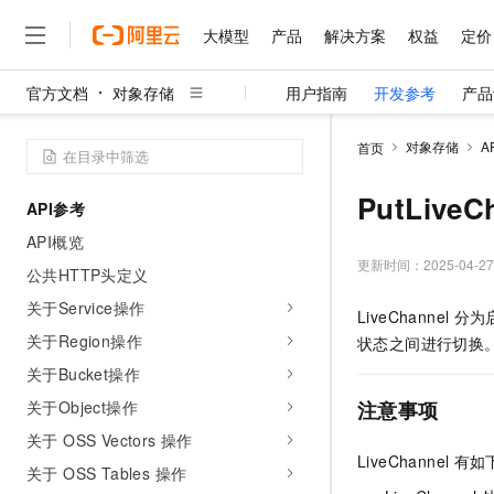
大模型
产品
解决方案
权益
定价
官方文档
对象存储
用户指南
开发参考
产品
大模型
产品
解决方案
权益
定价
云市场
伙伴
服务
了解阿里云
精选产品
精选解决方案
普惠上云
产品定价
精选商城
成为销售伙伴
售前咨询
为什么选择阿里云
千问AI平台
对象存储
A
首页
了解云产品的定价详情
大模型服务平台百炼
睿译宝，AI翻译排版一
普惠上云 官方力荐
分销伙伴
在线服务
网站建设
什么是云计算
大
大模型服务与应用平台
上传文档即自动完成翻译和
云服务器38元/年起，超
PutLiveC
API参考
咨询伙伴
多端小程序
技术领先
云上成本管理
售后服务
千问大模型
GLM-5.2：长任务时代
官方推荐返现计划
大模型
API概览
大模型
精选产品
精选解决方案
Salesforce 国际版订阅
稳定可靠
管理和优化成本
多元化、高性能、安全可靠
推荐新用户得奖励，单订单
更新时间：
2025-04-27
销售伙伴合作计划
公共HTTP头定义
自助服务
友盟天域
安全合规
人工智能与机器学习
AI
文本生成
无影云电脑
Hermes Agent，打造
云工开物
关于Service操作
LiveChannel
分为启
无影生态合作计划
在线服务
观测云
分析师报告
随时随地安全接入的云上超
自主进化，持久记忆，越用
高校专属算力普惠，学生认
计算
互联网应用开发
关于Region操作
Qwen3.8-Max
状态之间进行切换
HOT
Salesforce On Alibaba C
工单服务
智能体时代全能旗舰模型
Tuya 物联网平台阿里云
研究报告与白皮书
关于Bucket操作
云解析DNS
快速拥有专属 OpenClaw
Consulting Partner 合
大数据
容器
免费试用
短信专区
关于Object操作
注意事项
蓝凌 OA
Qwen3.7-Plus
AI 大模型销售与服务生
现代化应用
存储
天池大赛
能看、能想、能动手的多模
关于 OSS Vectors 操作
云原生大数据计算服务 Max
解决方案免费试用 新老
电子合同
LiveChannel
有如
面向分析的企业级SaaS模
最高领取价值200元试用
安全
关于 OSS Tables 操作
网络与CDN
AI 算法大赛
Qwen3-VL-Plus
畅捷通