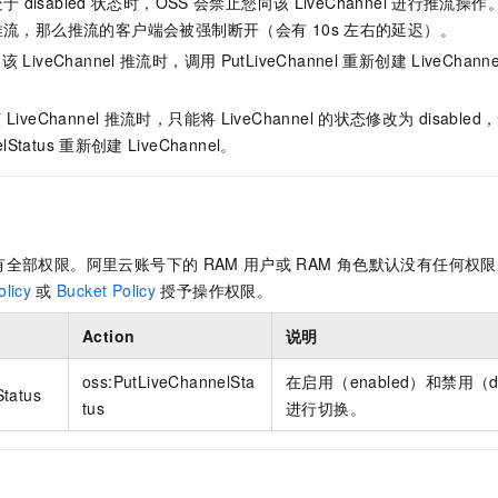
处于
disabled
状态时，OSS
会禁止您向该
LiveChannel
进行推流操作
服务生态伙伴
视觉 Coding、空间感知、多模态思考等全面升级
1M上下文，专为长程任务能力而生
云工开物
企业应用
Night Plan 支持 Qwen 3.8-Max
AI 办公
NEW
推流，那么推流的客户端会被强制断开（会有
10s
左右的延迟）。
Red Hat
30+ 款产品免费体验
夜间 5 折，Qwen/Meoo/TokenPlan 客户专享
AI智能应用
科研合作
向该
LiveChannel
推流时，调用
PutLiveChannel
重新创建
LiveChanne
ERP
堂（旗舰版）
SUSE
智能客服
AI 应用构建
大模型原生
CRM
2个月
自动承接线索
该
LiveChannel
推流时，只能将
LiveChannel
的状态修改为
disable
建站小程序
Qoder
大模型服务平台百炼-应用模版
OA 办公系统
lStatus
重新创建
LiveChannel。
HOT
NEW
面向真实软件
个人版上线、团队版降价；千问3.8-Max首发发尝鲜
丰富多元化的应用模版和解决方案
力提升
财税管理
模板建站
万有无界
大模型服务平台百炼-智能体
400电话
定制建站
的模型效果
灵活可视化地构建企业级 Agent
有全部权限。阿里云账号下的
RAM
用户或
RAM
角色默认没有任何权限
方案
广告营销
模板小程序
秒悟
人工智能平台 PAI
licy
或
Bucket Policy
授予操作权限。
定制小程序
云端极速 AI 
新一代 AI 视频生成模型，深度适配广告营销等场景
AI Native 的算法工程平台，一站式完成建模、训练、推理服务部署
Action
说明
APP 开发
oss:PutLiveChannelSta
在启用（enabled）和禁用（d
建站系统
tatus
tus
进行切换。
AI 应用
10分钟微调：让0.6B模型媲美235B模型
多模态数据信
依托云原生高可用架构,实现Dify私有化部署
用1%尺寸在特定领域达到大模型90%以上效果