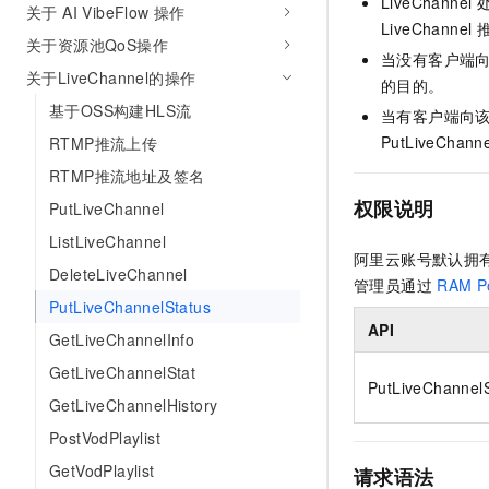
LiveChannel
关于 AI VibeFlow 操作
AI 产品 免费试用
网络
安全
云开发大赛
LiveChannel
Tableau 订阅
1亿+ 大模型 tokens 和 
关于资源池QoS操作
当没有客户端
可观测
入门学习赛
中间件
AI空中课堂在线直播课
关于LiveChannel的操作
140+云产品 免费试用
的目的。
大模型服务
上云与迁云
基于OSS构建HLS流
产品新客免费试用，最长1
数据库
当有客户端向
生态解决方案
千问AI平台-Token Plan
PutLiveChanne
RTMP推流上传
企业出海
大模型ACA认证体验
大数据计算
RTMP推流地址及签名
助力企业全员 AI 认知与能
行业生态解决方案
政企业务
媒体服务
权限说明
PutLiveChannel
千问AI平台-模型体验
开发者生态解决方案
在线体验全尺寸、多种模态
ListLiveChannel
企业服务与云通信
阿里云账号默认拥
AI 开发和 AI 应用解决
DeleteLiveChannel
Happy 系列大模型
管理员通过
RAM Po
域名与网站
PutLiveChannelStatus
API
终端用户计算
GetLiveChannelInfo
GetLiveChannelStat
Serverless
大模型解决方案
PutLiveChannelS
GetLiveChannelHistory
开发工具
快速部署 Dify，高效搭建 
PostVodPlaylist
迁移与运维管理
GetVodPlaylist
请求语法