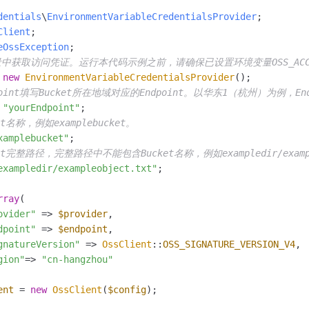
一个 AI 助手
即刻拥有 DeepSeek-R1 满血版
超强辅助，Bol
dentials
\
EnvironmentVariableCredentialsProvider
在企业官网、通讯软件中为客户提供 AI 客服
多种方案随心选，轻松解锁专属 DeepSeek
Client
eOssException
中获取访问凭证。运行本代码示例之前，请确保已设置环境变量OSS_ACCESS_KEY
 
new
EnvironmentVariableCredentialsProvider
dpoint填写Bucket所在地域对应的Endpoint。以华东1（杭州）为例，Endpoin
 
"yourEndpoint"
et名称，例如examplebucket。
xamplebucket"
ct完整路径，完整路径中不能包含Bucket名称，例如exampledir/exampl
exampledir/exampleobject.txt"
;

rray
(

ovider"
 => 
$provider
,

dpoint"
 => 
$endpoint
,

gnatureVersion"
 => 
OssClient
::
OSS_SIGNATURE_VERSION_V4
,

gion"
=> 
"cn-hangzhou"
ent
 = 
new
OssClient
(
$config
);
