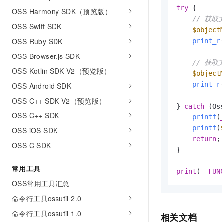
try
 {

OSS Harmony SDK（预览版）
// 获
OSS Swift SDK
$object
OSS Ruby SDK
print_r
OSS Browser.js SDK
// 获
OSS Kotlin SDK V2（预览版）
$object
print_r
OSS Android SDK
OSS C++ SDK V2（预览版）
} 
catch
 (Os
OSS C++ SDK
printf
(
printf
(
OSS iOS SDK
return
;

OSS C SDK
}

常用工具
print
(
__FUN
OSS常用工具汇总
命令行工具ossutil 2.0
命令行工具ossutil 1.0
相关文档