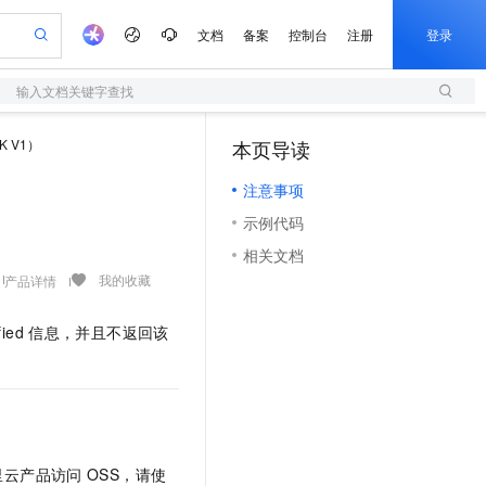
文档
备案
控制台
注册
登录
输入文档关键字查找
验
作计划
器
AI 活动
专业服务
服务伙伴合作计划
开发者社区
加入我们
服务平台百炼
阿里云 OPC 创新助力计划
K V1）
本页导读
（1）
一站式生成采购清单，支持单品或批量购买
S
io：打造专属 AI 语音助手
S产品伙伴计划（繁花）
峰会
造的大模型服务与应用开发平台
轻量应用服务器
一句话生成原生可编辑精美 PPT 文稿
AI 生产力先锋
Al MaaS 服务伙伴赋能合作
域名
博文
Careers
至高可申请百万元
注意事项
性可伸缩的云计算服务
开启高性价比 AI 编程新体验
Qwen-Audio-3.0-Realtime 端到端实时语音角色扮演
输入一句话想法, 轻松生成专业的 PPT
先锋实践拓展 AI 生产力的边界
快速构建应用程序和网站，即刻迈出上云第一步
Token 补贴，五大权
计划
海大会
伙伴信用分合作计划
商标
问答
社会招聘
示例代码
益加速 OPC 成功
S
eek-V4-Pro
数字证书管理服务（原SSL证书）
一键部署幻兽帕鲁游戏服务器
飞天发布时刻
HOT
划
备案
电子书
校园招聘
相关文档
pSeek-V4-Pro
视频创作，一键激活电商全链路生产力
全托管，含MySQL、PostgreSQL、SQL Server、MariaDB多引擎
实现全站HTTPS，呈现可信的WEB访问
一键购买专属联机服务器，轻松开启游戏
所见，即是所愿
更多支持
我的收藏
产品详情
划
公司注册
镜像站
视频生成
语音识别与合成
专属 QwenPaw
短信服务
漫剧工坊：一站式动画创作平台
AI 实训营
HOT
合作伙伴培训与认证
划
上云迁移
的智能体编程平台
站生成，高效打造优质广告素材
从聊天伙伴进化为能主动干活的本地数字员工
快速生产连贯的高质量长漫剧
从基础到进阶，Agent 创客手把手教你
国内短信简单易用，安全可靠，秒级触达，全球覆盖200+国家和地区。
ied
信息，并且不返回该
e-1.1-T2V
Qwen3-TTS-Flash
lScope
我要反馈
查询合作伙伴
畅细腻的高质量视频
离线语音合成大模型，多语言方言自适应，低延迟高稳定
n Alibaba Cloud ISV 合作
代维服务
olarDB
建企业门户网站
大数据开发治理平台 DataWorks
10 分钟搭建微信、支付宝小程序
创新加速
ope
登录合作伙伴管理后台
我要建议
站，无忧落地极速上线
以可视化方式快速构建移动和 PC 门户网站
100%兼容MySQL、PostgreSQL，兼容Oracle，支持集中和分布式
高效部署网站，快速应用到小程序
Data Agent 驱动的一站式 Data+AI 开发治理平台
e-1.1-I2V
Cosyvoice-V3-Flash
安全
畅自然，细节丰富
高表现力语音合成大模型，语音克隆听感自然
我要投诉
上云场景组合购
伴
边界网络安全防护产品
漫剧创作，剧本、分镜、视频高效生成
覆盖90%+业务场景，专享组合折扣价
2V
VPN
Fun-ASR
里云产品访问
OSS，请使