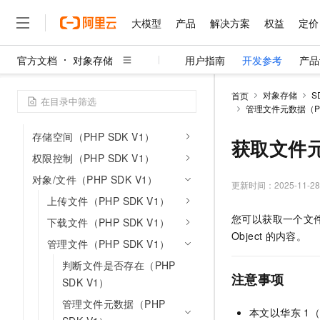
OSS PHP SDK V2
大模型
产品
解决方案
权益
定价
OSS PHP SDK V1
安装（PHP SDK V1）
官方文档
对象存储
用户指南
开发参考
产品
配置访问凭证（PHP SDK V1）
大模型
产品
解决方案
权益
定价
云市场
伙伴
服务
了解阿里云
精选产品
精选解决方案
普惠上云
产品定价
精选商城
成为销售伙伴
售前咨询
为什么选择阿里云
千问AI平台
初始化（PHP SDK V1）
对象存储
S
首页
了解云产品的定价详情
管理文件元数据（PHP
大模型服务平台百炼
千问办公，解锁你的工作
普惠上云 官方力荐
分销伙伴
在线服务
网站建设
什么是云计算
大
快速入门（PHP SDK V1）
大模型服务与应用平台
企业级Agent产品，直接
云服务器38元/年起，超
咨询伙伴
存储空间（PHP SDK V1）
多端小程序
技术领先
获取文件元
云上成本管理
售后服务
千问大模型
Agency Agents：拥
官方推荐返现计划
大模型
权限控制（PHP SDK V1）
大模型
精选产品
精选解决方案
Salesforce 国际版订阅
稳定可靠
管理和优化成本
多元化、高性能、安全可靠
推荐新用户得奖励，单订单
销售伙伴合作计划
对象/文件（PHP SDK V1）
自助服务
更新时间：
2025-11-28
友盟天域
安全合规
人工智能与机器学习
AI
文本生成
无影云电脑
HappyHorse 打造一
云工开物
上传文件（PHP SDK V1）
无影生态合作计划
在线服务
观测云
分析师报告
随时随地安全接入的云上超
高校专属算力普惠，学生认
计算
互联网应用开发
您可以获取一个文件
Qwen3.8-Max
下载文件（PHP SDK V1）
HOT
Salesforce On Alibaba C
工单服务
Object
的内容。
智能体时代全能旗舰模型
Tuya 物联网平台阿里云
研究报告与白皮书
云解析DNS
快速拥有专属 OpenClaw
管理文件（PHP SDK V1）
Consulting Partner 合
大数据
容器
免费试用
短信专区
判断文件是否存在（PHP
蓝凌 OA
Qwen3.7-Plus
AI 大模型销售与服务生
现代化应用
存储
注意事项
天池大赛
SDK V1）
能看、能想、能动手的多模
云原生大数据计算服务 Max
解决方案免费试用 新老
电子合同
管理文件元数据（PHP
面向分析的企业级SaaS模
最高领取价值200元试用
安全
网络与CDN
AI 算法大赛
Qwen3-VL-Plus
本文以华东
1
畅捷通