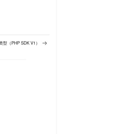
型（PHP SDK V1）