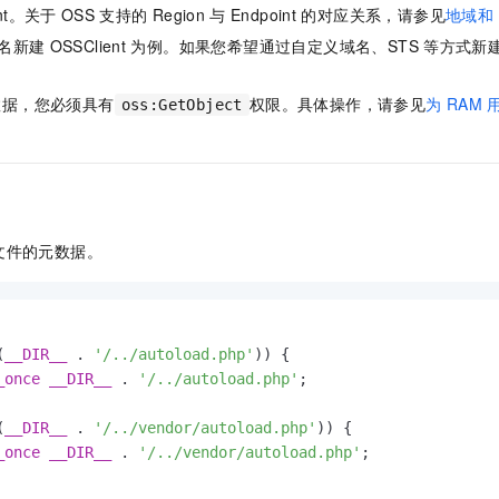
服务生态伙伴
视觉 Coding、空间感知、多模态思考等全面升级
1M上下文，专为长程任务能力而生
云工开物
企业应用
int。关于
OSS
支持的
Region
与
Endpoint
的对应关系，请参见
地域和
Night Plan 支持 Qwen 3.8-Max
AI 办公
NEW
Red Hat
30+ 款产品免费体验
夜间 5 折，Qwen/Meoo/TokenPlan 客户专享
AI智能应用
名新建
OSSClient
为例。如果您希望通过自定义域名、STS
等方式新
科研合作
ERP
堂（旗舰版）
SUSE
智能客服
AI 应用构建
大模型原生
数据，您必须具有
权限。具体操作，请参见
为
RAM
CRM
oss:GetObject
2个月
自动承接线索
建站小程序
Qoder
大模型服务平台百炼-应用模版
OA 办公系统
HOT
NEW
面向真实软件
个人版上线、团队版降价；千问3.8-Max首发发尝鲜
丰富多元化的应用模版和解决方案
力提升
财税管理
模板建站
万有无界
大模型服务平台百炼-智能体
400电话
定制建站
的模型效果
灵活可视化地构建企业级 Agent
文件的元数据。
方案
广告营销
模板小程序
秒悟
人工智能平台 PAI
定制小程序
云端极速 AI 
新一代 AI 视频生成模型，深度适配广告营销等场景
AI Native 的算法工程平台，一站式完成建模、训练、推理服务部署
APP 开发
(
__DIR__
 . 
'/../autoload.php'
)) {

_once
__DIR__
 . 
'/../autoload.php'
;

建站系统
(
__DIR__
 . 
'/../vendor/autoload.php'
)) {

AI 应用
10分钟微调：让0.6B模型媲美235B模型
多模态数据信
_once
__DIR__
 . 
'/../vendor/autoload.php'
;

依托云原生高可用架构,实现Dify私有化部署
用1%尺寸在特定领域达到大模型90%以上效果