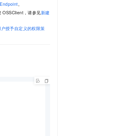
文戏情感细腻自然，动作戏激烈拳拳到肉，实现更强表演能力
支持中英文自由切换，具备更强的噪声鲁棒性
Endpoint
。
云聚AI 严选权益
SSL 证书
，一键激活高效办公新体验
精选AI产品，从模型到应用全链提效
建
OSSClient，请参见
新建
堡垒机
AI 用量加速计划
应用
用户授予自定义的权限策
防火墙
、识别商机，让客服更高效、服务更出色。
新老同享，达量后返
千问办公
主机安全
NEW
的智能体编程平台
一站式AI生产力平台
AI 应用及服务市场
伶鹊
企业级人与Agent协作平台，接入和调度多个数字员工
智能客服平台，对话机器人、对话分析、智能外呼
AI 应用
大模型服务平台百炼 - 全妙
大模型
应用创作平台
多模态内容创作工具，已接入 DeepSeek
自然语言处理
数据标注
机器学习
息提取
与 AI 智能体进行实时音视频通话
从文本、图片、视频中提取结构化的属性信息
构建支持视频理解的 AI 音视频实时通话应用