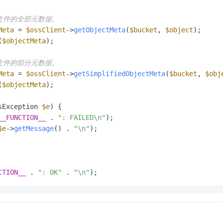
取文件的全部元数据。
Meta
 = 
$ossClient
->
getObjectMeta
(
$bucket
, 
$object
);

(
$objectMeta
);

取文件的部分元数据。
Meta
 = 
$ossClient
->
getSimplifiedObjectMeta
(
$bucket
, 
$obj
(
$objectMeta
);

sException 
$e
) {

__FUNCTION__
 . 
": FAILED\n"
);

$e
->
getMessage
() . 
"\n"
);

CTION__
 . 
": OK"
 . 
"\n"
);