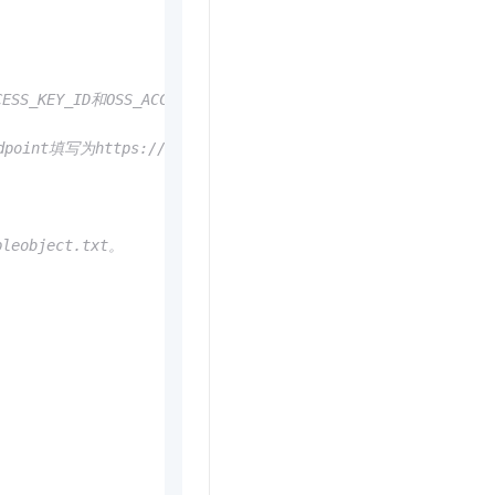
t.diy 一步搞定创意建站
构建大模型应用的安全防护体系
通过自然语言交互简化开发流程,全栈开发支持
通过阿里云安全产品对 AI 应用进行安全防护
_ID和OSS_ACCESS_KEY_SECRET。
t填写为https://oss-cn-hangzhou.aliyuncs.com。
eobject.txt。