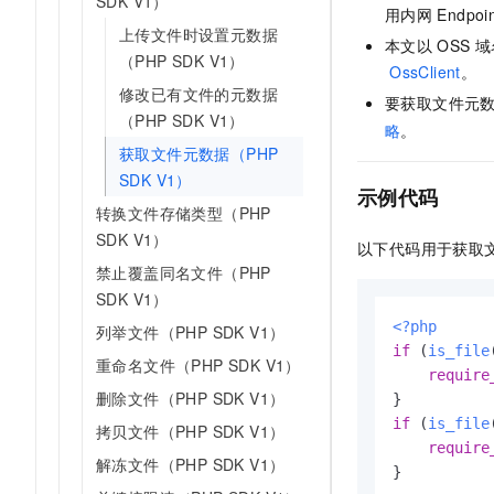
SDK V1）
用内网
Endpo
AI 产品 免费试用
网络
安全
云开发大赛
上传文件时设置元数据
Tableau 订阅
1亿+ 大模型 tokens 和 
本文以
OSS
域
（PHP SDK V1）
可观测
入门学习赛
中间件
OssClient
。
AI空中课堂在线直播课
140+云产品 免费试用
修改已有文件的元数据
大模型服务
要获取文件元
上云与迁云
产品新客免费试用，最长1
数据库
（PHP SDK V1）
略
。
生态解决方案
千问AI平台-Token Plan
企业出海
获取文件元数据（PHP
大模型ACA认证体验
大数据计算
SDK V1）
助力企业全员 AI 认知与能
行业生态解决方案
示例代码
政企业务
媒体服务
千问AI平台-模型体验
转换文件存储类型（PHP
开发者生态解决方案
在线体验全尺寸、多种模态
SDK V1）
以下代码用于获取
企业服务与云通信
AI 开发和 AI 应用解决
禁止覆盖同名文件（PHP
Happy 系列大模型
域名与网站
SDK V1）
<?php
列举文件（PHP SDK V1）
终端用户计算
if
 (
is_file
重命名文件（PHP SDK V1）
require
Serverless
大模型解决方案
删除文件（PHP SDK V1）
if
 (
is_file
开发工具
拷贝文件（PHP SDK V1）
快速部署 Dify，高效搭建 
require
解冻文件（PHP SDK V1）
迁移与运维管理
}
