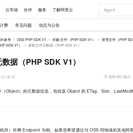
云市场
伙伴
服务
了解阿里云
计费
常见问题
动态与公告
AI 特惠
数据与 API
成为产品伙伴
企业增值服务
最佳实践
价格计算器
AI 场景体
基础软件
产品伙伴合
阿里云认证
市场活动
配置报价
大模型
DK参考
OSS PHP SDK V1
对象/文件（PHP SDK V1）
管理文件（PHP SD
自助选配和估算价格
 SDK V1）
获取文件元数据（PHP SDK V1）
新方式
域名与网站
睿译宝，AI翻译排版一步到位
智启 AI 普惠权益
产品生态集成认证中心
企业支持计划
云上春晚
千问官方 MaaS 平台，为开发者和 Agent 而生，新用户赠送 1 亿 + tokens 额度
云服务器 EC
Qwen Aud
AI Coding
阿里云Maa
2026 阿里云
为企业打
数据集
Windows
大模型认证
模型
NEW
NEW
交付可用成果
值低价云产品抢先购
提供智能易用的域名与建站服务
上传文档即自动完成翻译和格式还原
至高享 1亿+免费 tokens，加速 Al 应用落地
安全可靠、弹
智能编程，一键
产品生态伙伴
专家技术服务
云上奥运之旅
弹性计算合作
阿里云中企出
手机三要素
宝塔 Linux
全部认证
数据（PHP SDK V1）
价格优势
有专属领域专家
对象存储 OSS
GLM-5.2：长任务时代开源旗舰模型
阿里云 OPC 创新助力计划
云数据库 RD
即刻拥有 DeepS
AI 电商营销
产品生态伙伴工作台
企业增值服务台
云栖战略参考
云存储合作计
云栖大会
身份实名认证
CentOS
训练营
推动算力普惠，释放技术红利
的大模型服务
最高返9万
多领域专家智能体,一键组建 AI 虚拟交付团队
至高百万元 Token 补贴，加速一人公司成长
稳定、安全、高性价比、高性能的云存储服务
真正可用的 1M 上下文,一次完成代码全链路开发
轻松解锁专属 Dee
从图文生成到
复制 MD 格式
 07:18:12
云上的中国
数据库合作计
活动全景
短信
Docker
图片和
站式影视创作平台
人工智能平台 PAI
Hermes Agent，打造自进化智能体
Token Plan 模型订阅计划
Qoder
5 分钟轻松部署
AI 广告创作
企业成长
大模型
NEW
信息公告
看见新力量
云网络合作计
OCR 文字识别
JAVA
级电脑
证享300元代金券
可视化编排打通从文字构思到成片全链路闭环
一站式AI开发、训练和推理服务
自主进化，持久记忆，越用越聪明
Qwen3.8-Max 首发尝鲜，限时加量 10 倍，夜间低至2折
面向真实软件
图文、视频一
（Object）的元数据信息，包括该
Object
的
ETag、Size、LastModif
Kimi-K3
HappyHors
NEW
魔搭 Mode
loud
服务实践
官网公告
Kimi 最新旗舰模型，长程编程与推理利器
让文字生成流
金融模力时刻
Salesforce O
版
发票查验
全能环境
Qoder CN
Claude Code + GStack 打造工程团队
千问办公，限时限量积分加倍
云原生数据库 P
低代码高效构
AI 建站
NEW
作计划
计划
创新中心
魔搭 ModelSc
健康状态
让AI从“聊天伙伴”进化为能干活的“数字员工”
覆盖公网/内网、递归/权威、移动APP等全场景解析服务
安装技能 GStack，拥有专属 AI 工程团队
你的AI工作搭子，覆盖日常办公高频场景
基于千问大模型等，支持代码智能生成、研发智能问答
0 代码专业建
客户案例
天气预报查询
操作系统
Deepseek-v4-pro
HappyHors
态合作计划
态智能体模型
旗舰 MoE 大模型，百万上下文与顶尖推理能力
图生视频，流
Compute
同享
容器服务 Kubernetes 版 ACK
万小智 AI 建站低至 15元/月
云防火墙
AI 短剧/漫剧
快递物流查询
WordPress
成为服务伙
高校合作
式云数据仓库
点，立即开启云上创新
提供一站式管理容器应用的 K8s 服务
送.CN域名，送备案服务码
云原生的云上
AI助力短剧
GLM-5.2
Wan2.7-T
（杭州）外网
Endpoint
为例。如果您希望通过与
OSS
同地域的其他阿
Ubuntu