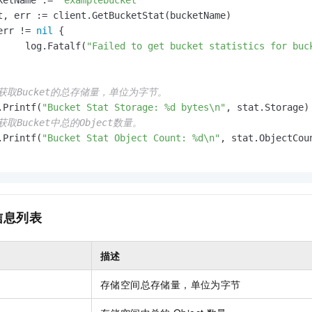
cketName := 
"examplebucket"
err != 
nil
 {

		log.Fatalf(
"Failed to get bucket statistics for buc
 获取Bucket的总存储量，单位为字节。
g.Printf(
"Bucket Stat Storage: %d bytes\n"
, stat.Storage)

 获取Bucket中总的Object数量。
g.Printf(
"Bucket Stat Object Count: %d\n"
, stat.ObjectCoun
信息列表
描述
存储空间总存储量，单位为字节