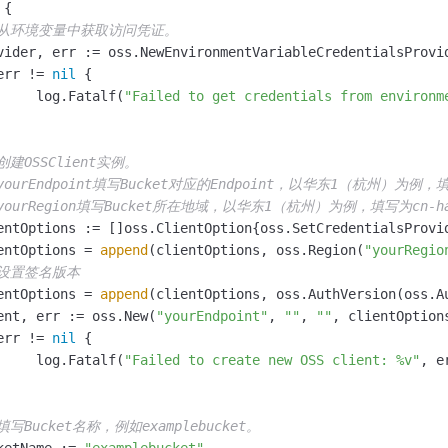
 {

一个 AI 助手
即刻拥有 DeepSeek-R1 满血版
超强辅助，Bol
 从环境变量中获取访问凭证。
在企业官网、通讯软件中为客户提供 AI 客服
多种方案随心选，轻松解锁专属 DeepSeek
err != 
nil
 {

		log.Fatalf(
"Failed to get credentials from environm
 创建OSSClient实例。
 yourEndpoint填写Bucket对应的Endpoint，以华东1（杭州）为例，填写
 yourRegion填写Bucket所在地域，以华东1（杭州）为例，填写为cn-h
ientOptions = 
append
(clientOptions, oss.Region(
"yourRegio
 设置签名版本
ientOptions = 
append
(clientOptions, oss.AuthVersion(oss.Au
ient, err := oss.New(
"yourEndpoint"
, 
""
, 
""
, clientOptions
err != 
nil
 {

		log.Fatalf(
"Failed to create new OSS client: %v"
, er
 填写Bucket名称，例如examplebucket。