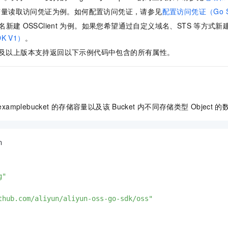
服务生态伙伴
视觉 Coding、空间感知、多模态思考等全面升级
1M上下文，专为长程任务能力而生
云工开物
企业应用
Night Plan 支持 Qwen 3.8-Max
AI 办公
NEW
变量读取访问凭证为例。如何配置访问凭证，请参见
配置访问凭证（Go S
Red Hat
30+ 款产品免费体验
夜间 5 折，Qwen/Meoo/TokenPlan 客户专享
AI智能应用
科研合作
名新建
OSSClient
为例。如果您希望通过自定义域名、STS
等方式新
ERP
堂（旗舰版）
SUSE
K V1）
。
智能客服
AI 应用构建
大模型原生
CRM
2个月
自动承接线索
及以上版本支持返回以下示例代码中包含的所有属性。
建站小程序
Qoder
大模型服务平台百炼-应用模版
OA 办公系统
HOT
NEW
面向真实软件
个人版上线、团队版降价；千问3.8-Max首发发尝鲜
丰富多元化的应用模版和解决方案
力提升
财税管理
模板建站
万有无界
大模型服务平台百炼-智能体
400电话
定制建站
examplebucket
的存储容量以及该
Bucket
内不同存储类型
Object
的
的模型效果
灵活可视化地构建企业级 Agent
方案
广告营销
模板小程序
秒悟
人工智能平台 PAI
定制小程序
云端极速 AI 
新一代 AI 视频生成模型，深度适配广告营销等场景
AI Native 的算法工程平台，一站式完成建模、训练、推理服务部署


APP 开发
建站系统
g"
thub.com/aliyun/aliyun-oss-go-sdk/oss"
AI 应用
10分钟微调：让0.6B模型媲美235B模型
多模态数据信
依托云原生高可用架构,实现Dify私有化部署
用1%尺寸在特定领域达到大模型90%以上效果