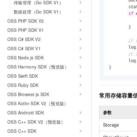
	bu
传输管理（Go SDK V1）
	stat, err := client.GetBucketStat(bucketName)

数据处理（Go SDK V1）
if
 
OSS PHP SDK V2
	}

OSS PHP SDK V1
OSS C# SDK V2
//
	lo
OSS C# SDK V1
//
OSS Node.js SDK
	lo
OSS Harmony SDK（预览版）
OSS Swift SDK
OSS Ruby SDK
OSS Browser.js SDK
常用存储容量
OSS Kotlin SDK V2（预览版）
参数
OSS Android SDK
OSS C++ SDK V2（预览版）
Storage
OSS C++ SDK