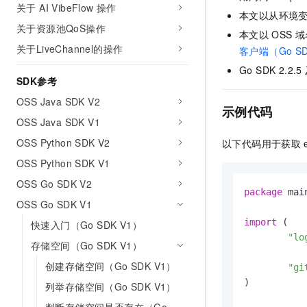
关于 AI VibeFlow 操作
AI 产品 免费试用
网络
安全
云开发大赛
本文以从环境
Tableau 订阅
1亿+ 大模型 tokens 和 
关于资源池QoS操作
本文以
OSS
域
可观测
入门学习赛
中间件
AI空中课堂在线直播课
关于LiveChannel的操作
客户端（Go SD
140+云产品 免费试用
大模型服务
上云与迁云
产品新客免费试用，最长1
Go SDK 2.2.5
数据库
SDK参考
生态解决方案
千问AI平台-Token Plan
企业出海
大模型ACA认证体验
大数据计算
OSS Java SDK V2
示例代码
助力企业全员 AI 认知与能
行业生态解决方案
OSS Java SDK V1
政企业务
媒体服务
千问AI平台-模型体验
开发者生态解决方案
OSS Python SDK V2
以下代码用于获取
在线体验全尺寸、多种模态
企业服务与云通信
OSS Python SDK V1
AI 开发和 AI 应用解决
Happy 系列大模型
域名与网站
OSS Go SDK V2
package
 main
OSS Go SDK V1
终端用户计算
import
 (

快速入门（Go SDK V1）
Serverless
"lo
大模型解决方案
存储空间（Go SDK V1）
开发工具
创建存储空间（Go SDK V1）
"gi
快速部署 Dify，高效搭建 
)

列举存储空间（Go SDK V1）
迁移与运维管理