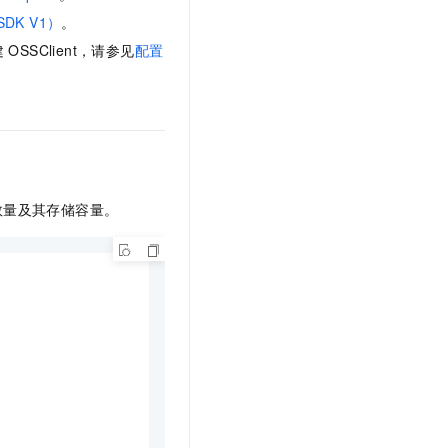
文戏情感细腻自然，动作戏激烈拳拳到肉，实现更强表演能力
支持中英文自由切换，具备更强的噪声鲁棒性
云聚AI 严选权益
SSL 证书
DK V1）
。
，一键激活高效办公新体验
精选AI产品，从模型到应用全链提效
建
OSSClient，请参见
配置
堡垒机
AI 用量加速计划
应用
防火墙
、识别商机，让客服更高效、服务更出色。
新老同享，达量后返
千问办公
主机安全
NEW
的智能体编程平台
一站式AI生产力平台
AI 应用及服务市场
伶鹊
数量及其存储容量。
企业级人与Agent协作平台，接入和调度多个数字员工
智能客服平台，对话机器人、对话分析、智能外呼
AI 应用
大模型服务平台百炼 - 全妙
大模型
应用创作平台
多模态内容创作工具，已接入 DeepSeek
自然语言处理
数据标注
机器学习
息提取
与 AI 智能体进行实时音视频通话
从文本、图片、视频中提取结构化的属性信息
构建支持视频理解的 AI 音视频实时通话应用