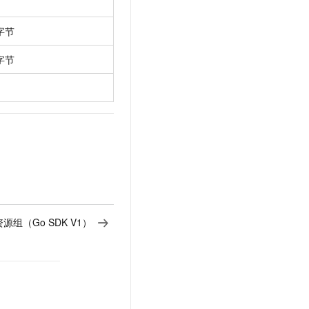
字节
字节
资源组（Go SDK V1）