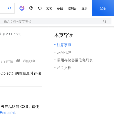
文档
备案
控制台
注册
登录
输入文档关键字查找
验
作计划
器
AI 活动
专业服务
服务伙伴合作计划
开发者社区
加入我们
服务平台百炼
阿里云 OPC 创新助力计划
Go SDK V1）
本页导读
（1）
一站式生成采购清单，支持单品或批量购买
S
可编辑精美 PPT 文稿
S产品伙伴计划（繁花）
峰会
造的大模型服务与应用开发平台
轻量应用服务器
Agency Agents：拥有专属领域专家
AI 生产力先锋
Al MaaS 服务伙伴赋能合作
域名
博文
Careers
至高可申请百万元
注意事项
性可伸缩的云计算服务
 轻松生成专业的 PPT
开启高性价比 AI 编程新体验
先锋实践拓展 AI 生产力的边界
快速构建应用程序和网站，即刻迈出上云第一步
多领域专家智能体,一键组建 AI 虚拟交付团队
Token 补贴，五大权
计划
海大会
伙伴信用分合作计划
商标
问答
社会招聘
示例代码
益加速 OPC 成功
S
帕鲁游戏服务器
数字证书管理服务（原SSL证书）
HappyHorse 打造一站式影视创作平台
飞天发布时刻
HOT
划
备案
电子书
校园招聘
常用存储容量信息列表
联机服务器，轻松开启游戏
视频创作，一键激活电商全链路生产力
全托管，含MySQL、PostgreSQL、SQL Server、MariaDB多引擎
实现全站HTTPS，呈现可信的WEB访问
所见，即是所愿
可视化编排打通从文字构思到成片全链路闭环
我的收藏
产品详情
更多支持
划
公司注册
镜像站
相关文档
视频生成
语音识别与合成
 智能体与工作流应用
短信服务
漫剧工坊：一站式动画创作平台
AI 实训营
bject）的数量及其存储
合作伙伴培训与认证
划
上云迁移
的智能体编程平台
站生成，高效打造优质广告素材
通过阿里云百炼高效搭建AI应用,助力高效开发
快速生产连贯的高质量长漫剧
从基础到进阶，Agent 创客手把手教你
国内短信简单易用，安全可靠，秒级触达，全球覆盖200+国家和地区。
e-1.1-T2V
Qwen3-TTS-Flash
lScope
我要反馈
查询合作伙伴
畅细腻的高质量视频
离线语音合成大模型，多语言方言自适应，低延迟高稳定
n Alibaba Cloud ISV 合作
代维服务
olarDB
建企业门户网站
大数据开发治理平台 DataWorks
10 分钟搭建微信、支付宝小程序
创新加速
ope
登录合作伙伴管理后台
我要建议
站，无忧落地极速上线
以可视化方式快速构建移动和 PC 门户网站
100%兼容MySQL、PostgreSQL，兼容Oracle，支持集中和分布式
高效部署网站，快速应用到小程序
Data Agent 驱动的一站式 Data+AI 开发治理平台
e-1.1-I2V
Cosyvoice-V3-Flash
安全
畅自然，细节丰富
高表现力语音合成大模型，语音克隆听感自然
我要投诉
上云场景组合购
伴
里云产品访问
OSS，请使
边界网络安全防护产品
漫剧创作，剧本、分镜、视频高效生成
覆盖90%+业务场景，专享组合折扣价
2V
VPN
Fun-ASR
Endpoint
。