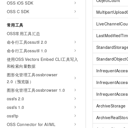
ObjectCount
OSS iOS SDK
OSS C SDK
MultipartUpload
LiveChannelCou
常用工具
OSS常用工具汇总
LastModifiedTi
命令行工具ossutil 2.0
StandardStorag
命令行工具ossutil 1.0
StandardObject
使用OSS Vectors Embed CLI工具写入
和检索向量数据
InfrequentAcces
图形化管理工具ossbrowser
2.0（预览版）
InfrequentAcce
图形化管理工具ossbrowser 1.0
InfrequentAcce
ossfs 2.0
ArchiveStorage
ossfs 1.0
ossftp
ArchiveRealSto
OSS Connector for AI/ML