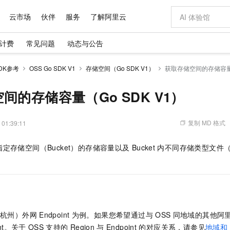
云市场
伙伴
服务
了解阿里云
计费
常见问题
动态与公告
AI 特惠
数据与 API
成为产品伙伴
企业增值服务
最佳实践
价格计算器
AI 场景体
基础软件
产品伙伴合
阿里云认证
市场活动
配置报价
大模型
DK参考
OSS Go SDK V1
存储空间（Go SDK V1）
获取存储空间的存储容量（
自助选配和估算价格
步到位
域名与网站
智启 AI 普惠权益
产品生态集成认证中心
企业支持计划
云上春晚
Qwen Audio：打造专属 AI 语音助手
千问官方 MaaS 平台，为开发者和 Agent 而生，新用户赠送 1 亿 + tokens 额度
云服务器 EC
一句话生成原生
AI Coding
阿里云Maa
2026 阿里云
为企业打
数据集
Windows
大模型认证
模型
NEW
NEW
格式还原
值低价云产品抢先购
提供智能易用的域名与建站服务
至高享 1亿+免费 tokens，加速 Al 应用落地
Qwen-Audio-3.0-Realtime 端到端实时语音角色扮演
安全可靠、弹
输入一句话想法,
智能编程，一键
间的存储容量（Go SDK V1）
产品生态伙伴
专家技术服务
云上奥运之旅
弹性计算合作
阿里云中企出
手机三要素
宝塔 Linux
全部认证
价格优势
开源旗舰模型
对象存储 OSS
即刻拥有 DeepSeek-V4-Pro
阿里云 OPC 创新助力计划
云数据库 RD
一键部署幻兽
AI 电商营销
产品生态伙伴工作台
企业增值服务台
云栖战略参考
云存储合作计
云栖大会
身份实名认证
CentOS
训练营
推动算力普惠，释放技术红利
的大模型服务
最高返9万
真正可用的 1M 上下文,一次完成代码全链路开发
轻松解锁专属 DeepSeek-V4-Pro
至高百万元 Token 补贴，加速一人公司成长
稳定、安全、高性价比、高性能的云存储服务
一键购买专属
从图文生成到
复制 MD 格式
 01:39:11
云上的中国
数据库合作计
活动全景
短信
Docker
图片和
自进化智能体
人工智能平台 PAI
5 分钟轻松部署专属 QwenPaw
Token Plan 模型订阅计划
Qoder
高效搭建 AI
AI 广告创作
企业成长
大模型
NEW
HOT
信息公告
定存储空间（Bucket）的存储容量以及
Bucket
内不同存储类型文件（O
看见新力量
云网络合作计
OCR 文字识别
JAVA
级电脑
越聪明
证享300元代金券
一站式AI开发、训练和推理服务
Qwen3.8-Max 首发尝鲜，限时加量 10 倍，夜间低至2折
从聊天伙伴进化为能主动干活的本地数字员工
面向真实软件
图文、视频一
Kimi-K3
HappyHors
NEW
魔搭 Mode
loud
服务实践
官网公告
Kimi 最新旗舰模型，长程编程与推理利器
让文字生成流
金融模力时刻
Salesforce O
版
发票查验
全能环境
Qoder CN
Claude Code + GStack 打造工程团队
千问办公，限时限量积分加倍
云原生数据库 P
低代码高效构
AI 建站
NEW
作计划
计划
创新中心
魔搭 ModelSc
健康状态
让AI从“聊天伙伴”进化为能干活的“数字员工”
覆盖公网/内网、递归/权威、移动APP等全场景解析服务
安装技能 GStack，拥有专属 AI 工程团队
你的AI工作搭子，覆盖日常办公高频场景
基于千问大模型等，支持代码智能生成、研发智能问答
0 代码专业建
客户案例
天气预报查询
操作系统
Deepseek-v4-pro
HappyHors
态合作计划
态智能体模型
旗舰 MoE 大模型，百万上下文与顶尖推理能力
图生视频，流
Compute
同享
容器服务 Kubernetes 版 ACK
万小智 AI 建站低至 15元/月
云防火墙
AI 短剧/漫剧
快递物流查询
WordPress
成为服务伙
高校合作
（杭州）外网
Endpoint
为例。如果您希望通过与
OSS
同地域的其他阿
式云数据仓库
点，立即开启云上创新
提供一站式管理容器应用的 K8s 服务
送.CN域名，送备案服务码
云原生的云上
AI助力短剧
GLM-5.2
Wan2.7-T
int。关于
OSS
支持的
Region
与
Endpoint
的对应关系，请参见
地域和
Ubuntu