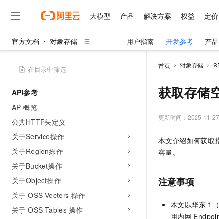
大模型
产品
解决方案
权益
定价
官方文档
对象存储
用户指南
开发参考
产品
大模型
产品
解决方案
权益
定价
云市场
伙伴
服务
了解阿里云
精选产品
精选解决方案
普惠上云
产品定价
精选商城
成为销售伙伴
售前咨询
为什么选择阿里云
千问AI平台
对象存储
S
首页
了解云产品的定价详情
大模型服务平台百炼
睿译宝，AI翻译排版一
普惠上云 官方力荐
分销伙伴
在线服务
网站建设
什么是云计算
大
大模型服务与应用平台
上传文档即自动完成翻译和
云服务器38元/年起，超
获取存储空
API参考
咨询伙伴
多端小程序
技术领先
云上成本管理
售后服务
千问大模型
GLM-5.2：长任务时代
官方推荐返现计划
大模型
API概览
大模型
精选产品
精选解决方案
Salesforce 国际版订阅
稳定可靠
管理和优化成本
多元化、高性能、安全可靠
推荐新用户得奖励，单订单
更新时间：
2025-11-27
销售伙伴合作计划
公共HTTP头定义
自助服务
友盟天域
安全合规
人工智能与机器学习
AI
文本生成
无影云电脑
Hermes Agent，打造
云工开物
关于Service操作
本文介绍如何获取指
无影生态合作计划
在线服务
观测云
分析师报告
随时随地安全接入的云上超
自主进化，持久记忆，越用
高校专属算力普惠，学生认
计算
互联网应用开发
关于Region操作
Qwen3.8-Max
容量。
HOT
Salesforce On Alibaba C
工单服务
智能体时代全能旗舰模型
Tuya 物联网平台阿里云
研究报告与白皮书
关于Bucket操作
云解析DNS
快速拥有专属 OpenClaw
Consulting Partner 合
大数据
容器
免费试用
短信专区
关于Object操作
注意事项
蓝凌 OA
Qwen3.7-Plus
AI 大模型销售与服务生
现代化应用
存储
天池大赛
能看、能想、能动手的多模
关于 OSS Vectors 操作
云原生大数据计算服务 Max
解决方案免费试用 新老
电子合同
本文以华东
1
面向分析的企业级SaaS模
最高领取价值200元试用
安全
关于 OSS Tables 操作
网络与CDN
AI 算法大赛
Qwen3-VL-Plus
用内网
Endpo
畅捷通