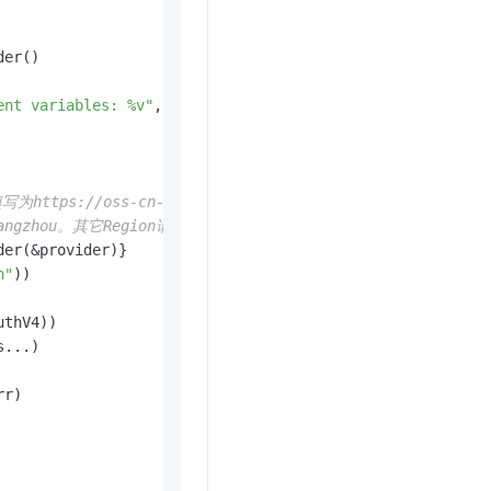
t.diy 一步搞定创意建站
构建大模型应用的安全防护体系
通过自然语言交互简化开发流程,全栈开发支持
通过阿里云安全产品对 AI 应用进行安全防护
ent variables: %v"
, err)

为https://oss-cn-hangzhou.aliyuncs.com。其它Region
angzhou。其它Region请按实际情况填写。
n"
))

thV4))

...)

r)
