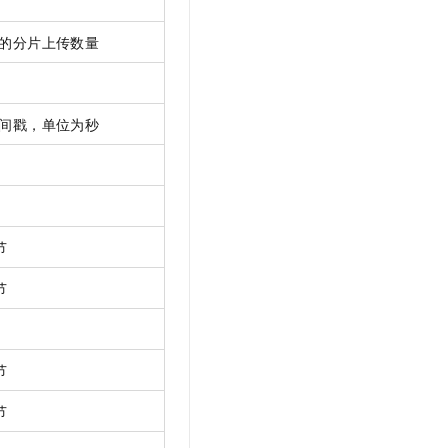
的分片上传数量
间戳，单位为秒
节
节
节
节