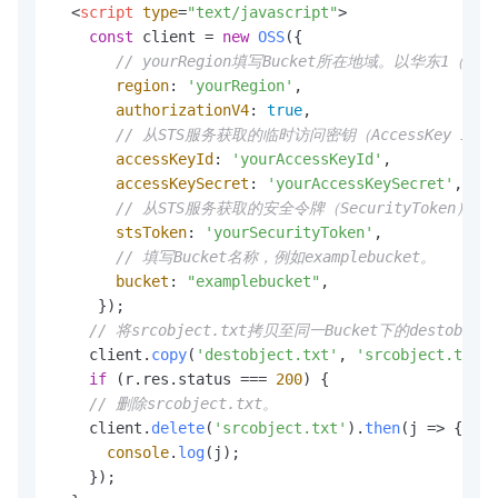
<
script
type
=
"text/javascript"
>
const
 client = 
new
OSS
({

// yourRegion填写Bucket所在地域。以华东1（杭州）
region
: 
'yourRegion'
,

authorizationV4
: 
true
,

// 从STS服务获取的临时访问密钥（AccessKey ID和Ac
accessKeyId
: 
'yourAccessKeyId'
,

accessKeySecret
: 
'yourAccessKeySecret'
,

// 从STS服务获取的安全令牌（SecurityToken）。
stsToken
: 
'yourSecurityToken'
,

// 填写Bucket名称，例如examplebucket。
bucket
: 
"examplebucket"
,

     });

// 将srcobject.txt拷贝至同一Bucket下的destobject
    client.
copy
(
'destobject.txt'
, 
'srcobject.txt'
)
if
 (r.
res
.
status
 === 
200
) {

// 删除srcobject.txt。
    client.
delete
(
'srcobject.txt'
).
then
(
j
 =>
 {

console
.
log
(j);

    });
