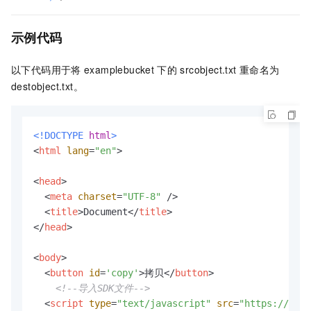
示例代码
以下代码用于将
examplebucket
下的
srcobject.txt
重命名为
destobject.txt。
<!DOCTYPE 
html
>
<
html
lang
=
"en"
>
<
head
>
<
meta
charset
=
"UTF-8"
 />
<
title
>
Document
</
title
>
</
head
>
<
body
>
<
button
id
=
'copy'
>
拷贝
</
button
>
<!--导入SDK文件-->
<
script
type
=
"text/javascript"
src
=
"https://goss