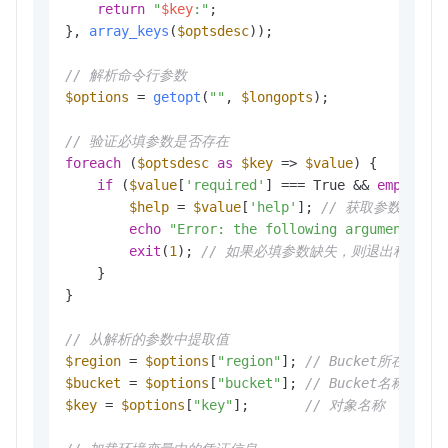
return
"
$key
:"
;

}, 
array_keys
(
$optsdesc
));

// 解析命令行参数
$options
 = 
getopt
(
""
, 
$longopts
);

// 验证必填参数是否存在
foreach
 (
$optsdesc
as
$key
 => 
$value
) {

if
 (
$value
[
'required'
] === True && 
empty
(
$o
$help
 = 
$value
[
'help'
]; 
// 获取参数的帮助
echo
"Error: the following arguments ar
exit
(
1
); 
// 如果必填参数缺失，则退出程序
    }

}

// 从解析的参数中提取值
$region
 = 
$options
[
"region"
]; 
// Bucket所在的地域
$bucket
 = 
$options
[
"bucket"
]; 
// Bucket名称
$key
 = 
$options
[
"key"
];       
// 对象名称