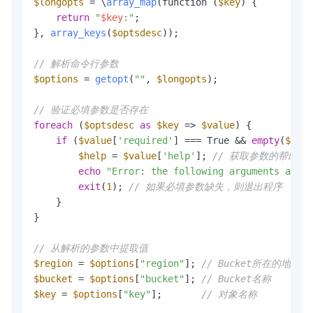
$longopts
 = \
array_map
(function (
$key
) {

return
"
$key
:"
;

}, 
array_keys
(
$optsdesc
));

// 解析命令行参数
$options
 = 
getopt
(
""
, 
$longopts
);

// 验证必填参数是否存在
foreach
 (
$optsdesc
as
$key
 => 
$value
) {

if
 (
$value
[
'required'
] === True && 
empty
(
$opti
$help
 = 
$value
[
'help'
]; 
// 获取参数的帮助信
echo
"Error: the following arguments are r
exit
(
1
); 
// 如果必填参数缺失，则退出程序
    }

}

// 从解析的参数中提取值
$region
 = 
$options
[
"region"
]; 
// Bucket所在的地域
$bucket
 = 
$options
[
"bucket"
]; 
// Bucket名称
$key
 = 
$options
[
"key"
];       
// 对象名称