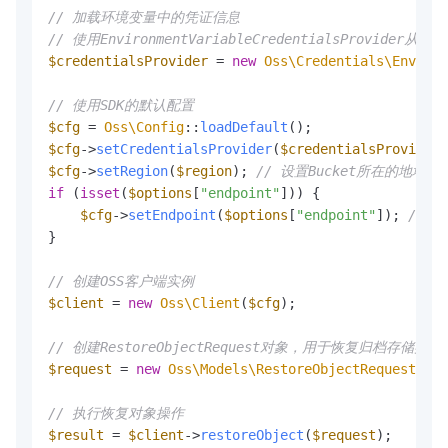
// 加载环境变量中的凭证信息
// 使用EnvironmentVariableCredentialsProvider从环
$credentialsProvider
 = 
new
Oss\Credentials\Environ
// 使用SDK的默认配置
$cfg
 = 
Oss\Config
::
loadDefault
$cfg
->
setCredentialsProvider
(
$credentialsProvider
)
$cfg
->
setRegion
(
$region
); 
// 设置Bucket所在的地域
if
 (
isset
(
$options
[
"endpoint"
])) {

$cfg
->
setEndpoint
(
$options
[
"endpoint"
]); 
// 
}

// 创建OSS客户端实例
$client
 = 
new
Oss\Client
(
$cfg
);

// 创建RestoreObjectRequest对象，用于恢复归档存储类
$request
 = 
new
Oss\Models\RestoreObjectRequest
(buc
// 执行恢复对象操作
$result
 = 
$client
->
restoreObject
(
$request
);
