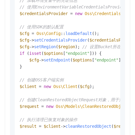
// 加载环境变量中的凭证信息
// 使用EnvironmentVariableCredentialsProvider
$credentialsProvider
 = 
new
Oss\Credentials\Envi
// 使用SDK的默认配置
$cfg
 = 
Oss\Config
::
loadDefault
$cfg
->
setCredentialsProvider
(
$credentialsProvid
$cfg
->
setRegion
(
$region
); 
// 设置Bucket所在的地域
if
 (
isset
(
$options
[
"endpoint"
])) {

$cfg
->
setEndpoint
(
$options
[
"endpoint"
]); 
//
}

// 创建OSS客户端实例
$client
 = 
new
Oss\Client
(
$cfg
);

// 创建CleanRestoredObjectRequest对象，用于
$request
 = 
new
Oss\Models\CleanRestoredObjectRe
// 执行清理已恢复对象的操作
$result
 = 
$client
->
cleanRestoredObject
(
$request
)