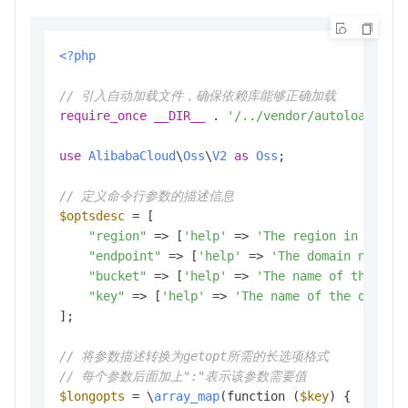
<?php
// 引入自动加载文件，确保依赖库能够正确加载
require_once
__DIR__
 . 
'/../vendor/autoload.php
use
AlibabaCloud
\
Oss
\
V2
as
Oss
;

// 定义命令行参数的描述信息
$optsdesc
 = [

"region"
 => [
'help'
 => 
'The region in which
"endpoint"
 => [
'help'
 => 
'The domain names 
"bucket"
 => [
'help'
 => 
'The name of the buc
"key"
 => [
'help'
 => 
'The name of the object
];

// 将参数描述转换为getopt所需的长选项格式
// 每个参数后面加上":"表示该参数需要值
$longopts
 = \
array_map
(function (
$key
) {
