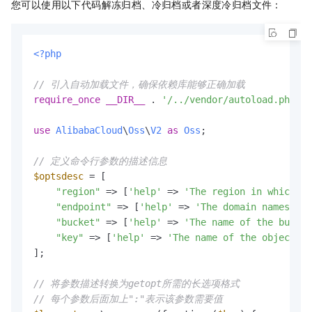
您可以使用以下代码解冻归档、冷归档或者深度冷归档文件：
<?php
// 引入自动加载文件，确保依赖库能够正确加载
require_once
__DIR__
 . 
'/../vendor/autoload.php'
;

use
AlibabaCloud
\
Oss
\
V2
as
Oss
;

// 定义命令行参数的描述信息
$optsdesc
 = [

"region"
 => [
'help'
 => 
'The region in which th
"endpoint"
 => [
'help'
 => 
'The domain names tha
"bucket"
 => [
'help'
 => 
'The name of the bucket
"key"
 => [
'help'
 => 
'The name of the object'
, 
];

// 将参数描述转换为getopt所需的长选项格式
// 每个参数后面加上":"表示该参数需要值