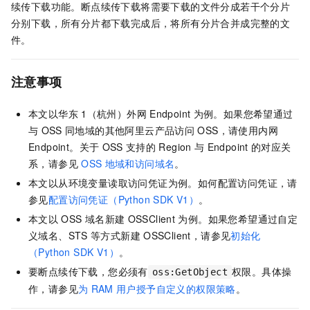
续传下载功能。断点续传下载将需要下载的文件分成若干个分片
分别下载，所有分片都下载完成后，将所有分片合并成完整的文
件。
注意事项
本文以华东
1（杭州）外网
Endpoint
为例。如果您希望通过
与
OSS
同地域的其他阿里云产品访问
OSS，请使用内网
Endpoint。关于
OSS
支持的
Region
与
Endpoint
的对应关
系，请参见
OSS
地域和访问域名
。
本文以从环境变量读取访问凭证为例。如何配置访问凭证，请
参见
配置访问凭证（Python SDK V1）
。
本文以
OSS
域名新建
OSSClient
为例。如果您希望通过自定
义域名、STS
等方式新建
OSSClient，请参见
初始化
（Python SDK V1）
。
要断点续传下载，您必须有
权限。具体操
oss:GetObject
作，请参见
为
RAM
用户授予自定义的权限策略
。