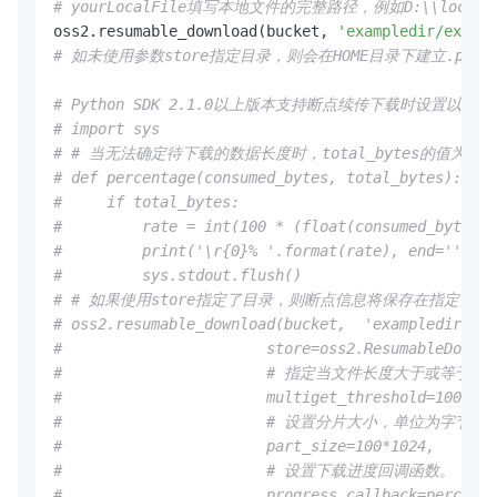
# yourLocalFile填写本地文件的完整路径，例如D:\\localpath
oss2.resumable_download(bucket, 
'exampledir/exampl
# 如未使用参数store指定目录，则会在HOME目录下建立.py-o
# Python SDK 2.1.0以上版本支持断点续传下载时设置以下
# import sys
# # 当无法确定待下载的数据长度时，total_bytes的值为Non
# def percentage(consumed_bytes, total_bytes):
#     if total_bytes:
#         rate = int(100 * (float(consumed_bytes) 
#         print('\r{0}% '.format(rate), end='')
#         sys.stdout.flush()
# # 如果使用store指定了目录，则断点信息将保存在指定目录中。如
# oss2.resumable_download(bucket,  'exampledir/exa
#                       store=oss2.ResumableDownlo
#                       # 指定当文件长度大于或等于
#                       multiget_threshold=100*102
#                       # 设置分片大小，单位为字节，
#                       part_size=100*1024,
#                       # 设置下载进度回调函数。
#                       progress_callback=percenta