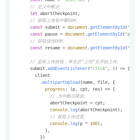
// 定义中断点。
let
 abortCheckpoint;

// 获取上传和中断DOM。
const
 submit = 
document
.
getElementById
(
"subm
const
 pause = 
document
.
getElementById
(
"pause
// 获取续传DOM。
const
 resume = 
document
.
getElementById
(
"resu
// 监听上传按钮，单击后“上传“后开始上传。
      submit.
addEventListener
(
"click"
, 
() =>
 {

        client

          .
multipartUpload
(name, file, {

progress
: 
(
p, cpt, res
) =>
 {

// 为中断点赋值。
              abortCheckpoint = cpt;

console
.
log
(abortCheckpoint);

// 获取上传进度。
console
.
log
(p * 
100
);

            },

          })
