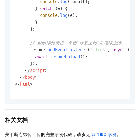
console
.
log
(result);

        } 
catch
 (e) {

console
.
log
(e);

        }

      };

// 监听续传按钮，单击”恢复上传“后继续上传。
      resume.
addEventListener
(
"click"
, 
async
 () =>
await
resumeUpload
();

      });

</
script
>
</
body
>
</
html
>
相关文档
关于断点续传上传的完整示例代码，请参见
GitHub
示例
。