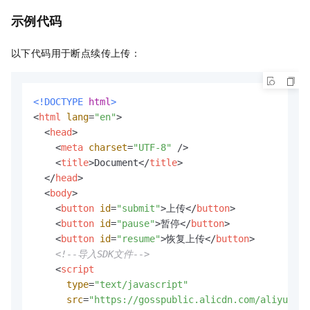
示例代码
以下代码用于断点续传上传：
<!DOCTYPE 
html
>
<
html
lang
=
"en"
>
<
head
>
<
meta
charset
=
"UTF-8"
 />
<
title
>
Document
</
title
>
</
head
>
<
body
>
<
button
id
=
"submit"
>
上传
</
button
>
<
button
id
=
"pause"
>
暂停
</
button
>
<
button
id
=
"resume"
>
恢复上传
</
button
>
<!--导入SDK文件-->
<
script
type
=
"text/javascript"
src
=
"https://gosspublic.alicdn.com/aliyun-os