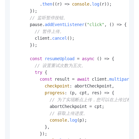
          .
then
(
(
r
) =>
console
.
log
(r));

      });

// 监听暂停按钮。
      pause.
addEventListener
(
"click"
, 
() =>
 {

// 暂停上传。
        client.
cancel
();

      });

const
resumeUpload
 = 
async
 (
) => {

// 设置重试次数为五次。
try
 {

const
 result = 
await
 client.
multipartUpl
checkpoint
: abortCheckpoint,

progress
: 
(
p, cpt, res
) =>
 {

// 为了实现断点上传，您可以在上传过程中保存断
              abortCheckpoint = cpt;

// 获取上传进度。
console
.
log
(p);

            },

          });
