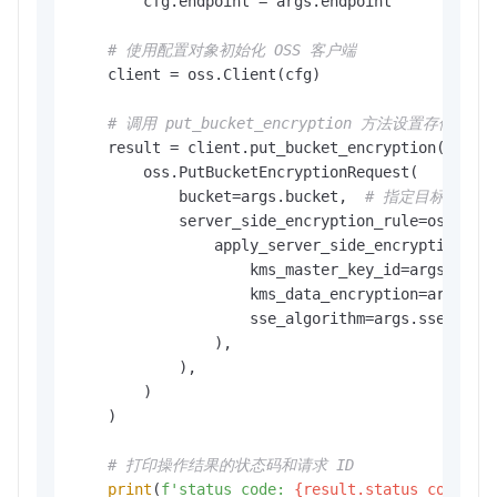
        cfg.endpoint = args.endpoint

# 使用配置对象初始化 OSS 客户端
    client = oss.Client(cfg)

# 调用 put_bucket_encryption 方法设置存储空
    result = client.put_bucket_encryption(

        oss.PutBucketEncryptionRequest(

            bucket=args.bucket,  
# 指定目标存储空
            server_side_encryption_rule=oss.Serv
                apply_server_side_encryption_by_
                    kms_master_key_id=args.kms_
                    kms_data_encryption=args.km
                    sse_algorithm=args.sse_algo
                ),

            ),

        )

    )

# 打印操作结果的状态码和请求 ID
print
(
f'status code: 
{result.status_code}
, 