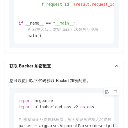
f'request id: 
{result.request_id}
'
)  
if
 __name__ == 
"__main__"
:

# 程序入口，调用 main 函数执行逻辑
获取
Bucket
加密配置
您可以使用以下代码获取
Bucket
加密配置。
import
import
 alibabacloud_oss_v2 
as
 oss

# 创建命令行参数解析器，用于接收用户输入的参数
parser = argparse.ArgumentParser(description=
"g