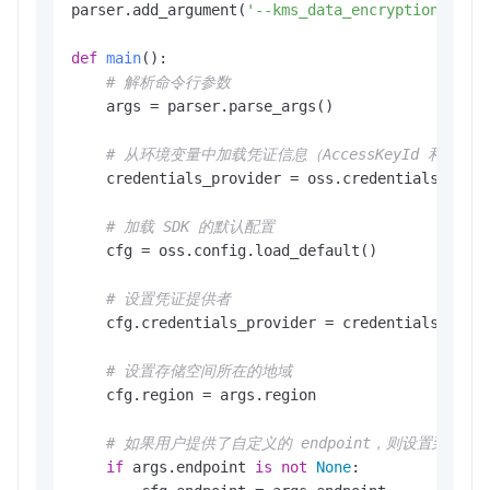
parser.add_argument(
'--kms_data_encryption'
, 
he
def
main
():

# 解析命令行参数
    args = parser.parse_args()

# 从环境变量中加载凭证信息（AccessKeyId 和 Access
    credentials_provider = oss.credentials.Envir
# 加载 SDK 的默认配置
    cfg = oss.config.load_default()

# 设置凭证提供者
    cfg.credentials_provider = credentials_provi
# 设置存储空间所在的地域
    cfg.region = args.region

# 如果用户提供了自定义的 endpoint，则设置到配置
if
 args.endpoint 
is
not
None
:
