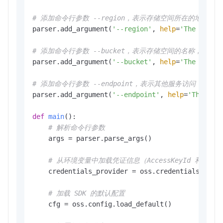
# 添加命令行参数 --region，表示存储空间所在的地域，
parser.add_argument(
'--region'
, 
help
=
'The regio
# 添加命令行参数 --bucket，表示存储空间的名称，必填项
parser.add_argument(
'--bucket'
, 
help
=
'The name 
# 添加命令行参数 --endpoint，表示其他服务访问 OSS
parser.add_argument(
'--endpoint'
, 
help
=
'The dom
def
main
():

# 解析命令行参数
    args = parser.parse_args()

# 从环境变量中加载凭证信息（AccessKeyId 和 Access
    credentials_provider = oss.credentials.Envir
# 加载 SDK 的默认配置
    cfg = oss.config.load_default()
