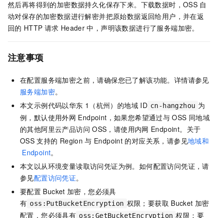
然后再将得到的加密数据持久化保存下来。下载数据时，OSS
自
动对保存的加密数据进行解密并把原始数据返回给用户，并在返
回的
HTTP
请求
Header
中，声明该数据进行了服务端加密。
注意事项
在配置服务端加密之前，请确保您已了解该功能。详情请参见
服务端加密
。
本文示例代码以华东
1（杭州）的地域
ID
为
cn-hangzhou
例，默认使用外网
Endpoint，如果您希望通过与
OSS
同地域
的其他阿里云产品访问
OSS，请使用内网
Endpoint。关于
OSS
支持的
Region
与
Endpoint
的对应关系，请参见
地域和
Endpoint
。
本文以从环境变量读取访问凭证为例。如何配置访问凭证，请
参见
配置访问凭证
。
要配置
Bucket
加密，您必须具
有
权限；要获取
Bucket
加密
oss:PutBucketEncryption
配置，您必须具有
权限；要
oss:GetBucketEncryption