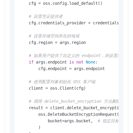
    cfg = oss.config.load_default()

# 设置凭证提供者
    cfg.credentials_provider = credentials_provi
# 设置存储空间所在的地域
    cfg.region = args.region

# 如果用户提供了自定义的 endpoint，则设置到配置
if
 args.endpoint 
is
not
None
:

        cfg.endpoint = args.endpoint

# 使用配置对象初始化 OSS 客户端
    client = oss.Client(cfg)

# 调用 delete_bucket_encryption 方法删除
    result = client.delete_bucket_encryption(

        oss.DeleteBucketEncryptionRequest(

            bucket=args.bucket,  
# 指定目标存储空
        )
