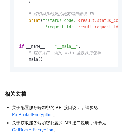
    )

# 打印操作结果的状态码和请求 ID
print
(
f'status code: 
{result.status_code}
, 
f'request id: 
{result.request_id}
'
)  
if
 __name__ == 
"__main__"
:

# 程序入口，调用 main 函数执行逻辑
相关文档
关于配置服务端加密的
API
接口说明，请参见
PutBucketEncryption
。
关于获取服务端加密配置的
API
接口说明，请参见
GetBucketEncryption
。