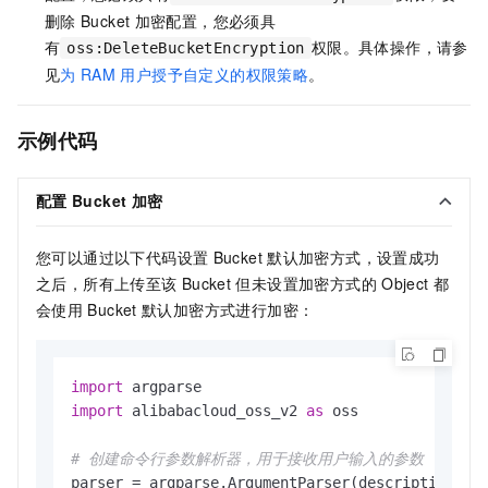
删除
Bucket
加密配置，您必须具
有
权限。具体操作，请参
oss:DeleteBucketEncryption
见
为
RAM
用户授予自定义的权限策略
。
示例代码
配置
Bucket
加密
您可以通过以下代码设置
Bucket
默认加密方式，设置成功
之后，所有上传至该
Bucket
但未设置加密方式的
Object
都
会使用
Bucket
默认加密方式进行加密：
import
import
 alibabacloud_oss_v2 
as
 oss

# 创建命令行参数解析器，用于接收用户输入的参数
parser = argparse.ArgumentParser(description=
"p