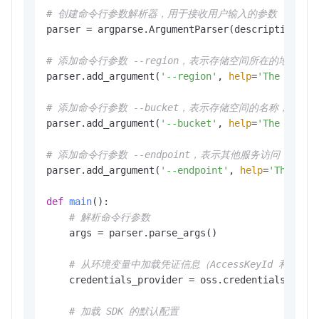
# 创建命令行参数解析器，用于接收用户输入的参数
parser = argparse.ArgumentParser(description=
"d
# 添加命令行参数 --region，表示存储空间所在的地域，
parser.add_argument(
'--region'
, 
help
=
'The regio
# 添加命令行参数 --bucket，表示存储空间的名称，必填项
parser.add_argument(
'--bucket'
, 
help
=
'The name 
# 添加命令行参数 --endpoint，表示其他服务访问 OSS
parser.add_argument(
'--endpoint'
, 
help
=
'The dom
def
main
():

# 解析命令行参数
    args = parser.parse_args()

# 从环境变量中加载凭证信息（AccessKeyId 和 Access
    credentials_provider = oss.credentials.Envir
# 加载 SDK 的默认配置