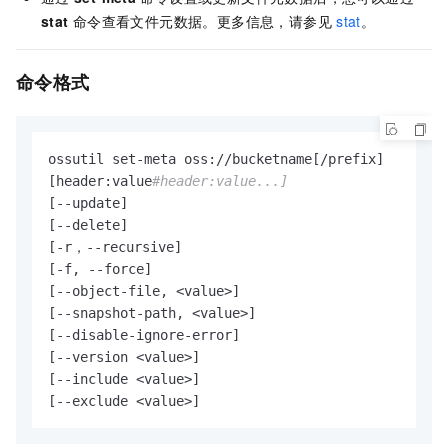
stat
命令查看文件元数据。更多信息，请参见
stat
。
命令格式
ossutil set-meta oss://bucketname[/prefix] 

[header:value
#header:value...]
[--update]

[--delete] 

[-r，--recursive] 

[-f, --force]

[--object-file, <value>]

[--snapshot-path, <value>]

[--disable-ignore-error]

[--version <value>]

[--include <value>]

[--exclude <value>]