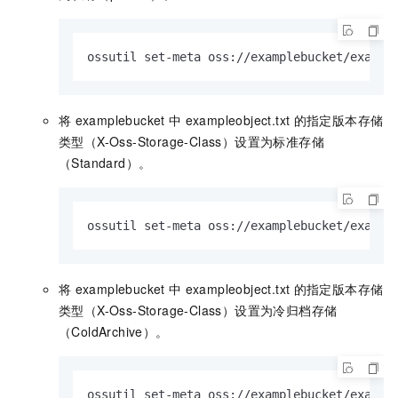
ossutil set-meta oss://examplebucket/exampl
将
examplebucket
中
exampleobject.txt
的指定版本存储
类型（X-Oss-Storage-Class）设置为标准存储
（Standard）。
ossutil set-meta oss://examplebucket/exampl
将
examplebucket
中
exampleobject.txt
的指定版本存储
类型（X-Oss-Storage-Class）设置为冷归档存储
（ColdArchive）。
ossutil set-meta oss://examplebucket/exampl