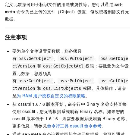
定义元数据可用于标识文件的用途或属性等。您可以通过
set-
meta
命令为已上传的文件（Object）设置、修改或者删除文件元
数据。
注意事项
要为单个文件设置元数据，您必须具
有
、
、
oss:GetObject
oss:PutObject
oss:GetObje
和
权限；要批量为文件设
ctVersion
oss:GetObjectAcl
置元数据，您必须具
有
、
、
oss:GetObject
oss:PutObject
oss:GetObje
和
权限。具体操作，请参
ctVersion
oss:ListObjects
见
为
RAM
用户授权自定义的权限策略
。
从
ossutil 1.6.16
版本开始，命令行中
Binary
名称支持直接
使用
ossutil，您无需根据系统刷新
Binary
名称。如果您的
ossutil
版本低于
1.6.16，则需要根据系统刷新
Binary
名称。
更多信息，请参见
命令行工具
ossutil
命令参考
。
通过
set-meta
命令设置或更新文件元数据后，您可以通过