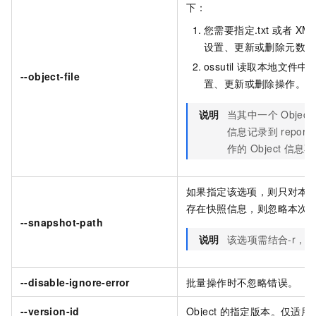
下：
您需要指定.txt
或者
XM
设置、更新或删除元数据
ossutil
读取本地文件中
--object-file
置、更新或删除操作。
说明
当其中一个
Object
信息记录到
report
作的
Object
信息不
如果指定该选项，则只对本
存在快照信息，则忽略本次
--snapshot-path
说明
该选项需结合
-r，--
--disable-ignore-error
批量操作时不忽略错误。
--version-id
Object
的指定版本。仅适用