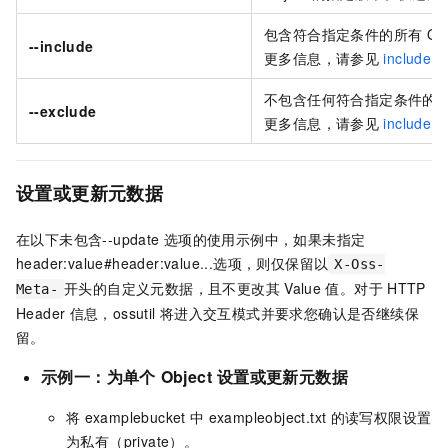
包含符合指定条件的所有
Ob
--include
更多信息，请参见
include
不包含任何符合指定条件的
--exclude
更多信息，请参见
include
设置或更新元数据
在以下未包含
--update
选项的使用示例中，如果未指定
header:value#header:value...
选项，则仅保留以
X-Oss-
开头的自定义元数据，且不更改其
Value
值。对于
HTTP
Meta-
Header
信息，ossutil
将进入交互模式并要求您确认是否继续保
留。
示例一：为单个
Object
设置或更新元数据
将
examplebucket
中
exampleobject.txt
的读写权限设置
为私有（private）。